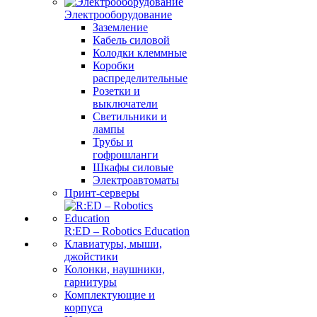
Электрооборудование
Заземление
Кабель силовой
Колодки клеммные
Коробки
распределительные
Розетки и
выключатели
Светильники и
лампы
Трубы и
гофрошланги
Шкафы силовые
Электроавтоматы
Принт-серверы
R:ED – Robotics Education
Клавиатуры, мыши,
джойстики
Колонки, наушники,
гарнитуры
Комплектующие и
корпуса