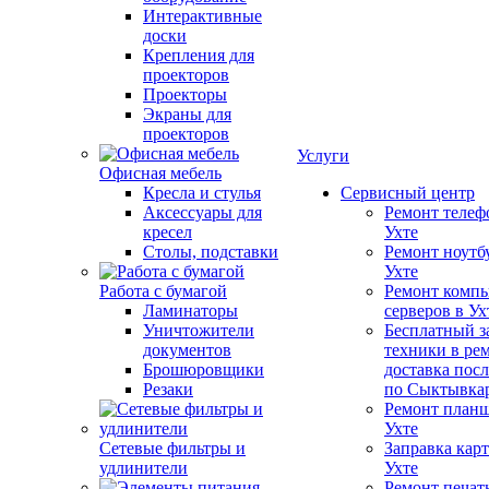
Интерактивные
доски
Крепления для
проекторов
Проекторы
Экраны для
проекторов
Услуги
Офисная мебель
Кресла и стулья
Сервисный центр
Аксессуары для
Ремонт телеф
кресел
Ухте
Столы, подставки
Ремонт ноутб
Ухте
Работа с бумагой
Ремонт компь
Ламинаторы
серверов в Ух
Уничтожители
Бесплатный з
документов
техники в ре
Брошюровщики
доставка пос
Резаки
по Сыктывка
Ремонт планш
Ухте
Сетевые фильтры и
Заправка кар
удлинители
Ухте
Ремонт печат