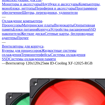
Мониторы и аксессуары
Ноутбуки и аксессуары
Компьютеры,
моноблоки, неттопы
Периферия и аксессуары
Программное
обеспечение
Шнуры, переходники, удлинители
—
Охлаждение компьютера
Процессоры
Материнские платы
Видеокарты
Оперативная
память
Блоки питания
Корпуса
Устройства расширения
SSD
накопители
Жесткие диски
Сетевые карты, беспроводные
адаптеры
Прочее
—
Вентиляторы для корпуса
Кулеры для процессоров
Жидкостные системы
охлаждения
Термоинтерфейсы
Системы охлаждения
SSD
Системы охлаждения памяти
—
Вентилятор 120х120х25мм ID-Cooling XF-12025-RGB