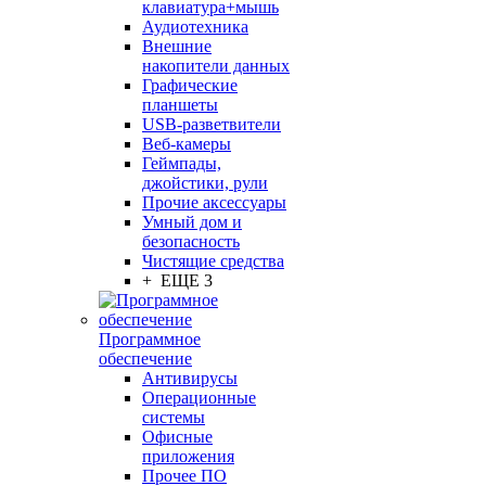
клавиатура+мышь
Аудиотехника
Внешние
накопители данных
Графические
планшеты
USB-разветвители
Веб-камеры
Геймпады,
джойстики, рули
Прочие аксессуары
Умный дом и
безопасность
Чистящие средства
+ ЕЩЕ 3
Программное
обеспечение
Антивирусы
Операционные
системы
Офисные
приложения
Прочее ПО