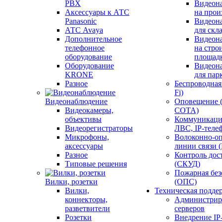
PBX
Видеон
Аксессуары к АТС
на прои
Panasonic
Видеон
АТС Avaya
для скл
Дополнительное
Видеон
телефонное
на стро
оборудование
площад
Оборудование
Видеон
KRONE
для пар
Разное
Беспроводная 
Fi)
Видеонаблюдение
Оповещение 
Видеокамеры,
СОТА)
объективы
Коммуникаци
Видеорегистраторы
ЛВС, IP-теле
Микрофоны,
Волоконно-оп
аксессуары
линии связи 
Разное
Контроль дос
Типовые решения
(СКУД)
Пожарная без
Вилки, розетки
(ОПС)
Вилки,
Техническая подде
коннекторы,
Администрир
разветвители
серверов
Розетки
Внедрение IP