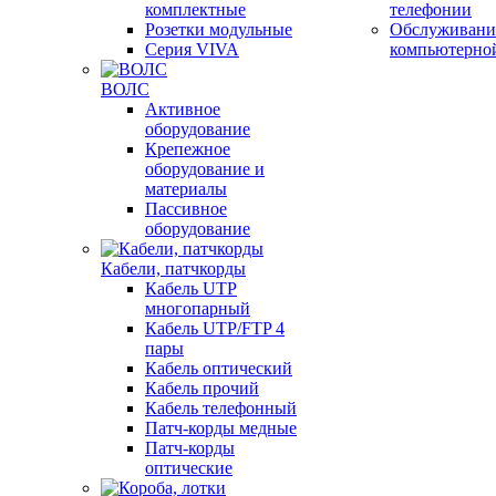
комплектные
телефонии
Розетки модульные
Обслуживани
Серия VIVA
компьютерно
ВОЛС
Активное
оборудование
Крепежное
оборудование и
материалы
Пассивное
оборудование
Кабели, патчкорды
Кабель UTP
многопарный
Кабель UTP/FTP 4
пары
Кабель оптический
Кабель прочий
Кабель телефонный
Патч-корды медные
Патч-корды
оптические