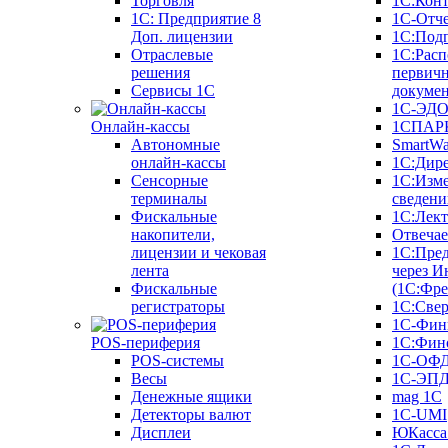
Торговля
1С:Конт
1C: Предприятие 8
1С-Отче
Доп. лицензии
1С:Под
Отраслевые
1С:Расп
решения
первич
Сервисы 1С
докуме
1С-ЭД
Онлайн-кассы
1СПАРК
Автономные
SmartW
онлайн-кассы
1С:Дир
Сенсорные
1С:Изм
терминалы
сведени
Фискальные
1С:Лек
накопители,
Отвечае
лицензии и чековая
1С:Пре
лента
через И
Фискальные
(1С:Фр
регистраторы
1С:Свер
1С-Фин
POS-периферия
1С:Фин
POS-системы
1С-ОФ
Весы
1С-ЭП
Денежные ящики
mag 1C
Детекторы валют
1C-UMI
Дисплеи
ЮКасса