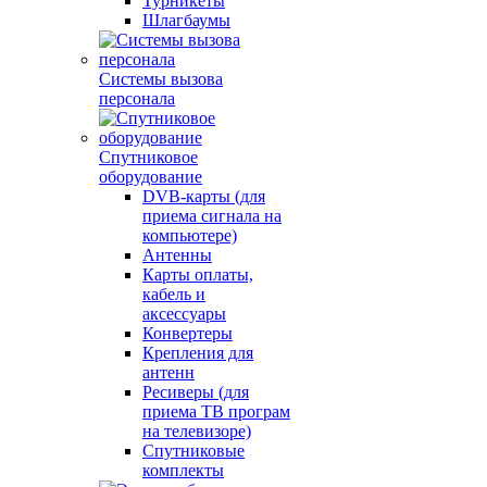
Турникеты
Шлагбаумы
Системы вызова
персонала
Спутниковое
оборудование
DVB-карты (для
приема сигнала на
компьютере)
Антенны
Карты оплаты,
кабель и
аксессуары
Конвертеры
Крепления для
антенн
Ресиверы (для
приема ТВ програм
на телевизоре)
Спутниковые
комплекты