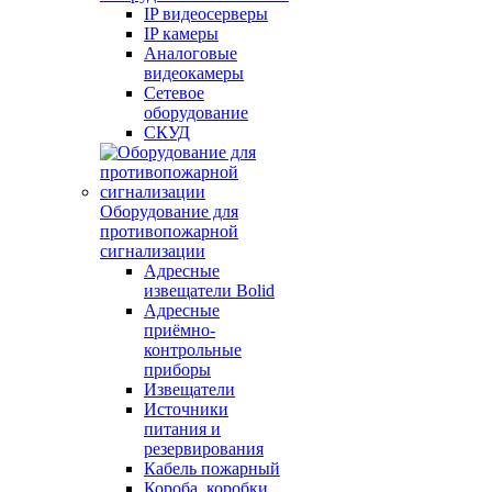
IP видеосерверы
IP камеры
Аналоговые
видеокамеры
Сетевое
оборудование
СКУД
Оборудование для
противопожарной
сигнализации
Адресные
извещатели Bolid
Адресные
приёмно-
контрольные
приборы
Извещатели
Источники
питания и
резервирования
Кабель пожарный
Короба, коробки