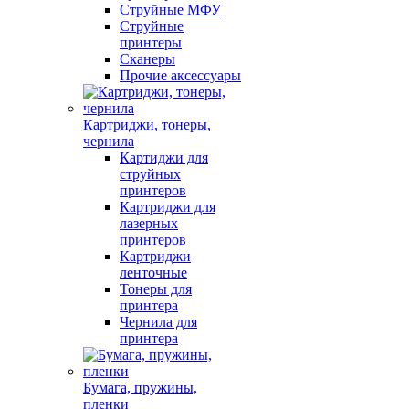
Струйные МФУ
Струйные
принтеры
Сканеры
Прочие аксессуары
Картриджи, тонеры,
чернила
Картиджи для
струйных
принтеров
Картриджи для
лазерных
принтеров
Картриджи
ленточные
Тонеры для
принтера
Чернила для
принтера
Бумага, пружины,
пленки