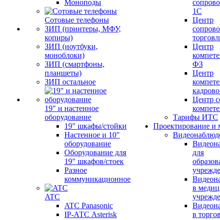
Моноподы
сопров
1С
Сотовые телефоны
Центр
ЗИП (принтеры, МФУ,
сопров
копиры)
торговл
ЗИП (ноутбуки,
Центр
моноблоки)
компете
ЗИП (смартфоны,
ФЗ
планшеты)
Центр
ЗИП остальное
компете
кадров
Центр с
19" и настенное
компет
оборудование
Тарифы ИТС
19" шкафы/стойки
Проектирование и 
Настенное и 10"
Видеонаблюд
оборудование
Видеон
Оборудование для
для
19" шкафов/стоек
образов
Разное
учрежд
коммуникационное
Видеон
в меди
ATC
учрежд
ATC Panasonic
Видеон
IP-АТС Asterisk
в торго