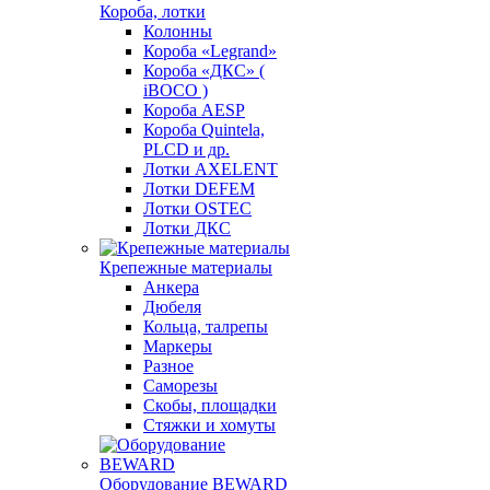
Короба, лотки
Колонны
Короба «Legrand»
Короба «ДКС» (
iBOCO )
Короба AESP
Короба Quintela,
PLCD и др.
Лотки AXELENT
Лотки DEFEM
Лотки OSTEC
Лотки ДКС
Крепежные материалы
Анкера
Дюбеля
Кольца, талрепы
Маркеры
Разное
Саморезы
Скобы, площадки
Стяжки и хомуты
Оборудование BEWARD