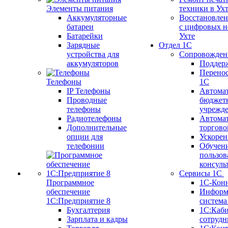
Элементы питания
техники в Ух
Аккумуляторные
Восстановлен
батареи
с цифровых н
Батарейки
Ухте
Зарядные
Отдел 1С
устройства для
Сопровожден
аккумуляторов
Поддер
Перенос
Телефоны
1С
IP Телефоны
Автома
Проводные
бюджет
телефоны
учрежд
Радиотелефоны
Автома
Дополнительные
торгово
опции для
Ускорен
телефонии
Обучен
пользов
консуль
Сервисы 1С
Программное
1С-Кон
обеспечение
Информ
1С:Предприятие 8
систем
Бухгалтерия
1С:Каб
Зарплата и кадры
сотрудн