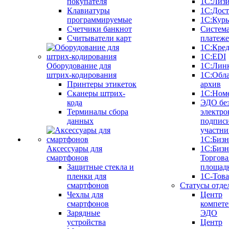
покупателя
1С:Лиз
Клавиатуры
1С:Дост
программируемые
1С:Курь
Счетчики банкнот
Систем
Считыватели карт
платеж
1С:Кре
1С:EDI
Оборудование для
1С:Лин
штрих-кодирования
1С:Обл
Принтеры этикеток
архив
Сканеры штрих-
1С:Ном
кода
ЭДО бе
Терминалы сбора
электро
данных
подписи
участни
1С:Бизн
Аксессуары для
1С:Бизн
смартфонов
Торгова
Защитные стекла и
площад
пленки для
1С-Тов
смартфонов
Статусы отде
Чехлы для
Центр
смартфонов
компете
Зарядные
ЭДО
устройства
Центр