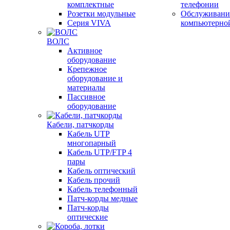
комплектные
телефонии
Розетки модульные
Обслуживани
Серия VIVA
компьютерно
ВОЛС
Активное
оборудование
Крепежное
оборудование и
материалы
Пассивное
оборудование
Кабели, патчкорды
Кабель UTP
многопарный
Кабель UTP/FTP 4
пары
Кабель оптический
Кабель прочий
Кабель телефонный
Патч-корды медные
Патч-корды
оптические