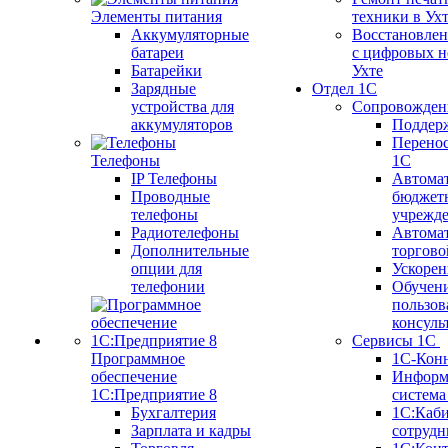
Элементы питания
техники в Ух
Аккумуляторные
Восстановлен
батареи
с цифровых н
Батарейки
Ухте
Зарядные
Отдел 1С
устройства для
Сопровожден
аккумуляторов
Поддер
Перенос
Телефоны
1С
IP Телефоны
Автома
Проводные
бюджет
телефоны
учрежд
Радиотелефоны
Автома
Дополнительные
торгово
опции для
Ускорен
телефонии
Обучен
пользов
консуль
Сервисы 1С
Программное
1С-Кон
обеспечение
Информ
1С:Предприятие 8
систем
Бухгалтерия
1С:Каб
Зарплата и кадры
сотрудн