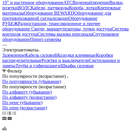
19" и настенное оборудование
ATC
Видеонаблюдение
Вилки,
розетки
ВОЛС
Кабели, патчкорды
Короба, лотки
Крепежные
материалы
Оборудование BEWARD
Оборудование для
противопожарной сигнализации
Оборудование
РУБЕЖ
Радиостанции, трансляционное и прочее
оборудование
Свичи, маршрутизаторы, точки доступа
Система
контроля доступа
Системы вызова персонала
Спутниковое
оборудование
Принт-серверы
—
Электроавтоматы
Заземление
Кабель силовой
Колодки клеммные
Коробки
распределительные
Розетки и выключатели
Светильники и
лампы
Трубы и гофрошланги
Шкафы силовые
Фильтр
По популярности (возрастание)
По популярности (убывание)
По популярности (возрастание)
По алфавиту (убывание)
По алфавиту (возрастание)
По цене (убывание)
По цене (возрастание)