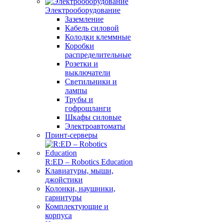
Электрооборудование
Заземление
Кабель силовой
Колодки клеммные
Коробки
распределительные
Розетки и
выключатели
Светильники и
лампы
Трубы и
гофрошланги
Шкафы силовые
Электроавтоматы
Принт-серверы
R:ED – Robotics Education
Клавиатуры, мыши,
джойстики
Колонки, наушники,
гарнитуры
Комплектующие и
корпуса