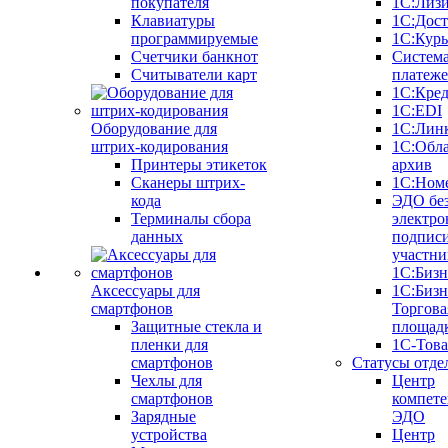
покупателя
1С:Лиз
Клавиатуры
1С:Дост
программируемые
1С:Курь
Счетчики банкнот
Систем
Считыватели карт
платеж
1С:Кре
1С:EDI
Оборудование для
1С:Лин
штрих-кодирования
1С:Обл
Принтеры этикеток
архив
Сканеры штрих-
1С:Ном
кода
ЭДО бе
Терминалы сбора
электро
данных
подписи
участни
1С:Бизн
Аксессуары для
1С:Бизн
смартфонов
Торгова
Защитные стекла и
площад
пленки для
1С-Тов
смартфонов
Статусы отде
Чехлы для
Центр
смартфонов
компете
Зарядные
ЭДО
устройства
Центр