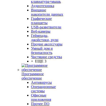
клавиатура+мышь
Аудиотехника
Внешние
накопители данных
Графические
планшеты
USB-разветвители
Веб-камеры
Геймпады,
джойстики, рули
Прочие аксессуары
Умный дом и
безопасность
Чистящие средства
+ ЕЩЕ 3
Программное
обеспечение
Антивирусы
Операционные
системы
Офисные
приложения
Прочее ПО