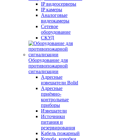
IP видеосерверы
IP камеры
Аналоговые
видеокамеры
Сетевое
оборудование
СКУД
Оборудование для
противопожарной
сигнализации
Адресные
извещатели Bolid
Адресные
приёмно-
контрольные
приборы
Извещатели
Источники
питания и
резервирования
Кабель пожарный
Короба, коробки