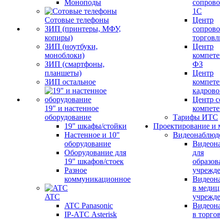
Моноподы
сопров
1С
Сотовые телефоны
Центр
ЗИП (принтеры, МФУ,
сопров
копиры)
торговл
ЗИП (ноутбуки,
Центр
моноблоки)
компете
ЗИП (смартфоны,
ФЗ
планшеты)
Центр
ЗИП остальное
компете
кадров
Центр с
19" и настенное
компет
оборудование
Тарифы ИТС
19" шкафы/стойки
Проектирование и 
Настенное и 10"
Видеонаблюд
оборудование
Видеон
Оборудование для
для
19" шкафов/стоек
образов
Разное
учрежд
коммуникационное
Видеон
в меди
ATC
учрежд
ATC Panasonic
Видеон
IP-АТС Asterisk
в торго