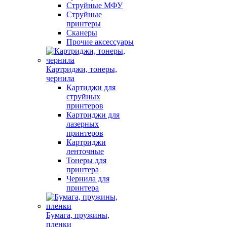
Струйные МФУ
Струйные
принтеры
Сканеры
Прочие аксессуары
Картриджи, тонеры,
чернила
Картиджи для
струйных
принтеров
Картриджи для
лазерных
принтеров
Картриджи
ленточные
Тонеры для
принтера
Чернила для
принтера
Бумага, пружины,
пленки