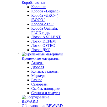
Короба, лотки
Колонны
Короба «Legrand»
Короба «ДКС» (
iBOCO )
Короба AESP
Короба Quintela,
PLCD и др.
Лотки AXELENT
Лотки DEFEM
Лотки OSTEC
Лотки ДКС
Крепежные материалы
Анкера
Дюбеля
Кольца, талрепы
Маркеры
Разное
Саморезы
Скобы, площадки
Стяжки и хомуты
Оборудование BEWARD