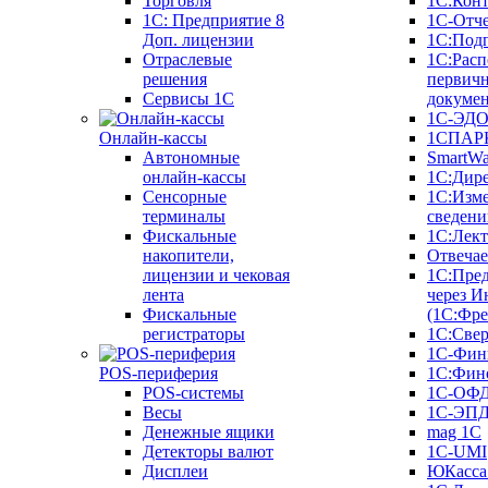
Торговля
1С:Конт
1C: Предприятие 8
1С-Отче
Доп. лицензии
1С:Под
Отраслевые
1С:Расп
решения
первич
Сервисы 1С
докуме
1С-ЭД
Онлайн-кассы
1СПАРК
Автономные
SmartW
онлайн-кассы
1С:Дир
Сенсорные
1С:Изм
терминалы
сведени
Фискальные
1С:Лек
накопители,
Отвечае
лицензии и чековая
1С:Пре
лента
через И
Фискальные
(1С:Фр
регистраторы
1С:Свер
1С-Фин
POS-периферия
1С:Фин
POS-системы
1С-ОФ
Весы
1С-ЭП
Денежные ящики
mag 1C
Детекторы валют
1C-UMI
Дисплеи
ЮКасса