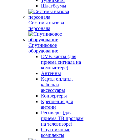
Турникеты
Шлагбаумы
Системы вызова
персонала
Спутниковое
оборудование
DVB-карты (для
приема сигнала на
компьютере)
Антенны
Карты оплаты,
кабель и
аксессуары
Конвертеры
Крепления для
антенн
Ресиверы (для
приема ТВ програм
на телевизоре)
Спутниковые
комплекты