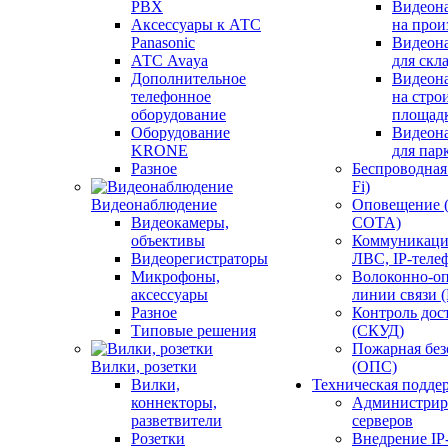
PBX
Видеон
Аксессуары к АТС
на прои
Panasonic
Видеон
АТС Avaya
для скл
Дополнительное
Видеон
телефонное
на стро
оборудование
площад
Оборудование
Видеон
KRONE
для пар
Разное
Беспроводная 
Fi)
Видеонаблюдение
Оповещение 
Видеокамеры,
СОТА)
объективы
Коммуникаци
Видеорегистраторы
ЛВС, IP-теле
Микрофоны,
Волоконно-оп
аксессуары
линии связи 
Разное
Контроль дос
Типовые решения
(СКУД)
Пожарная без
Вилки, розетки
(ОПС)
Вилки,
Техническая подде
коннекторы,
Администрир
разветвители
серверов
Розетки
Внедрение IP