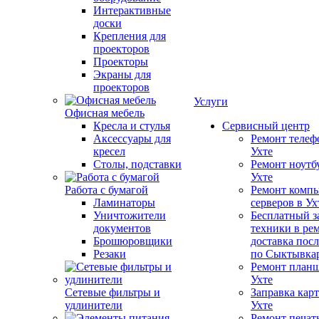
Интерактивные
доски
Крепления для
проекторов
Проекторы
Экраны для
проекторов
Услуги
Офисная мебель
Кресла и стулья
Сервисный центр
Аксессуары для
Ремонт телеф
кресел
Ухте
Столы, подставки
Ремонт ноутб
Ухте
Работа с бумагой
Ремонт компь
Ламинаторы
серверов в Ух
Уничтожители
Бесплатный з
документов
техники в ре
Брошюровщики
доставка пос
Резаки
по Сыктывка
Ремонт планш
Ухте
Сетевые фильтры и
Заправка кар
удлинители
Ухте
Ремонт печат