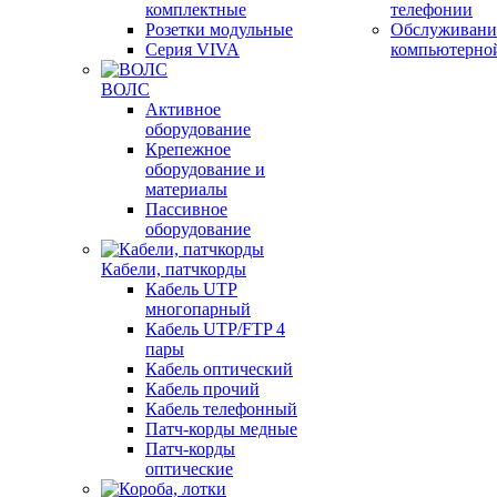
комплектные
телефонии
Розетки модульные
Обслуживани
Серия VIVA
компьютерно
ВОЛС
Активное
оборудование
Крепежное
оборудование и
материалы
Пассивное
оборудование
Кабели, патчкорды
Кабель UTP
многопарный
Кабель UTP/FTP 4
пары
Кабель оптический
Кабель прочий
Кабель телефонный
Патч-корды медные
Патч-корды
оптические