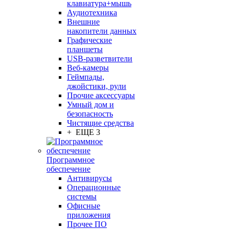
клавиатура+мышь
Аудиотехника
Внешние
накопители данных
Графические
планшеты
USB-разветвители
Веб-камеры
Геймпады,
джойстики, рули
Прочие аксессуары
Умный дом и
безопасность
Чистящие средства
+ ЕЩЕ 3
Программное
обеспечение
Антивирусы
Операционные
системы
Офисные
приложения
Прочее ПО