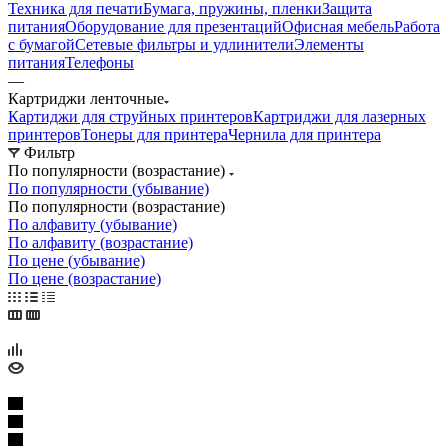
Техника для печати
Бумага, пружины, пленки
Защита
питания
Оборудование для презентаций
Офисная мебель
Работа
с бумагой
Сетевые фильтры и удлинители
Элементы
питания
Телефоны
—
Картриджи ленточные
Картиджи для струйных принтеров
Картриджи для лазерных
принтеров
Тонеры для принтера
Чернила для принтера
Фильтр
По популярности (возрастание)
По популярности (убывание)
По популярности (возрастание)
По алфавиту (убывание)
По алфавиту (возрастание)
По цене (убывание)
По цене (возрастание)