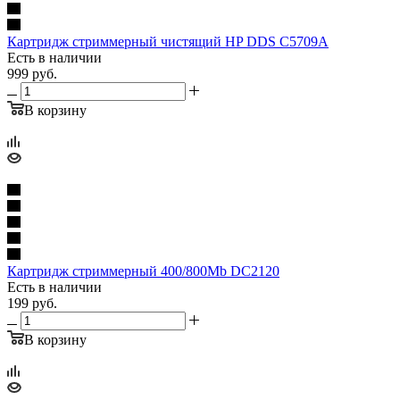
Каpтpидж стpиммерный чистящий HP DDS C5709A
Есть в наличии
999
руб.
В корзину
Каpтpидж стpиммерный 400/800Mb DC2120
Есть в наличии
199
руб.
В корзину