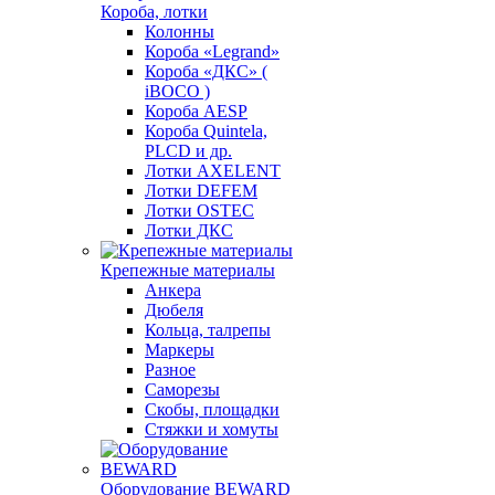
Короба, лотки
Колонны
Короба «Legrand»
Короба «ДКС» (
iBOCO )
Короба AESP
Короба Quintela,
PLCD и др.
Лотки AXELENT
Лотки DEFEM
Лотки OSTEC
Лотки ДКС
Крепежные материалы
Анкера
Дюбеля
Кольца, талрепы
Маркеры
Разное
Саморезы
Скобы, площадки
Стяжки и хомуты
Оборудование BEWARD