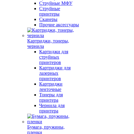
Струйные МФУ
Струйные
принтеры
Сканеры
Прочие аксессуары
Картриджи, тонеры,
чернила
Картиджи для
струйных
принтеров
Картриджи для
лазерных
принтеров
Картриджи
ленточные
Тонеры для
принтера
Чернила для
принтера
Бумага, пружины,
пленки