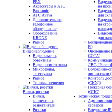
PBX
Видеон
Аксессуары к АТС
на прои
Panasonic
Видеон
АТС Avaya
для скл
Дополнительное
Видеон
телефонное
на стро
оборудование
площад
Оборудование
Видеон
KRONE
для пар
Разное
Беспроводная 
Fi)
Видеонаблюдение
Оповещение 
Видеокамеры,
СОТА)
объективы
Коммуникаци
Видеорегистраторы
ЛВС, IP-теле
Микрофоны,
Волоконно-оп
аксессуары
линии связи 
Разное
Контроль дос
Типовые решения
(СКУД)
Пожарная без
Вилки, розетки
(ОПС)
Вилки,
Техническая подде
коннекторы,
Администрир
разветвители
серверов
Розетки
Внедрение IP