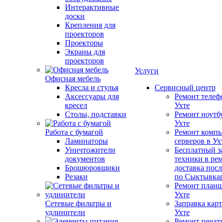
Интерактивные
доски
Крепления для
проекторов
Проекторы
Экраны для
проекторов
Услуги
Офисная мебель
Кресла и стулья
Сервисный центр
Аксессуары для
Ремонт телеф
кресел
Ухте
Столы, подставки
Ремонт ноутб
Ухте
Работа с бумагой
Ремонт компь
Ламинаторы
серверов в Ух
Уничтожители
Бесплатный з
документов
техники в ре
Брошюровщики
доставка пос
Резаки
по Сыктывка
Ремонт планш
Ухте
Сетевые фильтры и
Заправка кар
удлинители
Ухте
Ремонт печат