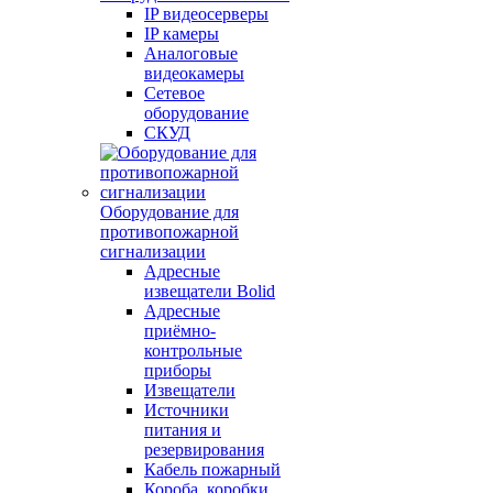
IP видеосерверы
IP камеры
Аналоговые
видеокамеры
Сетевое
оборудование
СКУД
Оборудование для
противопожарной
сигнализации
Адресные
извещатели Bolid
Адресные
приёмно-
контрольные
приборы
Извещатели
Источники
питания и
резервирования
Кабель пожарный
Короба, коробки