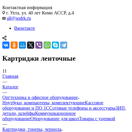
Контактная информация
г. Ухта, ул. 40 лет Коми АССР, д.4
all@sodrk.ru
Вконтакте
Картриджи ленточные
11
Главная
—
Каталог
—
Оргтехника и офисное оборудование
Ноутбуки, компьютеры, комплектующие
Кассовое
оборудование и ПО 1С
Сотовые телефоны и аксессуары
ЗИП,
детали, шлейфы
Коммуникационное
оборудование
Оборудование для школ
Товары с уценкой
—
Картриджи, тонеры, чернила