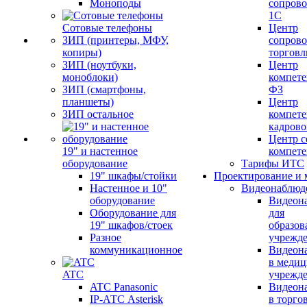
Моноподы
сопров
1С
Сотовые телефоны
Центр
ЗИП (принтеры, МФУ,
сопров
копиры)
торговл
ЗИП (ноутбуки,
Центр
моноблоки)
компете
ЗИП (смартфоны,
ФЗ
планшеты)
Центр
ЗИП остальное
компете
кадров
Центр с
19" и настенное
компет
оборудование
Тарифы ИТС
19" шкафы/стойки
Проектирование и 
Настенное и 10"
Видеонаблюд
оборудование
Видеон
Оборудование для
для
19" шкафов/стоек
образов
Разное
учрежд
коммуникационное
Видеон
в меди
ATC
учрежд
ATC Panasonic
Видеон
IP-АТС Asterisk
в торго