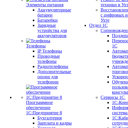
Элементы питания
техники в Ух
Аккумуляторные
Восстановлен
батареи
с цифровых н
Батарейки
Ухте
Зарядные
Отдел 1С
устройства для
Сопровожден
аккумуляторов
Поддер
Перенос
Телефоны
1С
IP Телефоны
Автома
Проводные
бюджет
телефоны
учрежд
Радиотелефоны
Автома
Дополнительные
торгово
опции для
Ускорен
телефонии
Обучен
пользов
консуль
Сервисы 1С
Программное
1С-Кон
обеспечение
Информ
1С:Предприятие 8
систем
Бухгалтерия
1С:Каб
Зарплата и кадры
сотрудн