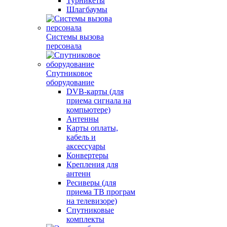
Турникеты
Шлагбаумы
Системы вызова
персонала
Спутниковое
оборудование
DVB-карты (для
приема сигнала на
компьютере)
Антенны
Карты оплаты,
кабель и
аксессуары
Конвертеры
Крепления для
антенн
Ресиверы (для
приема ТВ програм
на телевизоре)
Спутниковые
комплекты