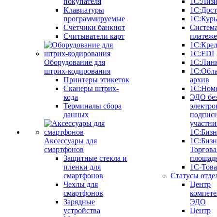
покупателя
1С:Лиз
Клавиатуры
1С:Дост
программируемые
1С:Курь
Счетчики банкнот
Систем
Считыватели карт
платеж
1С:Кре
1С:EDI
Оборудование для
1С:Лин
штрих-кодирования
1С:Обл
Принтеры этикеток
архив
Сканеры штрих-
1С:Ном
кода
ЭДО бе
Терминалы сбора
электро
данных
подписи
участни
1С:Бизн
Аксессуары для
1С:Бизн
смартфонов
Торгова
Защитные стекла и
площад
пленки для
1С-Тов
смартфонов
Статусы отде
Чехлы для
Центр
смартфонов
компете
Зарядные
ЭДО
устройства
Центр