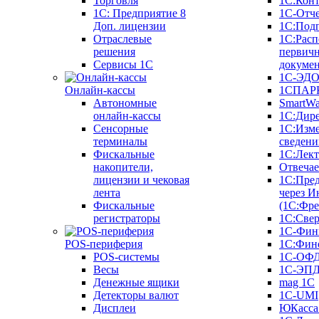
Торговля
1С:Конт
1C: Предприятие 8
1С-Отче
Доп. лицензии
1С:Под
Отраслевые
1С:Расп
решения
первич
Сервисы 1С
докуме
1С-ЭД
Онлайн-кассы
1СПАРК
Автономные
SmartW
онлайн-кассы
1С:Дир
Сенсорные
1С:Изм
терминалы
сведени
Фискальные
1С:Лек
накопители,
Отвечае
лицензии и чековая
1С:Пре
лента
через И
Фискальные
(1С:Фр
регистраторы
1С:Свер
1С-Фин
POS-периферия
1С:Фин
POS-системы
1С-ОФ
Весы
1С-ЭП
Денежные ящики
mag 1C
Детекторы валют
1C-UMI
Дисплеи
ЮКасса