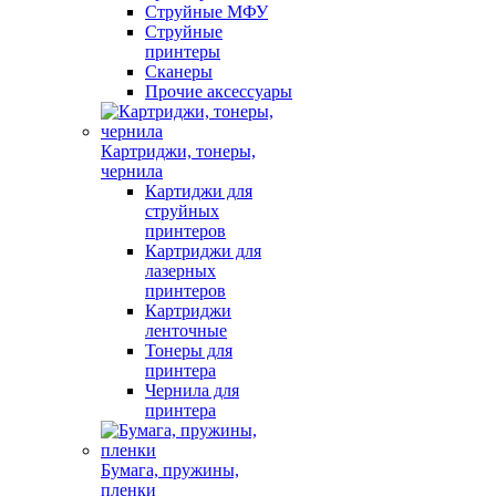
Струйные МФУ
Струйные
принтеры
Сканеры
Прочие аксессуары
Картриджи, тонеры,
чернила
Картиджи для
струйных
принтеров
Картриджи для
лазерных
принтеров
Картриджи
ленточные
Тонеры для
принтера
Чернила для
принтера
Бумага, пружины,
пленки