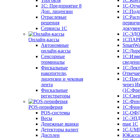
Торговля
1С:Конт
1C: Предприятие 8
1С-Отче
Доп. лицензии
1С:Под
Отраслевые
1С:Расп
решения
первич
Сервисы 1С
докуме
1С-ЭД
Онлайн-кассы
1СПАРК
Автономные
SmartW
онлайн-кассы
1С:Дир
Сенсорные
1С:Изм
терминалы
сведени
Фискальные
1С:Лек
накопители,
Отвечае
лицензии и чековая
1С:Пре
лента
через И
Фискальные
(1С:Фр
регистраторы
1С:Свер
1С-Фин
POS-периферия
1С:Фин
POS-системы
1С-ОФ
Весы
1С-ЭП
Денежные ящики
mag 1C
Детекторы валют
1C-UMI
Дисплеи
ЮКасса