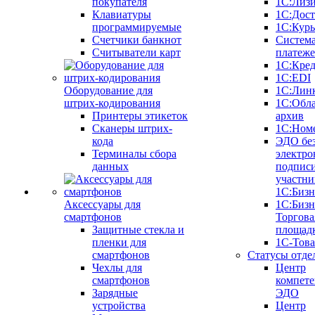
покупателя
1С:Лиз
Клавиатуры
1С:Дост
программируемые
1С:Курь
Счетчики банкнот
Систем
Считыватели карт
платеж
1С:Кре
1С:EDI
Оборудование для
1С:Лин
штрих-кодирования
1С:Обл
Принтеры этикеток
архив
Сканеры штрих-
1С:Ном
кода
ЭДО бе
Терминалы сбора
электро
данных
подписи
участни
1С:Бизн
Аксессуары для
1С:Бизн
смартфонов
Торгова
Защитные стекла и
площад
пленки для
1С-Тов
смартфонов
Статусы отде
Чехлы для
Центр
смартфонов
компете
Зарядные
ЭДО
устройства
Центр