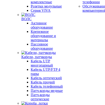
комплектные
телефонии
Розетки модульные
Обслуживани
Серия VIVA
компьютерно
ВОЛС
Активное
оборудование
Крепежное
оборудование и
материалы
Пассивное
оборудование
Кабели, патчкорды
Кабель UTP
многопарный
Кабель UTP/FTP 4
пары
Кабель оптический
Кабель прочий
Кабель телефонный
Патч-корды медные
Патч-корды
оптические