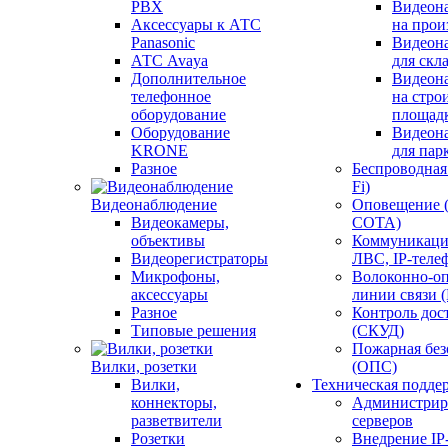
PBX
Видеон
Аксессуары к АТС
на прои
Panasonic
Видеон
АТС Avaya
для скл
Дополнительное
Видеон
телефонное
на стро
оборудование
площад
Оборудование
Видеон
KRONE
для пар
Разное
Беспроводная 
Fi)
Видеонаблюдение
Оповещение 
Видеокамеры,
СОТА)
объективы
Коммуникаци
Видеорегистраторы
ЛВС, IP-теле
Микрофоны,
Волоконно-оп
аксессуары
линии связи 
Разное
Контроль дос
Типовые решения
(СКУД)
Пожарная без
Вилки, розетки
(ОПС)
Вилки,
Техническая подде
коннекторы,
Администрир
разветвители
серверов
Розетки
Внедрение IP