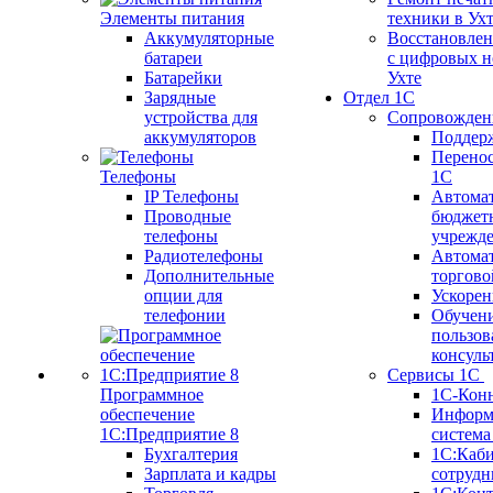
Элементы питания
техники в Ух
Аккумуляторные
Восстановлен
батареи
с цифровых н
Батарейки
Ухте
Зарядные
Отдел 1С
устройства для
Сопровожден
аккумуляторов
Поддер
Перенос
Телефоны
1С
IP Телефоны
Автома
Проводные
бюджет
телефоны
учрежд
Радиотелефоны
Автома
Дополнительные
торгово
опции для
Ускорен
телефонии
Обучен
пользов
консуль
Сервисы 1С
Программное
1С-Кон
обеспечение
Информ
1С:Предприятие 8
систем
Бухгалтерия
1С:Каб
Зарплата и кадры
сотрудн