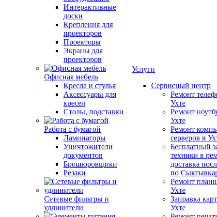
Интерактивные
доски
Крепления для
проекторов
Проекторы
Экраны для
проекторов
Услуги
Офисная мебель
Кресла и стулья
Сервисный центр
Аксессуары для
Ремонт телеф
кресел
Ухте
Столы, подставки
Ремонт ноутб
Ухте
Работа с бумагой
Ремонт компь
Ламинаторы
серверов в Ух
Уничтожители
Бесплатный з
документов
техники в ре
Брошюровщики
доставка пос
Резаки
по Сыктывка
Ремонт планш
Ухте
Сетевые фильтры и
Заправка кар
удлинители
Ухте
Ремонт печат