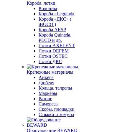
Короба, лотки
Колонны
Короба «Legrand»
Короба «ДКС» (
iBOCO )
Короба AESP
Короба Quintela,
PLCD и др.
Лотки AXELENT
Лотки DEFEM
Лотки OSTEC
Лотки ДКС
Крепежные материалы
Анкера
Дюбеля
Кольца, талрепы
Маркеры
Разное
Саморезы
Скобы, площадки
Стяжки и хомуты
Оборудование BEWARD