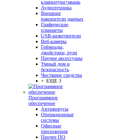
клавиатура+мышь
Аудиотехника
Внешние
накопители данных
Графические
планшеты
USB-разветвители
Веб-камеры
Геймпады,
джойстики, рули
Прочие аксессуары
Умный дом и
безопасность
Чистящие средства
+ ЕЩЕ 3
Программное
обеспечение
Антивирусы
Операционные
системы
Офисные
приложения
Прочее ПО