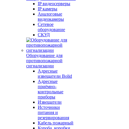
IP видеосерверы
IP камеры
Аналоговые
видеокамеры
Сетевое
оборудование
СКУД
Оборудование для
противопожарной
сигнализации
Адресные
извещатели Bolid
Адресные
приёмно-
контрольные
приборы
Извещатели
Источники
питания и
резервирования
Кабель пожарный
Короба, коробки