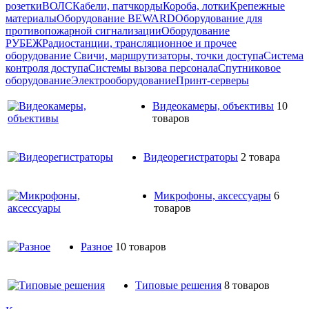
розетки
ВОЛС
Кабели, патчкорды
Короба, лотки
Крепежные
материалы
Оборудование BEWARD
Оборудование для
противопожарной сигнализации
Оборудование
РУБЕЖ
Радиостанции, трансляционное и прочее
оборудование
Свичи, маршрутизаторы, точки доступа
Система
контроля доступа
Системы вызова персонала
Спутниковое
оборудование
Электрооборудование
Принт-серверы
Видеокамеры, объективы
10
товаров
Видеорегистраторы
2 товара
Микрофоны, аксессуары
6
товаров
Разное
10 товаров
Типовые решения
8 товаров