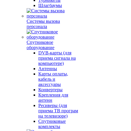
Турникеты
Шлагбаумы
Системы вызова
персонала
Спутниковое
оборудование
DVB-карты (для
приема сигнала на
компьютере)
Антенны
Карты оплаты,
кабель и
аксессуары
Конвертеры
Крепления для
антенн
Ресиверы (для
приема ТВ програм
на телевизоре)
Спутниковые
комплекты