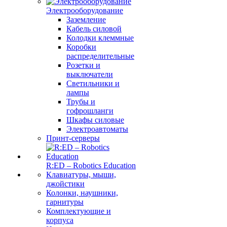
Электрооборудование
Заземление
Кабель силовой
Колодки клеммные
Коробки
распределительные
Розетки и
выключатели
Светильники и
лампы
Трубы и
гофрошланги
Шкафы силовые
Электроавтоматы
Принт-серверы
R:ED – Robotics Education
Клавиатуры, мыши,
джойстики
Колонки, наушники,
гарнитуры
Комплектующие и
корпуса