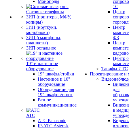
Моноподы
сопров
1С
Сотовые телефоны
Центр
ЗИП (принтеры, МФУ,
сопров
копиры)
торговл
ЗИП (ноутбуки,
Центр
моноблоки)
компете
ЗИП (смартфоны,
ФЗ
планшеты)
Центр
ЗИП остальное
компете
кадров
Центр с
19" и настенное
компет
оборудование
Тарифы ИТС
19" шкафы/стойки
Проектирование и 
Настенное и 10"
Видеонаблюд
оборудование
Видеон
Оборудование для
для
19" шкафов/стоек
образов
Разное
учрежд
коммуникационное
Видеон
в меди
ATC
учрежд
ATC Panasonic
Видеон
IP-АТС Asterisk
в торго