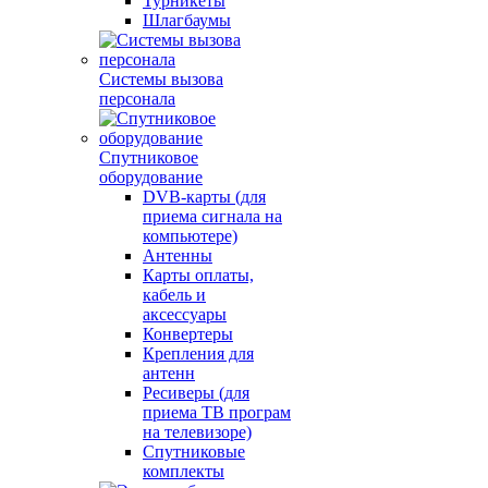
Турникеты
Шлагбаумы
Системы вызова
персонала
Спутниковое
оборудование
DVB-карты (для
приема сигнала на
компьютере)
Антенны
Карты оплаты,
кабель и
аксессуары
Конвертеры
Крепления для
антенн
Ресиверы (для
приема ТВ програм
на телевизоре)
Спутниковые
комплекты