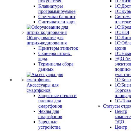
покупателя
1С:Лиз
Клавиатуры
1С:Дост
программируемые
1С:Курь
Счетчики банкнот
Систем
Считыватели карт
платеж
1С:Кре
1С:EDI
Оборудование для
1С:Лин
штрих-кодирования
1С:Обл
Принтеры этикеток
архив
Сканеры штрих-
1С:Ном
кода
ЭДО бе
Терминалы сбора
электро
данных
подписи
участни
1С:Бизн
Аксессуары для
1С:Бизн
смартфонов
Торгова
Защитные стекла и
площад
пленки для
1С-Тов
смартфонов
Статусы отде
Чехлы для
Центр
смартфонов
компете
Зарядные
ЭДО
устройства
Центр