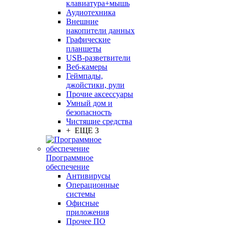
клавиатура+мышь
Аудиотехника
Внешние
накопители данных
Графические
планшеты
USB-разветвители
Веб-камеры
Геймпады,
джойстики, рули
Прочие аксессуары
Умный дом и
безопасность
Чистящие средства
+ ЕЩЕ 3
Программное
обеспечение
Антивирусы
Операционные
системы
Офисные
приложения
Прочее ПО