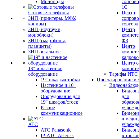
Моноподы
сопров
1С
Сотовые телефоны
Центр
ЗИП (принтеры, МФУ,
сопров
копиры)
торговл
ЗИП (ноутбуки,
Центр
моноблоки)
компете
ЗИП (смартфоны,
ФЗ
планшеты)
Центр
ЗИП остальное
компете
кадров
Центр с
19" и настенное
компет
оборудование
Тарифы ИТС
19" шкафы/стойки
Проектирование и 
Настенное и 10"
Видеонаблюд
оборудование
Видеон
Оборудование для
для
19" шкафов/стоек
образов
Разное
учрежд
коммуникационное
Видеон
в меди
ATC
учрежд
ATC Panasonic
Видеон
IP-АТС Asterisk
в торго