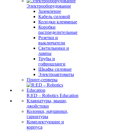
Электрооборудование
Заземление
Кабель силовой
Колодки клеммные
Коробки
распределительные
Розетки и
выключатели
Светильники и
лампы
Трубы и
гофрошланги
Шкафы силовые
Электроавтоматы
Принт-серверы
R:ED – Robotics Education
Клавиатуры, мыши,
джойстики
Колонки, наушники,
гарнитуры
Комплектующие и
корпуса