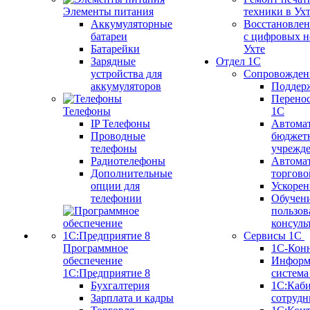
Элементы питания
техники в Ух
Аккумуляторные
Восстановлен
батареи
с цифровых н
Батарейки
Ухте
Зарядные
Отдел 1С
устройства для
Сопровожден
аккумуляторов
Поддер
Перенос
Телефоны
1С
IP Телефоны
Автома
Проводные
бюджет
телефоны
учрежд
Радиотелефоны
Автома
Дополнительные
торгово
опции для
Ускорен
телефонии
Обучен
пользов
консуль
Сервисы 1С
Программное
1С-Кон
обеспечение
Информ
1С:Предприятие 8
систем
Бухгалтерия
1С:Каб
Зарплата и кадры
сотрудн