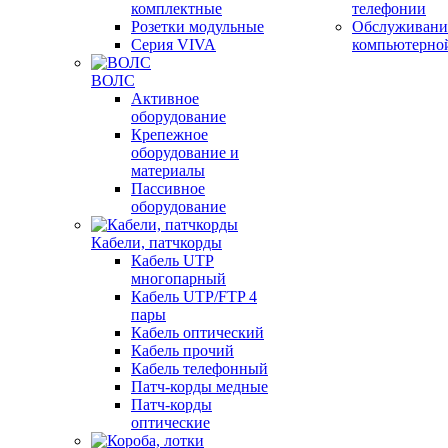
комплектные
телефонии
Розетки модульные
Обслуживани
Серия VIVA
компьютерно
ВОЛС
Активное
оборудование
Крепежное
оборудование и
материалы
Пассивное
оборудование
Кабели, патчкорды
Кабель UTP
многопарный
Кабель UTP/FTP 4
пары
Кабель оптический
Кабель прочий
Кабель телефонный
Патч-корды медные
Патч-корды
оптические