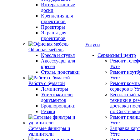
Интерактивные
доски
Крепления для
проекторов
Проекторы
Экраны для
проекторов
Услуги
Офисная мебель
Кресла и стулья
Сервисный центр
Аксессуары для
Ремонт телеф
кресел
Ухте
Столы, подставки
Ремонт ноутб
Ухте
Работа с бумагой
Ремонт компь
Ламинаторы
серверов в Ух
Уничтожители
Бесплатный з
документов
техники в ре
Брошюровщики
доставка пос
Резаки
по Сыктывка
Ремонт планш
Ухте
Сетевые фильтры и
Заправка кар
удлинители
Ухте
Ремонт печат