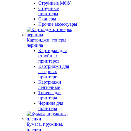
Струйные МФУ
Струйные
принтеры
Сканеры
Прочие аксессуары
Картриджи, тонеры,
чернила
Картиджи для
струйных
принтеров
Картриджи для
лазерных
принтеров
Картриджи
ленточные
Тонеры для
принтера
Чернила для
принтера
Бумага, пружины,
пленки