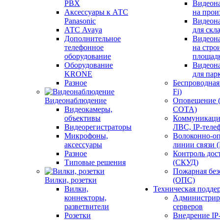
PBX
Видеон
Аксессуары к АТС
на прои
Panasonic
Видеон
АТС Avaya
для скл
Дополнительное
Видеон
телефонное
на стро
оборудование
площад
Оборудование
Видеон
KRONE
для пар
Разное
Беспроводная 
Fi)
Видеонаблюдение
Оповещение 
Видеокамеры,
СОТА)
объективы
Коммуникаци
Видеорегистраторы
ЛВС, IP-теле
Микрофоны,
Волоконно-оп
аксессуары
линии связи 
Разное
Контроль дос
Типовые решения
(СКУД)
Пожарная без
Вилки, розетки
(ОПС)
Вилки,
Техническая подде
коннекторы,
Администрир
разветвители
серверов
Розетки
Внедрение IP