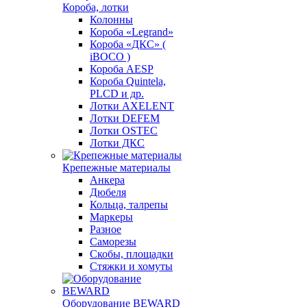
Короба, лотки
Колонны
Короба «Legrand»
Короба «ДКС» (
iBOCO )
Короба AESP
Короба Quintela,
PLCD и др.
Лотки AXELENT
Лотки DEFEM
Лотки OSTEC
Лотки ДКС
Крепежные материалы
Анкера
Дюбеля
Кольца, талрепы
Маркеры
Разное
Саморезы
Скобы, площадки
Стяжки и хомуты
Оборудование BEWARD