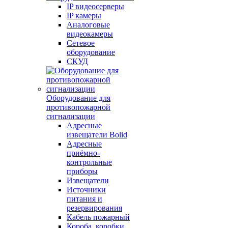
IP видеосерверы
IP камеры
Аналоговые
видеокамеры
Сетевое
оборудование
СКУД
Оборудование для
противопожарной
сигнализации
Адресные
извещатели Bolid
Адресные
приёмно-
контрольные
приборы
Извещатели
Источники
питания и
резервирования
Кабель пожарный
Короба, коробки