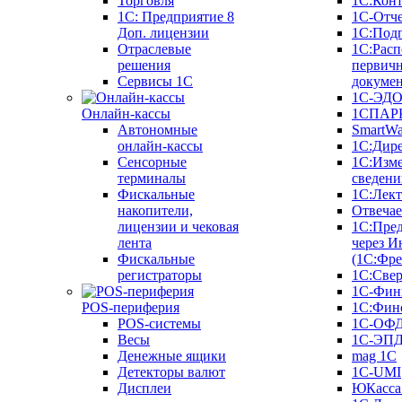
Торговля
1С:Конт
1C: Предприятие 8
1С-Отче
Доп. лицензии
1С:Под
Отраслевые
1С:Расп
решения
первич
Сервисы 1С
докуме
1С-ЭД
Онлайн-кассы
1СПАРК
Автономные
SmartW
онлайн-кассы
1С:Дир
Сенсорные
1С:Изм
терминалы
сведени
Фискальные
1С:Лек
накопители,
Отвечае
лицензии и чековая
1С:Пре
лента
через И
Фискальные
(1С:Фр
регистраторы
1С:Свер
1С-Фин
POS-периферия
1С:Фин
POS-системы
1С-ОФ
Весы
1С-ЭП
Денежные ящики
mag 1C
Детекторы валют
1C-UMI
Дисплеи
ЮКасса