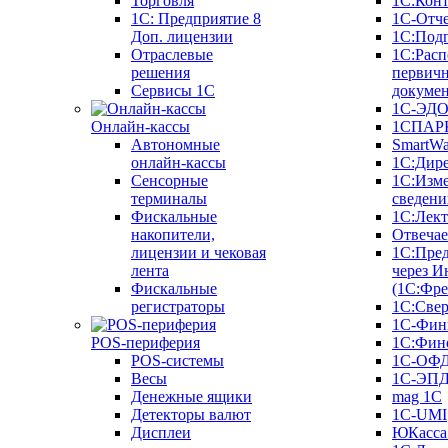
Торговля
1С:Конт
1C: Предприятие 8
1С-Отче
Доп. лицензии
1С:Под
Отраслевые
1С:Расп
решения
первич
Сервисы 1С
докуме
1С-ЭД
Онлайн-кассы
1СПАРК
Автономные
SmartW
онлайн-кассы
1С:Дир
Сенсорные
1С:Изм
терминалы
сведени
Фискальные
1С:Лек
накопители,
Отвечае
лицензии и чековая
1С:Пре
лента
через И
Фискальные
(1С:Фр
регистраторы
1С:Свер
1С-Фин
POS-периферия
1С:Фин
POS-системы
1С-ОФ
Весы
1С-ЭП
Денежные ящики
mag 1C
Детекторы валют
1C-UMI
Дисплеи
ЮКасса