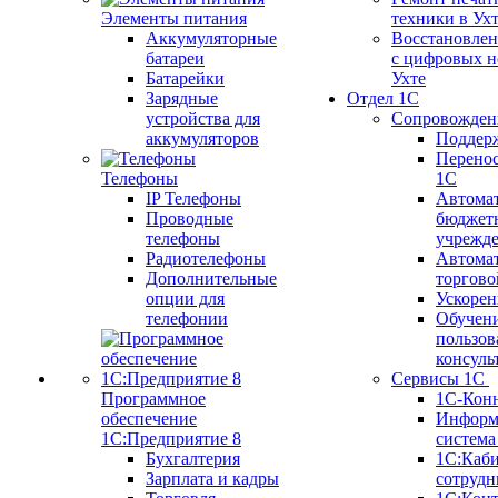
Элементы питания
техники в Ух
Аккумуляторные
Восстановлен
батареи
с цифровых н
Батарейки
Ухте
Зарядные
Отдел 1С
устройства для
Сопровожден
аккумуляторов
Поддер
Перенос
Телефоны
1С
IP Телефоны
Автома
Проводные
бюджет
телефоны
учрежд
Радиотелефоны
Автома
Дополнительные
торгово
опции для
Ускорен
телефонии
Обучен
пользов
консуль
Сервисы 1С
Программное
1С-Кон
обеспечение
Информ
1С:Предприятие 8
систем
Бухгалтерия
1С:Каб
Зарплата и кадры
сотрудн