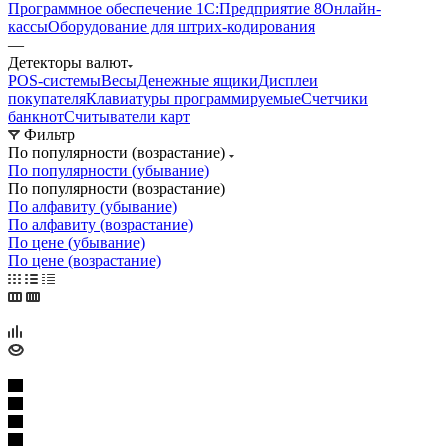
Программное обеспечение 1С:Предприятие 8
Онлайн-
кассы
Оборудование для штрих-кодирования
—
Детекторы валют
POS-системы
Весы
Денежные ящики
Дисплеи
покупателя
Клавиатуры программируемые
Счетчики
банкнот
Считыватели карт
Фильтр
По популярности (возрастание)
По популярности (убывание)
По популярности (возрастание)
По алфавиту (убывание)
По алфавиту (возрастание)
По цене (убывание)
По цене (возрастание)