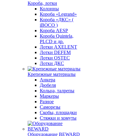
Короба, лотки
Колонны
Короба «Legrand»
Короба «ДКС» (
iBOCO )
Короба AESP
Короба Quintela,
PLCD и др.
Лотки AXELENT
Лотки DEFEM
Лотки OSTEC
Лотки ДКС
Крепежные материалы
Анкера
Дюбеля
Кольца, талрепы
Маркеры
Разное
Саморезы
Скобы, площадки
Стяжки и хомуты
Оборудование BEWARD