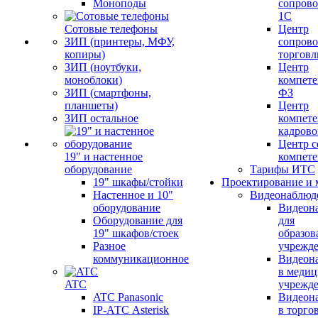
Моноподы
сопров
1С
Сотовые телефоны
Центр
ЗИП (принтеры, МФУ,
сопров
копиры)
торговл
ЗИП (ноутбуки,
Центр
моноблоки)
компете
ЗИП (смартфоны,
ФЗ
планшеты)
Центр
ЗИП остальное
компете
кадров
Центр с
19" и настенное
компет
оборудование
Тарифы ИТС
19" шкафы/стойки
Проектирование и 
Настенное и 10"
Видеонаблюд
оборудование
Видеон
Оборудование для
для
19" шкафов/стоек
образов
Разное
учрежд
коммуникационное
Видеон
в меди
ATC
учрежд
ATC Panasonic
Видеон
IP-АТС Asterisk
в торго