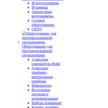
IP видеосерверы
IP камеры
Аналоговые
видеокамеры
Сетевое
оборудование
СКУД
Оборудование для
противопожарной
сигнализации
Адресные
извещатели Bolid
Адресные
приёмно-
контрольные
приборы
Извещатели
Источники
питания и
резервирования
Кабель пожарный
Короба, коробки