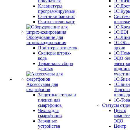
покупателя
1С:Лиз
Клавиатуры
1С:Дост
программируемые
1С:Курь
Счетчики банкнот
Систем
Считыватели карт
платеж
1С:Кре
1С:EDI
Оборудование для
1С:Лин
штрих-кодирования
1С:Обл
Принтеры этикеток
архив
Сканеры штрих-
1С:Ном
кода
ЭДО бе
Терминалы сбора
электро
данных
подписи
участни
1С:Бизн
Аксессуары для
1С:Бизн
смартфонов
Торгова
Защитные стекла и
площад
пленки для
1С-Тов
смартфонов
Статусы отде
Чехлы для
Центр
смартфонов
компете
Зарядные
ЭДО
устройства
Центр