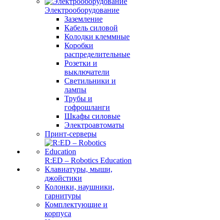
Электрооборудование
Заземление
Кабель силовой
Колодки клеммные
Коробки
распределительные
Розетки и
выключатели
Светильники и
лампы
Трубы и
гофрошланги
Шкафы силовые
Электроавтоматы
Принт-серверы
R:ED – Robotics Education
Клавиатуры, мыши,
джойстики
Колонки, наушники,
гарнитуры
Комплектующие и
корпуса