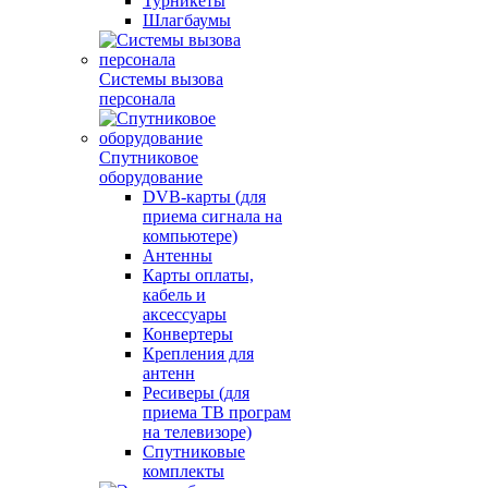
Турникеты
Шлагбаумы
Системы вызова
персонала
Спутниковое
оборудование
DVB-карты (для
приема сигнала на
компьютере)
Антенны
Карты оплаты,
кабель и
аксессуары
Конвертеры
Крепления для
антенн
Ресиверы (для
приема ТВ програм
на телевизоре)
Спутниковые
комплекты