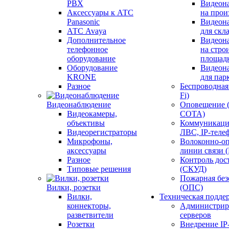
PBX
Видеон
Аксессуары к АТС
на прои
Panasonic
Видеон
АТС Avaya
для скл
Дополнительное
Видеон
телефонное
на стро
оборудование
площад
Оборудование
Видеон
KRONE
для пар
Разное
Беспроводная 
Fi)
Видеонаблюдение
Оповещение 
Видеокамеры,
СОТА)
объективы
Коммуникаци
Видеорегистраторы
ЛВС, IP-теле
Микрофоны,
Волоконно-оп
аксессуары
линии связи 
Разное
Контроль дос
Типовые решения
(СКУД)
Пожарная без
Вилки, розетки
(ОПС)
Вилки,
Техническая подде
коннекторы,
Администрир
разветвители
серверов
Розетки
Внедрение IP