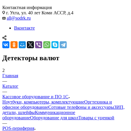
Контактная информация
г. Ухта, ул. 40 лет Коми АССР, д.4
all@sodrk.ru
Вконтакте
Детекторы валют
2
Главная
—
Каталог
—
Кассовое оборудование и ПО 1С
Ноутбуки, компьютеры, комплектующие
Оргтехника и
офисное оборудование
Сотовые телефоны и аксессуары
ЗИП,
детали, шлейфы
Коммуникационное
оборудование
Оборудование для школ
Товары с уценкой
—
POS-периферия