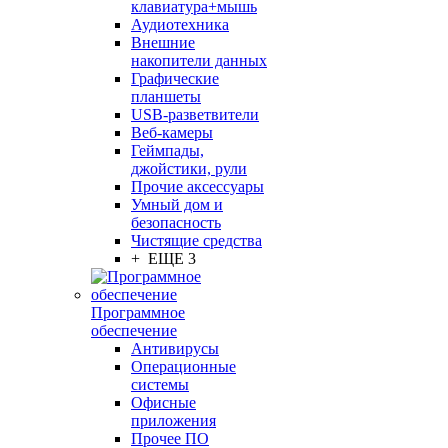
клавиатура+мышь
Аудиотехника
Внешние
накопители данных
Графические
планшеты
USB-разветвители
Веб-камеры
Геймпады,
джойстики, рули
Прочие аксессуары
Умный дом и
безопасность
Чистящие средства
+ ЕЩЕ 3
Программное
обеспечение
Антивирусы
Операционные
системы
Офисные
приложения
Прочее ПО