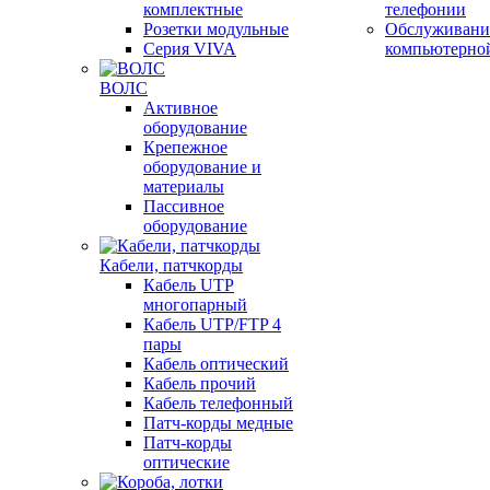
комплектные
телефонии
Розетки модульные
Обслуживани
Серия VIVA
компьютерно
ВОЛС
Активное
оборудование
Крепежное
оборудование и
материалы
Пассивное
оборудование
Кабели, патчкорды
Кабель UTP
многопарный
Кабель UTP/FTP 4
пары
Кабель оптический
Кабель прочий
Кабель телефонный
Патч-корды медные
Патч-корды
оптические