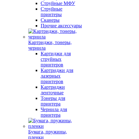
Струйные МФУ
Струйные
принтеры
Сканеры
Прочие аксессуары
Картриджи, тонеры,
чернила
Картиджи для
струйных
принтеров
Картриджи для
лазерных
принтеров
Картриджи
ленточные
Тонеры для
принтера
Чернила для
принтера
Бумага, пружины,
пленки