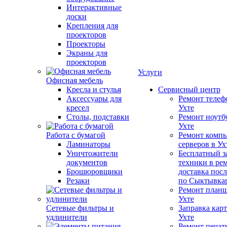
Интерактивные
доски
Крепления для
проекторов
Проекторы
Экраны для
проекторов
Услуги
Офисная мебель
Кресла и стулья
Сервисный центр
Аксессуары для
Ремонт телеф
кресел
Ухте
Столы, подставки
Ремонт ноутб
Ухте
Работа с бумагой
Ремонт компь
Ламинаторы
серверов в Ух
Уничтожители
Бесплатный з
документов
техники в ре
Брошюровщики
доставка пос
Резаки
по Сыктывка
Ремонт планш
Ухте
Сетевые фильтры и
Заправка кар
удлинители
Ухте
Ремонт печат