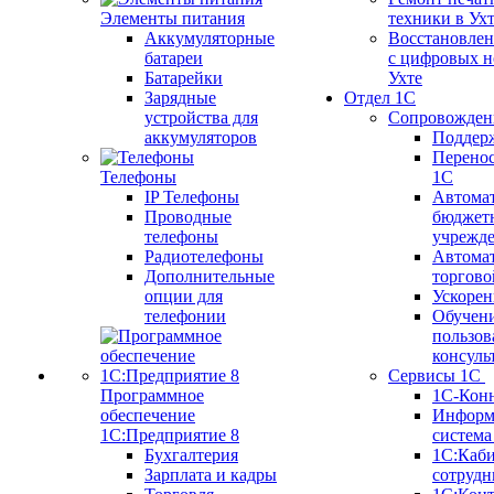
Элементы питания
техники в Ух
Аккумуляторные
Восстановлен
батареи
с цифровых н
Батарейки
Ухте
Зарядные
Отдел 1С
устройства для
Сопровожден
аккумуляторов
Поддер
Перенос
Телефоны
1С
IP Телефоны
Автома
Проводные
бюджет
телефоны
учрежд
Радиотелефоны
Автома
Дополнительные
торгово
опции для
Ускорен
телефонии
Обучен
пользов
консуль
Сервисы 1С
Программное
1С-Кон
обеспечение
Информ
1С:Предприятие 8
систем
Бухгалтерия
1С:Каб
Зарплата и кадры
сотрудн