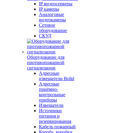
IP видеосерверы
IP камеры
Аналоговые
видеокамеры
Сетевое
оборудование
СКУД
Оборудование для
противопожарной
сигнализации
Адресные
извещатели Bolid
Адресные
приёмно-
контрольные
приборы
Извещатели
Источники
питания и
резервирования
Кабель пожарный
Короба, коробки