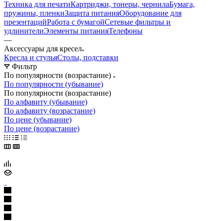
Техника для печати
Картриджи, тонеры, чернила
Бумага,
пружины, пленки
Защита питания
Оборудование для
презентаций
Работа с бумагой
Сетевые фильтры и
удлинители
Элементы питания
Телефоны
—
Аксессуары для кресел
Кресла и стулья
Столы, подставки
Фильтр
По популярности (возрастание)
По популярности (убывание)
По популярности (возрастание)
По алфавиту (убывание)
По алфавиту (возрастание)
По цене (убывание)
По цене (возрастание)