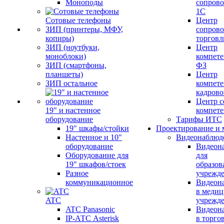
Моноподы
сопров
1С
Сотовые телефоны
Центр
ЗИП (принтеры, МФУ,
сопров
копиры)
торговл
ЗИП (ноутбуки,
Центр
моноблоки)
компете
ЗИП (смартфоны,
ФЗ
планшеты)
Центр
ЗИП остальное
компете
кадров
Центр с
19" и настенное
компет
оборудование
Тарифы ИТС
19" шкафы/стойки
Проектирование и 
Настенное и 10"
Видеонаблюд
оборудование
Видеон
Оборудование для
для
19" шкафов/стоек
образов
Разное
учрежд
коммуникационное
Видеон
в меди
ATC
учрежд
ATC Panasonic
Видеон
IP-АТС Asterisk
в торго