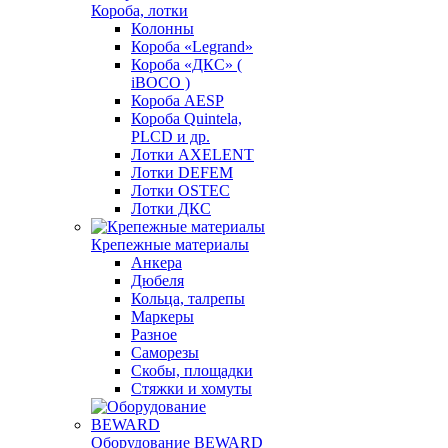
Короба, лотки
Колонны
Короба «Legrand»
Короба «ДКС» (
iBOCO )
Короба AESP
Короба Quintela,
PLCD и др.
Лотки AXELENT
Лотки DEFEM
Лотки OSTEC
Лотки ДКС
Крепежные материалы
Анкера
Дюбеля
Кольца, талрепы
Маркеры
Разное
Саморезы
Скобы, площадки
Стяжки и хомуты
Оборудование BEWARD