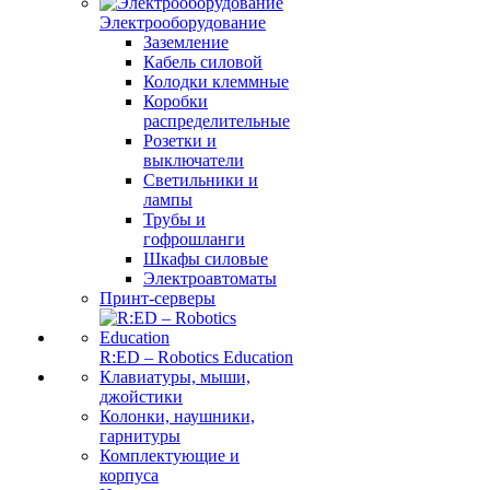
Электрооборудование
Заземление
Кабель силовой
Колодки клеммные
Коробки
распределительные
Розетки и
выключатели
Светильники и
лампы
Трубы и
гофрошланги
Шкафы силовые
Электроавтоматы
Принт-серверы
R:ED – Robotics Education
Клавиатуры, мыши,
джойстики
Колонки, наушники,
гарнитуры
Комплектующие и
корпуса