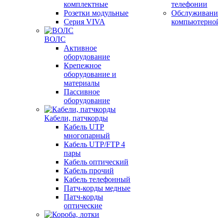
комплектные
телефонии
Розетки модульные
Обслуживани
Серия VIVA
компьютерно
ВОЛС
Активное
оборудование
Крепежное
оборудование и
материалы
Пассивное
оборудование
Кабели, патчкорды
Кабель UTP
многопарный
Кабель UTP/FTP 4
пары
Кабель оптический
Кабель прочий
Кабель телефонный
Патч-корды медные
Патч-корды
оптические