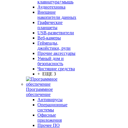
клавиатура+мышь
Аудиотехника
Внешние
накопители данных
Графические
планшеты
USB-разветвители
Веб-камеры
Геймпады,
джойстики, рули
Прочие аксессуары
Умный дом и
безопасность
Чистящие средства
+ ЕЩЕ 3
Программное
обеспечение
Антивирусы
Операционные
системы
Офисные
приложения
Прочее ПО