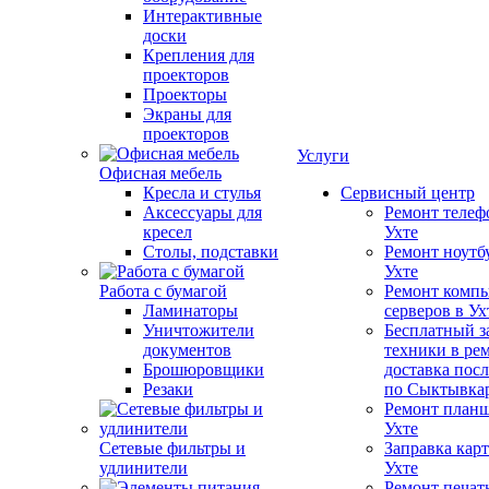
Интерактивные
доски
Крепления для
проекторов
Проекторы
Экраны для
проекторов
Услуги
Офисная мебель
Кресла и стулья
Сервисный центр
Аксессуары для
Ремонт телеф
кресел
Ухте
Столы, подставки
Ремонт ноутб
Ухте
Работа с бумагой
Ремонт компь
Ламинаторы
серверов в Ух
Уничтожители
Бесплатный з
документов
техники в ре
Брошюровщики
доставка пос
Резаки
по Сыктывка
Ремонт планш
Ухте
Сетевые фильтры и
Заправка кар
удлинители
Ухте
Ремонт печат