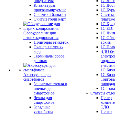
покупателя
1С:Лиз
Клавиатуры
1С:Дост
программируемые
1С:Курь
Счетчики банкнот
Систем
Считыватели карт
платеж
1С:Кре
1С:EDI
Оборудование для
1С:Лин
штрих-кодирования
1С:Обл
Принтеры этикеток
архив
Сканеры штрих-
1С:Ном
кода
ЭДО бе
Терминалы сбора
электро
данных
подписи
участни
1С:Бизн
Аксессуары для
1С:Бизн
смартфонов
Торгова
Защитные стекла и
площад
пленки для
1С-Тов
смартфонов
Статусы отде
Чехлы для
Центр
смартфонов
компете
Зарядные
ЭДО
устройства
Центр