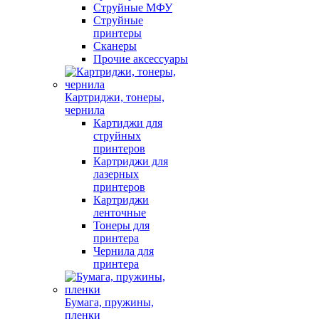
Струйные МФУ
Струйные
принтеры
Сканеры
Прочие аксессуары
Картриджи, тонеры,
чернила
Картиджи для
струйных
принтеров
Картриджи для
лазерных
принтеров
Картриджи
ленточные
Тонеры для
принтера
Чернила для
принтера
Бумага, пружины,
пленки