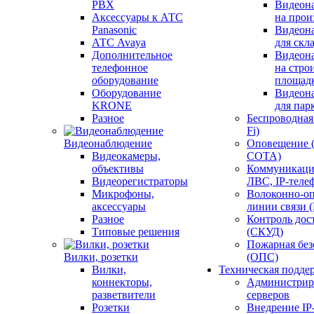
PBX
Видеон
Аксессуары к АТС
на прои
Panasonic
Видеон
АТС Avaya
для скл
Дополнительное
Видеон
телефонное
на стро
оборудование
площад
Оборудование
Видеон
KRONE
для пар
Разное
Беспроводная 
Fi)
Видеонаблюдение
Оповещение 
Видеокамеры,
СОТА)
объективы
Коммуникаци
Видеорегистраторы
ЛВС, IP-теле
Микрофоны,
Волоконно-оп
аксессуары
линии связи 
Разное
Контроль дос
Типовые решения
(СКУД)
Пожарная без
Вилки, розетки
(ОПС)
Вилки,
Техническая подде
коннекторы,
Администрир
разветвители
серверов
Розетки
Внедрение IP