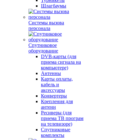
Турникеты
Шлагбаумы
Системы вызова
персонала
Спутниковое
оборудование
DVB-карты (для
приема сигнала на
компьютере)
Антенны
Карты оплаты,
кабель и
аксессуары
Конвертеры
Крепления для
антенн
Ресиверы (для
приема ТВ програм
на телевизоре)
Спутниковые
комплекты