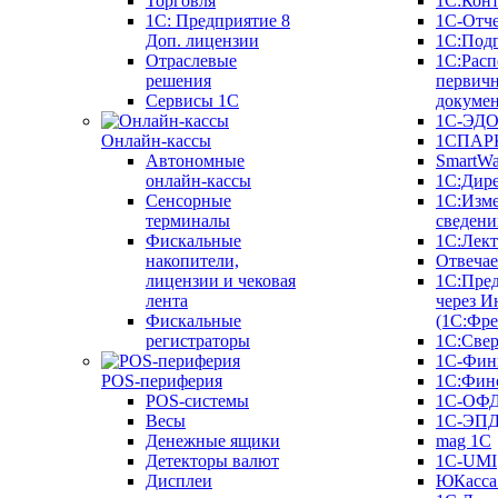
Торговля
1С:Конт
1C: Предприятие 8
1С-Отче
Доп. лицензии
1С:Под
Отраслевые
1С:Расп
решения
первич
Сервисы 1С
докуме
1С-ЭД
Онлайн-кассы
1СПАРК
Автономные
SmartW
онлайн-кассы
1С:Дир
Сенсорные
1С:Изм
терминалы
сведени
Фискальные
1С:Лек
накопители,
Отвечае
лицензии и чековая
1С:Пре
лента
через И
Фискальные
(1С:Фр
регистраторы
1С:Свер
1С-Фин
POS-периферия
1С:Фин
POS-системы
1С-ОФ
Весы
1С-ЭП
Денежные ящики
mag 1C
Детекторы валют
1C-UMI
Дисплеи
ЮКасса