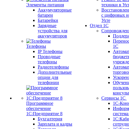
Элементы питания
техники в Ух
Аккумуляторные
Восстановлен
батареи
с цифровых н
Батарейки
Ухте
Зарядные
Отдел 1С
устройства для
Сопровожден
аккумуляторов
Поддер
Перенос
Телефоны
1С
IP Телефоны
Автома
Проводные
бюджет
телефоны
учрежд
Радиотелефоны
Автома
Дополнительные
торгово
опции для
Ускорен
телефонии
Обучен
пользов
консуль
Сервисы 1С
Программное
1С-Кон
обеспечение
Информ
1С:Предприятие 8
систем
Бухгалтерия
1С:Каб
Зарплата и кадры
сотрудн