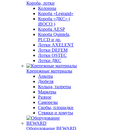
Короба, лотки
Колонны
Короба «Legrand»
Короба «ДКС» (
iBOCO )
Короба AESP
Короба Quintela,
PLCD и др.
Лотки AXELENT
Лотки DEFEM
Лотки OSTEC
Лотки ДКС
Крепежные материалы
Анкера
Дюбеля
Кольца, талрепы
Маркеры
Разное
Саморезы
Скобы, площадки
Стяжки и хомуты
Оборудование BEWARD