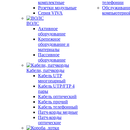
комплектные
телефонии
Розетки модульные
Обслуживани
Серия VIVA
компьютерно
ВОЛС
Активное
оборудование
Крепежное
оборудование и
материалы
Пассивное
оборудование
Кабели, патчкорды
Кабель UTP
многопарный
Кабель UTP/FTP 4
пары
Кабель оптический
Кабель прочий
Кабель телефонный
Патч-корды медные
Патч-корды
оптические