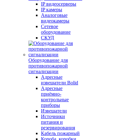
IP видеосерверы
IP камеры
Аналоговые
видеокамеры
Сетевое
оборудование
СКУД
Оборудование для
противопожарной
сигнализации
Адресные
извещатели Bolid
Адресные
приёмно-
контрольные
приборы
Извещатели
Источники
питания и
резервирования
Кабель пожарный
Короба, коробки