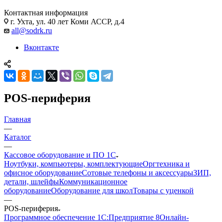
Контактная информация
г. Ухта, ул. 40 лет Коми АССР, д.4
all@sodrk.ru
Вконтакте
POS-периферия
Главная
—
Каталог
—
Кассовое оборудование и ПО 1С
Ноутбуки, компьютеры, комплектующие
Оргтехника и
офисное оборудование
Сотовые телефоны и аксессуары
ЗИП,
детали, шлейфы
Коммуникационное
оборудование
Оборудование для школ
Товары с уценкой
—
POS-периферия
Программное обеспечение 1С:Предприятие 8
Онлайн-