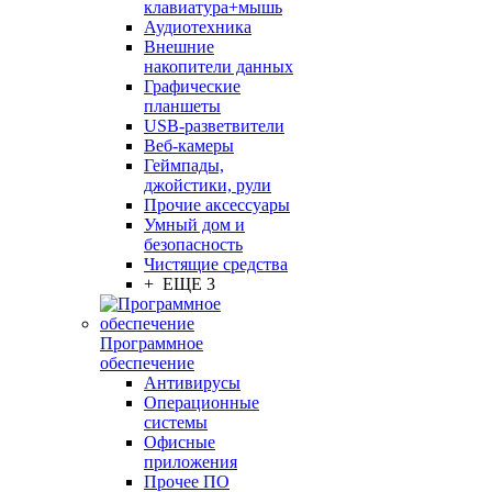
клавиатура+мышь
Аудиотехника
Внешние
накопители данных
Графические
планшеты
USB-разветвители
Веб-камеры
Геймпады,
джойстики, рули
Прочие аксессуары
Умный дом и
безопасность
Чистящие средства
+ ЕЩЕ 3
Программное
обеспечение
Антивирусы
Операционные
системы
Офисные
приложения
Прочее ПО