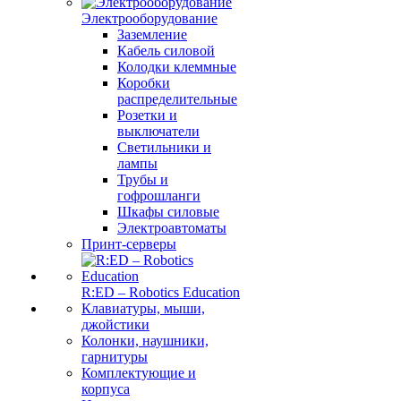
Электрооборудование
Заземление
Кабель силовой
Колодки клеммные
Коробки
распределительные
Розетки и
выключатели
Светильники и
лампы
Трубы и
гофрошланги
Шкафы силовые
Электроавтоматы
Принт-серверы
R:ED – Robotics Education
Клавиатуры, мыши,
джойстики
Колонки, наушники,
гарнитуры
Комплектующие и
корпуса