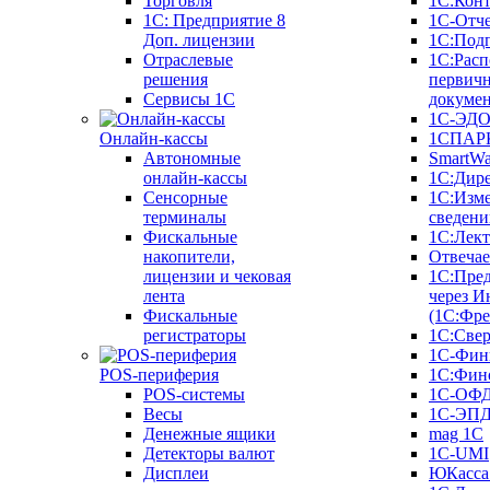
Торговля
1С:Конт
1C: Предприятие 8
1С-Отче
Доп. лицензии
1С:Под
Отраслевые
1С:Расп
решения
первич
Сервисы 1С
докуме
1С-ЭД
Онлайн-кассы
1СПАРК
Автономные
SmartW
онлайн-кассы
1С:Дир
Сенсорные
1С:Изм
терминалы
сведени
Фискальные
1С:Лек
накопители,
Отвечае
лицензии и чековая
1С:Пре
лента
через И
Фискальные
(1С:Фр
регистраторы
1С:Свер
1С-Фин
POS-периферия
1С:Фин
POS-системы
1С-ОФ
Весы
1С-ЭП
Денежные ящики
mag 1C
Детекторы валют
1C-UMI
Дисплеи
ЮКасса