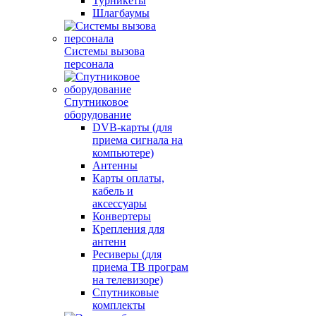
Турникеты
Шлагбаумы
Системы вызова
персонала
Спутниковое
оборудование
DVB-карты (для
приема сигнала на
компьютере)
Антенны
Карты оплаты,
кабель и
аксессуары
Конвертеры
Крепления для
антенн
Ресиверы (для
приема ТВ програм
на телевизоре)
Спутниковые
комплекты