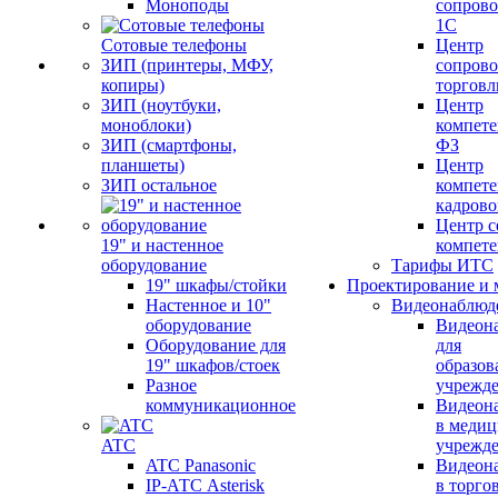
Моноподы
сопров
1С
Сотовые телефоны
Центр
ЗИП (принтеры, МФУ,
сопров
копиры)
торговл
ЗИП (ноутбуки,
Центр
моноблоки)
компете
ЗИП (смартфоны,
ФЗ
планшеты)
Центр
ЗИП остальное
компете
кадров
Центр с
19" и настенное
компет
оборудование
Тарифы ИТС
19" шкафы/стойки
Проектирование и 
Настенное и 10"
Видеонаблюд
оборудование
Видеон
Оборудование для
для
19" шкафов/стоек
образов
Разное
учрежд
коммуникационное
Видеон
в меди
ATC
учрежд
ATC Panasonic
Видеон
IP-АТС Asterisk
в торго