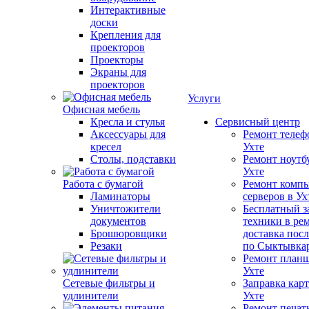
Интерактивные
доски
Крепления для
проекторов
Проекторы
Экраны для
проекторов
Услуги
Офисная мебель
Кресла и стулья
Сервисный центр
Аксессуары для
Ремонт телеф
кресел
Ухте
Столы, подставки
Ремонт ноутб
Ухте
Работа с бумагой
Ремонт компь
Ламинаторы
серверов в Ух
Уничтожители
Бесплатный з
документов
техники в ре
Брошюровщики
доставка пос
Резаки
по Сыктывка
Ремонт планш
Ухте
Сетевые фильтры и
Заправка кар
удлинители
Ухте
Ремонт печат