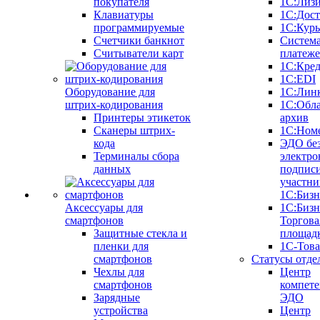
покупателя
1С:Лиз
Клавиатуры
1С:Дост
программируемые
1С:Курь
Счетчики банкнот
Систем
Считыватели карт
платеж
1С:Кре
1С:EDI
Оборудование для
1С:Лин
штрих-кодирования
1С:Обл
Принтеры этикеток
архив
Сканеры штрих-
1С:Ном
кода
ЭДО бе
Терминалы сбора
электро
данных
подписи
участни
1С:Бизн
Аксессуары для
1С:Бизн
смартфонов
Торгова
Защитные стекла и
площад
пленки для
1С-Тов
смартфонов
Статусы отде
Чехлы для
Центр
смартфонов
компете
Зарядные
ЭДО
устройства
Центр