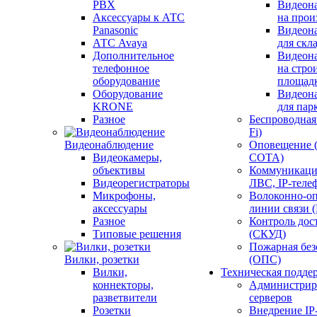
PBX
Видеон
Аксессуары к АТС
на прои
Panasonic
Видеон
АТС Avaya
для скл
Дополнительное
Видеон
телефонное
на стро
оборудование
площад
Оборудование
Видеон
KRONE
для пар
Разное
Беспроводная 
Fi)
Видеонаблюдение
Оповещение 
Видеокамеры,
СОТА)
объективы
Коммуникаци
Видеорегистраторы
ЛВС, IP-теле
Микрофоны,
Волоконно-оп
аксессуары
линии связи 
Разное
Контроль дос
Типовые решения
(СКУД)
Пожарная без
Вилки, розетки
(ОПС)
Вилки,
Техническая подде
коннекторы,
Администрир
разветвители
серверов
Розетки
Внедрение IP