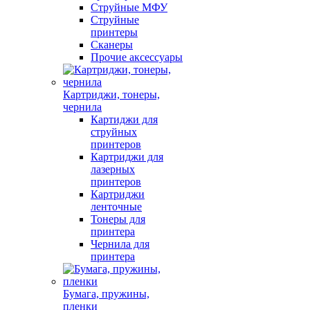
Струйные МФУ
Струйные
принтеры
Сканеры
Прочие аксессуары
Картриджи, тонеры,
чернила
Картиджи для
струйных
принтеров
Картриджи для
лазерных
принтеров
Картриджи
ленточные
Тонеры для
принтера
Чернила для
принтера
Бумага, пружины,
пленки