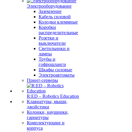
Электрооборудование
Заземление
Кабель силовой
Колодки клеммные
Коробки
распределительные
Розетки и
выключатели
Светильники и
лампы
Трубы и
гофрошланги
Шкафы силовые
Электроавтоматы
Принт-серверы
R:ED – Robotics Education
Клавиатуры, мыши,
джойстики
Колонки, наушники,
гарнитуры
Комплектующие и
корпуса