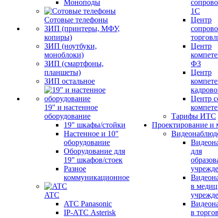
Моноподы
сопров
1С
Сотовые телефоны
Центр
ЗИП (принтеры, МФУ,
сопров
копиры)
торговл
ЗИП (ноутбуки,
Центр
моноблоки)
компете
ЗИП (смартфоны,
ФЗ
планшеты)
Центр
ЗИП остальное
компете
кадров
Центр с
19" и настенное
компет
оборудование
Тарифы ИТС
19" шкафы/стойки
Проектирование и 
Настенное и 10"
Видеонаблюд
оборудование
Видеон
Оборудование для
для
19" шкафов/стоек
образов
Разное
учрежд
коммуникационное
Видеон
в меди
ATC
учрежд
ATC Panasonic
Видеон
IP-АТС Asterisk
в торго