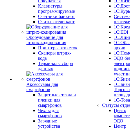
покупателя
1С:Лиз
Клавиатуры
1С:Дост
программируемые
1С:Курь
Счетчики банкнот
Систем
Считыватели карт
платеж
1С:Кре
1С:EDI
Оборудование для
1С:Лин
штрих-кодирования
1С:Обл
Принтеры этикеток
архив
Сканеры штрих-
1С:Ном
кода
ЭДО бе
Терминалы сбора
электро
данных
подписи
участни
1С:Бизн
Аксессуары для
1С:Бизн
смартфонов
Торгова
Защитные стекла и
площад
пленки для
1С-Тов
смартфонов
Статусы отде
Чехлы для
Центр
смартфонов
компете
Зарядные
ЭДО
устройства
Центр