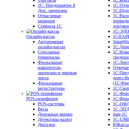
Торговля
1С:Конт
1C: Предприятие 8
1С-Отче
Доп. лицензии
1С:Под
Отраслевые
1С:Расп
решения
первич
Сервисы 1С
докуме
1С-ЭД
Онлайн-кассы
1СПАРК
Автономные
SmartW
онлайн-кассы
1С:Дир
Сенсорные
1С:Изм
терминалы
сведени
Фискальные
1С:Лек
накопители,
Отвечае
лицензии и чековая
1С:Пре
лента
через И
Фискальные
(1С:Фр
регистраторы
1С:Свер
1С-Фин
POS-периферия
1С:Фин
POS-системы
1С-ОФ
Весы
1С-ЭП
Денежные ящики
mag 1C
Детекторы валют
1C-UMI
Дисплеи
ЮКасса