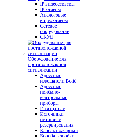
IP видеосерверы
IP камеры
Аналоговые
видеокамеры
Сетевое
оборудование
СКУД
Оборудование для
противопожарной
сигнализации
Адресные
извещатели Bolid
Адресные
приёмно-
контрольные
приборы
Извещатели
Источники
питания и
резервирования
Кабель пожарный
Короба, коробки