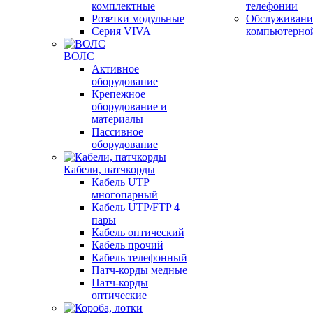
комплектные
телефонии
Розетки модульные
Обслуживани
Серия VIVA
компьютерно
ВОЛС
Активное
оборудование
Крепежное
оборудование и
материалы
Пассивное
оборудование
Кабели, патчкорды
Кабель UTP
многопарный
Кабель UTP/FTP 4
пары
Кабель оптический
Кабель прочий
Кабель телефонный
Патч-корды медные
Патч-корды
оптические