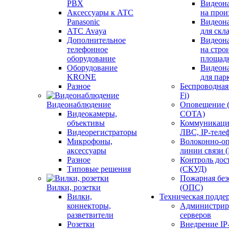
PBX
Видеон
Аксессуары к АТС
на прои
Panasonic
Видеон
АТС Avaya
для скл
Дополнительное
Видеон
телефонное
на стро
оборудование
площад
Оборудование
Видеон
KRONE
для пар
Разное
Беспроводная 
Fi)
Видеонаблюдение
Оповещение 
Видеокамеры,
СОТА)
объективы
Коммуникаци
Видеорегистраторы
ЛВС, IP-теле
Микрофоны,
Волоконно-оп
аксессуары
линии связи 
Разное
Контроль дос
Типовые решения
(СКУД)
Пожарная без
Вилки, розетки
(ОПС)
Вилки,
Техническая подде
коннекторы,
Администрир
разветвители
серверов
Розетки
Внедрение IP