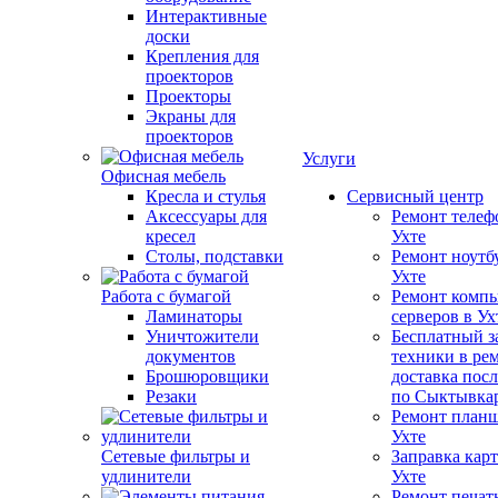
Интерактивные
доски
Крепления для
проекторов
Проекторы
Экраны для
проекторов
Услуги
Офисная мебель
Кресла и стулья
Сервисный центр
Аксессуары для
Ремонт телеф
кресел
Ухте
Столы, подставки
Ремонт ноутб
Ухте
Работа с бумагой
Ремонт компь
Ламинаторы
серверов в Ух
Уничтожители
Бесплатный з
документов
техники в ре
Брошюровщики
доставка пос
Резаки
по Сыктывка
Ремонт планш
Ухте
Сетевые фильтры и
Заправка кар
удлинители
Ухте
Ремонт печат