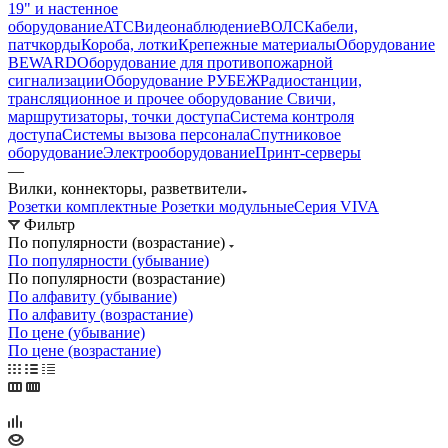
19" и настенное
оборудование
ATC
Видеонаблюдение
ВОЛС
Кабели,
патчкорды
Короба, лотки
Крепежные материалы
Оборудование
BEWARD
Оборудование для противопожарной
сигнализации
Оборудование РУБЕЖ
Радиостанции,
трансляционное и прочее оборудование
Свичи,
маршрутизаторы, точки доступа
Система контроля
доступа
Системы вызова персонала
Спутниковое
оборудование
Электрооборудование
Принт-серверы
—
Вилки, коннекторы, разветвители
Розетки комплектные
Розетки модульные
Серия VIVA
Фильтр
По популярности (возрастание)
По популярности (убывание)
По популярности (возрастание)
По алфавиту (убывание)
По алфавиту (возрастание)
По цене (убывание)
По цене (возрастание)