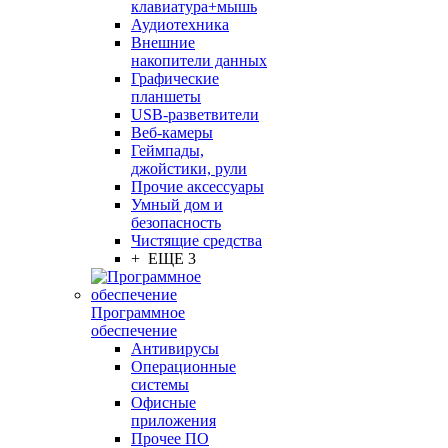
клавиатура+мышь
Аудиотехника
Внешние
накопители данных
Графические
планшеты
USB-разветвители
Веб-камеры
Геймпады,
джойстики, рули
Прочие аксессуары
Умный дом и
безопасность
Чистящие средства
+ ЕЩЕ 3
Программное
обеспечение
Антивирусы
Операционные
системы
Офисные
приложения
Прочее ПО