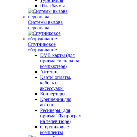
Турникеты
Шлагбаумы
Системы вызова
персонала
Спутниковое
оборудование
DVB-карты (для
приема сигнала на
компьютере)
Антенны
Карты оплаты,
кабель и
аксессуары
Конвертеры
Крепления для
антенн
Ресиверы (для
приема ТВ програм
на телевизоре)
Спутниковые
комплекты