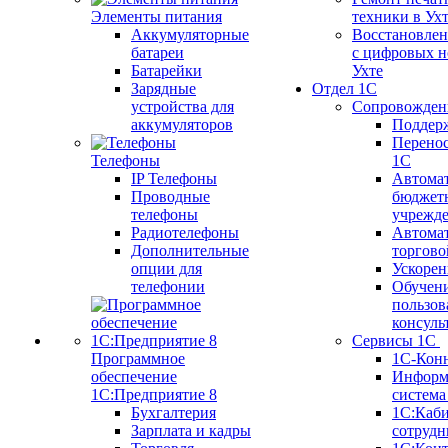
Элементы питания
техники в Ух
Аккумуляторные
Восстановлен
батареи
с цифровых н
Батарейки
Ухте
Зарядные
Отдел 1С
устройства для
Сопровожден
аккумуляторов
Поддер
Перенос
Телефоны
1С
IP Телефоны
Автома
Проводные
бюджет
телефоны
учрежд
Радиотелефоны
Автома
Дополнительные
торгово
опции для
Ускорен
телефонии
Обучен
пользов
консуль
Сервисы 1С
Программное
1С-Кон
обеспечение
Информ
1С:Предприятие 8
систем
Бухгалтерия
1С:Каб
Зарплата и кадры
сотрудн