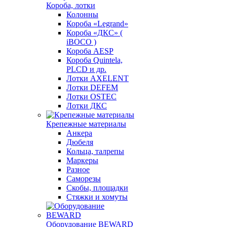
Короба, лотки
Колонны
Короба «Legrand»
Короба «ДКС» (
iBOCO )
Короба AESP
Короба Quintela,
PLCD и др.
Лотки AXELENT
Лотки DEFEM
Лотки OSTEC
Лотки ДКС
Крепежные материалы
Анкера
Дюбеля
Кольца, талрепы
Маркеры
Разное
Саморезы
Скобы, площадки
Стяжки и хомуты
Оборудование BEWARD