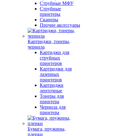
Струйные МФУ
Струйные
принтеры
Сканеры
Прочие аксессуары
Картриджи, тонеры,
чернила
Картиджи для
струйных
принтеров
Картриджи для
лазерных
принтеров
Картриджи
ленточные
Тонеры для
принтера
Чернила для
принтера
Бумага, пружины,
пленки