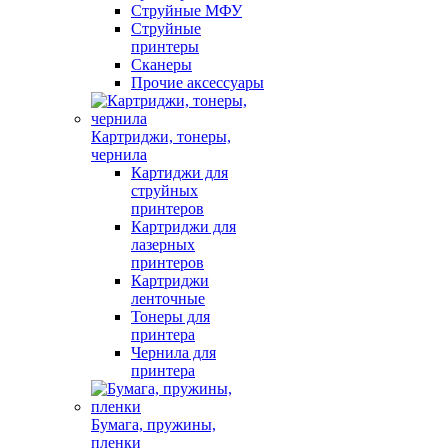
Струйные МФУ
Струйные
принтеры
Сканеры
Прочие аксессуары
Картриджи, тонеры,
чернила
Картиджи для
струйных
принтеров
Картриджи для
лазерных
принтеров
Картриджи
ленточные
Тонеры для
принтера
Чернила для
принтера
Бумага, пружины,
пленки