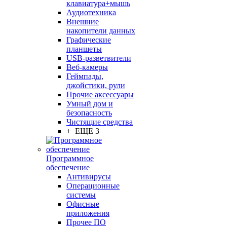
клавиатура+мышь
Аудиотехника
Внешние
накопители данных
Графические
планшеты
USB-разветвители
Веб-камеры
Геймпады,
джойстики, рули
Прочие аксессуары
Умный дом и
безопасность
Чистящие средства
+ ЕЩЕ 3
Программное
обеспечение
Антивирусы
Операционные
системы
Офисные
приложения
Прочее ПО