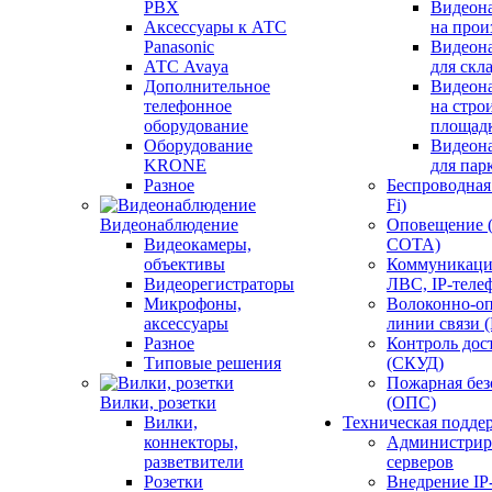
PBX
Видеон
Аксессуары к АТС
на прои
Panasonic
Видеон
АТС Avaya
для скл
Дополнительное
Видеон
телефонное
на стро
оборудование
площад
Оборудование
Видеон
KRONE
для пар
Разное
Беспроводная 
Fi)
Видеонаблюдение
Оповещение 
Видеокамеры,
СОТА)
объективы
Коммуникаци
Видеорегистраторы
ЛВС, IP-теле
Микрофоны,
Волоконно-оп
аксессуары
линии связи 
Разное
Контроль дос
Типовые решения
(СКУД)
Пожарная без
Вилки, розетки
(ОПС)
Вилки,
Техническая подде
коннекторы,
Администрир
разветвители
серверов
Розетки
Внедрение IP