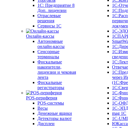
Торговля
1С:Конт
1C: Предприятие 8
1С-Отче
Доп. лицензии
1С:Под
Отраслевые
1С:Расп
решения
первич
Сервисы 1С
докуме
1С-ЭД
Онлайн-кассы
1СПАРК
Автономные
SmartW
онлайн-кассы
1С:Дир
Сенсорные
1С:Изм
терминалы
сведени
Фискальные
1С:Лек
накопители,
Отвечае
лицензии и чековая
1С:Пре
лента
через И
Фискальные
(1С:Фр
регистраторы
1С:Свер
1С-Фин
POS-периферия
1С:Фин
POS-системы
1С-ОФ
Весы
1С-ЭП
Денежные ящики
mag 1C
Детекторы валют
1C-UMI
Дисплеи
ЮКасса