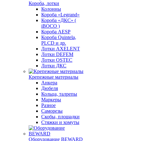
Короба, лотки
Колонны
Короба «Legrand»
Короба «ДКС» (
iBOCO )
Короба AESP
Короба Quintela,
PLCD и др.
Лотки AXELENT
Лотки DEFEM
Лотки OSTEC
Лотки ДКС
Крепежные материалы
Анкера
Дюбеля
Кольца, талрепы
Маркеры
Разное
Саморезы
Скобы, площадки
Стяжки и хомуты
Оборудование BEWARD