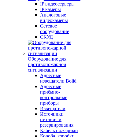
IP видеосерверы
IP камеры
Аналоговые
видеокамеры
Сетевое
оборудование
СКУД
Оборудование для
противопожарной
сигнализации
Адресные
извещатели Bolid
Адресные
приёмно-
контрольные
приборы
Извещатели
Источники
питания и
резервирования
Кабель пожарный
Короба, коробки