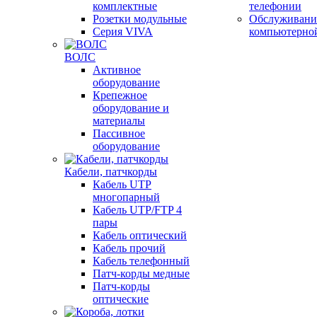
комплектные
телефонии
Розетки модульные
Обслуживани
Серия VIVA
компьютерно
ВОЛС
Активное
оборудование
Крепежное
оборудование и
материалы
Пассивное
оборудование
Кабели, патчкорды
Кабель UTP
многопарный
Кабель UTP/FTP 4
пары
Кабель оптический
Кабель прочий
Кабель телефонный
Патч-корды медные
Патч-корды
оптические