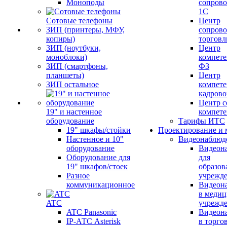
Моноподы
сопров
1С
Сотовые телефоны
Центр
ЗИП (принтеры, МФУ,
сопров
копиры)
торговл
ЗИП (ноутбуки,
Центр
моноблоки)
компете
ЗИП (смартфоны,
ФЗ
планшеты)
Центр
ЗИП остальное
компете
кадров
Центр с
19" и настенное
компет
оборудование
Тарифы ИТС
19" шкафы/стойки
Проектирование и 
Настенное и 10"
Видеонаблюд
оборудование
Видеон
Оборудование для
для
19" шкафов/стоек
образов
Разное
учрежд
коммуникационное
Видеон
в меди
ATC
учрежд
ATC Panasonic
Видеон
IP-АТС Asterisk
в торго