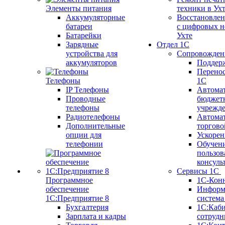
Элементы питания
техники в Ух
Аккумуляторные
Восстановлен
батареи
с цифровых н
Батарейки
Ухте
Зарядные
Отдел 1С
устройства для
Сопровожден
аккумуляторов
Поддер
Перенос
Телефоны
1С
IP Телефоны
Автома
Проводные
бюджет
телефоны
учрежд
Радиотелефоны
Автома
Дополнительные
торгово
опции для
Ускорен
телефонии
Обучен
пользов
консуль
Сервисы 1С
Программное
1С-Кон
обеспечение
Информ
1С:Предприятие 8
систем
Бухгалтерия
1С:Каб
Зарплата и кадры
сотрудн