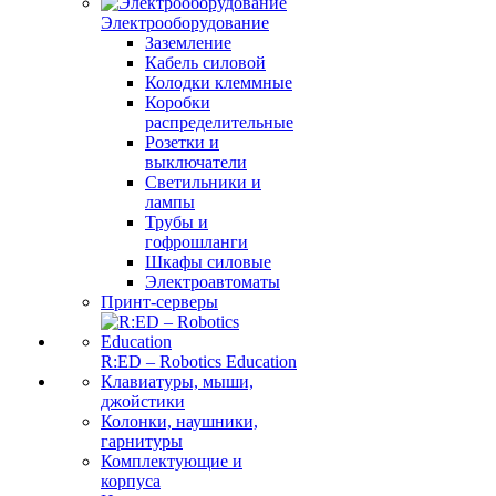
Электрооборудование
Заземление
Кабель силовой
Колодки клеммные
Коробки
распределительные
Розетки и
выключатели
Светильники и
лампы
Трубы и
гофрошланги
Шкафы силовые
Электроавтоматы
Принт-серверы
R:ED – Robotics Education
Клавиатуры, мыши,
джойстики
Колонки, наушники,
гарнитуры
Комплектующие и
корпуса