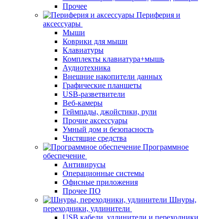
Прочее
Периферия и
аксессуары
Мыши
Коврики для мыши
Клавиатуры
Комплекты клавиатура+мышь
Аудиотехника
Внешние накопители данных
Графические планшеты
USB-разветвители
Веб-камеры
Геймпады, джойстики, рули
Прочие аксессуары
Умный дом и безопасность
Чистящие средства
Программное
обеспечение
Антивирусы
Операционные системы
Офисные приложения
Прочее ПО
Шнуры,
переходники, удлинители
USB кабели, удлинители и переходники