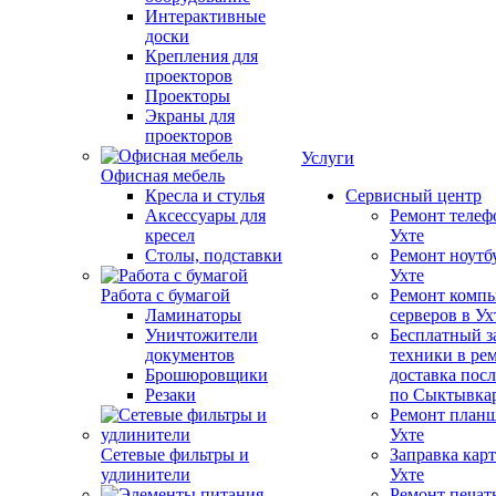
Интерактивные
доски
Крепления для
проекторов
Проекторы
Экраны для
проекторов
Услуги
Офисная мебель
Кресла и стулья
Сервисный центр
Аксессуары для
Ремонт телеф
кресел
Ухте
Столы, подставки
Ремонт ноутб
Ухте
Работа с бумагой
Ремонт компь
Ламинаторы
серверов в Ух
Уничтожители
Бесплатный з
документов
техники в ре
Брошюровщики
доставка пос
Резаки
по Сыктывка
Ремонт планш
Ухте
Сетевые фильтры и
Заправка кар
удлинители
Ухте
Ремонт печат