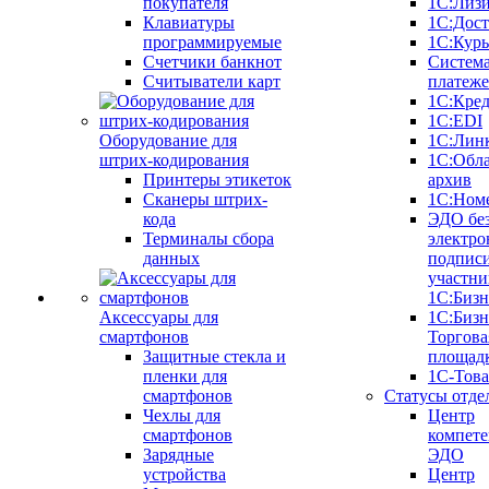
покупателя
1С:Лиз
Клавиатуры
1С:Дост
программируемые
1С:Курь
Счетчики банкнот
Систем
Считыватели карт
платеж
1С:Кре
1С:EDI
Оборудование для
1С:Лин
штрих-кодирования
1С:Обл
Принтеры этикеток
архив
Сканеры штрих-
1С:Ном
кода
ЭДО бе
Терминалы сбора
электро
данных
подписи
участни
1С:Бизн
Аксессуары для
1С:Бизн
смартфонов
Торгова
Защитные стекла и
площад
пленки для
1С-Тов
смартфонов
Статусы отде
Чехлы для
Центр
смартфонов
компете
Зарядные
ЭДО
устройства
Центр