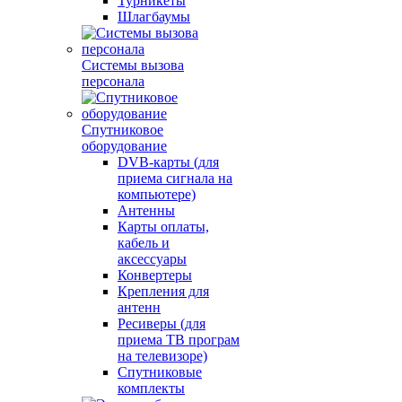
Турникеты
Шлагбаумы
Системы вызова
персонала
Спутниковое
оборудование
DVB-карты (для
приема сигнала на
компьютере)
Антенны
Карты оплаты,
кабель и
аксессуары
Конвертеры
Крепления для
антенн
Ресиверы (для
приема ТВ програм
на телевизоре)
Спутниковые
комплекты