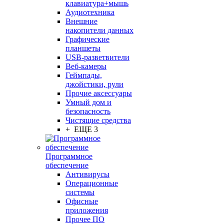
клавиатура+мышь
Аудиотехника
Внешние
накопители данных
Графические
планшеты
USB-разветвители
Веб-камеры
Геймпады,
джойстики, рули
Прочие аксессуары
Умный дом и
безопасность
Чистящие средства
+ ЕЩЕ 3
Программное
обеспечение
Антивирусы
Операционные
системы
Офисные
приложения
Прочее ПО