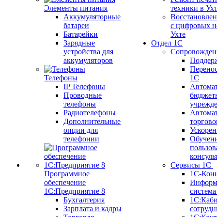
Элементы питания
техники в Ух
Аккумуляторные
Восстановлен
батареи
с цифровых н
Батарейки
Ухте
Зарядные
Отдел 1С
устройства для
Сопровожден
аккумуляторов
Поддер
Перенос
Телефоны
1С
IP Телефоны
Автома
Проводные
бюджет
телефоны
учрежд
Радиотелефоны
Автома
Дополнительные
торгово
опции для
Ускорен
телефонии
Обучен
пользов
консуль
Сервисы 1С
Программное
1С-Кон
обеспечение
Информ
1С:Предприятие 8
систем
Бухгалтерия
1С:Каб
Зарплата и кадры
сотрудн