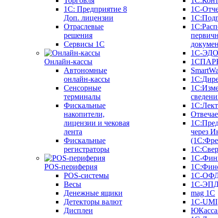
Торговля
1С:Конт
1C: Предприятие 8
1С-Отче
Доп. лицензии
1С:Под
Отраслевые
1С:Расп
решения
первич
Сервисы 1С
докуме
1С-ЭД
Онлайн-кассы
1СПАРК
Автономные
SmartW
онлайн-кассы
1С:Дир
Сенсорные
1С:Изм
терминалы
сведени
Фискальные
1С:Лек
накопители,
Отвечае
лицензии и чековая
1С:Пре
лента
через И
Фискальные
(1С:Фр
регистраторы
1С:Свер
1С-Фин
POS-периферия
1С:Фин
POS-системы
1С-ОФ
Весы
1С-ЭП
Денежные ящики
mag 1C
Детекторы валют
1C-UMI
Дисплеи
ЮКасса