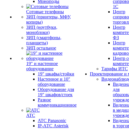
Моноподы
сопров
1С
Сотовые телефоны
Центр
ЗИП (принтеры, МФУ,
сопров
копиры)
торговл
ЗИП (ноутбуки,
Центр
моноблоки)
компете
ЗИП (смартфоны,
ФЗ
планшеты)
Центр
ЗИП остальное
компете
кадров
Центр с
19" и настенное
компет
оборудование
Тарифы ИТС
19" шкафы/стойки
Проектирование и 
Настенное и 10"
Видеонаблюд
оборудование
Видеон
Оборудование для
для
19" шкафов/стоек
образов
Разное
учрежд
коммуникационное
Видеон
в меди
ATC
учрежд
ATC Panasonic
Видеон
IP-АТС Asterisk
в торго