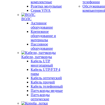
комплектные
телефонии
Розетки модульные
Обслуживани
Серия VIVA
компьютерно
ВОЛС
Активное
оборудование
Крепежное
оборудование и
материалы
Пассивное
оборудование
Кабели, патчкорды
Кабель UTP
многопарный
Кабель UTP/FTP 4
пары
Кабель оптический
Кабель прочий
Кабель телефонный
Патч-корды медные
Патч-корды
оптические