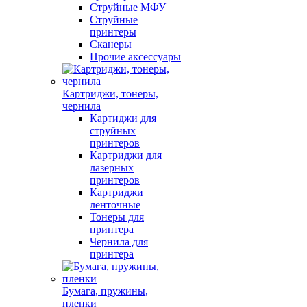
Струйные МФУ
Струйные
принтеры
Сканеры
Прочие аксессуары
Картриджи, тонеры,
чернила
Картиджи для
струйных
принтеров
Картриджи для
лазерных
принтеров
Картриджи
ленточные
Тонеры для
принтера
Чернила для
принтера
Бумага, пружины,
пленки