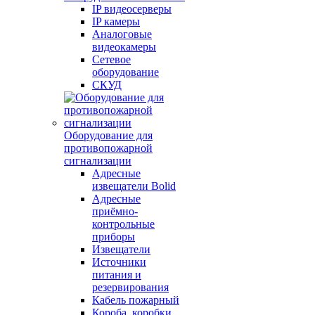
IP видеосерверы
IP камеры
Аналоговые
видеокамеры
Сетевое
оборудование
СКУД
Оборудование для
противопожарной
сигнализации
Адресные
извещатели Bolid
Адресные
приёмно-
контрольные
приборы
Извещатели
Источники
питания и
резервирования
Кабель пожарный
Короба, коробки