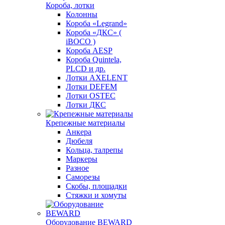
Короба, лотки
Колонны
Короба «Legrand»
Короба «ДКС» (
iBOCO )
Короба AESP
Короба Quintela,
PLCD и др.
Лотки AXELENT
Лотки DEFEM
Лотки OSTEC
Лотки ДКС
Крепежные материалы
Анкера
Дюбеля
Кольца, талрепы
Маркеры
Разное
Саморезы
Скобы, площадки
Стяжки и хомуты
Оборудование BEWARD