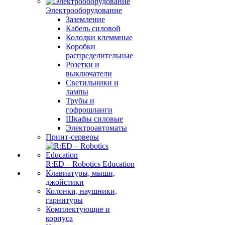
Электрооборудование
Заземление
Кабель силовой
Колодки клеммные
Коробки
распределительные
Розетки и
выключатели
Светильники и
лампы
Трубы и
гофрошланги
Шкафы силовые
Электроавтоматы
Принт-серверы
R:ED – Robotics Education
Клавиатуры, мыши,
джойстики
Колонки, наушники,
гарнитуры
Комплектующие и
корпуса