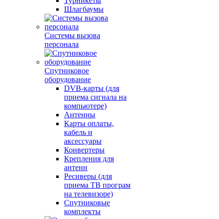
Турникеты
Шлагбаумы
Системы вызова
персонала
Спутниковое
оборудование
DVB-карты (для
приема сигнала на
компьютере)
Антенны
Карты оплаты,
кабель и
аксессуары
Конвертеры
Крепления для
антенн
Ресиверы (для
приема ТВ програм
на телевизоре)
Спутниковые
комплекты