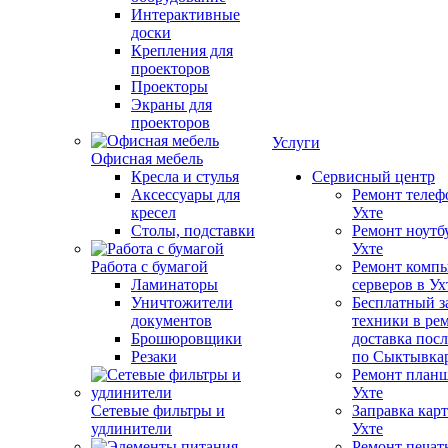
Интерактивные
доски
Крепления для
проекторов
Проекторы
Экраны для
проекторов
Услуги
Офисная мебель
Кресла и стулья
Сервисный центр
Аксессуары для
Ремонт телеф
кресел
Ухте
Столы, подставки
Ремонт ноутб
Ухте
Работа с бумагой
Ремонт компь
Ламинаторы
серверов в Ух
Уничтожители
Бесплатный з
документов
техники в ре
Брошюровщики
доставка пос
Резаки
по Сыктывка
Ремонт планш
Ухте
Сетевые фильтры и
Заправка кар
удлинители
Ухте
Ремонт печат