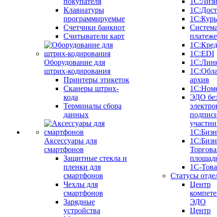
покупателя
1С:Лиз
Клавиатуры
1С:Дост
программируемые
1С:Курь
Счетчики банкнот
Систем
Считыватели карт
платеж
1С:Кре
1С:EDI
Оборудование для
1С:Лин
штрих-кодирования
1С:Обл
Принтеры этикеток
архив
Сканеры штрих-
1С:Ном
кода
ЭДО бе
Терминалы сбора
электро
данных
подписи
участни
1С:Бизн
Аксессуары для
1С:Бизн
смартфонов
Торгова
Защитные стекла и
площад
пленки для
1С-Тов
смартфонов
Статусы отде
Чехлы для
Центр
смартфонов
компете
Зарядные
ЭДО
устройства
Центр