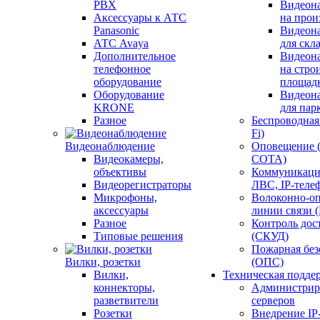
PBX
Видеон
Аксессуары к АТС
на прои
Panasonic
Видеон
АТС Avaya
для скл
Дополнительное
Видеон
телефонное
на стро
оборудование
площад
Оборудование
Видеон
KRONE
для пар
Разное
Беспроводная 
Fi)
Видеонаблюдение
Оповещение 
Видеокамеры,
СОТА)
объективы
Коммуникаци
Видеорегистраторы
ЛВС, IP-теле
Микрофоны,
Волоконно-оп
аксессуары
линии связи 
Разное
Контроль дос
Типовые решения
(СКУД)
Пожарная без
Вилки, розетки
(ОПС)
Вилки,
Техническая подде
коннекторы,
Администрир
разветвители
серверов
Розетки
Внедрение IP