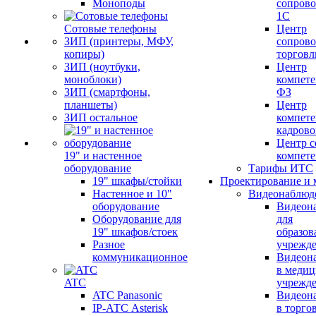
Моноподы
сопров
1С
Сотовые телефоны
Центр
ЗИП (принтеры, МФУ,
сопров
копиры)
торговл
ЗИП (ноутбуки,
Центр
моноблоки)
компете
ЗИП (смартфоны,
ФЗ
планшеты)
Центр
ЗИП остальное
компете
кадров
Центр с
19" и настенное
компет
оборудование
Тарифы ИТС
19" шкафы/стойки
Проектирование и 
Настенное и 10"
Видеонаблюд
оборудование
Видеон
Оборудование для
для
19" шкафов/стоек
образов
Разное
учрежд
коммуникационное
Видеон
в меди
ATC
учрежд
ATC Panasonic
Видеон
IP-АТС Asterisk
в торго