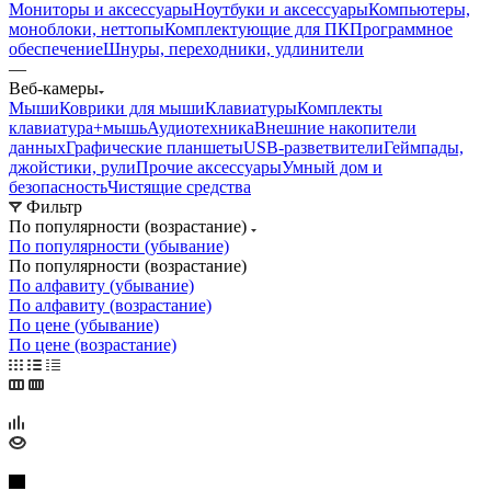
Мониторы и аксессуары
Ноутбуки и аксессуары
Компьютеры,
моноблоки, неттопы
Комплектующие для ПК
Программное
обеспечение
Шнуры, переходники, удлинители
—
Веб-камеры
Мыши
Коврики для мыши
Клавиатуры
Комплекты
клавиатура+мышь
Аудиотехника
Внешние накопители
данных
Графические планшеты
USB-разветвители
Геймпады,
джойстики, рули
Прочие аксессуары
Умный дом и
безопасность
Чистящие средства
Фильтр
По популярности (возрастание)
По популярности (убывание)
По популярности (возрастание)
По алфавиту (убывание)
По алфавиту (возрастание)
По цене (убывание)
По цене (возрастание)