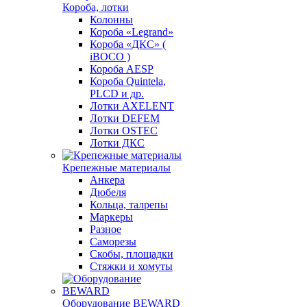
Короба, лотки
Колонны
Короба «Legrand»
Короба «ДКС» (
iBOCO )
Короба AESP
Короба Quintela,
PLCD и др.
Лотки AXELENT
Лотки DEFEM
Лотки OSTEC
Лотки ДКС
Крепежные материалы
Анкера
Дюбеля
Кольца, талрепы
Маркеры
Разное
Саморезы
Скобы, площадки
Стяжки и хомуты
Оборудование BEWARD