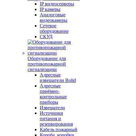
IP видеосерверы
IP камеры
Аналоговые
видеокамеры
Сетевое
оборудование
СКУД
Оборудование для
противопожарной
сигнализации
Адресные
извещатели Bolid
Адресные
приёмно-
контрольные
приборы
Извещатели
Источники
питания и
резервирования
Кабель пожарный
Короба, коробки