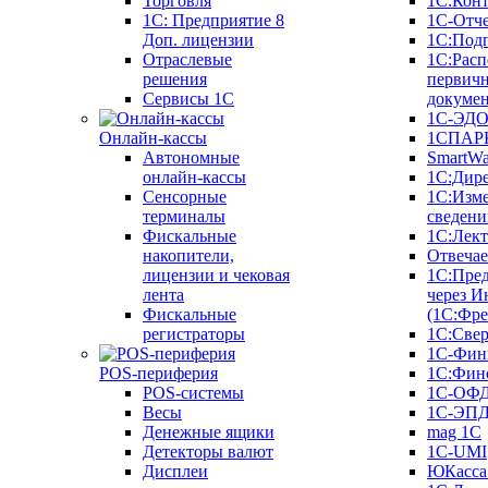
Торговля
1С:Конт
1C: Предприятие 8
1С-Отче
Доп. лицензии
1С:Под
Отраслевые
1С:Расп
решения
первич
Сервисы 1С
докуме
1С-ЭД
Онлайн-кассы
1СПАРК
Автономные
SmartW
онлайн-кассы
1С:Дир
Сенсорные
1С:Изм
терминалы
сведени
Фискальные
1С:Лек
накопители,
Отвечае
лицензии и чековая
1С:Пре
лента
через И
Фискальные
(1С:Фр
регистраторы
1С:Свер
1С-Фин
POS-периферия
1С:Фин
POS-системы
1С-ОФ
Весы
1С-ЭП
Денежные ящики
mag 1C
Детекторы валют
1C-UMI
Дисплеи
ЮКасса