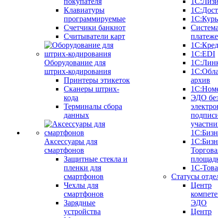
покупателя
1С:Лиз
Клавиатуры
1С:Дост
программируемые
1С:Курь
Счетчики банкнот
Систем
Считыватели карт
платеж
1С:Кре
1С:EDI
Оборудование для
1С:Лин
штрих-кодирования
1С:Обл
Принтеры этикеток
архив
Сканеры штрих-
1С:Ном
кода
ЭДО бе
Терминалы сбора
электро
данных
подписи
участни
1С:Бизн
Аксессуары для
1С:Бизн
смартфонов
Торгова
Защитные стекла и
площад
пленки для
1С-Тов
смартфонов
Статусы отде
Чехлы для
Центр
смартфонов
компете
Зарядные
ЭДО
устройства
Центр