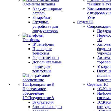
Элементы питания
техники в Ух
Аккумуляторные
Восстановлен
батареи
с цифровых н
Батарейки
Ухте
Зарядные
Отдел 1С
устройства для
Сопровожден
аккумуляторов
Поддер
Перенос
Телефоны
1С
IP Телефоны
Автома
Проводные
бюджет
телефоны
учрежд
Радиотелефоны
Автома
Дополнительные
торгово
опции для
Ускорен
телефонии
Обучен
пользов
консуль
Сервисы 1С
Программное
1С-Кон
обеспечение
Информ
1С:Предприятие 8
систем
Бухгалтерия
1С:Каб
Зарплата и кадры
сотрудн