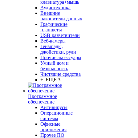
клавиатура+мышь
Аудиотехника
Внешние
накопители данных
Графические
планшеты
USB-разветвители
Веб-камеры
Геймпады,
джойстики, рули
Прочие аксессуары
Умный дом и
безопасность
Чистящие средства
+ ЕЩЕ 3
Программное
обеспечение
Антивирусы
Операционные
системы
Офисные
приложения
Прочее ПО