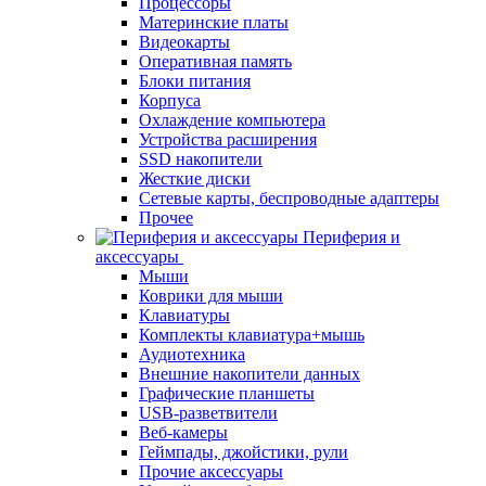
Процессоры
Материнские платы
Видеокарты
Оперативная память
Блоки питания
Корпуса
Охлаждение компьютера
Устройства расширения
SSD накопители
Жесткие диски
Сетевые карты, беспроводные адаптеры
Прочее
Периферия и
аксессуары
Мыши
Коврики для мыши
Клавиатуры
Комплекты клавиатура+мышь
Аудиотехника
Внешние накопители данных
Графические планшеты
USB-разветвители
Веб-камеры
Геймпады, джойстики, рули
Прочие аксессуары