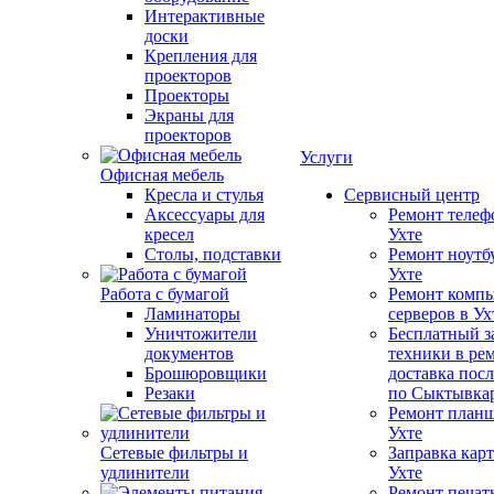
Интерактивные
доски
Крепления для
проекторов
Проекторы
Экраны для
проекторов
Услуги
Офисная мебель
Кресла и стулья
Сервисный центр
Аксессуары для
Ремонт телеф
кресел
Ухте
Столы, подставки
Ремонт ноутб
Ухте
Работа с бумагой
Ремонт компь
Ламинаторы
серверов в Ух
Уничтожители
Бесплатный з
документов
техники в ре
Брошюровщики
доставка пос
Резаки
по Сыктывка
Ремонт планш
Ухте
Сетевые фильтры и
Заправка кар
удлинители
Ухте
Ремонт печат