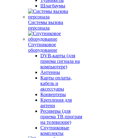
Турникеты
Шлагбаумы
Системы вызова
персонала
Спутниковое
оборудование
DVB-карты (для
приема сигнала на
компьютере)
Антенны
Карты оплаты,
кабель и
аксессуары
Конвертеры
Крепления для
антенн
Ресиверы (для
приема ТВ програм
на телевизоре)
Спутниковые
комплекты