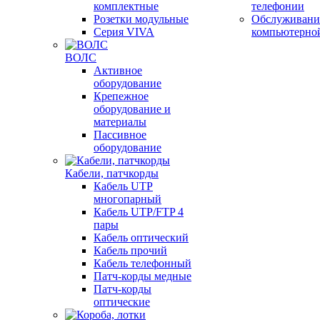
комплектные
телефонии
Розетки модульные
Обслуживани
Серия VIVA
компьютерно
ВОЛС
Активное
оборудование
Крепежное
оборудование и
материалы
Пассивное
оборудование
Кабели, патчкорды
Кабель UTP
многопарный
Кабель UTP/FTP 4
пары
Кабель оптический
Кабель прочий
Кабель телефонный
Патч-корды медные
Патч-корды
оптические