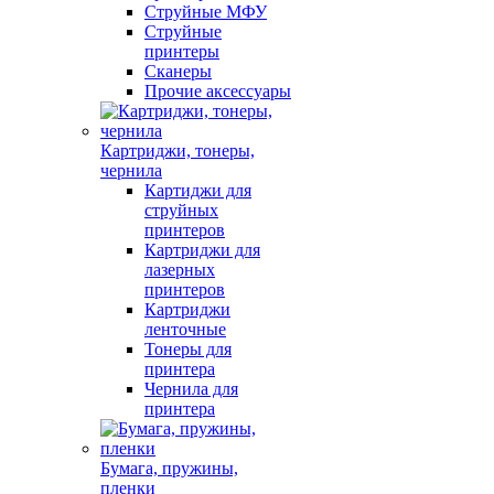
Струйные МФУ
Струйные
принтеры
Сканеры
Прочие аксессуары
Картриджи, тонеры,
чернила
Картиджи для
струйных
принтеров
Картриджи для
лазерных
принтеров
Картриджи
ленточные
Тонеры для
принтера
Чернила для
принтера
Бумага, пружины,
пленки