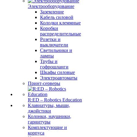
Электрооборудование
Заземление
Кабель силовой
Колодки клеммные
Коробки
распределительные
Розетки и
выключатели
Светильники и
лампы
Трубы и
гофрошланги
Шкафы силовые
Электроавтоматы
Принт-серверы
R:ED – Robotics Education
Клавиатуры, мыши,
джойстики
Колонки, наушники,
гарнитуры
Комплектующие и
корпуса