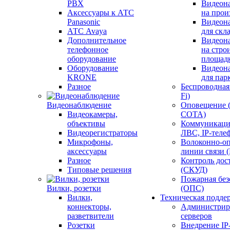
PBX
Видеон
Аксессуары к АТС
на прои
Panasonic
Видеон
АТС Avaya
для скл
Дополнительное
Видеон
телефонное
на стро
оборудование
площад
Оборудование
Видеон
KRONE
для пар
Разное
Беспроводная 
Fi)
Видеонаблюдение
Оповещение 
Видеокамеры,
СОТА)
объективы
Коммуникаци
Видеорегистраторы
ЛВС, IP-теле
Микрофоны,
Волоконно-оп
аксессуары
линии связи 
Разное
Контроль дос
Типовые решения
(СКУД)
Пожарная без
Вилки, розетки
(ОПС)
Вилки,
Техническая подде
коннекторы,
Администрир
разветвители
серверов
Розетки
Внедрение IP