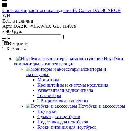
Система жидкостного охлаждения PCCooler DA240 ARGB
WH
Есть в наличии
Арт.: DA240-WHAWXX-GL / 114079
3 499
руб.
В корзину
Каталог
Ноутбуки,
компьютеры, комплектующие
Мониторы и
аксессуары
Мониторы
Кронштейны и системы крепления
Разветвители видеосигнала
Телевизоры
ТВ-приставки и антенны
Ноутбуки и аксессуары
Ноутбуки
Сумки для ноутбуков
Подставки для ноутбуков
Блоки питания для ноутбуков