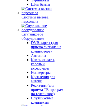
Турникеты
Шлагбаумы
Системы вызова
персонала
Спутниковое
оборудование
DVB-карты (для
приема сигнала на
компьютере)
Антенны
Карты оплаты,
кабель и
аксессуары
Конвертеры
Крепления для
антенн
Ресиверы (для
приема ТВ програм
на телевизоре)
Спутниковые
комплекты