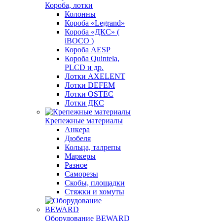
Короба, лотки
Колонны
Короба «Legrand»
Короба «ДКС» (
iBOCO )
Короба AESP
Короба Quintela,
PLCD и др.
Лотки AXELENT
Лотки DEFEM
Лотки OSTEC
Лотки ДКС
Крепежные материалы
Анкера
Дюбеля
Кольца, талрепы
Маркеры
Разное
Саморезы
Скобы, площадки
Стяжки и хомуты
Оборудование BEWARD