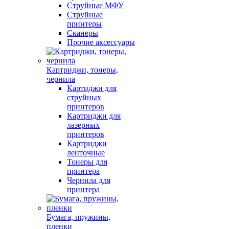
Струйные МФУ
Струйные
принтеры
Сканеры
Прочие аксессуары
Картриджи, тонеры,
чернила
Картиджи для
струйных
принтеров
Картриджи для
лазерных
принтеров
Картриджи
ленточные
Тонеры для
принтера
Чернила для
принтера
Бумага, пружины,
пленки