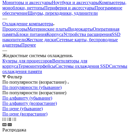
Мониторы и аксессуары
Ноутбуки и аксессуары
Компьютеры,
моноблоки, неттопы
Периферия и аксессуары
Программное
обеспечение
Шнуры, переходники, удлинители
—
Охлаждение компьютера
Процессоры
Материнские платы
Видеокарты
Оперативная
память
Блоки питания
Корпуса
Устройства расширения
SSD
накопители
Жесткие диски
Сетевые карты, беспроводные
адаптеры
Прочее
—
Жидкостные системы охлаждения
Кулеры для процессоров
Вентиляторы для
корпуса
Термоинтерфейсы
Системы охлаждения SSD
Системы
охлаждения памяти
Фильтр
По популярности (возрастание)
По популярности (убывание)
По популярности (возрастание)
По алфавиту (убывание)
По алфавиту (возрастание)
По цене (убывание)
По цене (возрастание)
Распродажа