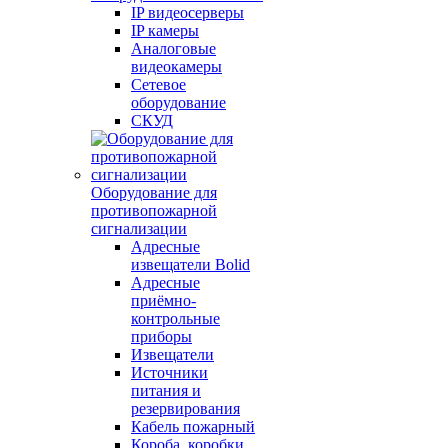
IP видеосерверы
IP камеры
Аналоговые
видеокамеры
Сетевое
оборудование
СКУД
Оборудование для
противопожарной
сигнализации
Адресные
извещатели Bolid
Адресные
приёмно-
контрольные
приборы
Извещатели
Источники
питания и
резервирования
Кабель пожарный
Короба, коробки