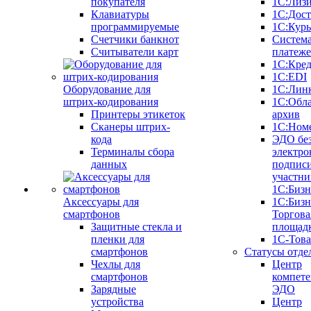
покупателя
1С:Лиз
Клавиатуры
1С:Дост
программируемые
1С:Курь
Счетчики банкнот
Систем
Считыватели карт
платеж
1С:Кре
1С:EDI
Оборудование для
1С:Лин
штрих-кодирования
1С:Обл
Принтеры этикеток
архив
Сканеры штрих-
1С:Ном
кода
ЭДО бе
Терминалы сбора
электро
данных
подписи
участни
1С:Бизн
Аксессуары для
1С:Бизн
смартфонов
Торгова
Защитные стекла и
площад
пленки для
1С-Тов
смартфонов
Статусы отде
Чехлы для
Центр
смартфонов
компете
Зарядные
ЭДО
устройства
Центр