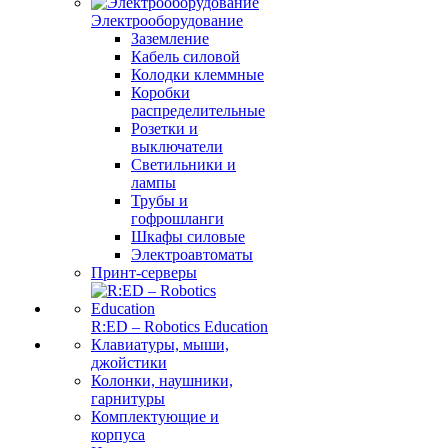
Электрооборудование
Заземление
Кабель силовой
Колодки клеммные
Коробки
распределительные
Розетки и
выключатели
Светильники и
лампы
Трубы и
гофрошланги
Шкафы силовые
Электроавтоматы
Принт-серверы
R:ED – Robotics Education
Клавиатуры, мыши,
джойстики
Колонки, наушники,
гарнитуры
Комплектующие и
корпуса