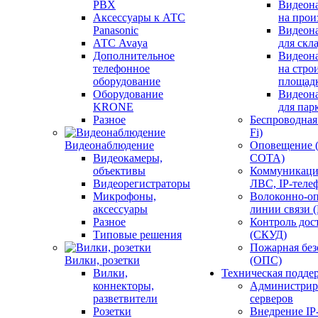
PBX
Видеон
Аксессуары к АТС
на прои
Panasonic
Видеон
АТС Avaya
для скл
Дополнительное
Видеон
телефонное
на стро
оборудование
площад
Оборудование
Видеон
KRONE
для пар
Разное
Беспроводная 
Fi)
Видеонаблюдение
Оповещение 
Видеокамеры,
СОТА)
объективы
Коммуникаци
Видеорегистраторы
ЛВС, IP-теле
Микрофоны,
Волоконно-оп
аксессуары
линии связи 
Разное
Контроль дос
Типовые решения
(СКУД)
Пожарная без
Вилки, розетки
(ОПС)
Вилки,
Техническая подде
коннекторы,
Администрир
разветвители
серверов
Розетки
Внедрение IP