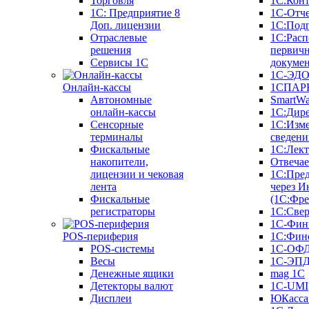
Торговля
1С:Конт
1C: Предприятие 8
1С-Отче
Доп. лицензии
1С:Под
Отраслевые
1С:Расп
решения
первич
Сервисы 1С
докуме
1С-ЭД
Онлайн-кассы
1СПАРК
Автономные
SmartW
онлайн-кассы
1С:Дир
Сенсорные
1С:Изм
терминалы
сведени
Фискальные
1С:Лек
накопители,
Отвечае
лицензии и чековая
1С:Пре
лента
через И
Фискальные
(1С:Фр
регистраторы
1С:Свер
1С-Фин
POS-периферия
1С:Фин
POS-системы
1С-ОФ
Весы
1С-ЭП
Денежные ящики
mag 1C
Детекторы валют
1C-UMI
Дисплеи
ЮКасса