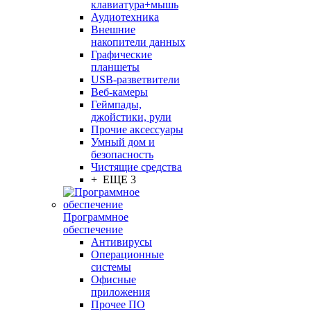
клавиатура+мышь
Аудиотехника
Внешние
накопители данных
Графические
планшеты
USB-разветвители
Веб-камеры
Геймпады,
джойстики, рули
Прочие аксессуары
Умный дом и
безопасность
Чистящие средства
+ ЕЩЕ 3
Программное
обеспечение
Антивирусы
Операционные
системы
Офисные
приложения
Прочее ПО