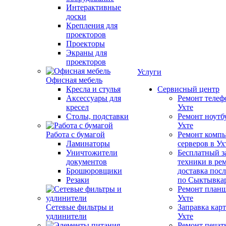
Интерактивные
доски
Крепления для
проекторов
Проекторы
Экраны для
проекторов
Услуги
Офисная мебель
Кресла и стулья
Сервисный центр
Аксессуары для
Ремонт телеф
кресел
Ухте
Столы, подставки
Ремонт ноутб
Ухте
Работа с бумагой
Ремонт компь
Ламинаторы
серверов в Ух
Уничтожители
Бесплатный з
документов
техники в ре
Брошюровщики
доставка пос
Резаки
по Сыктывка
Ремонт планш
Ухте
Сетевые фильтры и
Заправка кар
удлинители
Ухте
Ремонт печат