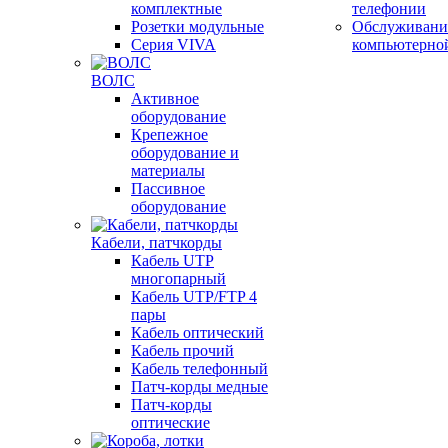
комплектные
телефонии
Розетки модульные
Обслуживани
Серия VIVA
компьютерно
ВОЛС
Активное
оборудование
Крепежное
оборудование и
материалы
Пассивное
оборудование
Кабели, патчкорды
Кабель UTP
многопарный
Кабель UTP/FTP 4
пары
Кабель оптический
Кабель прочий
Кабель телефонный
Патч-корды медные
Патч-корды
оптические