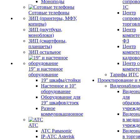
Моноподы
сопров
1С
Сотовые телефоны
Центр
ЗИП (принтеры, МФУ,
сопров
копиры)
торговл
ЗИП (ноутбуки,
Центр
моноблоки)
компете
ЗИП (смартфоны,
ФЗ
планшеты)
Центр
ЗИП остальное
компете
кадров
Центр с
19" и настенное
компет
оборудование
Тарифы ИТС
19" шкафы/стойки
Проектирование и 
Настенное и 10"
Видеонаблюд
оборудование
Видеон
Оборудование для
для
19" шкафов/стоек
образов
Разное
учрежд
коммуникационное
Видеон
в меди
ATC
учрежд
ATC Panasonic
Видеон
IP-АТС Asterisk
в торго