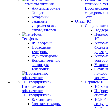
Элементы питания
техники в Ух
Аккумуляторные
Восстановлен
батареи
с цифровых н
Батарейки
Ухте
Зарядные
Отдел 1С
устройства для
Сопровожден
аккумуляторов
Поддер
Перенос
Телефоны
1С
IP Телефоны
Автома
Проводные
бюджет
телефоны
учрежд
Радиотелефоны
Автома
Дополнительные
торгово
опции для
Ускорен
телефонии
Обучен
пользов
консуль
Сервисы 1С
Программное
1С-Кон
обеспечение
Информ
1С:Предприятие 8
систем
Бухгалтерия
1С:Каб
Зарплата и кадры
сотрудн