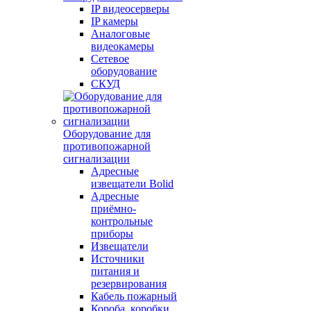
IP видеосерверы
IP камеры
Аналоговые
видеокамеры
Сетевое
оборудование
СКУД
Оборудование для
противопожарной
сигнализации
Адресные
извещатели Bolid
Адресные
приёмно-
контрольные
приборы
Извещатели
Источники
питания и
резервирования
Кабель пожарный
Короба, коробки