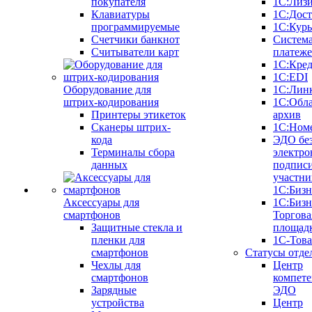
покупателя
1С:Лиз
Клавиатуры
1С:Дост
программируемые
1С:Курь
Счетчики банкнот
Систем
Считыватели карт
платеж
1С:Кре
1С:EDI
Оборудование для
1С:Лин
штрих-кодирования
1С:Обл
Принтеры этикеток
архив
Сканеры штрих-
1С:Ном
кода
ЭДО бе
Терминалы сбора
электро
данных
подписи
участни
1С:Бизн
Аксессуары для
1С:Бизн
смартфонов
Торгова
Защитные стекла и
площад
пленки для
1С-Тов
смартфонов
Статусы отде
Чехлы для
Центр
смартфонов
компете
Зарядные
ЭДО
устройства
Центр