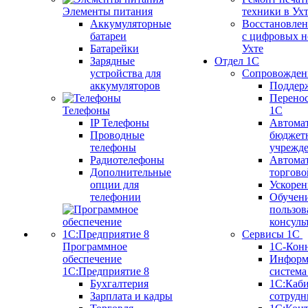
Элементы питания
техники в Ух
Аккумуляторные
Восстановлен
батареи
с цифровых н
Батарейки
Ухте
Зарядные
Отдел 1С
устройства для
Сопровожден
аккумуляторов
Поддер
Перенос
Телефоны
1С
IP Телефоны
Автома
Проводные
бюджет
телефоны
учрежд
Радиотелефоны
Автома
Дополнительные
торгово
опции для
Ускорен
телефонии
Обучен
пользов
консуль
Сервисы 1С
Программное
1С-Кон
обеспечение
Информ
1С:Предприятие 8
систем
Бухгалтерия
1С:Каб
Зарплата и кадры
сотрудн