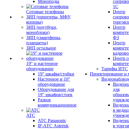
Моноподы
сопров
1С
Сотовые телефоны
Центр
ЗИП (принтеры, МФУ,
сопров
копиры)
торговл
ЗИП (ноутбуки,
Центр
моноблоки)
компете
ЗИП (смартфоны,
ФЗ
планшеты)
Центр
ЗИП остальное
компете
кадров
Центр с
19" и настенное
компет
оборудование
Тарифы ИТС
19" шкафы/стойки
Проектирование и 
Настенное и 10"
Видеонаблюд
оборудование
Видеон
Оборудование для
для
19" шкафов/стоек
образов
Разное
учрежд
коммуникационное
Видеон
в меди
ATC
учрежд
ATC Panasonic
Видеон
IP-АТС Asterisk
в торго