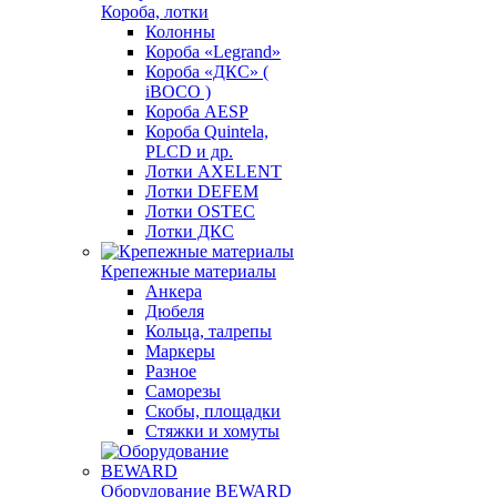
Короба, лотки
Колонны
Короба «Legrand»
Короба «ДКС» (
iBOCO )
Короба AESP
Короба Quintela,
PLCD и др.
Лотки AXELENT
Лотки DEFEM
Лотки OSTEC
Лотки ДКС
Крепежные материалы
Анкера
Дюбеля
Кольца, талрепы
Маркеры
Разное
Саморезы
Скобы, площадки
Стяжки и хомуты
Оборудование BEWARD