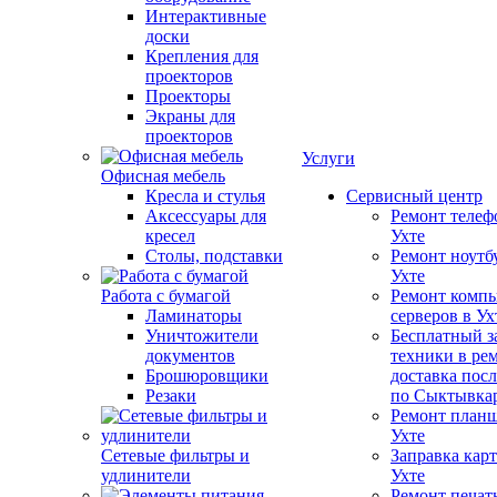
Интерактивные
доски
Крепления для
проекторов
Проекторы
Экраны для
проекторов
Услуги
Офисная мебель
Кресла и стулья
Сервисный центр
Аксессуары для
Ремонт телеф
кресел
Ухте
Столы, подставки
Ремонт ноутб
Ухте
Работа с бумагой
Ремонт компь
Ламинаторы
серверов в Ух
Уничтожители
Бесплатный з
документов
техники в ре
Брошюровщики
доставка пос
Резаки
по Сыктывка
Ремонт планш
Ухте
Сетевые фильтры и
Заправка кар
удлинители
Ухте
Ремонт печат