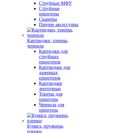
Струйные МФУ
Струйные
принтеры
Сканеры
Прочие аксессуары
Картриджи, тонеры,
чернила
Картиджи для
струйных
принтеров
Картриджи для
лазерных
принтеров
Картриджи
ленточные
Тонеры для
принтера
Чернила для
принтера
Бумага, пружины,
пленки