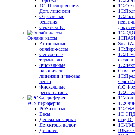
Торговля
1С:Конт
1C: Предприятие 8
1С-Отче
Доп. лицензии
1С:Под
Отраслевые
1С:Расп
решения
первич
Сервисы 1С
докуме
1С-ЭД
Онлайн-кассы
1СПАРК
Автономные
SmartW
онлайн-кассы
1С:Дир
Сенсорные
1С:Изм
терминалы
сведени
Фискальные
1С:Лек
накопители,
Отвечае
лицензии и чековая
1С:Пре
лента
через И
Фискальные
(1С:Фр
регистраторы
1С:Свер
1С-Фин
POS-периферия
1С:Фин
POS-системы
1С-ОФ
Весы
1С-ЭП
Денежные ящики
mag 1C
Детекторы валют
1C-UMI
Дисплеи
ЮКасса