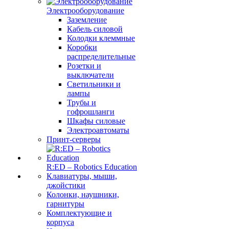
Электрооборудование
Заземление
Кабель силовой
Колодки клеммные
Коробки
распределительные
Розетки и
выключатели
Светильники и
лампы
Трубы и
гофрошланги
Шкафы силовые
Электроавтоматы
Принт-серверы
R:ED – Robotics Education
Клавиатуры, мыши,
джойстики
Колонки, наушники,
гарнитуры
Комплектующие и
корпуса