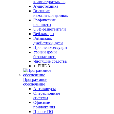
клавиатура+мышь
Аудиотехника
Внешние
накопители данных
Графические
планшеты
USB-разветвители
Веб-камеры
Геймпады,
джойстики, рули
Прочие аксессуары
Умный дом и
безопасность
Чистящие средства
+ ЕЩЕ 3
Программное
обеспечение
Антивирусы
Операционные
системы
Офисные
приложения
Прочее ПО