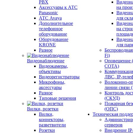
PBX
Видеон
Аксессуары к АТС
на прои
Panasonic
Видеон
АТС Avaya
для скл
Дополнительное
Видеон
телефонное
на стро
оборудование
площад
Оборудование
Видеон
KRONE
для пар
Разное
Беспроводная 
Fi)
Видеонаблюдение
Оповещение 
Видеокамеры,
СОТА)
объективы
Коммуникаци
Видеорегистраторы
ЛВС, IP-теле
Микрофоны,
Волоконно-оп
аксессуары
линии связи 
Разное
Контроль дос
Типовые решения
(СКУД)
Пожарная без
Вилки, розетки
(ОПС)
Вилки,
Техническая подде
коннекторы,
Администрир
разветвители
серверов
Розетки
Внедрение IP