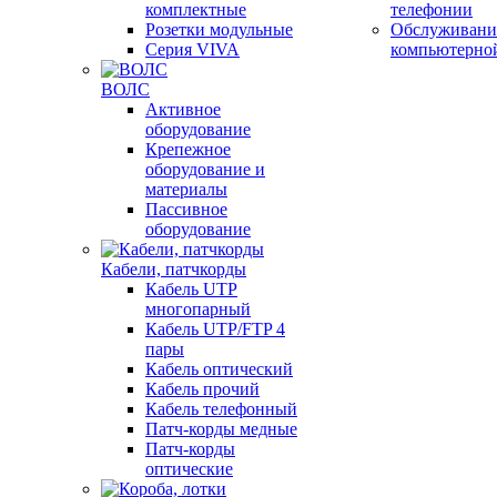
комплектные
телефонии
Розетки модульные
Обслуживани
Серия VIVA
компьютерно
ВОЛС
Активное
оборудование
Крепежное
оборудование и
материалы
Пассивное
оборудование
Кабели, патчкорды
Кабель UTP
многопарный
Кабель UTP/FTP 4
пары
Кабель оптический
Кабель прочий
Кабель телефонный
Патч-корды медные
Патч-корды
оптические