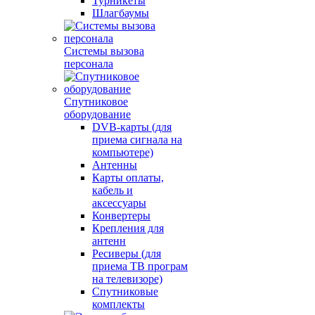
Турникеты
Шлагбаумы
Системы вызова
персонала
Спутниковое
оборудование
DVB-карты (для
приема сигнала на
компьютере)
Антенны
Карты оплаты,
кабель и
аксессуары
Конвертеры
Крепления для
антенн
Ресиверы (для
приема ТВ програм
на телевизоре)
Спутниковые
комплекты