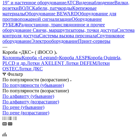
19" и настенное оборудование
ATC
Видеонаблюдение
Вилки,
розетки
ВОЛС
Кабели, патчкорды
Крепежные
материалы
Оборудование BEWARD
Оборудование для
противопожарной сигнализации
Оборудование
РУБЕЖ
Радиостанции, трансляционное и прочее
оборудование
Свичи, маршрутизаторы, точки доступа
Система
контроля доступа
Системы вызова персонала
Спутниковое
оборудование
Электрооборудование
Принт-серверы
—
Короба «ДКС» ( iBOCO )
Колонны
Короба «Legrand»
Короба AESP
Короба Quintela,
PLCD и др.
Лотки AXELENT
Лотки DEFEM
Лотки
OSTEC
Лотки ДКС
Фильтр
По популярности (возрастание)
По популярности (убывание)
По популярности (возрастание)
По алфавиту (убывание)
По алфавиту (возрастание)
По цене (убывание)
По цене (возрастание)