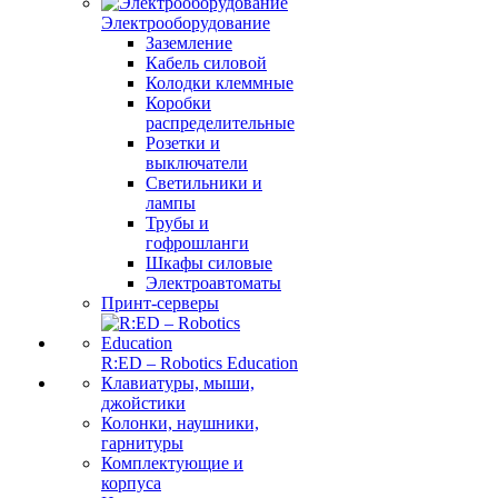
Электрооборудование
Заземление
Кабель силовой
Колодки клеммные
Коробки
распределительные
Розетки и
выключатели
Светильники и
лампы
Трубы и
гофрошланги
Шкафы силовые
Электроавтоматы
Принт-серверы
R:ED – Robotics Education
Клавиатуры, мыши,
джойстики
Колонки, наушники,
гарнитуры
Комплектующие и
корпуса