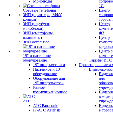
Моноподы
сопров
1С
Сотовые телефоны
Центр
ЗИП (принтеры, МФУ,
сопров
копиры)
торговл
ЗИП (ноутбуки,
Центр
моноблоки)
компете
ЗИП (смартфоны,
ФЗ
планшеты)
Центр
ЗИП остальное
компете
кадров
Центр с
19" и настенное
компет
оборудование
Тарифы ИТС
19" шкафы/стойки
Проектирование и 
Настенное и 10"
Видеонаблюд
оборудование
Видеон
Оборудование для
для
19" шкафов/стоек
образов
Разное
учрежд
коммуникационное
Видеон
в меди
ATC
учрежд
ATC Panasonic
Видеон
IP-АТС Asterisk
в торго