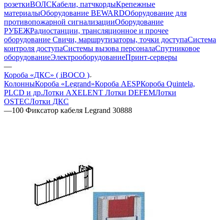
розетки
ВОЛС
Кабели, патчкорды
Крепежные
материалы
Оборудование BEWARD
Оборудование для
противопожарной сигнализации
Оборудование
РУБЕЖ
Радиостанции, трансляционное и прочее
оборудование
Свичи, маршрутизаторы, точки доступа
Система
контроля доступа
Системы вызова персонала
Спутниковое
оборудование
Электрооборудование
Принт-серверы
—
Короба «ДКС» ( iBOCO )
Колонны
Короба «Legrand»
Короба AESP
Короба Quintela,
PLCD и др.
Лотки AXELENT
Лотки DEFEM
Лотки
OSTEC
Лотки ДКС
—
100 Фиксатор кабеля Legrand 30888