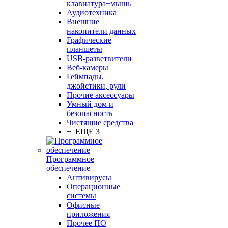
клавиатура+мышь
Аудиотехника
Внешние
накопители данных
Графические
планшеты
USB-разветвители
Веб-камеры
Геймпады,
джойстики, рули
Прочие аксессуары
Умный дом и
безопасность
Чистящие средства
+ ЕЩЕ 3
Программное
обеспечение
Антивирусы
Операционные
системы
Офисные
приложения
Прочее ПО