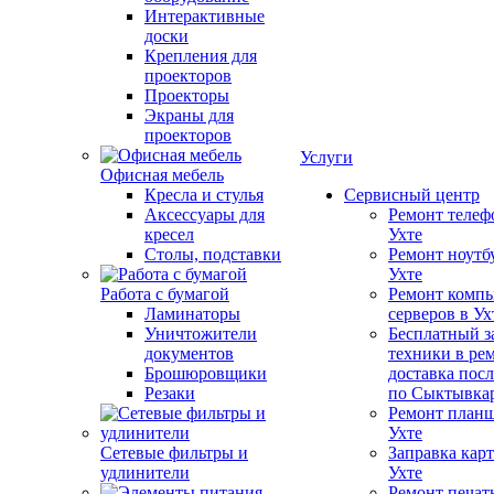
Интерактивные
доски
Крепления для
проекторов
Проекторы
Экраны для
проекторов
Услуги
Офисная мебель
Кресла и стулья
Сервисный центр
Аксессуары для
Ремонт телеф
кресел
Ухте
Столы, подставки
Ремонт ноутб
Ухте
Работа с бумагой
Ремонт компь
Ламинаторы
серверов в Ух
Уничтожители
Бесплатный з
документов
техники в ре
Брошюровщики
доставка пос
Резаки
по Сыктывка
Ремонт планш
Ухте
Сетевые фильтры и
Заправка кар
удлинители
Ухте
Ремонт печат