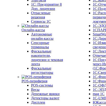
Торговля
1С:Конт
1C: Предприятие 8
1С-Отче
Доп. лицензии
1С:Под
Отраслевые
1С:Расп
решения
первич
Сервисы 1С
докуме
1С-ЭД
Онлайн-кассы
1СПАРК
Автономные
SmartW
онлайн-кассы
1С:Дир
Сенсорные
1С:Изм
терминалы
сведени
Фискальные
1С:Лек
накопители,
Отвечае
лицензии и чековая
1С:Пре
лента
через И
Фискальные
(1С:Фр
регистраторы
1С:Свер
1С-Фин
POS-периферия
1С:Фин
POS-системы
1С-ОФ
Весы
1С-ЭП
Денежные ящики
mag 1C
Детекторы валют
1C-UMI
Дисплеи
ЮКасса