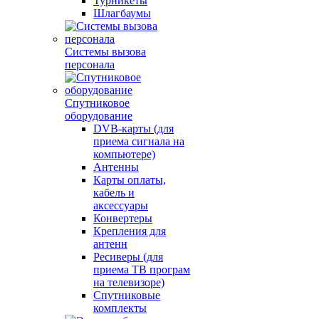
Турникеты
Шлагбаумы
Системы вызова
персонала
Спутниковое
оборудование
DVB-карты (для
приема сигнала на
компьютере)
Антенны
Карты оплаты,
кабель и
аксессуары
Конвертеры
Крепления для
антенн
Ресиверы (для
приема ТВ програм
на телевизоре)
Спутниковые
комплекты