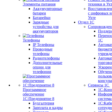
Элементы питания
техники в Ух
Аккумуляторные
Восстановлен
батареи
с цифровых н
Батарейки
Ухте
Зарядные
Отдел 1С
устройства для
Сопровожден
аккумуляторов
Поддер
Перенос
Телефоны
1С
IP Телефоны
Автома
Проводные
бюджет
телефоны
учрежд
Радиотелефоны
Автома
Дополнительные
торгово
опции для
Ускорен
телефонии
Обучен
пользов
консуль
Сервисы 1С
Программное
1С-Кон
обеспечение
Информ
1С:Предприятие 8
систем
Бухгалтерия
1С:Каб
Зарплата и кадры
сотрудн