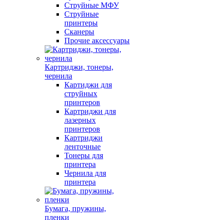
Струйные МФУ
Струйные
принтеры
Сканеры
Прочие аксессуары
Картриджи, тонеры,
чернила
Картиджи для
струйных
принтеров
Картриджи для
лазерных
принтеров
Картриджи
ленточные
Тонеры для
принтера
Чернила для
принтера
Бумага, пружины,
пленки