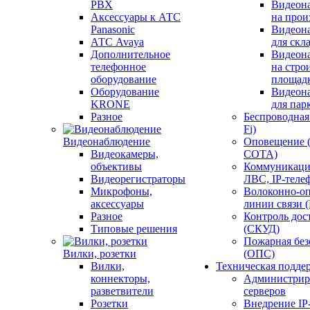
PBX
Видеон
Аксессуары к АТС
на прои
Panasonic
Видеон
АТС Avaya
для скл
Дополнительное
Видеон
телефонное
на стро
оборудование
площад
Оборудование
Видеон
KRONE
для пар
Разное
Беспроводная 
Fi)
Видеонаблюдение
Оповещение 
Видеокамеры,
СОТА)
объективы
Коммуникаци
Видеорегистраторы
ЛВС, IP-теле
Микрофоны,
Волоконно-оп
аксессуары
линии связи 
Разное
Контроль дос
Типовые решения
(СКУД)
Пожарная без
Вилки, розетки
(ОПС)
Вилки,
Техническая подде
коннекторы,
Администрир
разветвители
серверов
Розетки
Внедрение IP