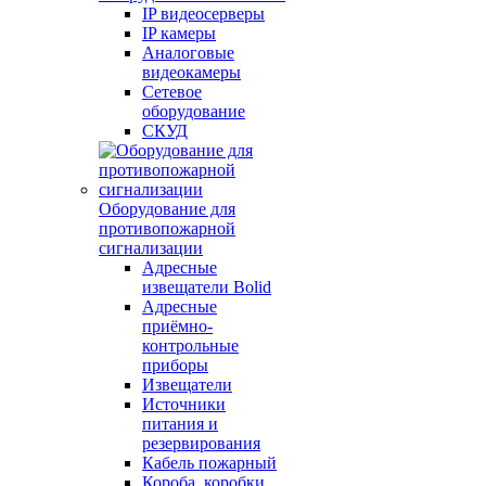
IP видеосерверы
IP камеры
Аналоговые
видеокамеры
Сетевое
оборудование
СКУД
Оборудование для
противопожарной
сигнализации
Адресные
извещатели Bolid
Адресные
приёмно-
контрольные
приборы
Извещатели
Источники
питания и
резервирования
Кабель пожарный
Короба, коробки