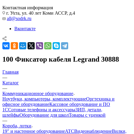
Контактная информация
г. Ухта, ул. 40 лет Коми АССР, д.4
all@sodrk.ru
Вконтакте
100 Фиксатор кабеля Legrand 30888
Главная
—
Каталог
—
Коммуникационное оборудование
Ноутбуки, компьютеры, комплектующие
Оргтехника и
офисное оборудование
Кассовое оборудование и ПО
1С
Сотовые телефоны и аксессуары
ЗИП, детали,
шлейфы
Оборудование для школ
Товары с уценкой
—
Короба, лотки
19" и настенное оборудование
ATC
Видеонаблюдение
Вилки,