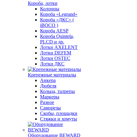
Короба, лотки
Колонны
Короба «Legrand»
Короба «ДКС» (
iBOCO )
Короба AESP
Короба Quintela,
PLCD и др.
Лотки AXELENT
Лотки DEFEM
Лотки OSTEC
Лотки ДКС
Крепежные материалы
Анкера
Дюбеля
Кольца, талрепы
Маркеры
Разное
Саморезы
Скобы, площадки
Стяжки и хомуты
Оборудование BEWARD