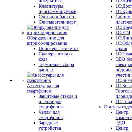
покупателя
1С:Лиз
Клавиатуры
1С:Дост
программируемые
1С:Курь
Счетчики банкнот
Систем
Считыватели карт
платеж
1С:Кре
1С:EDI
Оборудование для
1С:Лин
штрих-кодирования
1С:Обл
Принтеры этикеток
архив
Сканеры штрих-
1С:Ном
кода
ЭДО бе
Терминалы сбора
электро
данных
подписи
участни
1С:Бизн
Аксессуары для
1С:Бизн
смартфонов
Торгова
Защитные стекла и
площад
пленки для
1С-Тов
смартфонов
Статусы отде
Чехлы для
Центр
смартфонов
компете
Зарядные
ЭДО
устройства
Центр