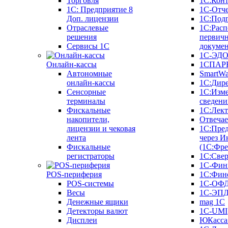
Торговля
1С:Конт
1C: Предприятие 8
1С-Отче
Доп. лицензии
1С:Под
Отраслевые
1С:Расп
решения
первич
Сервисы 1С
докуме
1С-ЭД
Онлайн-кассы
1СПАРК
Автономные
SmartW
онлайн-кассы
1С:Дир
Сенсорные
1С:Изм
терминалы
сведени
Фискальные
1С:Лек
накопители,
Отвечае
лицензии и чековая
1С:Пре
лента
через И
Фискальные
(1С:Фр
регистраторы
1С:Свер
1С-Фин
POS-периферия
1С:Фин
POS-системы
1С-ОФ
Весы
1С-ЭП
Денежные ящики
mag 1C
Детекторы валют
1C-UMI
Дисплеи
ЮКасса