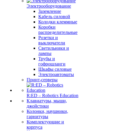
Электрооборудование
Заземление
Кабель силовой
Колодки клеммные
Коробки
распределительные
Розетки и
выключатели
Светильники и
лампы
Трубы и
гофрошланги
Шкафы силовые
Электроавтоматы
Принт-серверы
R:ED – Robotics Education
Клавиатуры, мыши,
джойстики
Колонки, наушники,
гарнитуры
Комплектующие и
корпуса