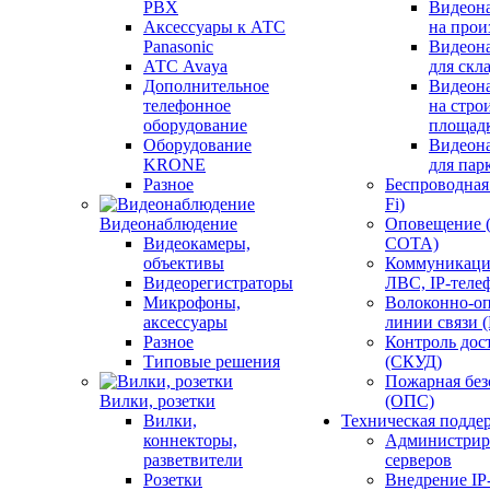
PBX
Видеон
Аксессуары к АТС
на прои
Panasonic
Видеон
АТС Avaya
для скл
Дополнительное
Видеон
телефонное
на стро
оборудование
площад
Оборудование
Видеон
KRONE
для пар
Разное
Беспроводная 
Fi)
Видеонаблюдение
Оповещение 
Видеокамеры,
СОТА)
объективы
Коммуникаци
Видеорегистраторы
ЛВС, IP-теле
Микрофоны,
Волоконно-оп
аксессуары
линии связи 
Разное
Контроль дос
Типовые решения
(СКУД)
Пожарная без
Вилки, розетки
(ОПС)
Вилки,
Техническая подде
коннекторы,
Администрир
разветвители
серверов
Розетки
Внедрение IP