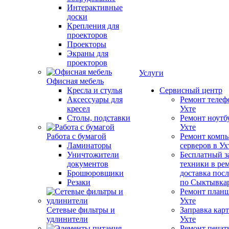
Интерактивные
доски
Крепления для
проекторов
Проекторы
Экраны для
проекторов
Услуги
Офисная мебель
Кресла и стулья
Сервисный центр
Аксессуары для
Ремонт телеф
кресел
Ухте
Столы, подставки
Ремонт ноутб
Ухте
Работа с бумагой
Ремонт компь
Ламинаторы
серверов в Ух
Уничтожители
Бесплатный з
документов
техники в ре
Брошюровщики
доставка пос
Резаки
по Сыктывка
Ремонт планш
Ухте
Сетевые фильтры и
Заправка кар
удлинители
Ухте
Ремонт печат