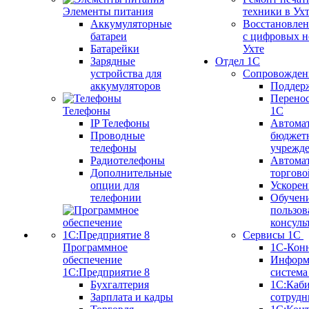
Элементы питания
техники в Ух
Аккумуляторные
Восстановлен
батареи
с цифровых н
Батарейки
Ухте
Зарядные
Отдел 1С
устройства для
Сопровожден
аккумуляторов
Поддер
Перенос
Телефоны
1С
IP Телефоны
Автома
Проводные
бюджет
телефоны
учрежд
Радиотелефоны
Автома
Дополнительные
торгово
опции для
Ускорен
телефонии
Обучен
пользов
консуль
Сервисы 1С
Программное
1С-Кон
обеспечение
Информ
1С:Предприятие 8
систем
Бухгалтерия
1С:Каб
Зарплата и кадры
сотрудн