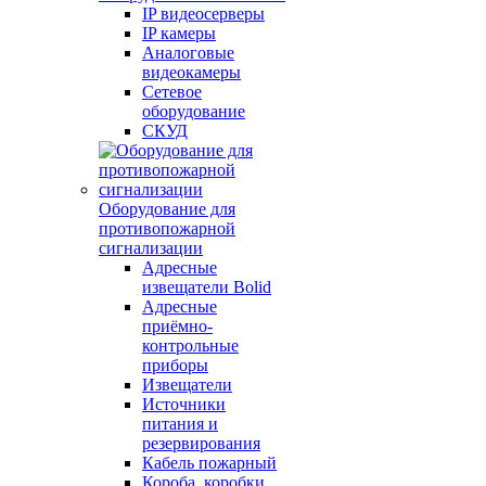
IP видеосерверы
IP камеры
Аналоговые
видеокамеры
Сетевое
оборудование
СКУД
Оборудование для
противопожарной
сигнализации
Адресные
извещатели Bolid
Адресные
приёмно-
контрольные
приборы
Извещатели
Источники
питания и
резервирования
Кабель пожарный
Короба, коробки