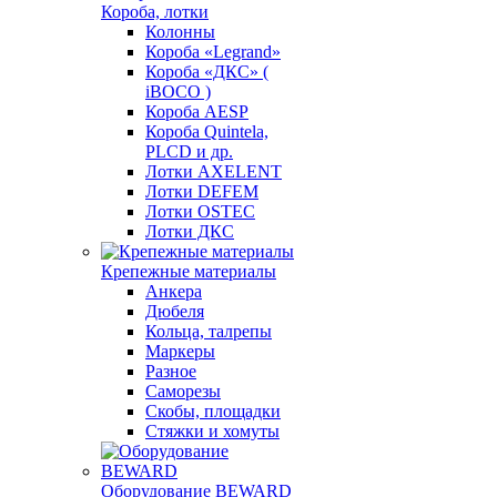
Короба, лотки
Колонны
Короба «Legrand»
Короба «ДКС» (
iBOCO )
Короба AESP
Короба Quintela,
PLCD и др.
Лотки AXELENT
Лотки DEFEM
Лотки OSTEC
Лотки ДКС
Крепежные материалы
Анкера
Дюбеля
Кольца, талрепы
Маркеры
Разное
Саморезы
Скобы, площадки
Стяжки и хомуты
Оборудование BEWARD