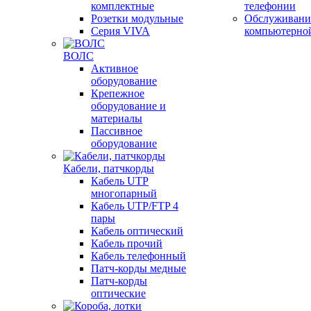
комплектные
телефонии
Розетки модульные
Обслуживани
Серия VIVA
компьютерно
ВОЛС
Активное
оборудование
Крепежное
оборудование и
материалы
Пассивное
оборудование
Кабели, патчкорды
Кабель UTP
многопарный
Кабель UTP/FTP 4
пары
Кабель оптический
Кабель прочий
Кабель телефонный
Патч-корды медные
Патч-корды
оптические