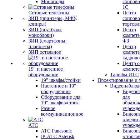
Моноподы
сопров
1С
Сотовые телефоны
Центр
ЗИП (принтеры, МФУ,
сопров
копиры)
торговл
ЗИП (ноутбуки,
Центр
моноблоки)
компете
ЗИП (смартфоны,
ФЗ
планшеты)
Центр
ЗИП остальное
компете
кадров
Центр с
19" и настенное
компет
оборудование
Тарифы ИТС
19" шкафы/стойки
Проектирование и 
Настенное и 10"
Видеонаблюд
оборудование
Видеон
Оборудование для
для
19" шкафов/стоек
образов
Разное
учрежд
коммуникационное
Видеон
в меди
ATC
учрежд
ATC Panasonic
Видеон
IP-АТС Asterisk
в торго