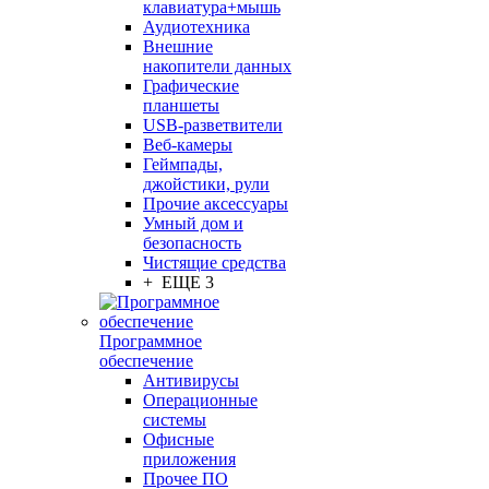
клавиатура+мышь
Аудиотехника
Внешние
накопители данных
Графические
планшеты
USB-разветвители
Веб-камеры
Геймпады,
джойстики, рули
Прочие аксессуары
Умный дом и
безопасность
Чистящие средства
+ ЕЩЕ 3
Программное
обеспечение
Антивирусы
Операционные
системы
Офисные
приложения
Прочее ПО