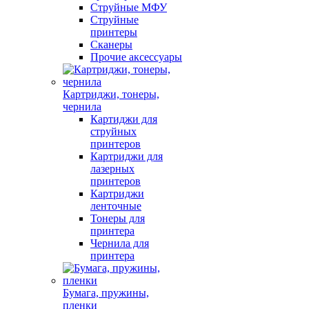
Струйные МФУ
Струйные
принтеры
Сканеры
Прочие аксессуары
Картриджи, тонеры,
чернила
Картиджи для
струйных
принтеров
Картриджи для
лазерных
принтеров
Картриджи
ленточные
Тонеры для
принтера
Чернила для
принтера
Бумага, пружины,
пленки