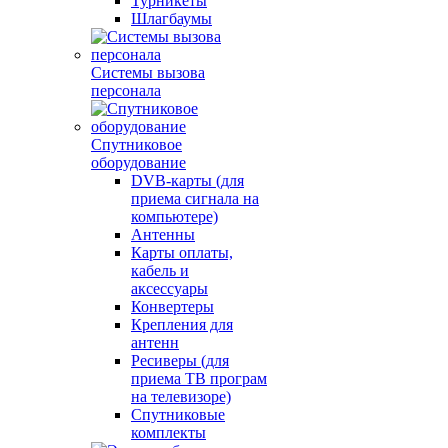
Турникеты
Шлагбаумы
Системы вызова
персонала
Спутниковое
оборудование
DVB-карты (для
приема сигнала на
компьютере)
Антенны
Карты оплаты,
кабель и
аксессуары
Конвертеры
Крепления для
антенн
Ресиверы (для
приема ТВ програм
на телевизоре)
Спутниковые
комплекты