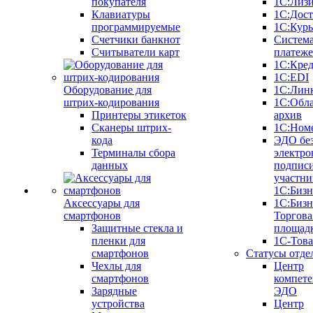
покупателя
1С:Лиз
Клавиатуры
1С:Дост
программируемые
1С:Курь
Счетчики банкнот
Систем
Считыватели карт
платеж
1С:Кре
1С:EDI
Оборудование для
1С:Лин
штрих-кодирования
1С:Обл
Принтеры этикеток
архив
Сканеры штрих-
1С:Ном
кода
ЭДО бе
Терминалы сбора
электро
данных
подписи
участни
1С:Бизн
Аксессуары для
1С:Бизн
смартфонов
Торгова
Защитные стекла и
площад
пленки для
1С-Тов
смартфонов
Статусы отде
Чехлы для
Центр
смартфонов
компете
Зарядные
ЭДО
устройства
Центр