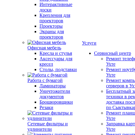
Интерактивные
доски
Крепления для
проекторов
Проекторы
Экраны для
проекторов
Услуги
Офисная мебель
Кресла и стулья
Сервисный центр
Аксессуары для
Ремонт телеф
кресел
Ухте
Столы, подставки
Ремонт ноутб
Ухте
Работа с бумагой
Ремонт компь
Ламинаторы
серверов в Ух
Уничтожители
Бесплатный з
документов
техники в ре
Брошюровщики
доставка пос
Резаки
по Сыктывка
Ремонт планш
Ухте
Сетевые фильтры и
Заправка кар
удлинители
Ухте
Ремонт печат