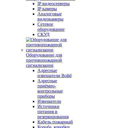
IP видеосерверы
IP камеры
Аналоговые
видеокамеры
Сетевое
оборудование
СКУД
Оборудование для
противопожарной
сигнализации
Адресные
извещатели Bolid
Адресные
приёмно-
контрольные
приборы
Извещатели
Источники
питания и
резервирования
Кабель пожарный
Короба, коробки