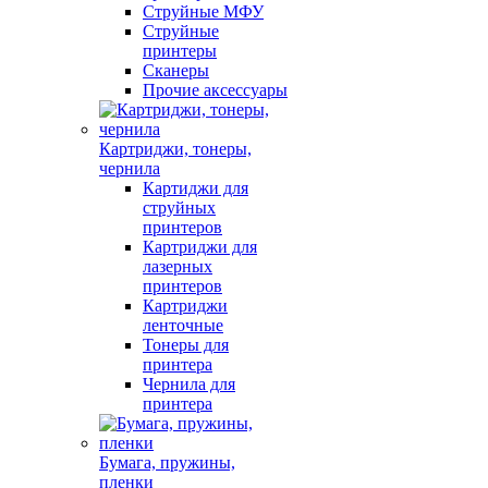
Струйные МФУ
Струйные
принтеры
Сканеры
Прочие аксессуары
Картриджи, тонеры,
чернила
Картиджи для
струйных
принтеров
Картриджи для
лазерных
принтеров
Картриджи
ленточные
Тонеры для
принтера
Чернила для
принтера
Бумага, пружины,
пленки