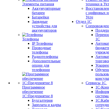
Элементы питания
техники в Ух
Аккумуляторные
Восстановлен
батареи
с цифровых н
Батарейки
Ухте
Зарядные
Отдел 1С
устройства для
Сопровожден
аккумуляторов
Поддер
Перенос
Телефоны
1С
IP Телефоны
Автома
Проводные
бюджет
телефоны
учрежд
Радиотелефоны
Автома
Дополнительные
торгово
опции для
Ускорен
телефонии
Обучен
пользов
консуль
Сервисы 1С
Программное
1С-Кон
обеспечение
Информ
1С:Предприятие 8
систем
Бухгалтерия
1С:Каб
Зарплата и кадры
сотрудн