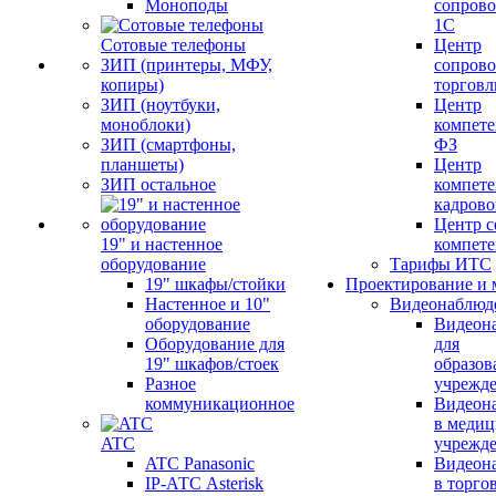
Моноподы
сопров
1С
Сотовые телефоны
Центр
ЗИП (принтеры, МФУ,
сопров
копиры)
торговл
ЗИП (ноутбуки,
Центр
моноблоки)
компете
ЗИП (смартфоны,
ФЗ
планшеты)
Центр
ЗИП остальное
компете
кадров
Центр с
19" и настенное
компет
оборудование
Тарифы ИТС
19" шкафы/стойки
Проектирование и 
Настенное и 10"
Видеонаблюд
оборудование
Видеон
Оборудование для
для
19" шкафов/стоек
образов
Разное
учрежд
коммуникационное
Видеон
в меди
ATC
учрежд
ATC Panasonic
Видеон
IP-АТС Asterisk
в торго