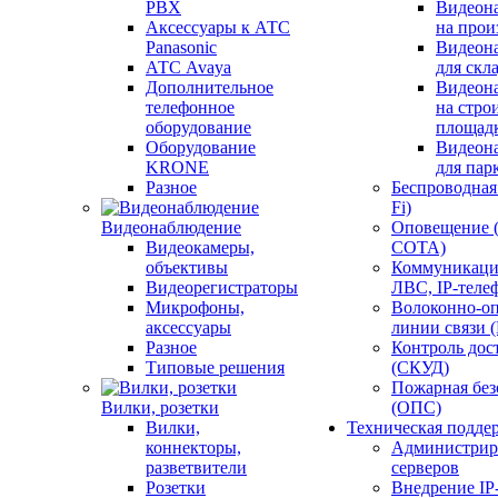
PBX
Видеон
Аксессуары к АТС
на прои
Panasonic
Видеон
АТС Avaya
для скл
Дополнительное
Видеон
телефонное
на стро
оборудование
площад
Оборудование
Видеон
KRONE
для пар
Разное
Беспроводная 
Fi)
Видеонаблюдение
Оповещение 
Видеокамеры,
СОТА)
объективы
Коммуникаци
Видеорегистраторы
ЛВС, IP-теле
Микрофоны,
Волоконно-оп
аксессуары
линии связи 
Разное
Контроль дос
Типовые решения
(СКУД)
Пожарная без
Вилки, розетки
(ОПС)
Вилки,
Техническая подде
коннекторы,
Администрир
разветвители
серверов
Розетки
Внедрение IP