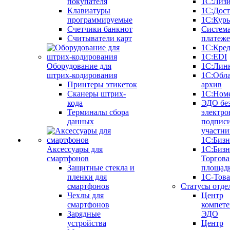
покупателя
1С:Лиз
Клавиатуры
1С:Дост
программируемые
1С:Курь
Счетчики банкнот
Систем
Считыватели карт
платеж
1С:Кре
1С:EDI
Оборудование для
1С:Лин
штрих-кодирования
1С:Обл
Принтеры этикеток
архив
Сканеры штрих-
1С:Ном
кода
ЭДО бе
Терминалы сбора
электро
данных
подписи
участни
1С:Бизн
Аксессуары для
1С:Бизн
смартфонов
Торгова
Защитные стекла и
площад
пленки для
1С-Тов
смартфонов
Статусы отде
Чехлы для
Центр
смартфонов
компете
Зарядные
ЭДО
устройства
Центр