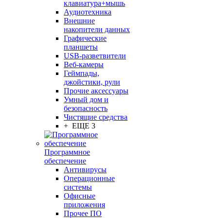
клавиатура+мышь
Аудиотехника
Внешние
накопители данных
Графические
планшеты
USB-разветвители
Веб-камеры
Геймпады,
джойстики, рули
Прочие аксессуары
Умный дом и
безопасность
Чистящие средства
+ ЕЩЕ 3
Программное
обеспечение
Антивирусы
Операционные
системы
Офисные
приложения
Прочее ПО