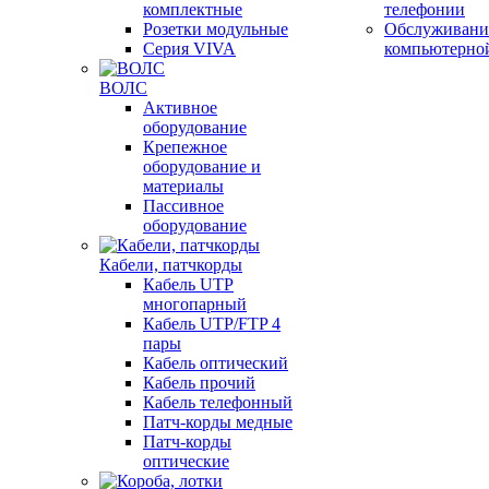
комплектные
телефонии
Розетки модульные
Обслуживани
Серия VIVA
компьютерно
ВОЛС
Активное
оборудование
Крепежное
оборудование и
материалы
Пассивное
оборудование
Кабели, патчкорды
Кабель UTP
многопарный
Кабель UTP/FTP 4
пары
Кабель оптический
Кабель прочий
Кабель телефонный
Патч-корды медные
Патч-корды
оптические