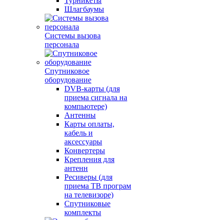
Турникеты
Шлагбаумы
Системы вызова
персонала
Спутниковое
оборудование
DVB-карты (для
приема сигнала на
компьютере)
Антенны
Карты оплаты,
кабель и
аксессуары
Конвертеры
Крепления для
антенн
Ресиверы (для
приема ТВ програм
на телевизоре)
Спутниковые
комплекты