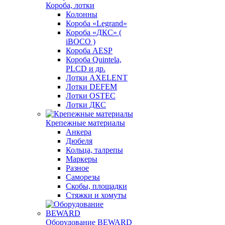
Короба, лотки
Колонны
Короба «Legrand»
Короба «ДКС» (
iBOCO )
Короба AESP
Короба Quintela,
PLCD и др.
Лотки AXELENT
Лотки DEFEM
Лотки OSTEC
Лотки ДКС
Крепежные материалы
Анкера
Дюбеля
Кольца, талрепы
Маркеры
Разное
Саморезы
Скобы, площадки
Стяжки и хомуты
Оборудование BEWARD