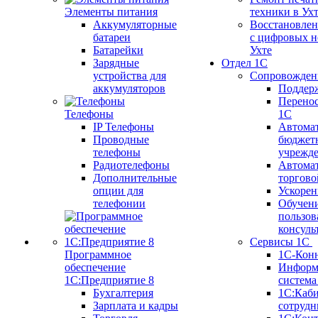
Элементы питания
техники в Ух
Аккумуляторные
Восстановлен
батареи
с цифровых н
Батарейки
Ухте
Зарядные
Отдел 1С
устройства для
Сопровожден
аккумуляторов
Поддер
Перенос
Телефоны
1С
IP Телефоны
Автома
Проводные
бюджет
телефоны
учрежд
Радиотелефоны
Автома
Дополнительные
торгово
опции для
Ускорен
телефонии
Обучен
пользов
консуль
Сервисы 1С
Программное
1С-Кон
обеспечение
Информ
1С:Предприятие 8
систем
Бухгалтерия
1С:Каб
Зарплата и кадры
сотрудн