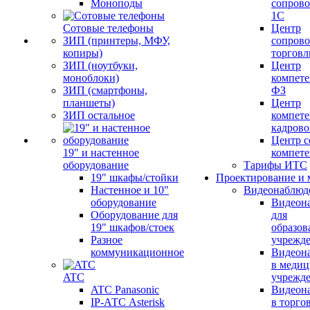
Моноподы
сопров
1С
Сотовые телефоны
Центр
ЗИП (принтеры, МФУ,
сопров
копиры)
торговл
ЗИП (ноутбуки,
Центр
моноблоки)
компете
ЗИП (смартфоны,
ФЗ
планшеты)
Центр
ЗИП остальное
компете
кадров
Центр с
19" и настенное
компет
оборудование
Тарифы ИТС
19" шкафы/стойки
Проектирование и 
Настенное и 10"
Видеонаблюд
оборудование
Видеон
Оборудование для
для
19" шкафов/стоек
образов
Разное
учрежд
коммуникационное
Видеон
в меди
ATC
учрежд
ATC Panasonic
Видеон
IP-АТС Asterisk
в торго