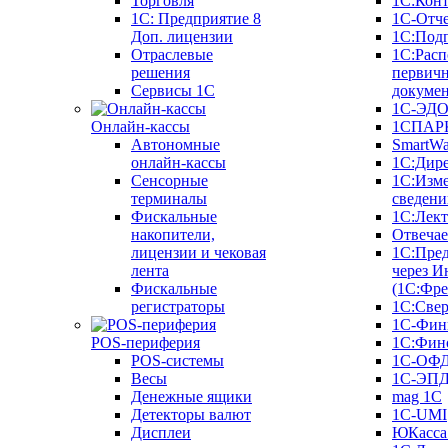
Торговля
1С:Конт
1C: Предприятие 8
1С-Отче
Доп. лицензии
1С:Под
Отраслевые
1С:Расп
решения
первич
Сервисы 1С
докуме
1С-ЭД
Онлайн-кассы
1СПАРК
Автономные
SmartW
онлайн-кассы
1С:Дир
Сенсорные
1С:Изм
терминалы
сведени
Фискальные
1С:Лек
накопители,
Отвечае
лицензии и чековая
1С:Пре
лента
через И
Фискальные
(1С:Фр
регистраторы
1С:Свер
1С-Фин
POS-периферия
1С:Фин
POS-системы
1С-ОФ
Весы
1С-ЭП
Денежные ящики
mag 1C
Детекторы валют
1C-UMI
Дисплеи
ЮКасса