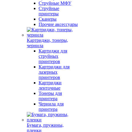
Струйные МФУ
Струйные
принтеры
Сканеры
Прочие аксессуары
Картриджи, тонеры,
чернила
Картиджи для
струйных
принтеров
Картриджи для
лазерных
принтеров
Картриджи
ленточные
Тонеры для
принтера
Чернила для
принтера
Бумага, пружины,
пленки