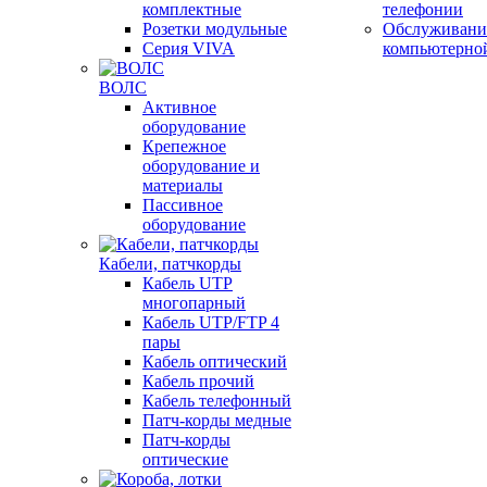
комплектные
телефонии
Розетки модульные
Обслуживани
Серия VIVA
компьютерно
ВОЛС
Активное
оборудование
Крепежное
оборудование и
материалы
Пассивное
оборудование
Кабели, патчкорды
Кабель UTP
многопарный
Кабель UTP/FTP 4
пары
Кабель оптический
Кабель прочий
Кабель телефонный
Патч-корды медные
Патч-корды
оптические