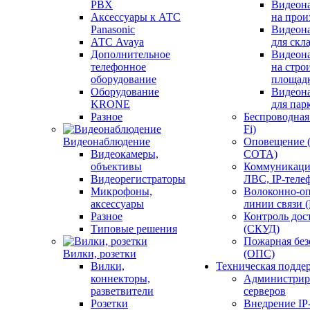
PBX
Видеон
Аксессуары к АТС
на прои
Panasonic
Видеон
АТС Avaya
для скл
Дополнительное
Видеон
телефонное
на стро
оборудование
площад
Оборудование
Видеон
KRONE
для пар
Разное
Беспроводная 
Fi)
Видеонаблюдение
Оповещение 
Видеокамеры,
СОТА)
объективы
Коммуникаци
Видеорегистраторы
ЛВС, IP-теле
Микрофоны,
Волоконно-оп
аксессуары
линии связи 
Разное
Контроль дос
Типовые решения
(СКУД)
Пожарная без
Вилки, розетки
(ОПС)
Вилки,
Техническая подде
коннекторы,
Администрир
разветвители
серверов
Розетки
Внедрение IP