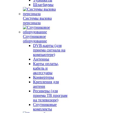
Турникеты
Шлагбаумы
Системы вызова
персонала
Спутниковое
оборудование
DVB-карты (для
приема сигнала на
компьютере)
Антенны
Карты оплаты,
кабель и
аксессуары
Конвертеры
Крепления для
антенн
Ресиверы (для
приема ТВ програм
на телевизоре)
Спутниковые
комплекты