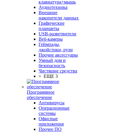
клавиатура+мышь
Аудиотехника
Внешние
накопители данных
Графические
планшеты
USB-разветвители
Веб-камеры
Геймпады,
джойстики, рули
Прочие аксессуары
Умный дом и
безопасность
Чистящие средства
+ ЕЩЕ 3
Программное
обеспечение
Антивирусы
Операционные
системы
Офисные
приложения
Прочее ПО