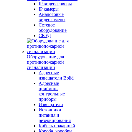
IP видеосерверы
IP камеры
Аналоговые
видеокамеры
Сетевое
оборудование
СКУД
Оборудование для
противопожарной
сигнализации
Адресные
извещатели Bolid
Адресные
приёмно-
контрольные
приборы
Извещатели
Источники
питания и
резервирования
Кабель пожарный
Короба, коробки