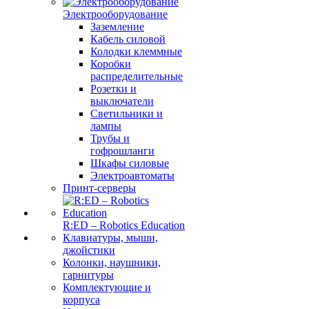
Электрооборудование
Заземление
Кабель силовой
Колодки клеммные
Коробки
распределительные
Розетки и
выключатели
Светильники и
лампы
Трубы и
гофрошланги
Шкафы силовые
Электроавтоматы
Принт-серверы
R:ED – Robotics Education
Клавиатуры, мыши,
джойстики
Колонки, наушники,
гарнитуры
Комплектующие и
корпуса