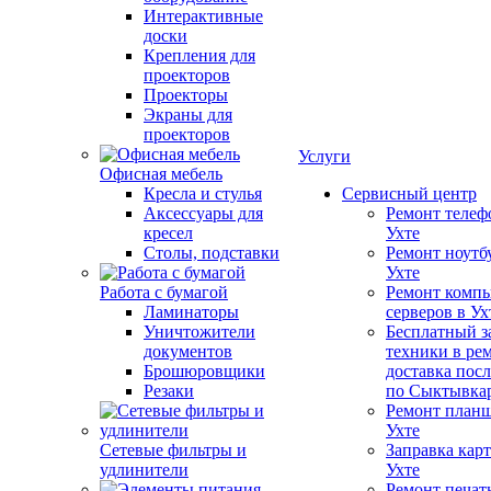
Интерактивные
доски
Крепления для
проекторов
Проекторы
Экраны для
проекторов
Услуги
Офисная мебель
Кресла и стулья
Сервисный центр
Аксессуары для
Ремонт телеф
кресел
Ухте
Столы, подставки
Ремонт ноутб
Ухте
Работа с бумагой
Ремонт компь
Ламинаторы
серверов в Ух
Уничтожители
Бесплатный з
документов
техники в ре
Брошюровщики
доставка пос
Резаки
по Сыктывка
Ремонт планш
Ухте
Сетевые фильтры и
Заправка кар
удлинители
Ухте
Ремонт печат