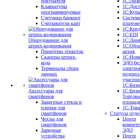
покупателя
1С:Лиз
Клавиатуры
1С:Дост
программируемые
1С:Курь
Счетчики банкнот
Систем
Считыватели карт
платеж
1С:Кре
1С:EDI
Оборудование для
1С:Лин
штрих-кодирования
1С:Обл
Принтеры этикеток
архив
Сканеры штрих-
1С:Ном
кода
ЭДО бе
Терминалы сбора
электро
данных
подписи
участни
1С:Бизн
Аксессуары для
1С:Бизн
смартфонов
Торгова
Защитные стекла и
площад
пленки для
1С-Тов
смартфонов
Статусы отде
Чехлы для
Центр
смартфонов
компете
Зарядные
ЭДО
устройства
Центр