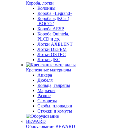
Короба, лотки
Колонны
Короба «Legrand»
Короба «ДКС» (
iBOCO )
Короба AESP
Короба Quintela,
PLCD и др.
Лотки AXELENT
Лотки DEFEM
Лотки OSTEC
Лотки ДКС
Крепежные материалы
Анкера
Дюбеля
Кольца, талрепы
Маркеры
Разное
Саморезы
Скобы, площадки
Стяжки и хомуты
Оборудование BEWARD