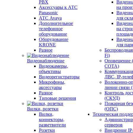
PBX
Видеон
Аксессуары к АТС
на прои
Panasonic
Видеон
АТС Avaya
для скл
Дополнительное
Видеон
телефонное
на стро
оборудование
площад
Оборудование
Видеон
KRONE
для пар
Разное
Беспроводная 
Fi)
Видеонаблюдение
Оповещение 
Видеокамеры,
СОТА)
объективы
Коммуникаци
Видеорегистраторы
ЛВС, IP-теле
Микрофоны,
Волоконно-оп
аксессуары
линии связи 
Разное
Контроль дос
Типовые решения
(СКУД)
Пожарная без
Вилки, розетки
(ОПС)
Вилки,
Техническая подде
коннекторы,
Администрир
разветвители
серверов
Розетки
Внедрение IP