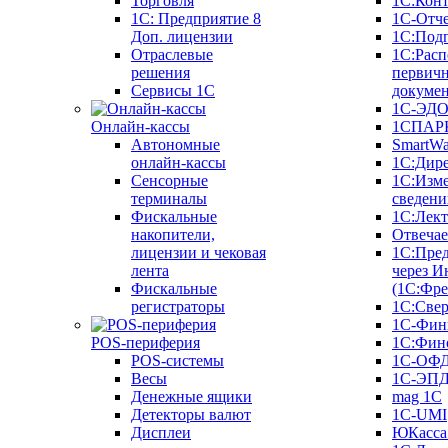
Торговля
1С:Конт
1C: Предприятие 8
1С-Отче
Доп. лицензии
1С:Под
Отраслевые
1С:Расп
решения
первич
Сервисы 1С
докуме
1С-ЭД
Онлайн-кассы
1СПАРК
Автономные
SmartW
онлайн-кассы
1С:Дир
Сенсорные
1С:Изм
терминалы
сведени
Фискальные
1С:Лек
накопители,
Отвечае
лицензии и чековая
1С:Пре
лента
через И
Фискальные
(1С:Фр
регистраторы
1С:Свер
1С-Фин
POS-периферия
1С:Фин
POS-системы
1С-ОФ
Весы
1С-ЭП
Денежные ящики
mag 1C
Детекторы валют
1C-UMI
Дисплеи
ЮКасса