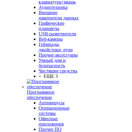
клавиатура+мышь
Аудиотехника
Внешние
накопители данных
Графические
планшеты
USB-разветвители
Веб-камеры
Геймпады,
джойстики, рули
Прочие аксессуары
Умный дом и
безопасность
Чистящие средства
+ ЕЩЕ 3
Программное
обеспечение
Антивирусы
Операционные
системы
Офисные
приложения
Прочее ПО