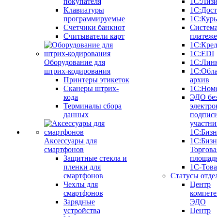
покупателя
1С:Лиз
Клавиатуры
1С:Дост
программируемые
1С:Курь
Счетчики банкнот
Систем
Считыватели карт
платеж
1С:Кре
1С:EDI
Оборудование для
1С:Лин
штрих-кодирования
1С:Обл
Принтеры этикеток
архив
Сканеры штрих-
1С:Ном
кода
ЭДО бе
Терминалы сбора
электро
данных
подписи
участни
1С:Бизн
Аксессуары для
1С:Бизн
смартфонов
Торгова
Защитные стекла и
площад
пленки для
1С-Тов
смартфонов
Статусы отде
Чехлы для
Центр
смартфонов
компете
Зарядные
ЭДО
устройства
Центр