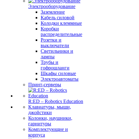
Электрооборудование
Заземление
Кабель силовой
Колодки клеммные
Коробки
распределительные
Розетки и
выключатели
Светильники и
лампы
Трубы и
гофрошланги
Шкафы силовые
Электроавтоматы
Принт-серверы
R:ED – Robotics Education
Клавиатуры, мыши,
джойстики
Колонки, наушники,
гарнитуры
Комплектующие и
корпуса