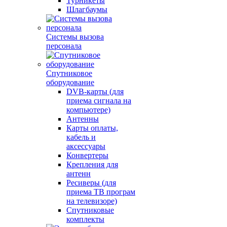
Турникеты
Шлагбаумы
Системы вызова
персонала
Спутниковое
оборудование
DVB-карты (для
приема сигнала на
компьютере)
Антенны
Карты оплаты,
кабель и
аксессуары
Конвертеры
Крепления для
антенн
Ресиверы (для
приема ТВ програм
на телевизоре)
Спутниковые
комплекты