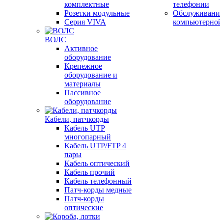
комплектные
телефонии
Розетки модульные
Обслуживани
Серия VIVA
компьютерно
ВОЛС
Активное
оборудование
Крепежное
оборудование и
материалы
Пассивное
оборудование
Кабели, патчкорды
Кабель UTP
многопарный
Кабель UTP/FTP 4
пары
Кабель оптический
Кабель прочий
Кабель телефонный
Патч-корды медные
Патч-корды
оптические