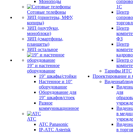
Моноподы
сопров
1С
Сотовые телефоны
Центр
ЗИП (принтеры, МФУ,
сопров
копиры)
торговл
ЗИП (ноутбуки,
Центр
моноблоки)
компете
ЗИП (смартфоны,
ФЗ
планшеты)
Центр
ЗИП остальное
компете
кадров
Центр с
19" и настенное
компет
оборудование
Тарифы ИТС
19" шкафы/стойки
Проектирование и 
Настенное и 10"
Видеонаблюд
оборудование
Видеон
Оборудование для
для
19" шкафов/стоек
образов
Разное
учрежд
коммуникационное
Видеон
в меди
ATC
учрежд
ATC Panasonic
Видеон
IP-АТС Asterisk
в торго