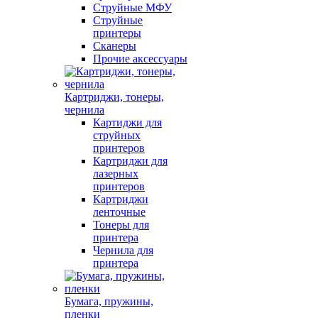
Струйные МФУ
Струйные
принтеры
Сканеры
Прочие аксессуары
Картриджи, тонеры,
чернила
Картиджи для
струйных
принтеров
Картриджи для
лазерных
принтеров
Картриджи
ленточные
Тонеры для
принтера
Чернила для
принтера
Бумага, пружины,
пленки