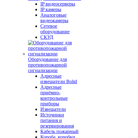
IP видеосерверы
IP камеры
Аналоговые
видеокамеры
Сетевое
оборудование
СКУД
Оборудование для
противопожарной
сигнализации
Адресные
извещатели Bolid
Адресные
приёмно-
контрольные
приборы
Извещатели
Источники
питания и
резервирования
Кабель пожарный
Короба, коробки