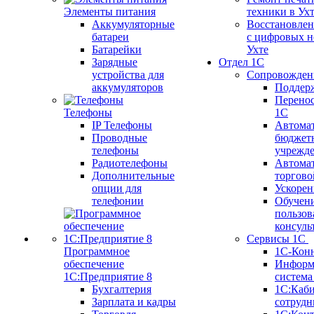
Элементы питания
техники в Ух
Аккумуляторные
Восстановлен
батареи
с цифровых н
Батарейки
Ухте
Зарядные
Отдел 1С
устройства для
Сопровожден
аккумуляторов
Поддер
Перенос
Телефоны
1С
IP Телефоны
Автома
Проводные
бюджет
телефоны
учрежд
Радиотелефоны
Автома
Дополнительные
торгово
опции для
Ускорен
телефонии
Обучен
пользов
консуль
Сервисы 1С
Программное
1С-Кон
обеспечение
Информ
1С:Предприятие 8
систем
Бухгалтерия
1С:Каб
Зарплата и кадры
сотрудн