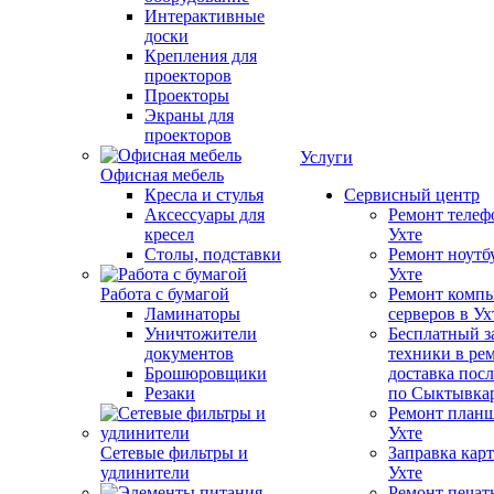
Интерактивные
доски
Крепления для
проекторов
Проекторы
Экраны для
проекторов
Услуги
Офисная мебель
Кресла и стулья
Сервисный центр
Аксессуары для
Ремонт телеф
кресел
Ухте
Столы, подставки
Ремонт ноутб
Ухте
Работа с бумагой
Ремонт компь
Ламинаторы
серверов в Ух
Уничтожители
Бесплатный з
документов
техники в ре
Брошюровщики
доставка пос
Резаки
по Сыктывка
Ремонт планш
Ухте
Сетевые фильтры и
Заправка кар
удлинители
Ухте
Ремонт печат