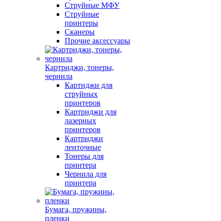
Струйные МФУ
Струйные
принтеры
Сканеры
Прочие аксессуары
Картриджи, тонеры,
чернила
Картиджи для
струйных
принтеров
Картриджи для
лазерных
принтеров
Картриджи
ленточные
Тонеры для
принтера
Чернила для
принтера
Бумага, пружины,
пленки