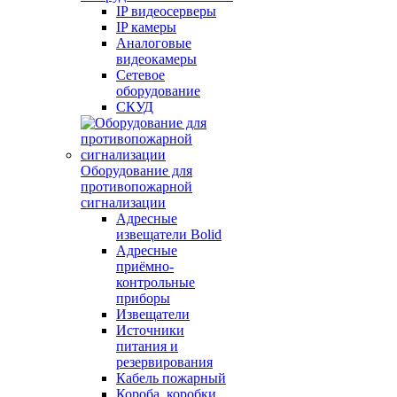
IP видеосерверы
IP камеры
Аналоговые
видеокамеры
Сетевое
оборудование
СКУД
Оборудование для
противопожарной
сигнализации
Адресные
извещатели Bolid
Адресные
приёмно-
контрольные
приборы
Извещатели
Источники
питания и
резервирования
Кабель пожарный
Короба, коробки