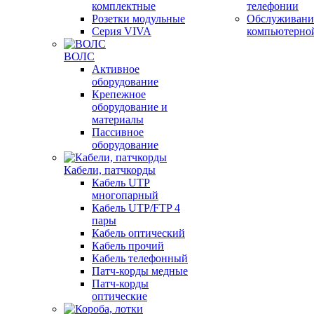
комплектные
телефонии
Розетки модульные
Обслуживани
Серия VIVA
компьютерно
ВОЛС
Активное
оборудование
Крепежное
оборудование и
материалы
Пассивное
оборудование
Кабели, патчкорды
Кабель UTP
многопарный
Кабель UTP/FTP 4
пары
Кабель оптический
Кабель прочий
Кабель телефонный
Патч-корды медные
Патч-корды
оптические