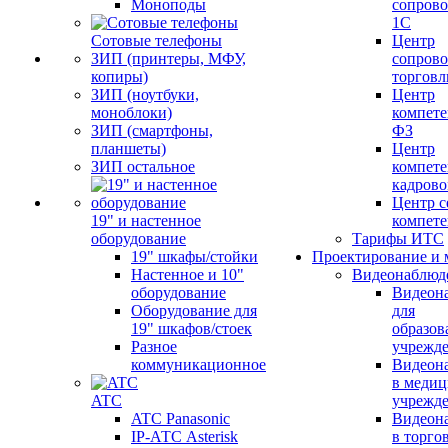
Моноподы
сопров
1С
Сотовые телефоны
Центр
ЗИП (принтеры, МФУ,
сопров
копиры)
торговл
ЗИП (ноутбуки,
Центр
моноблоки)
компете
ЗИП (смартфоны,
ФЗ
планшеты)
Центр
ЗИП остальное
компете
кадров
Центр с
19" и настенное
компет
оборудование
Тарифы ИТС
19" шкафы/стойки
Проектирование и 
Настенное и 10"
Видеонаблюд
оборудование
Видеон
Оборудование для
для
19" шкафов/стоек
образов
Разное
учрежд
коммуникационное
Видеон
в меди
ATC
учрежд
ATC Panasonic
Видеон
IP-АТС Asterisk
в торго