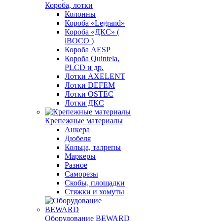
Короба, лотки
Колонны
Короба «Legrand»
Короба «ДКС» (
iBOCO )
Короба AESP
Короба Quintela,
PLCD и др.
Лотки AXELENT
Лотки DEFEM
Лотки OSTEC
Лотки ДКС
Крепежные материалы
Анкера
Дюбеля
Кольца, талрепы
Маркеры
Разное
Саморезы
Скобы, площадки
Стяжки и хомуты
Оборудование BEWARD