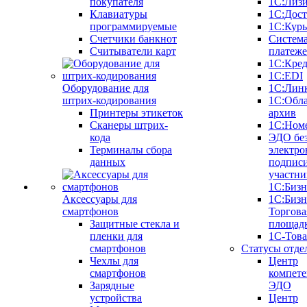
покупателя
1С:Лиз
Клавиатуры
1С:Дост
программируемые
1С:Курь
Счетчики банкнот
Систем
Считыватели карт
платеж
1С:Кре
1С:EDI
Оборудование для
1С:Лин
штрих-кодирования
1С:Обл
Принтеры этикеток
архив
Сканеры штрих-
1С:Ном
кода
ЭДО бе
Терминалы сбора
электро
данных
подписи
участни
1С:Бизн
Аксессуары для
1С:Бизн
смартфонов
Торгова
Защитные стекла и
площад
пленки для
1С-Тов
смартфонов
Статусы отде
Чехлы для
Центр
смартфонов
компете
Зарядные
ЭДО
устройства
Центр