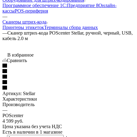
Программное обеспечение 1С:Предприятие 8
Онлайн-
кассы
POS-периферия
—
Сканеры штрих-кода
Принтеры этикеток
Терминалы сбора данных
—
Сканер штрих-кода POScenter Stellar, ручной, черный, USB,
кабель 2.0 м
В избранное
Сравнить
Артикул:
Stellar
Характеристики
Производитель
—
POScenter
4 599
руб.
Цена указана без учета НДС
Есть в наличии
в 1 магазине