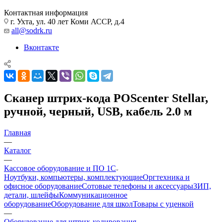
Контактная информация
г. Ухта, ул. 40 лет Коми АССР, д.4
all@sodrk.ru
Вконтакте
Сканер штрих-кода POScenter Stellar,
ручной, черный, USB, кабель 2.0 м
Главная
—
Каталог
—
Кассовое оборудование и ПО 1С
Ноутбуки, компьютеры, комплектующие
Оргтехника и
офисное оборудование
Сотовые телефоны и аксессуары
ЗИП,
детали, шлейфы
Коммуникационное
оборудование
Оборудование для школ
Товары с уценкой
—
Оборудование для штрих-кодирования