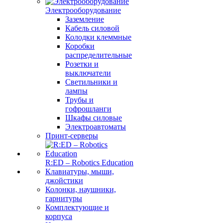
Электрооборудование
Заземление
Кабель силовой
Колодки клеммные
Коробки
распределительные
Розетки и
выключатели
Светильники и
лампы
Трубы и
гофрошланги
Шкафы силовые
Электроавтоматы
Принт-серверы
R:ED – Robotics Education
Клавиатуры, мыши,
джойстики
Колонки, наушники,
гарнитуры
Комплектующие и
корпуса