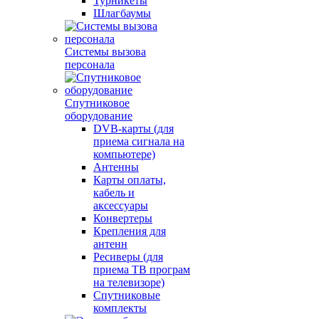
Турникеты
Шлагбаумы
Системы вызова
персонала
Спутниковое
оборудование
DVB-карты (для
приема сигнала на
компьютере)
Антенны
Карты оплаты,
кабель и
аксессуары
Конвертеры
Крепления для
антенн
Ресиверы (для
приема ТВ програм
на телевизоре)
Спутниковые
комплекты