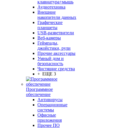
клавиатура+мышь
Аудиотехника
Внешние
накопители данных
Графические
планшеты
USB-разветвители
Веб-камеры
Геймпады,
джойстики, рули
Прочие аксессуары
Умный дом и
безопасность
Чистящие средства
+ ЕЩЕ 3
Программное
обеспечение
Антивирусы
Операционные
системы
Офисные
приложения
Прочее ПО