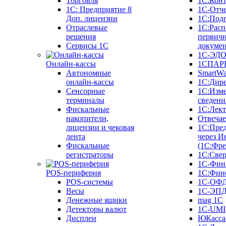
Торговля
1С:Конт
1C: Предприятие 8
1С-Отче
Доп. лицензии
1С:Под
Отраслевые
1С:Расп
решения
первич
Сервисы 1С
докуме
1С-ЭД
Онлайн-кассы
1СПАРК
Автономные
SmartW
онлайн-кассы
1С:Дир
Сенсорные
1С:Изм
терминалы
сведени
Фискальные
1С:Лек
накопители,
Отвечае
лицензии и чековая
1С:Пре
лента
через И
Фискальные
(1С:Фр
регистраторы
1С:Свер
1С-Фин
POS-периферия
1С:Фин
POS-системы
1С-ОФ
Весы
1С-ЭП
Денежные ящики
mag 1C
Детекторы валют
1C-UMI
Дисплеи
ЮКасса