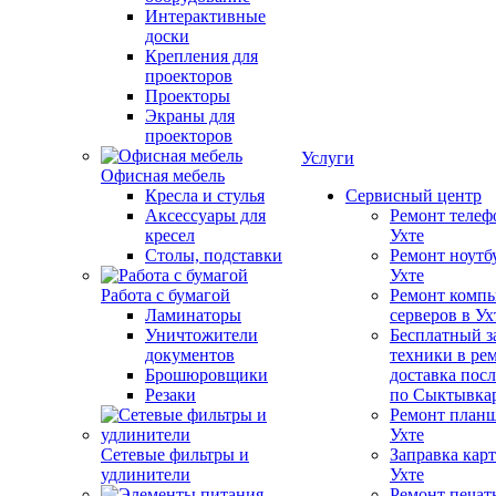
Интерактивные
доски
Крепления для
проекторов
Проекторы
Экраны для
проекторов
Услуги
Офисная мебель
Кресла и стулья
Сервисный центр
Аксессуары для
Ремонт телеф
кресел
Ухте
Столы, подставки
Ремонт ноутб
Ухте
Работа с бумагой
Ремонт компь
Ламинаторы
серверов в Ух
Уничтожители
Бесплатный з
документов
техники в ре
Брошюровщики
доставка пос
Резаки
по Сыктывка
Ремонт планш
Ухте
Сетевые фильтры и
Заправка кар
удлинители
Ухте
Ремонт печат