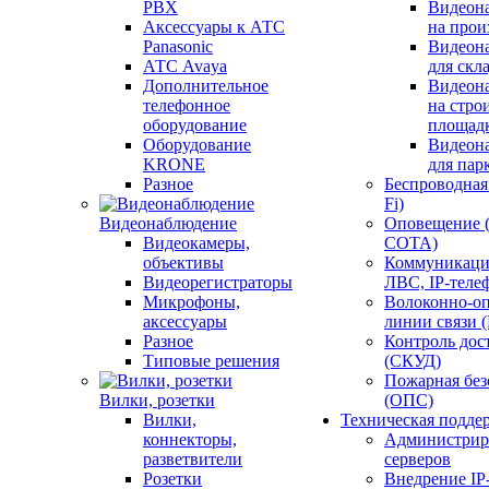
PBX
Видеон
Аксессуары к АТС
на прои
Panasonic
Видеон
АТС Avaya
для скл
Дополнительное
Видеон
телефонное
на стро
оборудование
площад
Оборудование
Видеон
KRONE
для пар
Разное
Беспроводная 
Fi)
Видеонаблюдение
Оповещение 
Видеокамеры,
СОТА)
объективы
Коммуникаци
Видеорегистраторы
ЛВС, IP-теле
Микрофоны,
Волоконно-оп
аксессуары
линии связи 
Разное
Контроль дос
Типовые решения
(СКУД)
Пожарная без
Вилки, розетки
(ОПС)
Вилки,
Техническая подде
коннекторы,
Администрир
разветвители
серверов
Розетки
Внедрение IP