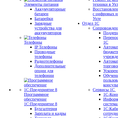
Элементы питания
техники в Ух
Аккумуляторные
Восстановлен
батареи
с цифровых н
Батарейки
Ухте
Зарядные
Отдел 1С
устройства для
Сопровожден
аккумуляторов
Поддер
Перенос
Телефоны
1С
IP Телефоны
Автома
Проводные
бюджет
телефоны
учрежд
Радиотелефоны
Автома
Дополнительные
торгово
опции для
Ускорен
телефонии
Обучен
пользов
консуль
Сервисы 1С
Программное
1С-Кон
обеспечение
Информ
1С:Предприятие 8
систем
Бухгалтерия
1С:Каб
Зарплата и кадры
сотрудн