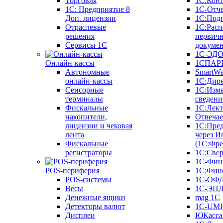
Торговля
1С:Конт
1C: Предприятие 8
1С-Отче
Доп. лицензии
1С:Под
Отраслевые
1С:Расп
решения
первич
Сервисы 1С
докуме
1С-ЭД
Онлайн-кассы
1СПАРК
Автономные
SmartW
онлайн-кассы
1С:Дир
Сенсорные
1С:Изм
терминалы
сведени
Фискальные
1С:Лек
накопители,
Отвечае
лицензии и чековая
1С:Пре
лента
через И
Фискальные
(1С:Фр
регистраторы
1С:Свер
1С-Фин
POS-периферия
1С:Фин
POS-системы
1С-ОФ
Весы
1С-ЭП
Денежные ящики
mag 1C
Детекторы валют
1C-UMI
Дисплеи
ЮКасса