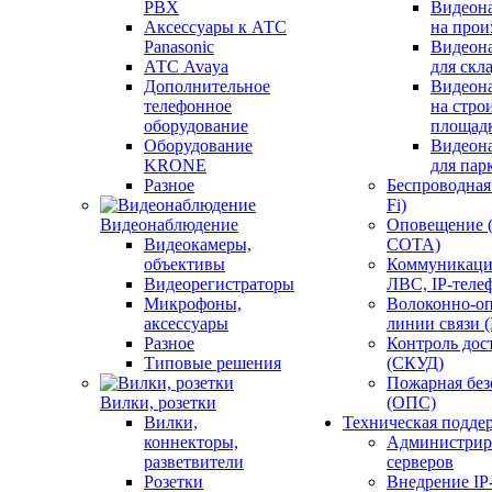
PBX
Видеон
Аксессуары к АТС
на прои
Panasonic
Видеон
АТС Avaya
для скл
Дополнительное
Видеон
телефонное
на стро
оборудование
площад
Оборудование
Видеон
KRONE
для пар
Разное
Беспроводная 
Fi)
Видеонаблюдение
Оповещение 
Видеокамеры,
СОТА)
объективы
Коммуникаци
Видеорегистраторы
ЛВС, IP-теле
Микрофоны,
Волоконно-оп
аксессуары
линии связи 
Разное
Контроль дос
Типовые решения
(СКУД)
Пожарная без
Вилки, розетки
(ОПС)
Вилки,
Техническая подде
коннекторы,
Администрир
разветвители
серверов
Розетки
Внедрение IP