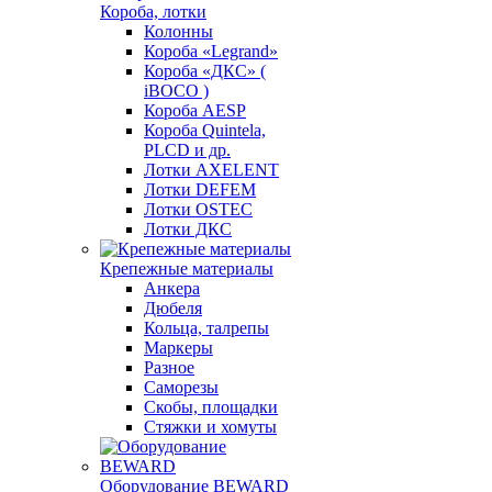
Короба, лотки
Колонны
Короба «Legrand»
Короба «ДКС» (
iBOCO )
Короба AESP
Короба Quintela,
PLCD и др.
Лотки AXELENT
Лотки DEFEM
Лотки OSTEC
Лотки ДКС
Крепежные материалы
Анкера
Дюбеля
Кольца, талрепы
Маркеры
Разное
Саморезы
Скобы, площадки
Стяжки и хомуты
Оборудование BEWARD