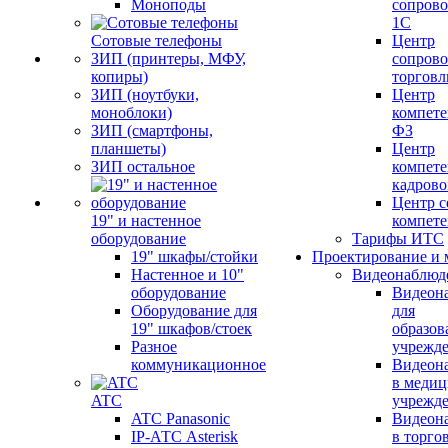
Моноподы
сопров
1С
Сотовые телефоны
Центр
ЗИП (принтеры, МФУ,
сопров
копиры)
торговл
ЗИП (ноутбуки,
Центр
моноблоки)
компете
ЗИП (смартфоны,
ФЗ
планшеты)
Центр
ЗИП остальное
компете
кадров
Центр с
19" и настенное
компет
оборудование
Тарифы ИТС
19" шкафы/стойки
Проектирование и 
Настенное и 10"
Видеонаблюд
оборудование
Видеон
Оборудование для
для
19" шкафов/стоек
образов
Разное
учрежд
коммуникационное
Видеон
в меди
ATC
учрежд
ATC Panasonic
Видеон
IP-АТС Asterisk
в торго