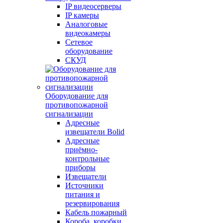
IP видеосерверы
IP камеры
Аналоговые
видеокамеры
Сетевое
оборудование
СКУД
Оборудование для
противопожарной
сигнализации
Адресные
извещатели Bolid
Адресные
приёмно-
контрольные
приборы
Извещатели
Источники
питания и
резервирования
Кабель пожарный
Короба, коробки