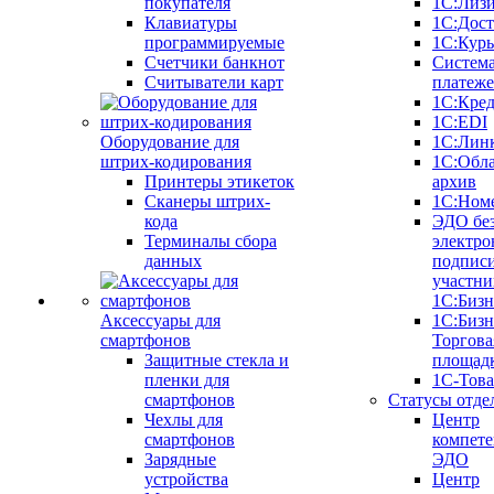
покупателя
1С:Лиз
Клавиатуры
1С:Дост
программируемые
1С:Курь
Счетчики банкнот
Систем
Считыватели карт
платеж
1С:Кре
1С:EDI
Оборудование для
1С:Лин
штрих-кодирования
1С:Обл
Принтеры этикеток
архив
Сканеры штрих-
1С:Ном
кода
ЭДО бе
Терминалы сбора
электро
данных
подписи
участни
1С:Бизн
Аксессуары для
1С:Бизн
смартфонов
Торгова
Защитные стекла и
площад
пленки для
1С-Тов
смартфонов
Статусы отде
Чехлы для
Центр
смартфонов
компете
Зарядные
ЭДО
устройства
Центр