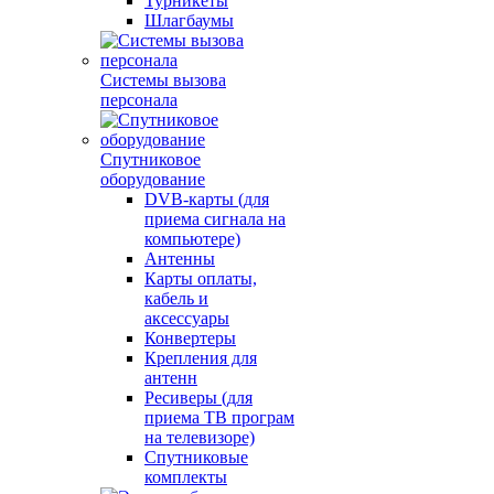
Турникеты
Шлагбаумы
Системы вызова
персонала
Спутниковое
оборудование
DVB-карты (для
приема сигнала на
компьютере)
Антенны
Карты оплаты,
кабель и
аксессуары
Конвертеры
Крепления для
антенн
Ресиверы (для
приема ТВ програм
на телевизоре)
Спутниковые
комплекты