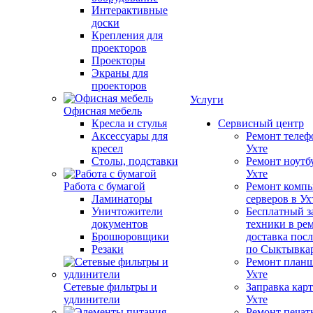
Интерактивные
доски
Крепления для
проекторов
Проекторы
Экраны для
проекторов
Услуги
Офисная мебель
Кресла и стулья
Сервисный центр
Аксессуары для
Ремонт телеф
кресел
Ухте
Столы, подставки
Ремонт ноутб
Ухте
Работа с бумагой
Ремонт компь
Ламинаторы
серверов в Ух
Уничтожители
Бесплатный з
документов
техники в ре
Брошюровщики
доставка пос
Резаки
по Сыктывка
Ремонт планш
Ухте
Сетевые фильтры и
Заправка кар
удлинители
Ухте
Ремонт печат