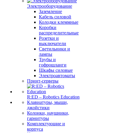
Электрооборудование
Заземление
Кабель силовой
Колодки клеммные
Коробки
распределительные
Розетки и
выключатели
Светильники и
лампы
Трубы и
гофрошланги
Шкафы силовые
Электроавтоматы
Принт-серверы
R:ED – Robotics Education
Клавиатуры, мыши,
джойстики
Колонки, наушники,
гарнитуры
Комплектующие и
корпуса