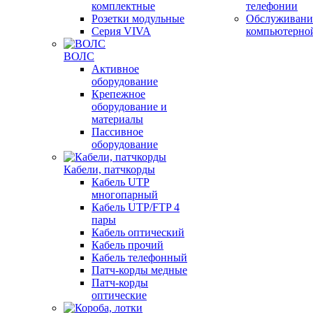
комплектные
телефонии
Розетки модульные
Обслуживани
Серия VIVA
компьютерно
ВОЛС
Активное
оборудование
Крепежное
оборудование и
материалы
Пассивное
оборудование
Кабели, патчкорды
Кабель UTP
многопарный
Кабель UTP/FTP 4
пары
Кабель оптический
Кабель прочий
Кабель телефонный
Патч-корды медные
Патч-корды
оптические