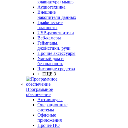
клавиатура+мышь
Аудиотехника
Внешние
накопители данных
Графические
планшеты
USB-разветвители
Веб-камеры
Геймпады,
джойстики, рули
Прочие аксессуары
Умный дом и
безопасность
Чистящие средства
+ ЕЩЕ 3
Программное
обеспечение
Антивирусы
Операционные
системы
Офисные
приложения
Прочее ПО