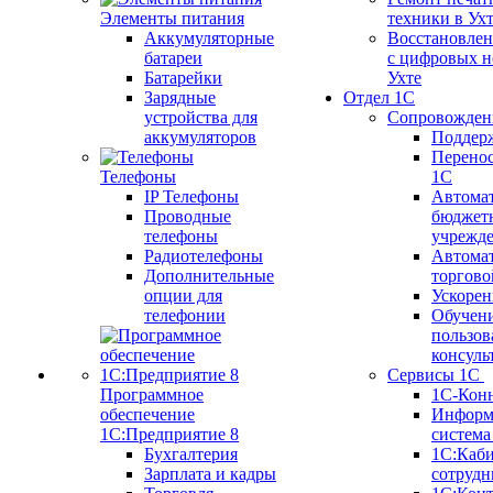
Элементы питания
техники в Ух
Аккумуляторные
Восстановлен
батареи
с цифровых н
Батарейки
Ухте
Зарядные
Отдел 1С
устройства для
Сопровожден
аккумуляторов
Поддер
Перенос
Телефоны
1С
IP Телефоны
Автома
Проводные
бюджет
телефоны
учрежд
Радиотелефоны
Автома
Дополнительные
торгово
опции для
Ускорен
телефонии
Обучен
пользов
консуль
Сервисы 1С
Программное
1С-Кон
обеспечение
Информ
1С:Предприятие 8
систем
Бухгалтерия
1С:Каб
Зарплата и кадры
сотрудн