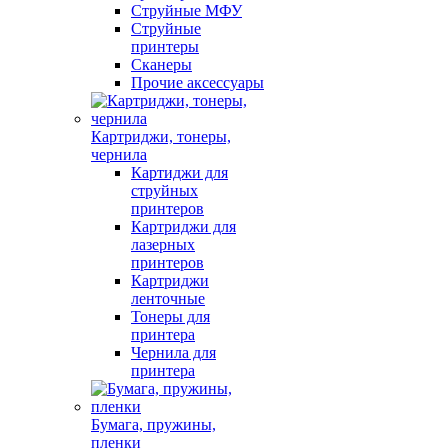
Струйные МФУ
Струйные
принтеры
Сканеры
Прочие аксессуары
Картриджи, тонеры,
чернила
Картиджи для
струйных
принтеров
Картриджи для
лазерных
принтеров
Картриджи
ленточные
Тонеры для
принтера
Чернила для
принтера
Бумага, пружины,
пленки