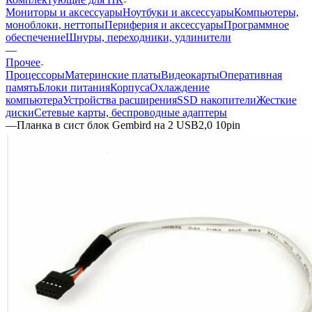
Мониторы и аксессуары
Ноутбуки и аксессуары
Компьютеры,
моноблоки, неттопы
Периферия и аксессуары
Программное
обеспечение
Шнуры, переходники, удлинители
—
Прочее
Процессоры
Материнские платы
Видеокарты
Оперативная
память
Блоки питания
Корпуса
Охлаждение
компьютера
Устройства расширения
SSD накопители
Жесткие
диски
Сетевые карты, беспроводные адаптеры
—
Планка в сист блок Gembird на 2 USB2,0 10pin