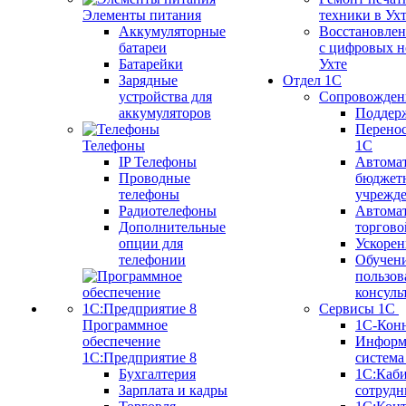
Элементы питания
техники в Ух
Аккумуляторные
Восстановлен
батареи
с цифровых н
Батарейки
Ухте
Зарядные
Отдел 1С
устройства для
Сопровожден
аккумуляторов
Поддер
Перенос
Телефоны
1С
IP Телефоны
Автома
Проводные
бюджет
телефоны
учрежд
Радиотелефоны
Автома
Дополнительные
торгово
опции для
Ускорен
телефонии
Обучен
пользов
консуль
Сервисы 1С
Программное
1С-Кон
обеспечение
Информ
1С:Предприятие 8
систем
Бухгалтерия
1С:Каб
Зарплата и кадры
сотрудн