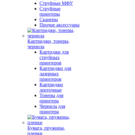
Струйные МФУ
Струйные
принтеры
Сканеры
Прочие аксессуары
Картриджи, тонеры,
чернила
Картиджи для
струйных
принтеров
Картриджи для
лазерных
принтеров
Картриджи
ленточные
Тонеры для
принтера
Чернила для
принтера
Бумага, пружины,
пленки