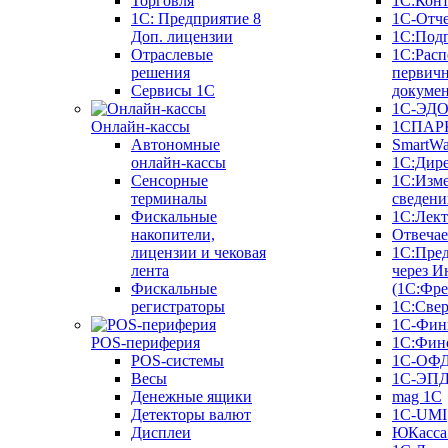
Торговля
1С:Конт
1C: Предприятие 8
1С-Отче
Доп. лицензии
1С:Под
Отраслевые
1С:Расп
решения
первич
Сервисы 1С
докуме
1С-ЭД
Онлайн-кассы
1СПАРК
Автономные
SmartW
онлайн-кассы
1С:Дир
Сенсорные
1С:Изм
терминалы
сведени
Фискальные
1С:Лек
накопители,
Отвечае
лицензии и чековая
1С:Пре
лента
через И
Фискальные
(1С:Фр
регистраторы
1С:Свер
1С-Фин
POS-периферия
1С:Фин
POS-системы
1С-ОФ
Весы
1С-ЭП
Денежные ящики
mag 1C
Детекторы валют
1C-UMI
Дисплеи
ЮКасса