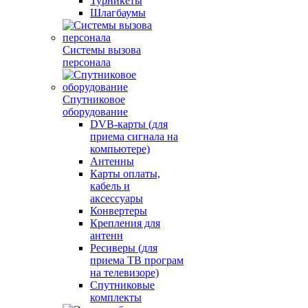
Турникеты
Шлагбаумы
Системы вызова
персонала
Спутниковое
оборудование
DVB-карты (для
приема сигнала на
компьютере)
Антенны
Карты оплаты,
кабель и
аксессуары
Конвертеры
Крепления для
антенн
Ресиверы (для
приема ТВ програм
на телевизоре)
Спутниковые
комплекты