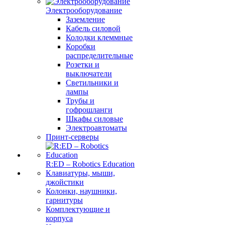
Электрооборудование
Заземление
Кабель силовой
Колодки клеммные
Коробки
распределительные
Розетки и
выключатели
Светильники и
лампы
Трубы и
гофрошланги
Шкафы силовые
Электроавтоматы
Принт-серверы
R:ED – Robotics Education
Клавиатуры, мыши,
джойстики
Колонки, наушники,
гарнитуры
Комплектующие и
корпуса