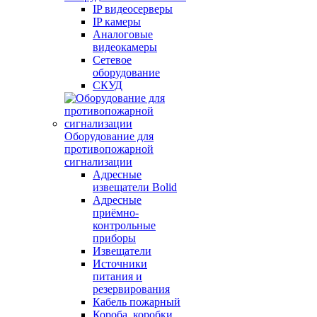
IP видеосерверы
IP камеры
Аналоговые
видеокамеры
Сетевое
оборудование
СКУД
Оборудование для
противопожарной
сигнализации
Адресные
извещатели Bolid
Адресные
приёмно-
контрольные
приборы
Извещатели
Источники
питания и
резервирования
Кабель пожарный
Короба, коробки