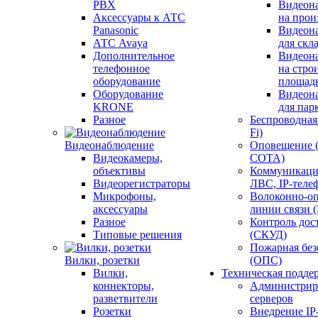
PBX
Видеон
Аксессуары к АТС
на прои
Panasonic
Видеон
АТС Avaya
для скл
Дополнительное
Видеон
телефонное
на стро
оборудование
площад
Оборудование
Видеон
KRONE
для пар
Разное
Беспроводная 
Fi)
Видеонаблюдение
Оповещение 
Видеокамеры,
СОТА)
объективы
Коммуникаци
Видеорегистраторы
ЛВС, IP-теле
Микрофоны,
Волоконно-оп
аксессуары
линии связи 
Разное
Контроль дос
Типовые решения
(СКУД)
Пожарная без
Вилки, розетки
(ОПС)
Вилки,
Техническая подде
коннекторы,
Администрир
разветвители
серверов
Розетки
Внедрение IP