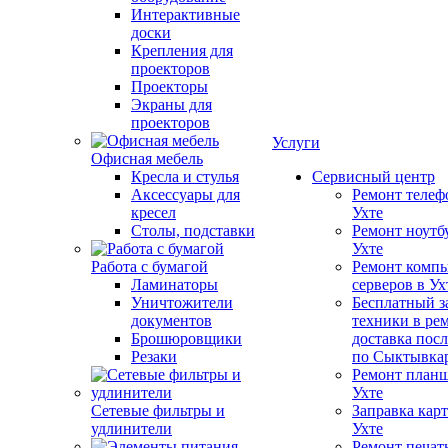
Интерактивные
доски
Крепления для
проекторов
Проекторы
Экраны для
проекторов
Услуги
Офисная мебель
Кресла и стулья
Сервисный центр
Аксессуары для
Ремонт телеф
кресел
Ухте
Столы, подставки
Ремонт ноутб
Ухте
Работа с бумагой
Ремонт компь
Ламинаторы
серверов в Ух
Уничтожители
Бесплатный з
документов
техники в ре
Брошюровщики
доставка пос
Резаки
по Сыктывка
Ремонт планш
Ухте
Сетевые фильтры и
Заправка кар
удлинители
Ухте
Ремонт печат