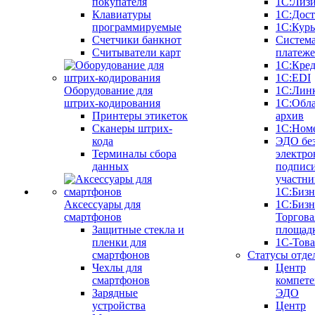
покупателя
1С:Лиз
Клавиатуры
1С:Дост
программируемые
1С:Курь
Счетчики банкнот
Систем
Считыватели карт
платеж
1С:Кре
1С:EDI
Оборудование для
1С:Лин
штрих-кодирования
1С:Обл
Принтеры этикеток
архив
Сканеры штрих-
1С:Ном
кода
ЭДО бе
Терминалы сбора
электро
данных
подписи
участни
1С:Бизн
Аксессуары для
1С:Бизн
смартфонов
Торгова
Защитные стекла и
площад
пленки для
1С-Тов
смартфонов
Статусы отде
Чехлы для
Центр
смартфонов
компете
Зарядные
ЭДО
устройства
Центр