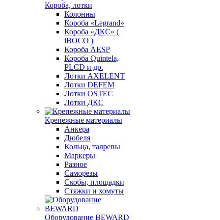
Короба, лотки
Колонны
Короба «Legrand»
Короба «ДКС» (
iBOCO )
Короба AESP
Короба Quintela,
PLCD и др.
Лотки AXELENT
Лотки DEFEM
Лотки OSTEC
Лотки ДКС
Крепежные материалы
Анкера
Дюбеля
Кольца, талрепы
Маркеры
Разное
Саморезы
Скобы, площадки
Стяжки и хомуты
Оборудование BEWARD