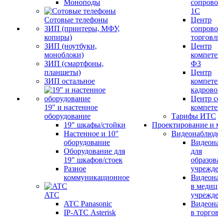
Моноподы
сопров
1С
Сотовые телефоны
Центр
ЗИП (принтеры, МФУ,
сопров
копиры)
торговл
ЗИП (ноутбуки,
Центр
моноблоки)
компете
ЗИП (смартфоны,
ФЗ
планшеты)
Центр
ЗИП остальное
компете
кадров
Центр с
19" и настенное
компет
оборудование
Тарифы ИТС
19" шкафы/стойки
Проектирование и 
Настенное и 10"
Видеонаблюд
оборудование
Видеон
Оборудование для
для
19" шкафов/стоек
образов
Разное
учрежд
коммуникационное
Видеон
в меди
ATC
учрежд
ATC Panasonic
Видеон
IP-АТС Asterisk
в торго