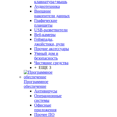
клавиатура+мышь
Аудиотехника
Внешние
накопители данных
Графические
планшеты
USB-разветвители
Веб-камеры
Геймпады,
джойстики, рули
Прочие аксессуары
Умный дом и
безопасность
Чистящие средства
+ ЕЩЕ 3
Программное
обеспечение
Антивирусы
Операционные
системы
Офисные
приложения
Прочее ПО