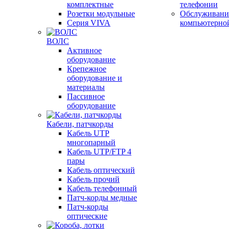
комплектные
телефонии
Розетки модульные
Обслуживани
Серия VIVA
компьютерно
ВОЛС
Активное
оборудование
Крепежное
оборудование и
материалы
Пассивное
оборудование
Кабели, патчкорды
Кабель UTP
многопарный
Кабель UTP/FTP 4
пары
Кабель оптический
Кабель прочий
Кабель телефонный
Патч-корды медные
Патч-корды
оптические