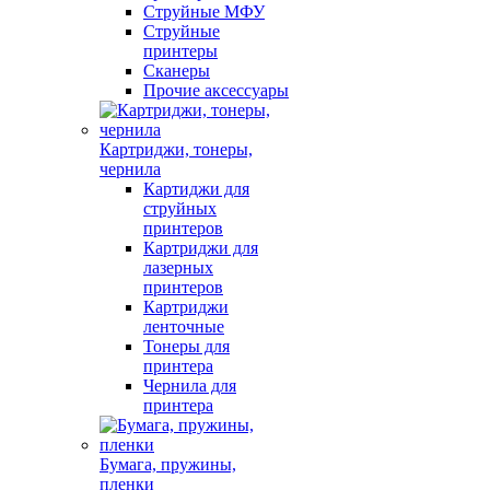
Струйные МФУ
Струйные
принтеры
Сканеры
Прочие аксессуары
Картриджи, тонеры,
чернила
Картиджи для
струйных
принтеров
Картриджи для
лазерных
принтеров
Картриджи
ленточные
Тонеры для
принтера
Чернила для
принтера
Бумага, пружины,
пленки