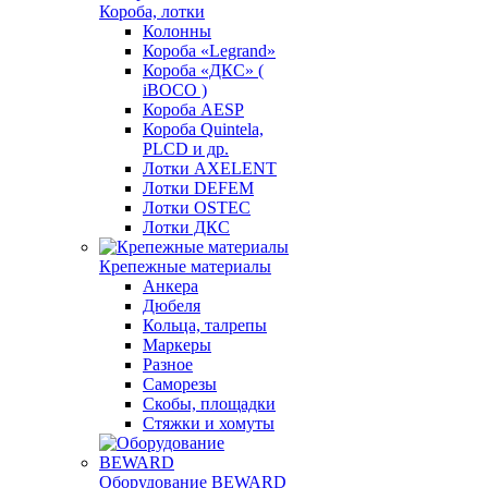
Короба, лотки
Колонны
Короба «Legrand»
Короба «ДКС» (
iBOCO )
Короба AESP
Короба Quintela,
PLCD и др.
Лотки AXELENT
Лотки DEFEM
Лотки OSTEC
Лотки ДКС
Крепежные материалы
Анкера
Дюбеля
Кольца, талрепы
Маркеры
Разное
Саморезы
Скобы, площадки
Стяжки и хомуты
Оборудование BEWARD