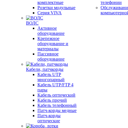
комплектные
телефонии
Розетки модульные
Обслуживани
Серия VIVA
компьютерно
ВОЛС
Активное
оборудование
Крепежное
оборудование и
материалы
Пассивное
оборудование
Кабели, патчкорды
Кабель UTP
многопарный
Кабель UTP/FTP 4
пары
Кабель оптический
Кабель прочий
Кабель телефонный
Патч-корды медные
Патч-корды
оптические