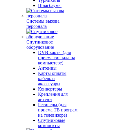
Турникеты
Шлагбаумы
Системы вызова
персонала
Спутниковое
оборудование
DVB-карты (для
приема сигнала на
компьютере)
Антенны
Карты оплаты,
кабель и
аксессуары
Конвертеры
Крепления для
антенн
Ресиверы (для
приема ТВ програм
на телевизоре)
Спутниковые
комплекты