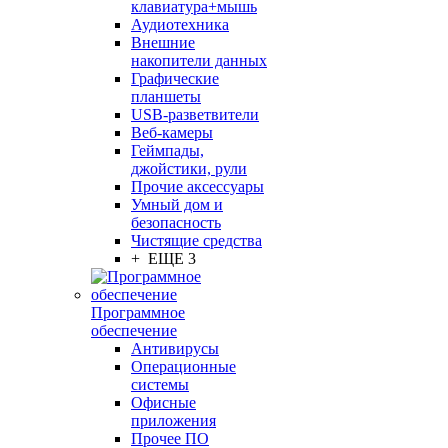
клавиатура+мышь
Аудиотехника
Внешние
накопители данных
Графические
планшеты
USB-разветвители
Веб-камеры
Геймпады,
джойстики, рули
Прочие аксессуары
Умный дом и
безопасность
Чистящие средства
+ ЕЩЕ 3
Программное
обеспечение
Антивирусы
Операционные
системы
Офисные
приложения
Прочее ПО