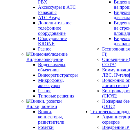
PBX
Видеон
Аксессуары к АТС
на прои
Panasonic
Видеон
АТС Avaya
для скл
Дополнительное
Видеон
телефонное
на стро
оборудование
площад
Оборудование
Видеон
KRONE
для пар
Разное
Беспроводная 
Fi)
Видеонаблюдение
Оповещение 
Видеокамеры,
СОТА)
объективы
Коммуникаци
Видеорегистраторы
ЛВС, IP-теле
Микрофоны,
Волоконно-оп
аксессуары
линии связи 
Разное
Контроль дос
Типовые решения
(СКУД)
Пожарная без
Вилки, розетки
(ОПС)
Вилки,
Техническая подде
коннекторы,
Администрир
разветвители
серверов
Розетки
Внедрение IP