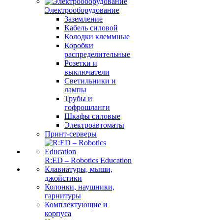
Электрооборудование
Заземление
Кабель силовой
Колодки клеммные
Коробки
распределительные
Розетки и
выключатели
Светильники и
лампы
Трубы и
гофрошланги
Шкафы силовые
Электроавтоматы
Принт-серверы
R:ED – Robotics Education
Клавиатуры, мыши,
джойстики
Колонки, наушники,
гарнитуры
Комплектующие и
корпуса