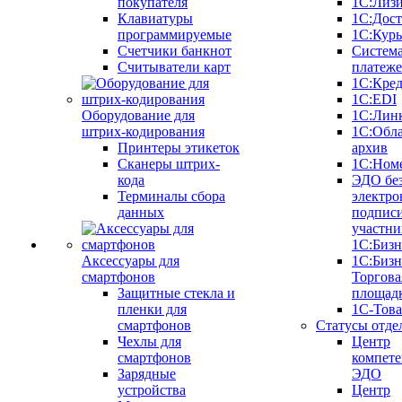
покупателя
1С:Лиз
Клавиатуры
1С:Дост
программируемые
1С:Курь
Счетчики банкнот
Систем
Считыватели карт
платеж
1С:Кре
1С:EDI
Оборудование для
1С:Лин
штрих-кодирования
1С:Обл
Принтеры этикеток
архив
Сканеры штрих-
1С:Ном
кода
ЭДО бе
Терминалы сбора
электро
данных
подписи
участни
1С:Бизн
Аксессуары для
1С:Бизн
смартфонов
Торгова
Защитные стекла и
площад
пленки для
1С-Тов
смартфонов
Статусы отде
Чехлы для
Центр
смартфонов
компете
Зарядные
ЭДО
устройства
Центр