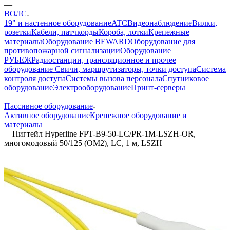
—
ВОЛС
19" и настенное оборудование
ATC
Видеонаблюдение
Вилки,
розетки
Кабели, патчкорды
Короба, лотки
Крепежные
материалы
Оборудование BEWARD
Оборудование для
противопожарной сигнализации
Оборудование
РУБЕЖ
Радиостанции, трансляционное и прочее
оборудование
Свичи, маршрутизаторы, точки доступа
Система
контроля доступа
Системы вызова персонала
Спутниковое
оборудование
Электрооборудование
Принт-серверы
—
Пассивное оборудование
Активное оборудование
Крепежное оборудование и
материалы
—
Пигтейл Hyperline FPT-B9-50-LC/PR-1M-LSZH-OR,
многомодовый 50/125 (OM2), LC, 1 м, LSZH