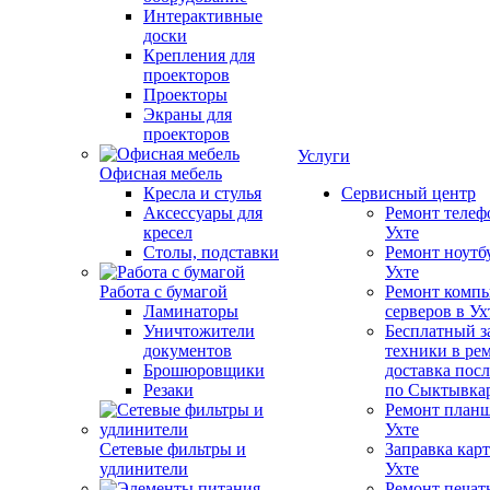
Интерактивные
доски
Крепления для
проекторов
Проекторы
Экраны для
проекторов
Услуги
Офисная мебель
Кресла и стулья
Сервисный центр
Аксессуары для
Ремонт телеф
кресел
Ухте
Столы, подставки
Ремонт ноутб
Ухте
Работа с бумагой
Ремонт компь
Ламинаторы
серверов в Ух
Уничтожители
Бесплатный з
документов
техники в ре
Брошюровщики
доставка пос
Резаки
по Сыктывка
Ремонт планш
Ухте
Сетевые фильтры и
Заправка кар
удлинители
Ухте
Ремонт печат