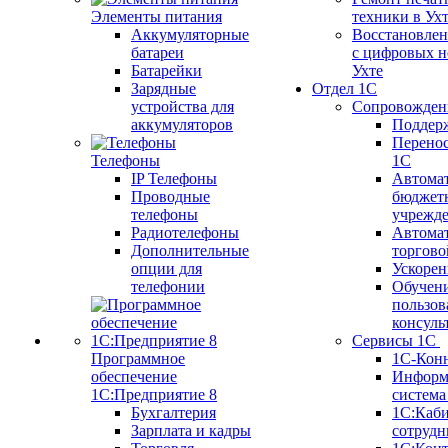
Элементы питания
техники в Ух
Аккумуляторные
Восстановлен
батареи
с цифровых н
Батарейки
Ухте
Зарядные
Отдел 1С
устройства для
Сопровожден
аккумуляторов
Поддер
Перенос
Телефоны
1С
IP Телефоны
Автома
Проводные
бюджет
телефоны
учрежд
Радиотелефоны
Автома
Дополнительные
торгово
опции для
Ускорен
телефонии
Обучен
пользов
консуль
Сервисы 1С
Программное
1С-Кон
обеспечение
Информ
1С:Предприятие 8
систем
Бухгалтерия
1С:Каб
Зарплата и кадры
сотрудн