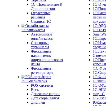
Торговля
1С:Конт
1C: Предприятие 8
1С-Отче
Доп. лицензии
1С:Под
Отраслевые
1С:Расп
решения
первич
Сервисы 1С
докуме
1С-ЭД
Онлайн-кассы
1СПАРК
Автономные
SmartW
онлайн-кассы
1С:Дир
Сенсорные
1С:Изм
терминалы
сведени
Фискальные
1С:Лек
накопители,
Отвечае
лицензии и чековая
1С:Пре
лента
через И
Фискальные
(1С:Фр
регистраторы
1С:Свер
1С-Фин
POS-периферия
1С:Фин
POS-системы
1С-ОФ
Весы
1С-ЭП
Денежные ящики
mag 1C
Детекторы валют
1C-UMI
Дисплеи
ЮКасса