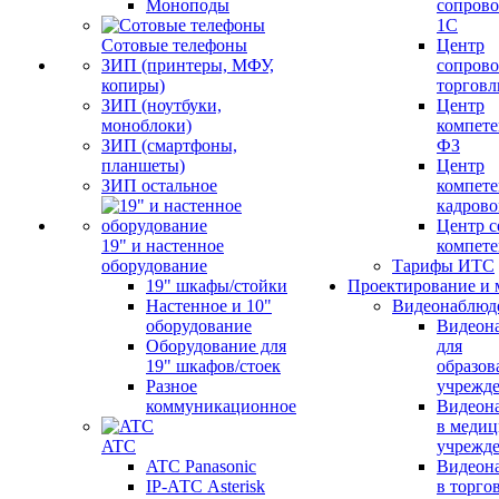
Моноподы
сопров
1С
Сотовые телефоны
Центр
ЗИП (принтеры, МФУ,
сопров
копиры)
торговл
ЗИП (ноутбуки,
Центр
моноблоки)
компете
ЗИП (смартфоны,
ФЗ
планшеты)
Центр
ЗИП остальное
компете
кадров
Центр с
19" и настенное
компет
оборудование
Тарифы ИТС
19" шкафы/стойки
Проектирование и 
Настенное и 10"
Видеонаблюд
оборудование
Видеон
Оборудование для
для
19" шкафов/стоек
образов
Разное
учрежд
коммуникационное
Видеон
в меди
ATC
учрежд
ATC Panasonic
Видеон
IP-АТС Asterisk
в торго