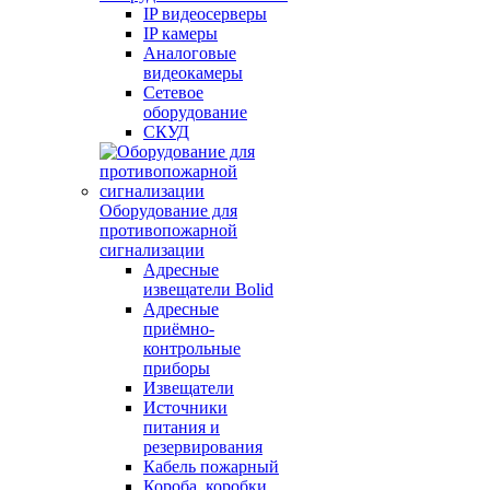
IP видеосерверы
IP камеры
Аналоговые
видеокамеры
Сетевое
оборудование
СКУД
Оборудование для
противопожарной
сигнализации
Адресные
извещатели Bolid
Адресные
приёмно-
контрольные
приборы
Извещатели
Источники
питания и
резервирования
Кабель пожарный
Короба, коробки