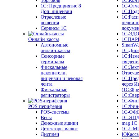
Торговля
1С:Конт
1C: Предприятие 8
1С-Отче
Доп. лицензии
1С:Под
Отраслевые
1С:Расп
решения
первич
Сервисы 1С
докуме
1С-ЭД
Онлайн-кассы
1СПАРК
Автономные
SmartW
онлайн-кассы
1С:Дир
Сенсорные
1С:Изм
терминалы
сведени
Фискальные
1С:Лек
накопители,
Отвечае
лицензии и чековая
1С:Пре
лента
через И
Фискальные
(1С:Фр
регистраторы
1С:Свер
1С-Фин
POS-периферия
1С:Фин
POS-системы
1С-ОФ
Весы
1С-ЭП
Денежные ящики
mag 1C
Детекторы валют
1C-UMI
Дисплеи
ЮКасса