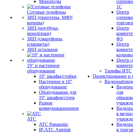
Моноподы
сопров
1С
Сотовые телефоны
Центр
ЗИП (принтеры, МФУ,
сопров
копиры)
торговл
ЗИП (ноутбуки,
Центр
моноблоки)
компете
ЗИП (смартфоны,
ФЗ
планшеты)
Центр
ЗИП остальное
компете
кадров
Центр с
19" и настенное
компет
оборудование
Тарифы ИТС
19" шкафы/стойки
Проектирование и 
Настенное и 10"
Видеонаблюд
оборудование
Видеон
Оборудование для
для
19" шкафов/стоек
образов
Разное
учрежд
коммуникационное
Видеон
в меди
ATC
учрежд
ATC Panasonic
Видеон
IP-АТС Asterisk
в торго