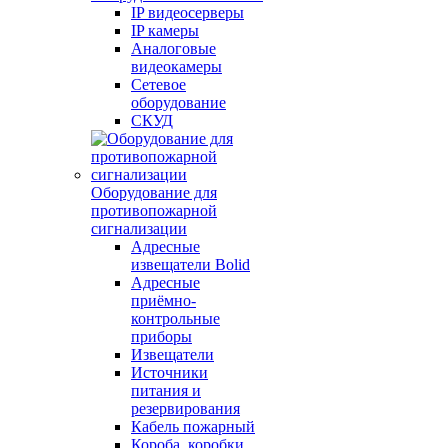
IP видеосерверы
IP камеры
Аналоговые
видеокамеры
Сетевое
оборудование
СКУД
Оборудование для
противопожарной
сигнализации
Адресные
извещатели Bolid
Адресные
приёмно-
контрольные
приборы
Извещатели
Источники
питания и
резервирования
Кабель пожарный
Короба, коробки