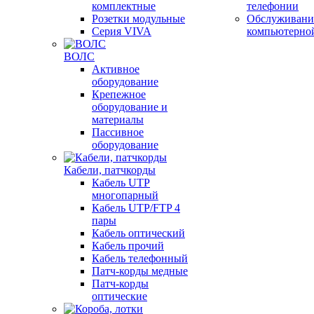
комплектные
телефонии
Розетки модульные
Обслуживани
Серия VIVA
компьютерно
ВОЛС
Активное
оборудование
Крепежное
оборудование и
материалы
Пассивное
оборудование
Кабели, патчкорды
Кабель UTP
многопарный
Кабель UTP/FTP 4
пары
Кабель оптический
Кабель прочий
Кабель телефонный
Патч-корды медные
Патч-корды
оптические