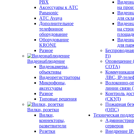
PBX
Видеон
Аксессуары к АТС
на прои
Panasonic
Видеон
АТС Avaya
для скл
Дополнительное
Видеон
телефонное
на стро
оборудование
площад
Оборудование
Видеон
KRONE
для пар
Разное
Беспроводная 
Fi)
Видеонаблюдение
Оповещение 
Видеокамеры,
СОТА)
объективы
Коммуникаци
Видеорегистраторы
ЛВС, IP-теле
Микрофоны,
Волоконно-оп
аксессуары
линии связи 
Разное
Контроль дос
Типовые решения
(СКУД)
Пожарная без
Вилки, розетки
(ОПС)
Вилки,
Техническая подде
коннекторы,
Администрир
разветвители
серверов
Розетки
Внедрение IP