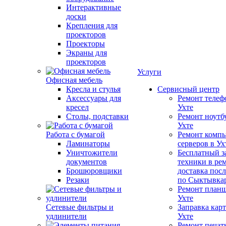
Интерактивные
доски
Крепления для
проекторов
Проекторы
Экраны для
проекторов
Услуги
Офисная мебель
Кресла и стулья
Сервисный центр
Аксессуары для
Ремонт телеф
кресел
Ухте
Столы, подставки
Ремонт ноутб
Ухте
Работа с бумагой
Ремонт компь
Ламинаторы
серверов в Ух
Уничтожители
Бесплатный з
документов
техники в ре
Брошюровщики
доставка пос
Резаки
по Сыктывка
Ремонт планш
Ухте
Сетевые фильтры и
Заправка кар
удлинители
Ухте
Ремонт печат