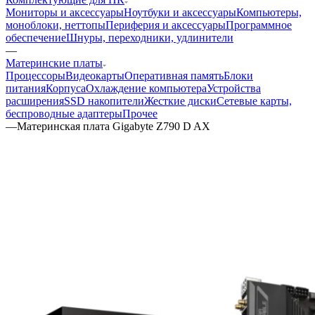
Мониторы и аксессуары
Ноутбуки и аксессуары
Компьютеры,
моноблоки, неттопы
Периферия и аксессуары
Программное
обеспечение
Шнуры, переходники, удлинители
—
Материнские платы
Процессоры
Видеокарты
Оперативная память
Блоки
питания
Корпуса
Охлаждение компьютера
Устройства
расширения
SSD накопители
Жесткие диски
Сетевые карты,
беспроводные адаптеры
Прочее
—
Материнская плата Gigabyte Z790 D AX