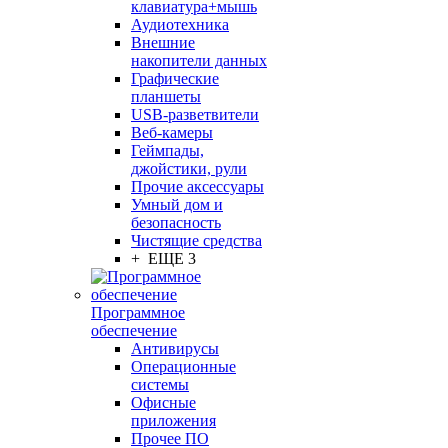
клавиатура+мышь
Аудиотехника
Внешние
накопители данных
Графические
планшеты
USB-разветвители
Веб-камеры
Геймпады,
джойстики, рули
Прочие аксессуары
Умный дом и
безопасность
Чистящие средства
+ ЕЩЕ 3
Программное
обеспечение
Антивирусы
Операционные
системы
Офисные
приложения
Прочее ПО