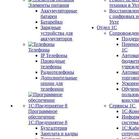
Элементы питания
техники в Ух
Аккумуляторные
Восстановлен
батареи
с цифровых н
Батарейки
Ухте
Зарядные
Отдел 1С
устройства для
Сопровожден
аккумуляторов
Поддер
Перенос
Телефоны
1С
IP Телефоны
Автома
Проводные
бюджет
телефоны
учрежд
Радиотелефоны
Автома
Дополнительные
торгово
опции для
Ускорен
телефонии
Обучен
пользов
консуль
Сервисы 1С
Программное
1С-Кон
обеспечение
Информ
1С:Предприятие 8
систем
Бухгалтерия
1С:Каб
Зарплата и кадры
сотрудн