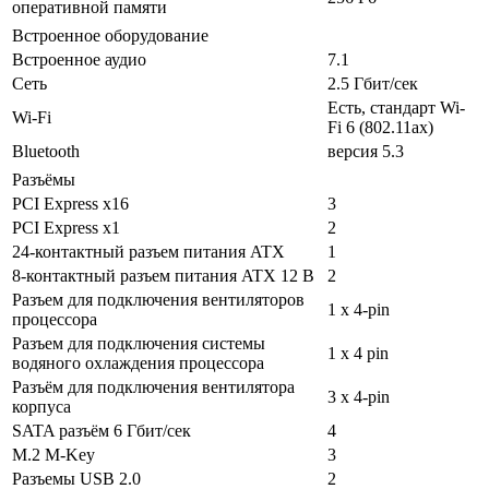
оперативной памяти
Встроенное оборудование
Встроенное аудио
7.1
Сеть
2.5 Гбит/сек
Есть, стандарт Wi-
Wi-Fi
Fi 6 (802.11ax)
Bluetooth
версия 5.3
Разъёмы
PCI Express x16
3
PCI Express x1
2
24-контактный разъем питания ATX
1
8-контактный разъем питания ATX 12 В
2
Разъем для подключения вентиляторов
1 х 4-pin
процессора
Разъем для подключения системы
1 x 4 pin
водяного охлаждения процессора
Разъём для подключения вентилятора
3 х 4-pin
корпуса
SATA разъём 6 Гбит/сек
4
M.2 M-Key
3
Разъемы USB 2.0
2