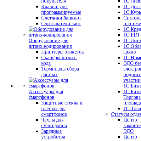
покупателя
1С:Лиз
Клавиатуры
1С:Дост
программируемые
1С:Курь
Счетчики банкнот
Систем
Считыватели карт
платеж
1С:Кре
1С:EDI
Оборудование для
1С:Лин
штрих-кодирования
1С:Обл
Принтеры этикеток
архив
Сканеры штрих-
1С:Ном
кода
ЭДО бе
Терминалы сбора
электро
данных
подписи
участни
1С:Бизн
Аксессуары для
1С:Бизн
смартфонов
Торгова
Защитные стекла и
площад
пленки для
1С-Тов
смартфонов
Статусы отде
Чехлы для
Центр
смартфонов
компете
Зарядные
ЭДО
устройства
Центр