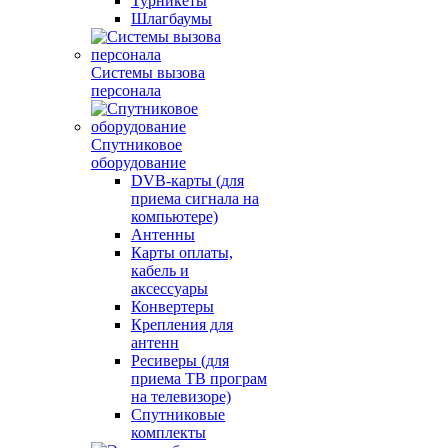
Турникеты
Шлагбаумы
Системы вызова
персонала
Спутниковое
оборудование
DVB-карты (для
приема сигнала на
компьютере)
Антенны
Карты оплаты,
кабель и
аксессуары
Конвертеры
Крепления для
антенн
Ресиверы (для
приема ТВ програм
на телевизоре)
Спутниковые
комплекты