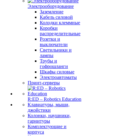
Электрооборудование
Заземление
Кабель силовой
Колодки клеммные
Коробки
распределительные
Розетки и
выключатели
Светильники и
лампы
Трубы и
гофрошланги
Шкафы силовые
Электроавтоматы
Принт-серверы
R:ED – Robotics Education
Клавиатуры, мыши,
джойстики
Колонки, наушники,
гарнитуры
Комплектующие и
корпуса