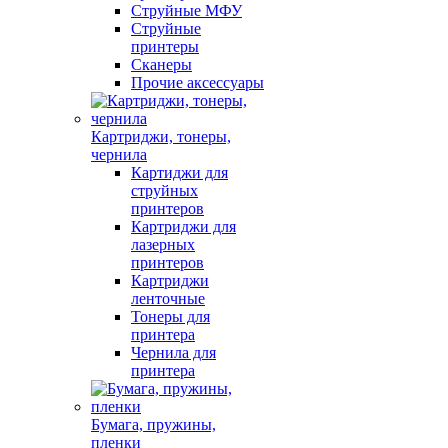
Струйные МФУ
Струйные
принтеры
Сканеры
Прочие аксессуары
Картриджи, тонеры,
чернила
Картиджи для
струйных
принтеров
Картриджи для
лазерных
принтеров
Картриджи
ленточные
Тонеры для
принтера
Чернила для
принтера
Бумага, пружины,
пленки