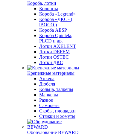
Короба, лотки
Колонны
Короба «Legrand»
Короба «ДКС» (
iBOCO )
Короба AESP
Короба Quintela,
PLCD и др.
Лотки AXELENT
Лотки DEFEM
Лотки OSTEC
Лотки ДКС
Крепежные материалы
Анкера
Дюбеля
Кольца, талрепы
Маркеры
Разное
Саморезы
Скобы, площадки
Стяжки и хомуты
Оборудование BEWARD