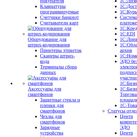
покупателя
1С:Лиз
Клавиатуры
1С:Дост
программируемые
1С:Курь
Счетчики банкнот
Систем
Считыватели карт
платеж
1С:Кре
1С:EDI
Оборудование для
1С:Лин
штрих-кодирования
1С:Обл
Принтеры этикеток
архив
Сканеры штрих-
1С:Ном
кода
ЭДО бе
Терминалы сбора
электро
данных
подписи
участни
1С:Бизн
Аксессуары для
1С:Бизн
смартфонов
Торгова
Защитные стекла и
площад
пленки для
1С-Тов
смартфонов
Статусы отде
Чехлы для
Центр
смартфонов
компете
Зарядные
ЭДО
устройства
Центр