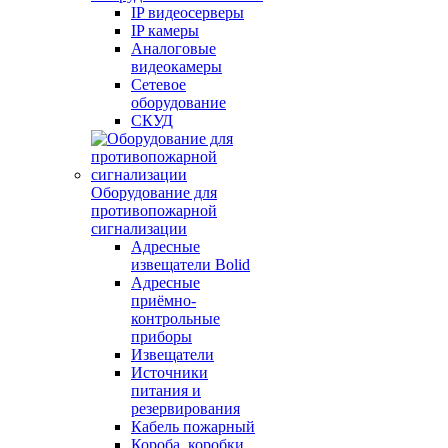
IP видеосерверы
IP камеры
Аналоговые
видеокамеры
Сетевое
оборудование
СКУД
Оборудование для
противопожарной
сигнализации
Адресные
извещатели Bolid
Адресные
приёмно-
контрольные
приборы
Извещатели
Источники
питания и
резервирования
Кабель пожарный
Короба, коробки