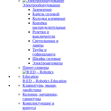
Электрооборудование
Заземление
Кабель силовой
Колодки клеммные
Коробки
распределительные
Розетки и
выключатели
Светильники и
лампы
Трубы и
гофрошланги
Шкафы силовые
Электроавтоматы
Принт-серверы
R:ED – Robotics Education
Клавиатуры, мыши,
джойстики
Колонки, наушники,
гарнитуры
Комплектующие и
корпуса