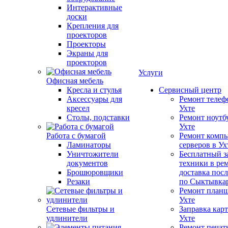
Интерактивные
доски
Крепления для
проекторов
Проекторы
Экраны для
проекторов
Услуги
Офисная мебель
Кресла и стулья
Сервисный центр
Аксессуары для
Ремонт телеф
кресел
Ухте
Столы, подставки
Ремонт ноутб
Ухте
Работа с бумагой
Ремонт компь
Ламинаторы
серверов в Ух
Уничтожители
Бесплатный з
документов
техники в ре
Брошюровщики
доставка пос
Резаки
по Сыктывка
Ремонт планш
Ухте
Сетевые фильтры и
Заправка кар
удлинители
Ухте
Ремонт печат