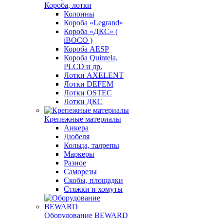
Короба, лотки
Колонны
Короба «Legrand»
Короба «ДКС» (
iBOCO )
Короба AESP
Короба Quintela,
PLCD и др.
Лотки AXELENT
Лотки DEFEM
Лотки OSTEC
Лотки ДКС
Крепежные материалы
Анкера
Дюбеля
Кольца, талрепы
Маркеры
Разное
Саморезы
Скобы, площадки
Стяжки и хомуты
Оборудование BEWARD