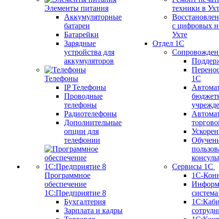
Элементы питания
техники в Ух
Аккумуляторные
Восстановлен
батареи
с цифровых н
Батарейки
Ухте
Зарядные
Отдел 1С
устройства для
Сопровожден
аккумуляторов
Поддер
Перенос
Телефоны
1С
IP Телефоны
Автома
Проводные
бюджет
телефоны
учрежд
Радиотелефоны
Автома
Дополнительные
торгово
опции для
Ускорен
телефонии
Обучен
пользов
консуль
Сервисы 1С
Программное
1С-Кон
обеспечение
Информ
1С:Предприятие 8
систем
Бухгалтерия
1С:Каб
Зарплата и кадры
сотрудн