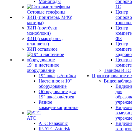
Моноподы
сопров
1С
Сотовые телефоны
Центр
ЗИП (принтеры, МФУ,
сопров
копиры)
торговл
ЗИП (ноутбуки,
Центр
моноблоки)
компете
ЗИП (смартфоны,
ФЗ
планшеты)
Центр
ЗИП остальное
компете
кадров
Центр с
19" и настенное
компет
оборудование
Тарифы ИТС
19" шкафы/стойки
Проектирование и 
Настенное и 10"
Видеонаблюд
оборудование
Видеон
Оборудование для
для
19" шкафов/стоек
образов
Разное
учрежд
коммуникационное
Видеон
в меди
ATC
учрежд
ATC Panasonic
Видеон
IP-АТС Asterisk
в торго