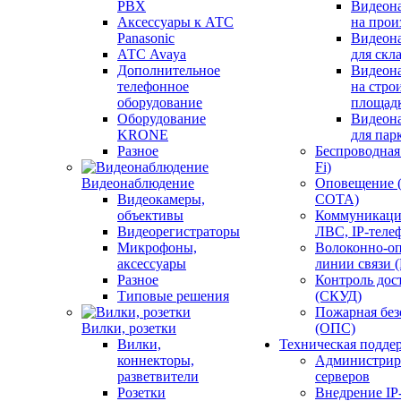
PBX
Видеон
Аксессуары к АТС
на прои
Panasonic
Видеон
АТС Avaya
для скл
Дополнительное
Видеон
телефонное
на стро
оборудование
площад
Оборудование
Видеон
KRONE
для пар
Разное
Беспроводная 
Fi)
Видеонаблюдение
Оповещение 
Видеокамеры,
СОТА)
объективы
Коммуникаци
Видеорегистраторы
ЛВС, IP-теле
Микрофоны,
Волоконно-оп
аксессуары
линии связи 
Разное
Контроль дос
Типовые решения
(СКУД)
Пожарная без
Вилки, розетки
(ОПС)
Вилки,
Техническая подде
коннекторы,
Администрир
разветвители
серверов
Розетки
Внедрение IP