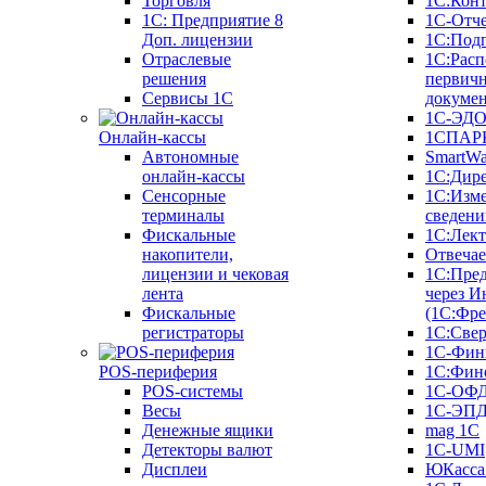
Торговля
1С:Конт
1C: Предприятие 8
1С-Отче
Доп. лицензии
1С:Под
Отраслевые
1С:Расп
решения
первич
Сервисы 1С
докуме
1С-ЭД
Онлайн-кассы
1СПАРК
Автономные
SmartW
онлайн-кассы
1С:Дир
Сенсорные
1С:Изм
терминалы
сведени
Фискальные
1С:Лек
накопители,
Отвечае
лицензии и чековая
1С:Пре
лента
через И
Фискальные
(1С:Фр
регистраторы
1С:Свер
1С-Фин
POS-периферия
1С:Фин
POS-системы
1С-ОФ
Весы
1С-ЭП
Денежные ящики
mag 1C
Детекторы валют
1C-UMI
Дисплеи
ЮКасса