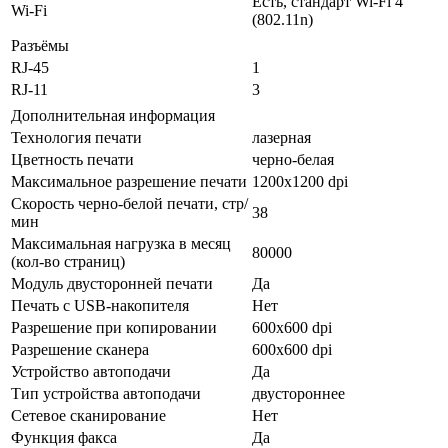
Есть, стандарт Wi-Fi 4
Wi-Fi
(802.11n)
Разъёмы
RJ-45
1
RJ-11
3
Дополнительная информация
Технология печати
лазерная
Цветность печати
черно-белая
Максимальное разрешение печати
1200x1200 dpi
Скорость черно-белой печати, стр/
38
мин
Максимальная нагрузка в месяц
80000
(кол-во страниц)
Модуль двусторонней печати
Да
Печать с USB-накопителя
Нет
Разрешение при копировании
600x600 dpi
Разрешение сканера
600x600 dpi
Устройство автоподачи
Да
Тип устройства автоподачи
двустороннее
Сетевое сканирование
Нет
Функция факса
Да