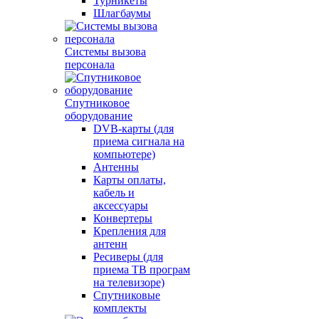
Турникеты
Шлагбаумы
Системы вызова
персонала
Спутниковое
оборудование
DVB-карты (для
приема сигнала на
компьютере)
Антенны
Карты оплаты,
кабель и
аксессуары
Конвертеры
Крепления для
антенн
Ресиверы (для
приема ТВ програм
на телевизоре)
Спутниковые
комплекты