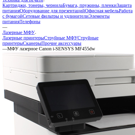
Картриджи, тонеры, чернила
Бумага, пружины, пленки
Защита
питания
Оборудование для презентаций
Офисная мебель
Работа
с бумагой
Сетевые фильтры и удлинители
Элементы
питания
Телефоны
—
Лазерные МФУ
Лазерные принтеры
Струйные МФУ
Струйные
принтеры
Сканеры
Прочие аксессуары
—
МФУ лазерное Canon i-SENSYS MF455dw