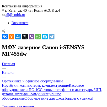
Контактная информация
г. Ухта, ул. 40 лет Коми АССР, д.4
all@sodrk.ru
Вконтакте
МФУ лазерное Canon i-SENSYS
MF455dw
Главная
—
Каталог
—
Оргтехника и офисное оборудование
Ноутбуки, компьютеры, комплектующие
Кассовое
оборудование и ПО 1С
Сотовые телефоны и аксессуары
ЗИП,
детали, шлейфы
Коммуникационное
оборудование
Оборудование для школ
Товары с уценкой
—
Техника для печати