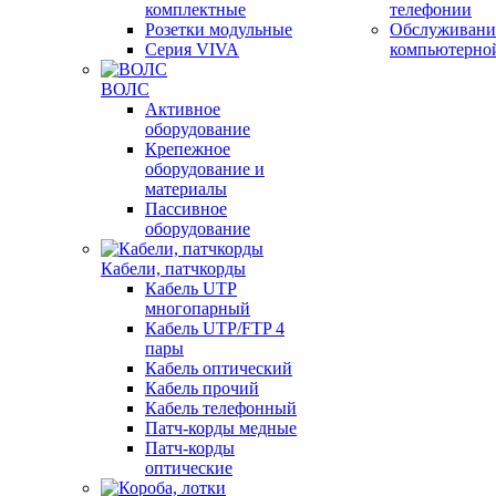
комплектные
телефонии
Розетки модульные
Обслуживани
Серия VIVA
компьютерно
ВОЛС
Активное
оборудование
Крепежное
оборудование и
материалы
Пассивное
оборудование
Кабели, патчкорды
Кабель UTP
многопарный
Кабель UTP/FTP 4
пары
Кабель оптический
Кабель прочий
Кабель телефонный
Патч-корды медные
Патч-корды
оптические