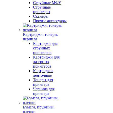
Струйные МФУ
Струйные
принтеры
Сканеры
Прочие аксессуары
Картриджи, тонеры,
чернила
Картиджи для
струйных
принтеров
Картриджи для
лазерных
принтеров
Картриджи
ленточные
Тонеры для
принтера
Чернила для
принтера
Бумага, пружины,
пленки