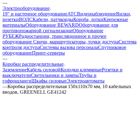
—
Электрооборудование
19" и настенное оборудование
ATC
Видеонаблюдение
Вилки,
розетки
ВОЛС
Кабели, патчкорды
Короба, лотки
Крепежные
материалы
Оборудование BEWARD
Оборудование для
противопожарной сигнализации
Оборудование
РУБЕЖ
Радиостанции, трансляционное и прочее
оборудование
Свичи, маршрутизаторы, точки доступа
Система
контроля доступа
Системы вызова персонала
Спутниковое
оборудование
Принт-серверы
—
Коробки распределительные
Заземление
Кабель силовой
Колодки клеммные
Розетки и
выключатели
Светильники и лампы
Трубы и
гофрошланги
Шкафы силовые
Электроавтоматы
—
Коробка распределительная 150х110х70 мм, 10 кабельных
вводов, GREENELL GE41242