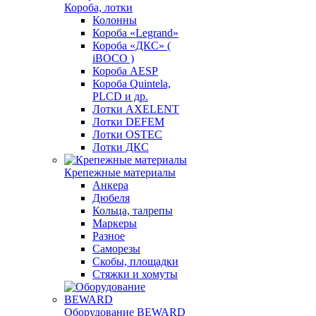
Короба, лотки
Колонны
Короба «Legrand»
Короба «ДКС» (
iBOCO )
Короба AESP
Короба Quintela,
PLCD и др.
Лотки AXELENT
Лотки DEFEM
Лотки OSTEC
Лотки ДКС
Крепежные материалы
Анкера
Дюбеля
Кольца, талрепы
Маркеры
Разное
Саморезы
Скобы, площадки
Стяжки и хомуты
Оборудование BEWARD