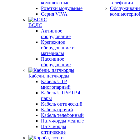
комплектные
телефонии
Розетки модульные
Обслуживани
Серия VIVA
компьютерно
ВОЛС
Активное
оборудование
Крепежное
оборудование и
материалы
Пассивное
оборудование
Кабели, патчкорды
Кабель UTP
многопарный
Кабель UTP/FTP 4
пары
Кабель оптический
Кабель прочий
Кабель телефонный
Патч-корды медные
Патч-корды
оптические