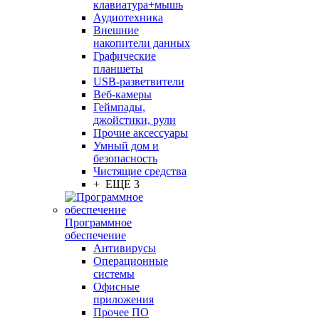
клавиатура+мышь
Аудиотехника
Внешние
накопители данных
Графические
планшеты
USB-разветвители
Веб-камеры
Геймпады,
джойстики, рули
Прочие аксессуары
Умный дом и
безопасность
Чистящие средства
+ ЕЩЕ 3
Программное
обеспечение
Антивирусы
Операционные
системы
Офисные
приложения
Прочее ПО