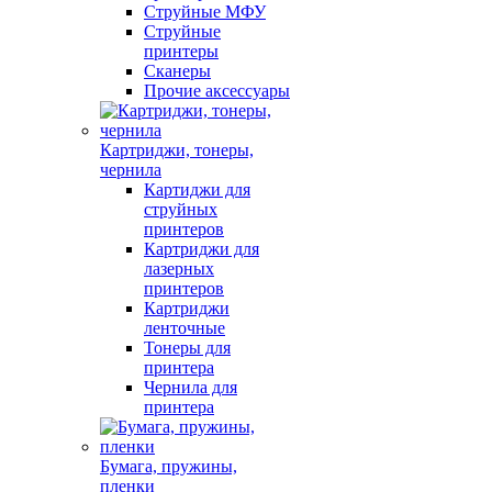
Струйные МФУ
Струйные
принтеры
Сканеры
Прочие аксессуары
Картриджи, тонеры,
чернила
Картиджи для
струйных
принтеров
Картриджи для
лазерных
принтеров
Картриджи
ленточные
Тонеры для
принтера
Чернила для
принтера
Бумага, пружины,
пленки