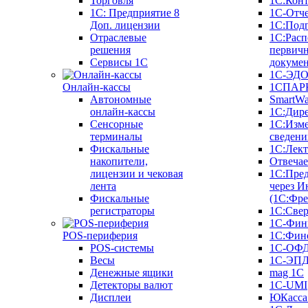
Торговля
1С:Конт
1C: Предприятие 8
1С-Отче
Доп. лицензии
1С:Под
Отраслевые
1С:Расп
решения
первич
Сервисы 1С
докуме
1С-ЭД
Онлайн-кассы
1СПАРК
Автономные
SmartW
онлайн-кассы
1С:Дир
Сенсорные
1С:Изм
терминалы
сведени
Фискальные
1С:Лек
накопители,
Отвечае
лицензии и чековая
1С:Пре
лента
через И
Фискальные
(1С:Фр
регистраторы
1С:Свер
1С-Фин
POS-периферия
1С:Фин
POS-системы
1С-ОФ
Весы
1С-ЭП
Денежные ящики
mag 1C
Детекторы валют
1C-UMI
Дисплеи
ЮКасса