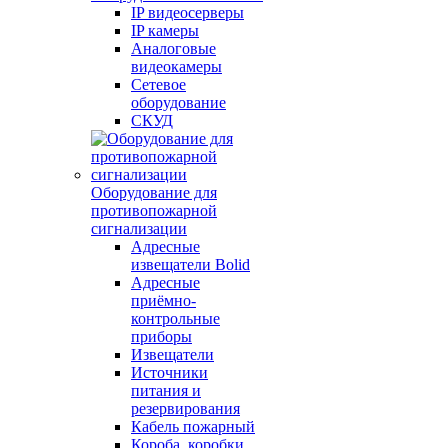
IP видеосерверы
IP камеры
Аналоговые
видеокамеры
Сетевое
оборудование
СКУД
Оборудование для
противопожарной
сигнализации
Адресные
извещатели Bolid
Адресные
приёмно-
контрольные
приборы
Извещатели
Источники
питания и
резервирования
Кабель пожарный
Короба, коробки