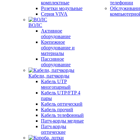
комплектные
телефонии
Розетки модульные
Обслуживани
Серия VIVA
компьютерно
ВОЛС
Активное
оборудование
Крепежное
оборудование и
материалы
Пассивное
оборудование
Кабели, патчкорды
Кабель UTP
многопарный
Кабель UTP/FTP 4
пары
Кабель оптический
Кабель прочий
Кабель телефонный
Патч-корды медные
Патч-корды
оптические