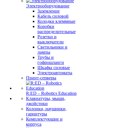
Электрооборудование
Заземление
Кабель силовой
Колодки клеммные
Коробки
распределительные
Розетки и
выключатели
Светильники и
лампы
Трубы и
гофрошланги
Шкафы силовые
Электроавтоматы
Принт-серверы
R:ED – Robotics Education
Клавиатуры, мыши,
джойстики
Колонки, наушники,
гарнитуры
Комплектующие и
корпуса