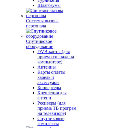
Турникеты
Шлагбаумы
Системы вызова
персонала
Спутниковое
оборудование
DVB-карты (для
приема сигнала на
компьютере)
Антенны
Карты оплаты,
кабель и
аксессуары
Конвертеры
Крепления для
антенн
Ресиверы (для
приема ТВ програм
на телевизоре)
Спутниковые
комплекты