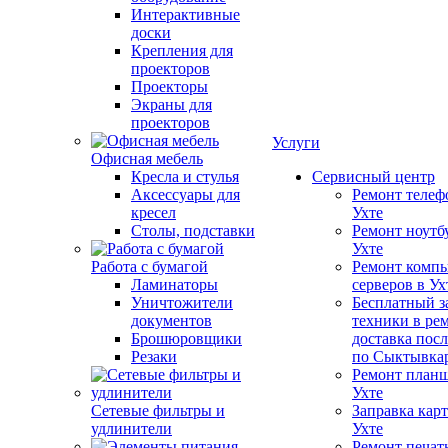
Интерактивные
доски
Крепления для
проекторов
Проекторы
Экраны для
проекторов
Услуги
Офисная мебель
Кресла и стулья
Сервисный центр
Аксессуары для
Ремонт телеф
кресел
Ухте
Столы, подставки
Ремонт ноутб
Ухте
Работа с бумагой
Ремонт компь
Ламинаторы
серверов в Ух
Уничтожители
Бесплатный з
документов
техники в ре
Брошюровщики
доставка пос
Резаки
по Сыктывка
Ремонт планш
Ухте
Сетевые фильтры и
Заправка кар
удлинители
Ухте
Ремонт печат