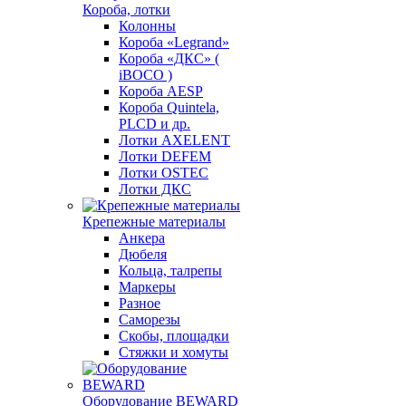
Короба, лотки
Колонны
Короба «Legrand»
Короба «ДКС» (
iBOCO )
Короба AESP
Короба Quintela,
PLCD и др.
Лотки AXELENT
Лотки DEFEM
Лотки OSTEC
Лотки ДКС
Крепежные материалы
Анкера
Дюбеля
Кольца, талрепы
Маркеры
Разное
Саморезы
Скобы, площадки
Стяжки и хомуты
Оборудование BEWARD