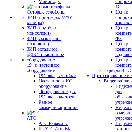
Моноподы
сопров
1С
Сотовые телефоны
Центр
ЗИП (принтеры, МФУ,
сопров
копиры)
торговл
ЗИП (ноутбуки,
Центр
моноблоки)
компете
ЗИП (смартфоны,
ФЗ
планшеты)
Центр
ЗИП остальное
компете
кадров
Центр с
19" и настенное
компет
оборудование
Тарифы ИТС
19" шкафы/стойки
Проектирование и 
Настенное и 10"
Видеонаблюд
оборудование
Видеон
Оборудование для
для
19" шкафов/стоек
образов
Разное
учрежд
коммуникационное
Видеон
в меди
ATC
учрежд
ATC Panasonic
Видеон
IP-АТС Asterisk
в торго