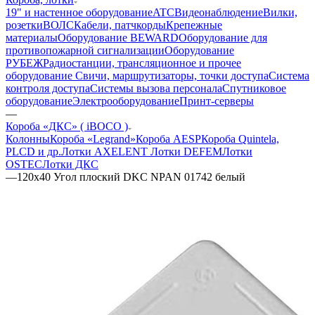
19" и настенное оборудование
ATC
Видеонаблюдение
Вилки,
розетки
ВОЛС
Кабели, патчкорды
Крепежные
материалы
Оборудование BEWARD
Оборудование для
противопожарной сигнализации
Оборудование
РУБЕЖ
Радиостанции, трансляционное и прочее
оборудование
Свичи, маршрутизаторы, точки доступа
Система
контроля доступа
Системы вызова персонала
Спутниковое
оборудование
Электрооборудование
Принт-серверы
—
Короба «ДКС» ( iBOCO )
Колонны
Короба «Legrand»
Короба AESP
Короба Quintela,
PLCD и др.
Лотки AXELENT
Лотки DEFEM
Лотки
OSTEC
Лотки ДКС
—
120x40 Угол плоский DKC NPAN 01742 белый