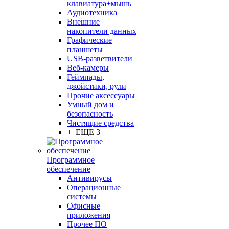
клавиатура+мышь
Аудиотехника
Внешние
накопители данных
Графические
планшеты
USB-разветвители
Веб-камеры
Геймпады,
джойстики, рули
Прочие аксессуары
Умный дом и
безопасность
Чистящие средства
+ ЕЩЕ 3
Программное
обеспечение
Антивирусы
Операционные
системы
Офисные
приложения
Прочее ПО