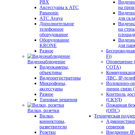
PBX
Видеон
Аксессуары к АТС
на прои
Panasonic
Видеон
АТС Avaya
для скл
Дополнительное
Видеон
телефонное
на стро
оборудование
площад
Оборудование
Видеон
KRONE
для пар
Разное
Беспроводная 
Fi)
Видеонаблюдение
Оповещение 
Видеокамеры,
СОТА)
объективы
Коммуникаци
Видеорегистраторы
ЛВС, IP-теле
Микрофоны,
Волоконно-оп
аксессуары
линии связи 
Разное
Контроль дос
Типовые решения
(СКУД)
Пожарная без
Вилки, розетки
(ОПС)
Вилки,
Техническая подде
коннекторы,
Администрир
разветвители
серверов
Розетки
Внедрение IP