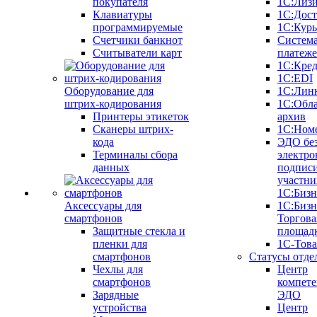
покупателя
1С:Лиз
Клавиатуры
1С:Дост
программируемые
1С:Курь
Счетчики банкнот
Систем
Считыватели карт
платеж
1С:Кре
1С:EDI
Оборудование для
1С:Лин
штрих-кодирования
1С:Обл
Принтеры этикеток
архив
Сканеры штрих-
1С:Ном
кода
ЭДО бе
Терминалы сбора
электро
данных
подписи
участни
1С:Бизн
Аксессуары для
1С:Бизн
смартфонов
Торгова
Защитные стекла и
площад
пленки для
1С-Тов
смартфонов
Статусы отде
Чехлы для
Центр
смартфонов
компете
Зарядные
ЭДО
устройства
Центр