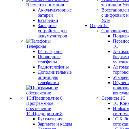
Элементы питания
техники в Ух
Аккумуляторные
Восстановлен
батареи
с цифровых н
Батарейки
Ухте
Зарядные
Отдел 1С
устройства для
Сопровожден
аккумуляторов
Поддер
Перенос
Телефоны
1С
IP Телефоны
Автома
Проводные
бюджет
телефоны
учрежд
Радиотелефоны
Автома
Дополнительные
торгово
опции для
Ускорен
телефонии
Обучен
пользов
консуль
Сервисы 1С
Программное
1С-Кон
обеспечение
Информ
1С:Предприятие 8
систем
Бухгалтерия
1С:Каб
Зарплата и кадры
сотрудн