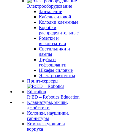
Электрооборудование
Заземление
Кабель силовой
Колодки клеммные
Коробки
распределительные
Розетки и
выключатели
Светильники и
лампы
Трубы и
гофрошланги
Шкафы силовые
Электроавтоматы
Принт-серверы
R:ED – Robotics Education
Клавиатуры, мыши,
джойстики
Колонки, наушники,
гарнитуры
Комплектующие и
корпуса