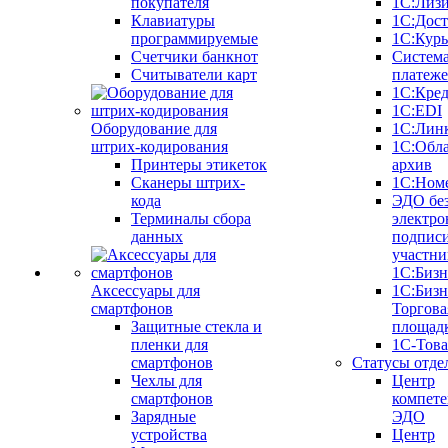
покупателя
1С:Лиз
Клавиатуры
1С:Дост
программируемые
1С:Курь
Счетчики банкнот
Систем
Считыватели карт
платеж
1С:Кре
1С:EDI
Оборудование для
1С:Лин
штрих-кодирования
1С:Обл
Принтеры этикеток
архив
Сканеры штрих-
1С:Ном
кода
ЭДО бе
Терминалы сбора
электро
данных
подписи
участни
1С:Бизн
Аксессуары для
1С:Бизн
смартфонов
Торгова
Защитные стекла и
площад
пленки для
1С-Тов
смартфонов
Статусы отде
Чехлы для
Центр
смартфонов
компете
Зарядные
ЭДО
устройства
Центр