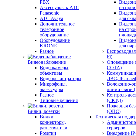
PBX
Видеон
Аксессуары к АТС
на прои
Panasonic
Видеон
АТС Avaya
для скл
Дополнительное
Видеон
телефонное
на стро
оборудование
площад
Оборудование
Видеон
KRONE
для пар
Разное
Беспроводная 
Fi)
Видеонаблюдение
Оповещение 
Видеокамеры,
СОТА)
объективы
Коммуникаци
Видеорегистраторы
ЛВС, IP-теле
Микрофоны,
Волоконно-оп
аксессуары
линии связи 
Разное
Контроль дос
Типовые решения
(СКУД)
Пожарная без
Вилки, розетки
(ОПС)
Вилки,
Техническая подде
коннекторы,
Администрир
разветвители
серверов
Розетки
Внедрение IP