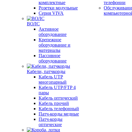
комплектные
телефонии
Розетки модульные
Обслуживани
Серия VIVA
компьютерно
ВОЛС
Активное
оборудование
Крепежное
оборудование и
материалы
Пассивное
оборудование
Кабели, патчкорды
Кабель UTP
многопарный
Кабель UTP/FTP 4
пары
Кабель оптический
Кабель прочий
Кабель телефонный
Патч-корды медные
Патч-корды
оптические