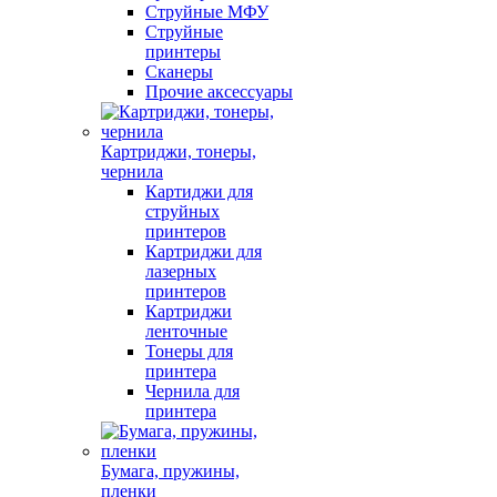
Струйные МФУ
Струйные
принтеры
Сканеры
Прочие аксессуары
Картриджи, тонеры,
чернила
Картиджи для
струйных
принтеров
Картриджи для
лазерных
принтеров
Картриджи
ленточные
Тонеры для
принтера
Чернила для
принтера
Бумага, пружины,
пленки