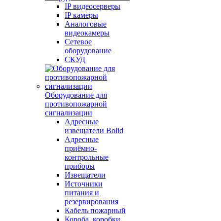
IP видеосерверы
IP камеры
Аналоговые
видеокамеры
Сетевое
оборудование
СКУД
Оборудование для
противопожарной
сигнализации
Адресные
извещатели Bolid
Адресные
приёмно-
контрольные
приборы
Извещатели
Источники
питания и
резервирования
Кабель пожарный
Короба, коробки