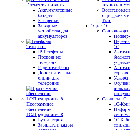
Элементы питания
техники в Ух
Аккумуляторные
Восстановлен
батареи
с цифровых н
Батарейки
Ухте
Зарядные
Отдел 1С
устройства для
Сопровожден
аккумуляторов
Поддер
Перенос
Телефоны
1С
IP Телефоны
Автома
Проводные
бюджет
телефоны
учрежд
Радиотелефоны
Автома
Дополнительные
торгово
опции для
Ускорен
телефонии
Обучен
пользов
консуль
Сервисы 1С
Программное
1С-Кон
обеспечение
Информ
1С:Предприятие 8
систем
Бухгалтерия
1С:Каб
Зарплата и кадры
сотрудн