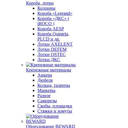
Короба, лотки
Колонны
Короба «Legrand»
Короба «ДКС» (
iBOCO )
Короба AESP
Короба Quintela,
PLCD и др.
Лотки AXELENT
Лотки DEFEM
Лотки OSTEC
Лотки ДКС
Крепежные материалы
Анкера
Дюбеля
Кольца, талрепы
Маркеры
Разное
Саморезы
Скобы, площадки
Стяжки и хомуты
Оборудование BEWARD