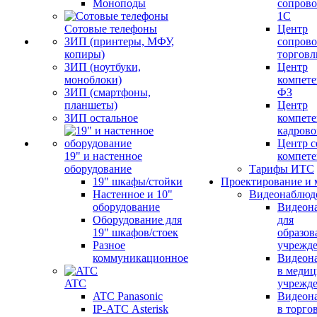
Моноподы
сопров
1С
Сотовые телефоны
Центр
ЗИП (принтеры, МФУ,
сопров
копиры)
торговл
ЗИП (ноутбуки,
Центр
моноблоки)
компете
ЗИП (смартфоны,
ФЗ
планшеты)
Центр
ЗИП остальное
компете
кадров
Центр с
19" и настенное
компет
оборудование
Тарифы ИТС
19" шкафы/стойки
Проектирование и 
Настенное и 10"
Видеонаблюд
оборудование
Видеон
Оборудование для
для
19" шкафов/стоек
образов
Разное
учрежд
коммуникационное
Видеон
в меди
ATC
учрежд
ATC Panasonic
Видеон
IP-АТС Asterisk
в торго