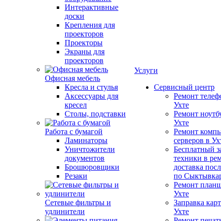
Интерактивные
доски
Крепления для
проекторов
Проекторы
Экраны для
проекторов
Услуги
Офисная мебель
Кресла и стулья
Сервисный центр
Аксессуары для
Ремонт телеф
кресел
Ухте
Столы, подставки
Ремонт ноутб
Ухте
Работа с бумагой
Ремонт компь
Ламинаторы
серверов в Ух
Уничтожители
Бесплатный з
документов
техники в ре
Брошюровщики
доставка пос
Резаки
по Сыктывка
Ремонт планш
Ухте
Сетевые фильтры и
Заправка кар
удлинители
Ухте
Ремонт печат