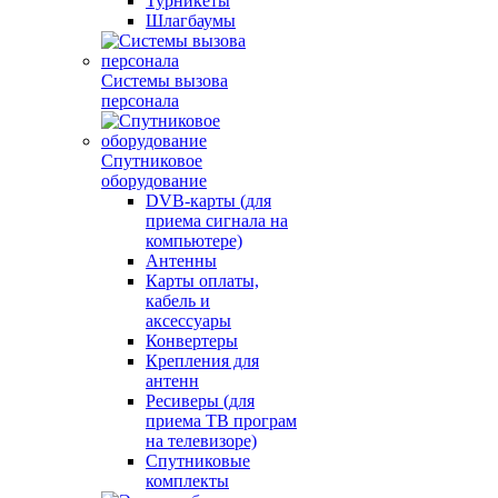
Турникеты
Шлагбаумы
Системы вызова
персонала
Спутниковое
оборудование
DVB-карты (для
приема сигнала на
компьютере)
Антенны
Карты оплаты,
кабель и
аксессуары
Конвертеры
Крепления для
антенн
Ресиверы (для
приема ТВ програм
на телевизоре)
Спутниковые
комплекты