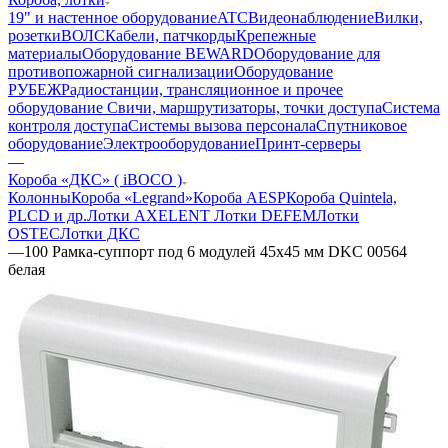
19" и настенное оборудование
ATC
Видеонаблюдение
Вилки,
розетки
ВОЛС
Кабели, патчкорды
Крепежные
материалы
Оборудование BEWARD
Оборудование для
противопожарной сигнализации
Оборудование
РУБЕЖ
Радиостанции, трансляционное и прочее
оборудование
Свичи, маршрутизаторы, точки доступа
Система
контроля доступа
Системы вызова персонала
Спутниковое
оборудование
Электрооборудование
Принт-серверы
—
Короба «ДКС» ( iBOCO )
Колонны
Короба «Legrand»
Короба AESP
Короба Quintela,
PLCD и др.
Лотки AXELENT
Лотки DEFEM
Лотки
OSTEC
Лотки ДКС
—
100 Рамка-суппорт под 6 модулей 45х45 мм DKC 00564
белая