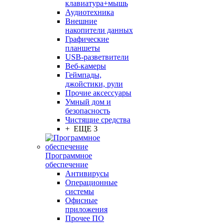
клавиатура+мышь
Аудиотехника
Внешние
накопители данных
Графические
планшеты
USB-разветвители
Веб-камеры
Геймпады,
джойстики, рули
Прочие аксессуары
Умный дом и
безопасность
Чистящие средства
+ ЕЩЕ 3
Программное
обеспечение
Антивирусы
Операционные
системы
Офисные
приложения
Прочее ПО