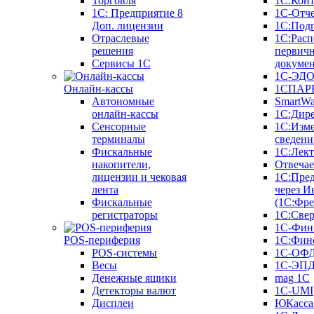
Торговля
1С:Конт
1C: Предприятие 8
1С-Отче
Доп. лицензии
1С:Под
Отраслевые
1С:Расп
решения
первич
Сервисы 1С
докуме
1С-ЭД
Онлайн-кассы
1СПАРК
Автономные
SmartW
онлайн-кассы
1С:Дир
Сенсорные
1С:Изм
терминалы
сведени
Фискальные
1С:Лек
накопители,
Отвечае
лицензии и чековая
1С:Пре
лента
через И
Фискальные
(1С:Фр
регистраторы
1С:Свер
1С-Фин
POS-периферия
1С:Фин
POS-системы
1С-ОФ
Весы
1С-ЭП
Денежные ящики
mag 1C
Детекторы валют
1C-UMI
Дисплеи
ЮКасса