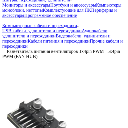
Мониторы и аксессуары
Ноутбуки и аксессуары
Компьютеры,
моноблоки, неттопы
Комплектующие для ПК
Периферия и
аксессуары
Программное обеспечение
—
Компьютерные кабели и переходники
USB кабели, удлинители и переходники
Аудиокабели,
удлинители и переходники
Видеокабели, удлинители и
переходники
Кабели питания и переходники
Прочие кабели и
переходники
—
Разветвитель питания вентиляторов 1x4pin PWM - 5x4pin
PWM (FAN HUB)