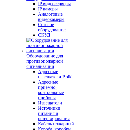
IP видеосерверы
IP камеры
Аналоговые
видеокамеры
Сетевое
оборудование
СКУД
Оборудование для
противопожарной
сигнализации
Адресные
извещатели Bolid
Адресные
приёмно-
контрольные
приборы
Извещатели
Источники
питания и
резервирования
Кабель пожарный
Короба, коробки