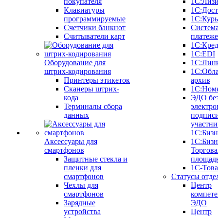
покупателя
1С:Лиз
Клавиатуры
1С:Дост
программируемые
1С:Курь
Счетчики банкнот
Систем
Считыватели карт
платеж
1С:Кре
1С:EDI
Оборудование для
1С:Лин
штрих-кодирования
1С:Обл
Принтеры этикеток
архив
Сканеры штрих-
1С:Ном
кода
ЭДО бе
Терминалы сбора
электро
данных
подписи
участни
1С:Бизн
Аксессуары для
1С:Бизн
смартфонов
Торгова
Защитные стекла и
площад
пленки для
1С-Тов
смартфонов
Статусы отде
Чехлы для
Центр
смартфонов
компете
Зарядные
ЭДО
устройства
Центр