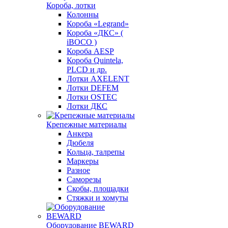
Короба, лотки
Колонны
Короба «Legrand»
Короба «ДКС» (
iBOCO )
Короба AESP
Короба Quintela,
PLCD и др.
Лотки AXELENT
Лотки DEFEM
Лотки OSTEC
Лотки ДКС
Крепежные материалы
Анкера
Дюбеля
Кольца, талрепы
Маркеры
Разное
Саморезы
Скобы, площадки
Стяжки и хомуты
Оборудование BEWARD