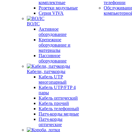
комплектные
телефонии
Розетки модульные
Обслуживани
Серия VIVA
компьютерно
ВОЛС
Активное
оборудование
Крепежное
оборудование и
материалы
Пассивное
оборудование
Кабели, патчкорды
Кабель UTP
многопарный
Кабель UTP/FTP 4
пары
Кабель оптический
Кабель прочий
Кабель телефонный
Патч-корды медные
Патч-корды
оптические