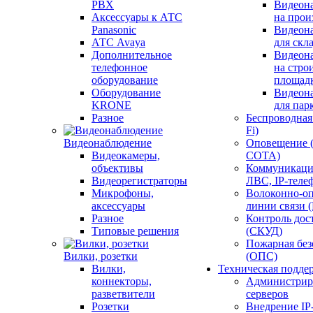
PBX
Видеон
Аксессуары к АТС
на прои
Panasonic
Видеон
АТС Avaya
для скл
Дополнительное
Видеон
телефонное
на стро
оборудование
площад
Оборудование
Видеон
KRONE
для пар
Разное
Беспроводная 
Fi)
Видеонаблюдение
Оповещение 
Видеокамеры,
СОТА)
объективы
Коммуникаци
Видеорегистраторы
ЛВС, IP-теле
Микрофоны,
Волоконно-оп
аксессуары
линии связи 
Разное
Контроль дос
Типовые решения
(СКУД)
Пожарная без
Вилки, розетки
(ОПС)
Вилки,
Техническая подде
коннекторы,
Администрир
разветвители
серверов
Розетки
Внедрение IP