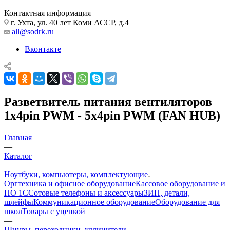
Контактная информация
г. Ухта, ул. 40 лет Коми АССР, д.4
all@sodrk.ru
Вконтакте
Разветвитель питания вентиляторов
1x4pin PWM - 5x4pin PWM (FAN HUB)
Главная
—
Каталог
—
Ноутбуки, компьютеры, комплектующие
Оргтехника и офисное оборудование
Кассовое оборудование и
ПО 1С
Сотовые телефоны и аксессуары
ЗИП, детали,
шлейфы
Коммуникационное оборудование
Оборудование для
школ
Товары с уценкой
—
Шнуры, переходники, удлинители