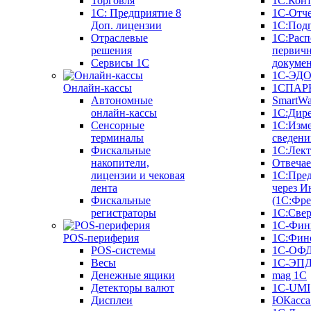
Торговля
1С:Конт
1C: Предприятие 8
1С-Отче
Доп. лицензии
1С:Под
Отраслевые
1С:Расп
решения
первич
Сервисы 1С
докуме
1С-ЭД
Онлайн-кассы
1СПАРК
Автономные
SmartW
онлайн-кассы
1С:Дир
Сенсорные
1С:Изм
терминалы
сведени
Фискальные
1С:Лек
накопители,
Отвечае
лицензии и чековая
1С:Пре
лента
через И
Фискальные
(1С:Фр
регистраторы
1С:Свер
1С-Фин
POS-периферия
1С:Фин
POS-системы
1С-ОФ
Весы
1С-ЭП
Денежные ящики
mag 1C
Детекторы валют
1C-UMI
Дисплеи
ЮКасса