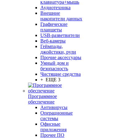
клавиатура+мышь
Аудиотехника
Внешние
накопители данных
Графические
планшеты
USB-разветвители
Веб-камеры
Геймпады,
джойстики, рули
Прочие аксессуары
Умный дом и
безопасность
Чистящие средства
+ ЕЩЕ 3
Программное
обеспечение
Антивирусы
Операционные
системы
Офисные
приложения
Прочее ПО