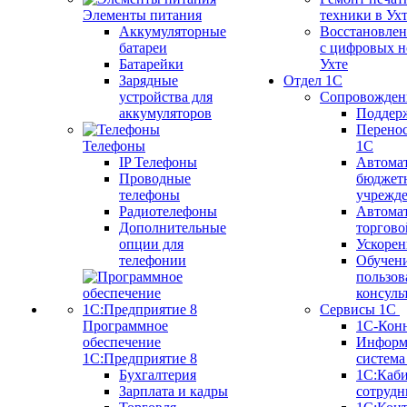
Элементы питания
техники в Ух
Аккумуляторные
Восстановлен
батареи
с цифровых н
Батарейки
Ухте
Зарядные
Отдел 1С
устройства для
Сопровожден
аккумуляторов
Поддер
Перенос
Телефоны
1С
IP Телефоны
Автома
Проводные
бюджет
телефоны
учрежд
Радиотелефоны
Автома
Дополнительные
торгово
опции для
Ускорен
телефонии
Обучен
пользов
консуль
Сервисы 1С
Программное
1С-Кон
обеспечение
Информ
1С:Предприятие 8
систем
Бухгалтерия
1С:Каб
Зарплата и кадры
сотрудн