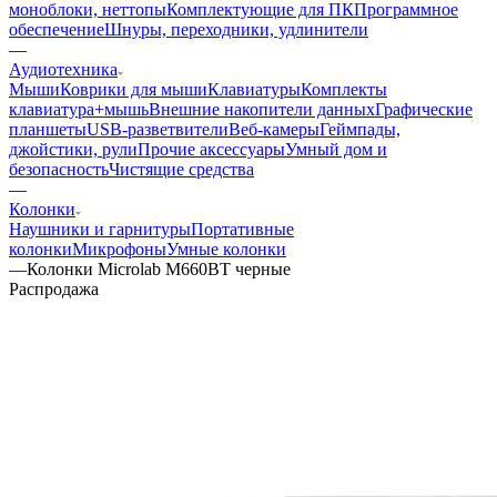
моноблоки, неттопы
Комплектующие для ПК
Программное
обеспечение
Шнуры, переходники, удлинители
—
Аудиотехника
Мыши
Коврики для мыши
Клавиатуры
Комплекты
клавиатура+мышь
Внешние накопители данных
Графические
планшеты
USB-разветвители
Веб-камеры
Геймпады,
джойстики, рули
Прочие аксессуары
Умный дом и
безопасность
Чистящие средства
—
Колонки
Наушники и гарнитуры
Портативные
колонки
Микрофоны
Умные колонки
—
Колонки Microlab M660BT черные
Распродажа