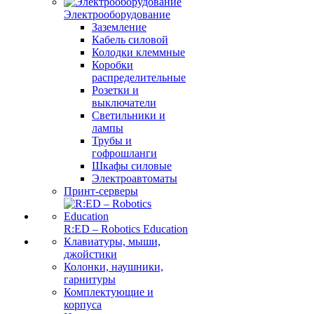
Электрооборудование
Заземление
Кабель силовой
Колодки клеммные
Коробки
распределительные
Розетки и
выключатели
Светильники и
лампы
Трубы и
гофрошланги
Шкафы силовые
Электроавтоматы
Принт-серверы
R:ED – Robotics Education
Клавиатуры, мыши,
джойстики
Колонки, наушники,
гарнитуры
Комплектующие и
корпуса