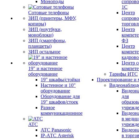
Моноподы
сопров
1С
Сотовые телефоны
Центр
ЗИП (принтеры, МФУ,
сопров
копиры)
торговл
ЗИП (ноутбуки,
Центр
моноблоки)
компете
ЗИП (смартфоны,
ФЗ
планшеты)
Центр
ЗИП остальное
компете
кадров
Центр с
19" и настенное
компет
оборудование
Тарифы ИТС
19" шкафы/стойки
Проектирование и 
Настенное и 10"
Видеонаблюд
оборудование
Видеон
Оборудование для
для
19" шкафов/стоек
образов
Разное
учрежд
коммуникационное
Видеон
в меди
ATC
учрежд
ATC Panasonic
Видеон
IP-АТС Asterisk
в торго