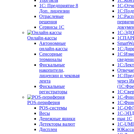
Торговля
1С:Конт
1C: Предприятие 8
1С-Отче
Доп. лицензии
1С:Под
Отраслевые
1С:Расп
решения
первич
Сервисы 1С
докуме
1С-ЭД
Онлайн-кассы
1СПАРК
Автономные
SmartW
онлайн-кассы
1С:Дир
Сенсорные
1С:Изм
терминалы
сведени
Фискальные
1С:Лек
накопители,
Отвечае
лицензии и чековая
1С:Пре
лента
через И
Фискальные
(1С:Фр
регистраторы
1С:Свер
1С-Фин
POS-периферия
1С:Фин
POS-системы
1С-ОФ
Весы
1С-ЭП
Денежные ящики
mag 1C
Детекторы валют
1C-UMI
Дисплеи
ЮКасса