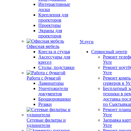
Интерактивные
доски
Крепления для
проекторов
Проекторы
Экраны для
проекторов
Услуги
Офисная мебель
Кресла и стулья
Сервисный центр
Аксессуары для
Ремонт телеф
кресел
Ухте
Столы, подставки
Ремонт ноутб
Ухте
Работа с бумагой
Ремонт компь
Ламинаторы
серверов в Ух
Уничтожители
Бесплатный з
документов
техники в ре
Брошюровщики
доставка пос
Резаки
по Сыктывка
Ремонт планш
Ухте
Сетевые фильтры и
Заправка кар
удлинители
Ухте
Ремонт печат