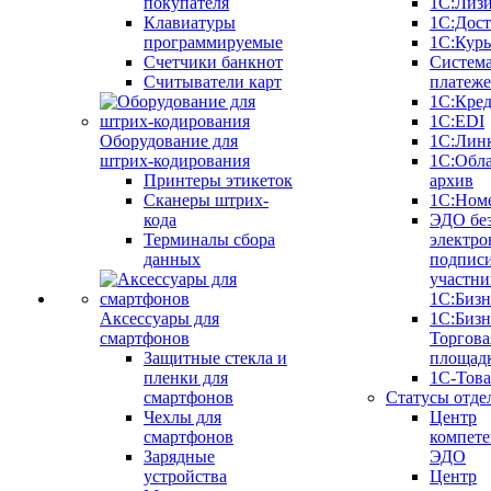
покупателя
1С:Лиз
Клавиатуры
1С:Дост
программируемые
1С:Курь
Счетчики банкнот
Систем
Считыватели карт
платеж
1С:Кре
1С:EDI
Оборудование для
1С:Лин
штрих-кодирования
1С:Обл
Принтеры этикеток
архив
Сканеры штрих-
1С:Ном
кода
ЭДО бе
Терминалы сбора
электро
данных
подписи
участни
1С:Бизн
Аксессуары для
1С:Бизн
смартфонов
Торгова
Защитные стекла и
площад
пленки для
1С-Тов
смартфонов
Статусы отде
Чехлы для
Центр
смартфонов
компете
Зарядные
ЭДО
устройства
Центр