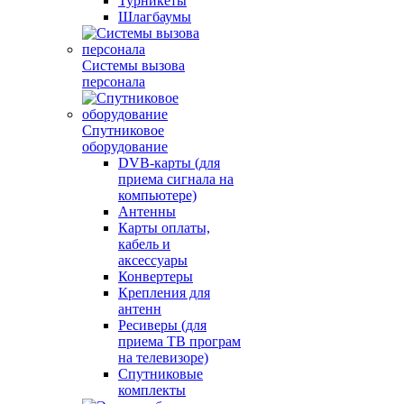
Турникеты
Шлагбаумы
Системы вызова
персонала
Спутниковое
оборудование
DVB-карты (для
приема сигнала на
компьютере)
Антенны
Карты оплаты,
кабель и
аксессуары
Конвертеры
Крепления для
антенн
Ресиверы (для
приема ТВ програм
на телевизоре)
Спутниковые
комплекты