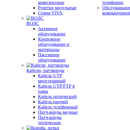
комплектные
телефонии
Розетки модульные
Обслуживани
Серия VIVA
компьютерно
ВОЛС
Активное
оборудование
Крепежное
оборудование и
материалы
Пассивное
оборудование
Кабели, патчкорды
Кабель UTP
многопарный
Кабель UTP/FTP 4
пары
Кабель оптический
Кабель прочий
Кабель телефонный
Патч-корды медные
Патч-корды
оптические