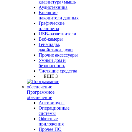
клавиатура+мышь
Аудиотехника
Внешние
накопители данных
Графические
планшеты
USB-разветвители
Веб-камеры
Геймпады,
джойстики, рули
Прочие аксессуары
Умный дом и
безопасность
Чистящие средства
+ ЕЩЕ 3
Программное
обеспечение
Антивирусы
Операционные
системы
Офисные
приложения
Прочее ПО