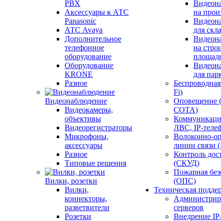
PBX
Видеон
Аксессуары к АТС
на прои
Panasonic
Видеон
АТС Avaya
для скл
Дополнительное
Видеон
телефонное
на стро
оборудование
площад
Оборудование
Видеон
KRONE
для пар
Разное
Беспроводная 
Fi)
Видеонаблюдение
Оповещение 
Видеокамеры,
СОТА)
объективы
Коммуникаци
Видеорегистраторы
ЛВС, IP-теле
Микрофоны,
Волоконно-оп
аксессуары
линии связи 
Разное
Контроль дос
Типовые решения
(СКУД)
Пожарная без
Вилки, розетки
(ОПС)
Вилки,
Техническая подде
коннекторы,
Администрир
разветвители
серверов
Розетки
Внедрение IP