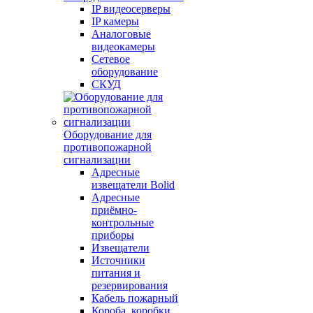
IP видеосерверы
IP камеры
Аналоговые
видеокамеры
Сетевое
оборудование
СКУД
Оборудование для
противопожарной
сигнализации
Адресные
извещатели Bolid
Адресные
приёмно-
контрольные
приборы
Извещатели
Источники
питания и
резервирования
Кабель пожарный
Короба, коробки