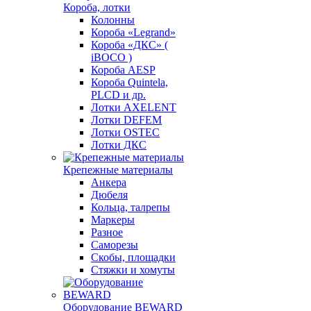
Короба, лотки
Колонны
Короба «Legrand»
Короба «ДКС» (
iBOCO )
Короба AESP
Короба Quintela,
PLCD и др.
Лотки AXELENT
Лотки DEFEM
Лотки OSTEC
Лотки ДКС
Крепежные материалы
Анкера
Дюбеля
Кольца, талрепы
Маркеры
Разное
Саморезы
Скобы, площадки
Стяжки и хомуты
Оборудование BEWARD