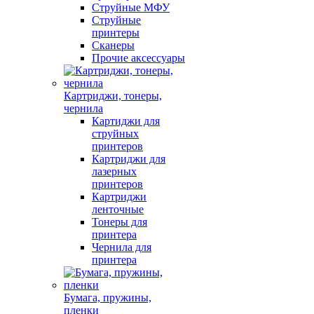
Струйные МФУ
Струйные
принтеры
Сканеры
Прочие аксессуары
Картриджи, тонеры,
чернила
Картиджи для
струйных
принтеров
Картриджи для
лазерных
принтеров
Картриджи
ленточные
Тонеры для
принтера
Чернила для
принтера
Бумага, пружины,
пленки