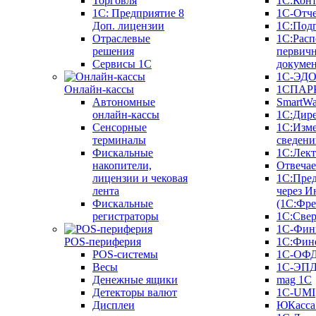
Торговля
1С:Конт
1C: Предприятие 8
1С-Отче
Доп. лицензии
1С:Под
Отраслевые
1С:Расп
решения
первич
Сервисы 1С
докуме
1С-ЭД
Онлайн-кассы
1СПАРК
Автономные
SmartW
онлайн-кассы
1С:Дир
Сенсорные
1С:Изм
терминалы
сведени
Фискальные
1С:Лек
накопители,
Отвечае
лицензии и чековая
1С:Пре
лента
через И
Фискальные
(1С:Фр
регистраторы
1С:Свер
1С-Фин
POS-периферия
1С:Фин
POS-системы
1С-ОФ
Весы
1С-ЭП
Денежные ящики
mag 1C
Детекторы валют
1C-UMI
Дисплеи
ЮКасса