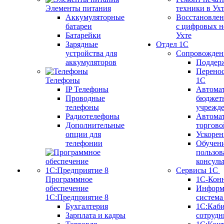
Элементы питания
техники в Ух
Аккумуляторные
Восстановлен
батареи
с цифровых н
Батарейки
Ухте
Зарядные
Отдел 1С
устройства для
Сопровожден
аккумуляторов
Поддер
Перенос
Телефоны
1С
IP Телефоны
Автома
Проводные
бюджет
телефоны
учрежд
Радиотелефоны
Автома
Дополнительные
торгово
опции для
Ускорен
телефонии
Обучен
пользов
консуль
Сервисы 1С
Программное
1С-Кон
обеспечение
Информ
1С:Предприятие 8
систем
Бухгалтерия
1С:Каб
Зарплата и кадры
сотрудн