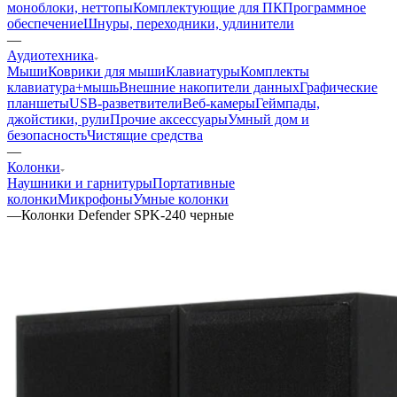
моноблоки, неттопы
Комплектующие для ПК
Программное
обеспечение
Шнуры, переходники, удлинители
—
Аудиотехника
Мыши
Коврики для мыши
Клавиатуры
Комплекты
клавиатура+мышь
Внешние накопители данных
Графические
планшеты
USB-разветвители
Веб-камеры
Геймпады,
джойстики, рули
Прочие аксессуары
Умный дом и
безопасность
Чистящие средства
—
Колонки
Наушники и гарнитуры
Портативные
колонки
Микрофоны
Умные колонки
—
Колонки Defender SPK-240 черные