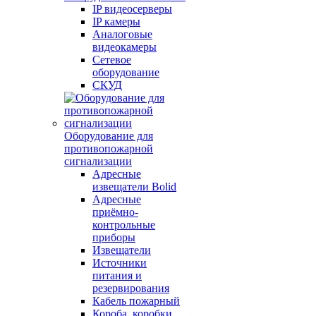
IP видеосерверы
IP камеры
Аналоговые
видеокамеры
Сетевое
оборудование
СКУД
Оборудование для
противопожарной
сигнализации
Адресные
извещатели Bolid
Адресные
приёмно-
контрольные
приборы
Извещатели
Источники
питания и
резервирования
Кабель пожарный
Короба, коробки