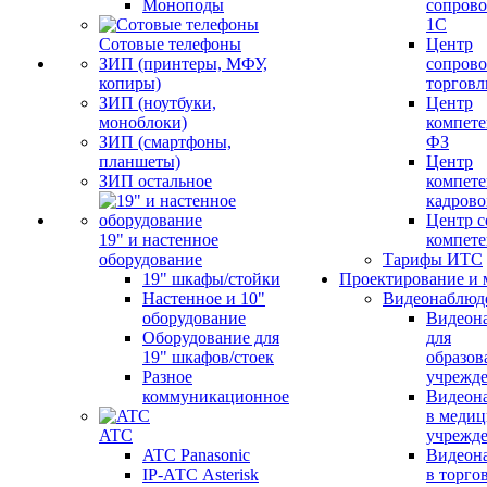
Моноподы
сопров
1С
Сотовые телефоны
Центр
ЗИП (принтеры, МФУ,
сопров
копиры)
торговл
ЗИП (ноутбуки,
Центр
моноблоки)
компете
ЗИП (смартфоны,
ФЗ
планшеты)
Центр
ЗИП остальное
компете
кадров
Центр с
19" и настенное
компет
оборудование
Тарифы ИТС
19" шкафы/стойки
Проектирование и 
Настенное и 10"
Видеонаблюд
оборудование
Видеон
Оборудование для
для
19" шкафов/стоек
образов
Разное
учрежд
коммуникационное
Видеон
в меди
ATC
учрежд
ATC Panasonic
Видеон
IP-АТС Asterisk
в торго