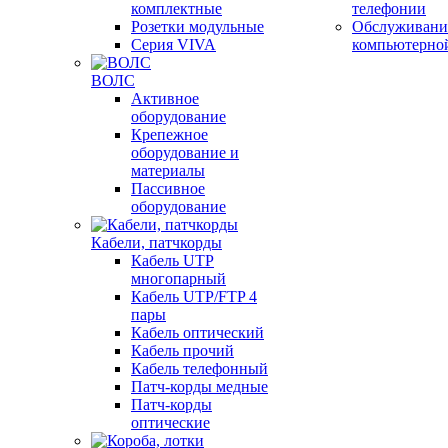
комплектные
телефонии
Розетки модульные
Обслуживани
Серия VIVA
компьютерно
ВОЛС
Активное
оборудование
Крепежное
оборудование и
материалы
Пассивное
оборудование
Кабели, патчкорды
Кабель UTP
многопарный
Кабель UTP/FTP 4
пары
Кабель оптический
Кабель прочий
Кабель телефонный
Патч-корды медные
Патч-корды
оптические