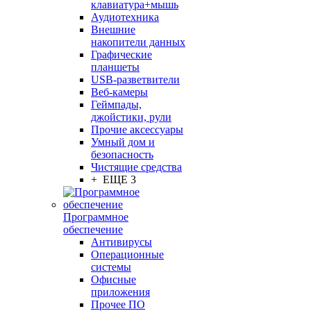
клавиатура+мышь
Аудиотехника
Внешние
накопители данных
Графические
планшеты
USB-разветвители
Веб-камеры
Геймпады,
джойстики, рули
Прочие аксессуары
Умный дом и
безопасность
Чистящие средства
+ ЕЩЕ 3
Программное
обеспечение
Антивирусы
Операционные
системы
Офисные
приложения
Прочее ПО