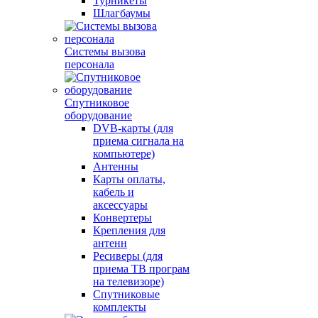
Турникеты
Шлагбаумы
Системы вызова
персонала
Спутниковое
оборудование
DVB-карты (для
приема сигнала на
компьютере)
Антенны
Карты оплаты,
кабель и
аксессуары
Конвертеры
Крепления для
антенн
Ресиверы (для
приема ТВ програм
на телевизоре)
Спутниковые
комплекты