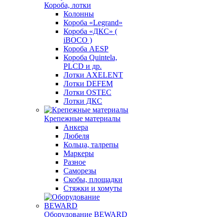
Короба, лотки
Колонны
Короба «Legrand»
Короба «ДКС» (
iBOCO )
Короба AESP
Короба Quintela,
PLCD и др.
Лотки AXELENT
Лотки DEFEM
Лотки OSTEC
Лотки ДКС
Крепежные материалы
Анкера
Дюбеля
Кольца, талрепы
Маркеры
Разное
Саморезы
Скобы, площадки
Стяжки и хомуты
Оборудование BEWARD