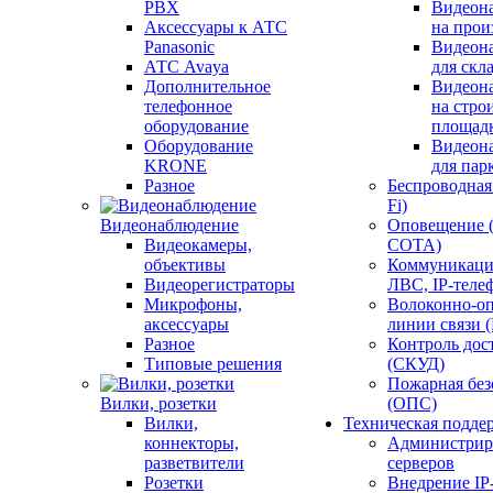
PBX
Видеон
Аксессуары к АТС
на прои
Panasonic
Видеон
АТС Avaya
для скл
Дополнительное
Видеон
телефонное
на стро
оборудование
площад
Оборудование
Видеон
KRONE
для пар
Разное
Беспроводная 
Fi)
Видеонаблюдение
Оповещение 
Видеокамеры,
СОТА)
объективы
Коммуникаци
Видеорегистраторы
ЛВС, IP-теле
Микрофоны,
Волоконно-оп
аксессуары
линии связи 
Разное
Контроль дос
Типовые решения
(СКУД)
Пожарная без
Вилки, розетки
(ОПС)
Вилки,
Техническая подде
коннекторы,
Администрир
разветвители
серверов
Розетки
Внедрение IP