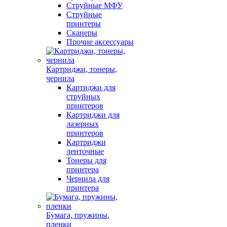
Струйные МФУ
Струйные
принтеры
Сканеры
Прочие аксессуары
Картриджи, тонеры,
чернила
Картиджи для
струйных
принтеров
Картриджи для
лазерных
принтеров
Картриджи
ленточные
Тонеры для
принтера
Чернила для
принтера
Бумага, пружины,
пленки