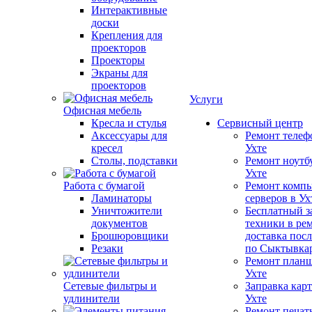
Интерактивные
доски
Крепления для
проекторов
Проекторы
Экраны для
проекторов
Услуги
Офисная мебель
Кресла и стулья
Сервисный центр
Аксессуары для
Ремонт телеф
кресел
Ухте
Столы, подставки
Ремонт ноутб
Ухте
Работа с бумагой
Ремонт компь
Ламинаторы
серверов в Ух
Уничтожители
Бесплатный з
документов
техники в ре
Брошюровщики
доставка пос
Резаки
по Сыктывка
Ремонт планш
Ухте
Сетевые фильтры и
Заправка кар
удлинители
Ухте
Ремонт печат