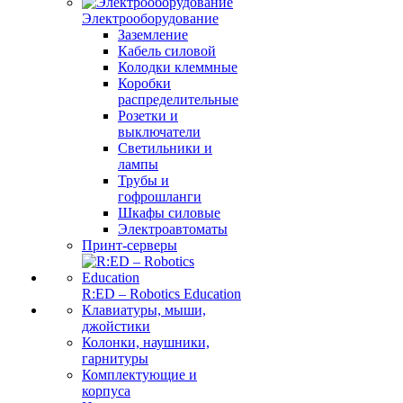
Электрооборудование
Заземление
Кабель силовой
Колодки клеммные
Коробки
распределительные
Розетки и
выключатели
Светильники и
лампы
Трубы и
гофрошланги
Шкафы силовые
Электроавтоматы
Принт-серверы
R:ED – Robotics Education
Клавиатуры, мыши,
джойстики
Колонки, наушники,
гарнитуры
Комплектующие и
корпуса