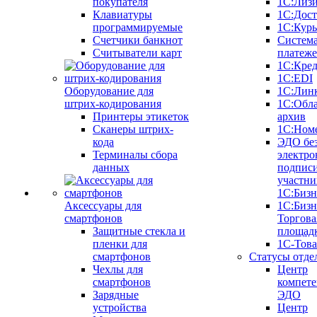
покупателя
1С:Лиз
Клавиатуры
1С:Дост
программируемые
1С:Курь
Счетчики банкнот
Систем
Считыватели карт
платеж
1С:Кре
1С:EDI
Оборудование для
1С:Лин
штрих-кодирования
1С:Обл
Принтеры этикеток
архив
Сканеры штрих-
1С:Ном
кода
ЭДО бе
Терминалы сбора
электро
данных
подписи
участни
1С:Бизн
Аксессуары для
1С:Бизн
смартфонов
Торгова
Защитные стекла и
площад
пленки для
1С-Тов
смартфонов
Статусы отде
Чехлы для
Центр
смартфонов
компете
Зарядные
ЭДО
устройства
Центр