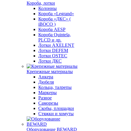
Короба, лотки
Колонны
Короба «Legrand»
Короба «ДКС» (
iBOCO )
Короба AESP
Короба Quintela,
PLCD и др.
Лотки AXELENT
Лотки DEFEM
Лотки OSTEC
Лотки ДКС
Крепежные материалы
Анкера
Дюбеля
Кольца, талрепы
Маркеры
Разное
Саморезы
Скобы, площадки
Стяжки и хомуты
Оборудование BEWARD