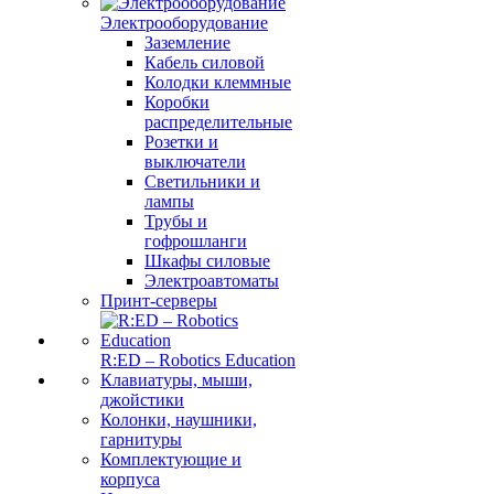
Электрооборудование
Заземление
Кабель силовой
Колодки клеммные
Коробки
распределительные
Розетки и
выключатели
Светильники и
лампы
Трубы и
гофрошланги
Шкафы силовые
Электроавтоматы
Принт-серверы
R:ED – Robotics Education
Клавиатуры, мыши,
джойстики
Колонки, наушники,
гарнитуры
Комплектующие и
корпуса