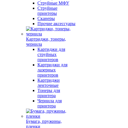
Струйные МФУ
Струйные
принтеры
Сканеры
Прочие аксессуары
Картриджи, тонеры,
чернила
Картиджи для
струйных
принтеров
Картриджи для
лазерных
принтеров
Картриджи
ленточные
Тонеры для
принтера
Чернила для
принтера
Бумага, пружины,
пленки