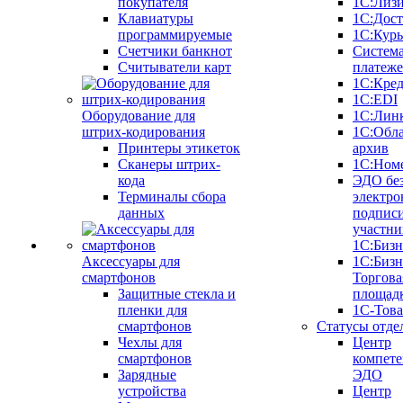
покупателя
1С:Лиз
Клавиатуры
1С:Дост
программируемые
1С:Курь
Счетчики банкнот
Систем
Считыватели карт
платеж
1С:Кре
1С:EDI
Оборудование для
1С:Лин
штрих-кодирования
1С:Обл
Принтеры этикеток
архив
Сканеры штрих-
1С:Ном
кода
ЭДО бе
Терминалы сбора
электро
данных
подписи
участни
1С:Бизн
Аксессуары для
1С:Бизн
смартфонов
Торгова
Защитные стекла и
площад
пленки для
1С-Тов
смартфонов
Статусы отде
Чехлы для
Центр
смартфонов
компете
Зарядные
ЭДО
устройства
Центр