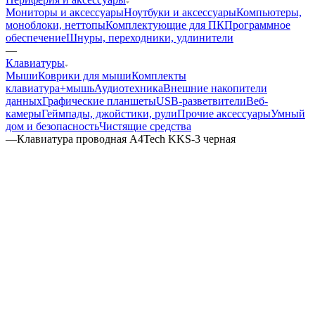
Мониторы и аксессуары
Ноутбуки и аксессуары
Компьютеры,
моноблоки, неттопы
Комплектующие для ПК
Программное
обеспечение
Шнуры, переходники, удлинители
—
Клавиатуры
Мыши
Коврики для мыши
Комплекты
клавиатура+мышь
Аудиотехника
Внешние накопители
данных
Графические планшеты
USB-разветвители
Веб-
камеры
Геймпады, джойстики, рули
Прочие аксессуары
Умный
дом и безопасность
Чистящие средства
—
Клавиатура проводная A4Tech KKS-3 черная