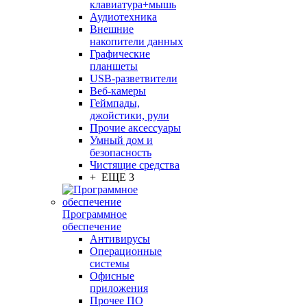
клавиатура+мышь
Аудиотехника
Внешние
накопители данных
Графические
планшеты
USB-разветвители
Веб-камеры
Геймпады,
джойстики, рули
Прочие аксессуары
Умный дом и
безопасность
Чистящие средства
+ ЕЩЕ 3
Программное
обеспечение
Антивирусы
Операционные
системы
Офисные
приложения
Прочее ПО