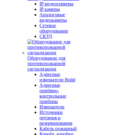
IP видеосерверы
IP камеры
Аналоговые
видеокамеры
Сетевое
оборудование
СКУД
Оборудование для
противопожарной
сигнализации
Адресные
извещатели Bolid
Адресные
приёмно-
контрольные
приборы
Извещатели
Источники
питания и
резервирования
Кабель пожарный
Короба, коробки