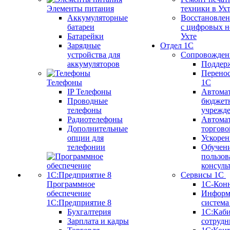
Элементы питания
техники в Ух
Аккумуляторные
Восстановлен
батареи
с цифровых н
Батарейки
Ухте
Зарядные
Отдел 1С
устройства для
Сопровожден
аккумуляторов
Поддер
Перенос
Телефоны
1С
IP Телефоны
Автома
Проводные
бюджет
телефоны
учрежд
Радиотелефоны
Автома
Дополнительные
торгово
опции для
Ускорен
телефонии
Обучен
пользов
консуль
Сервисы 1С
Программное
1С-Кон
обеспечение
Информ
1С:Предприятие 8
систем
Бухгалтерия
1С:Каб
Зарплата и кадры
сотрудн