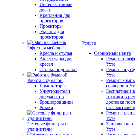
Интерактивные
доски
Крепления для
проекторов
Проекторы
Экраны для
проекторов
Услуги
Офисная мебель
Кресла и стулья
Сервисный центр
Аксессуары для
Ремонт телеф
кресел
Ухте
Столы, подставки
Ремонт ноутб
Ухте
Работа с бумагой
Ремонт компь
Ламинаторы
серверов в Ух
Уничтожители
Бесплатный з
документов
техники в ре
Брошюровщики
доставка пос
Резаки
по Сыктывка
Ремонт планш
Ухте
Сетевые фильтры и
Заправка кар
удлинители
Ухте
Ремонт печат