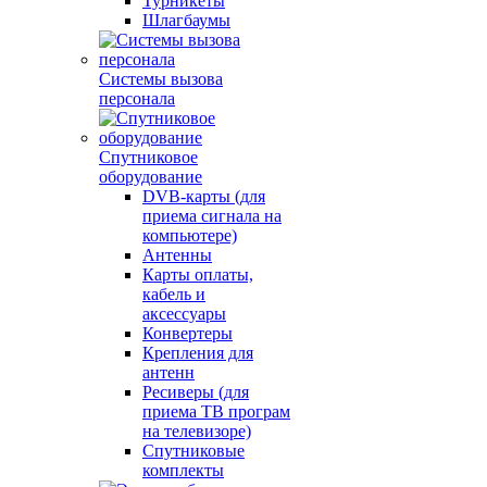
Турникеты
Шлагбаумы
Системы вызова
персонала
Спутниковое
оборудование
DVB-карты (для
приема сигнала на
компьютере)
Антенны
Карты оплаты,
кабель и
аксессуары
Конвертеры
Крепления для
антенн
Ресиверы (для
приема ТВ програм
на телевизоре)
Спутниковые
комплекты