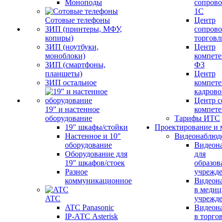
Моноподы
сопров
1С
Сотовые телефоны
Центр
ЗИП (принтеры, МФУ,
сопров
копиры)
торговл
ЗИП (ноутбуки,
Центр
моноблоки)
компете
ЗИП (смартфоны,
ФЗ
планшеты)
Центр
ЗИП остальное
компете
кадров
Центр с
19" и настенное
компет
оборудование
Тарифы ИТС
19" шкафы/стойки
Проектирование и 
Настенное и 10"
Видеонаблюд
оборудование
Видеон
Оборудование для
для
19" шкафов/стоек
образов
Разное
учрежд
коммуникационное
Видеон
в меди
ATC
учрежд
ATC Panasonic
Видеон
IP-АТС Asterisk
в торго