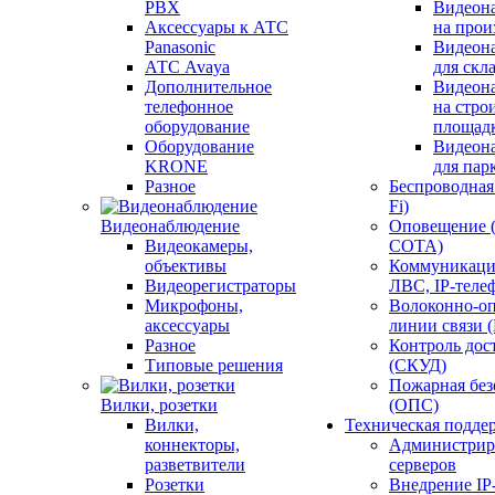
PBX
Видеон
Аксессуары к АТС
на прои
Panasonic
Видеон
АТС Avaya
для скл
Дополнительное
Видеон
телефонное
на стро
оборудование
площад
Оборудование
Видеон
KRONE
для пар
Разное
Беспроводная 
Fi)
Видеонаблюдение
Оповещение 
Видеокамеры,
СОТА)
объективы
Коммуникаци
Видеорегистраторы
ЛВС, IP-теле
Микрофоны,
Волоконно-оп
аксессуары
линии связи 
Разное
Контроль дос
Типовые решения
(СКУД)
Пожарная без
Вилки, розетки
(ОПС)
Вилки,
Техническая подде
коннекторы,
Администрир
разветвители
серверов
Розетки
Внедрение IP