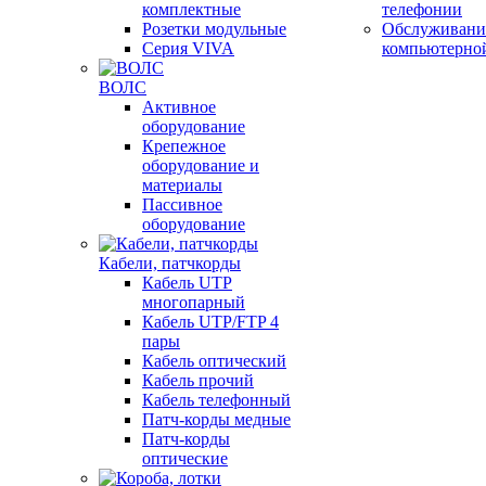
комплектные
телефонии
Розетки модульные
Обслуживани
Серия VIVA
компьютерно
ВОЛС
Активное
оборудование
Крепежное
оборудование и
материалы
Пассивное
оборудование
Кабели, патчкорды
Кабель UTP
многопарный
Кабель UTP/FTP 4
пары
Кабель оптический
Кабель прочий
Кабель телефонный
Патч-корды медные
Патч-корды
оптические