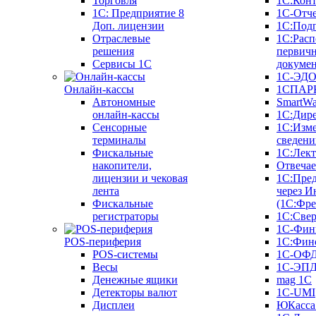
Торговля
1С:Конт
1C: Предприятие 8
1С-Отче
Доп. лицензии
1С:Под
Отраслевые
1С:Расп
решения
первич
Сервисы 1С
докуме
1С-ЭД
Онлайн-кассы
1СПАРК
Автономные
SmartW
онлайн-кассы
1С:Дир
Сенсорные
1С:Изм
терминалы
сведени
Фискальные
1С:Лек
накопители,
Отвечае
лицензии и чековая
1С:Пре
лента
через И
Фискальные
(1С:Фр
регистраторы
1С:Свер
1С-Фин
POS-периферия
1С:Фин
POS-системы
1С-ОФ
Весы
1С-ЭП
Денежные ящики
mag 1C
Детекторы валют
1C-UMI
Дисплеи
ЮКасса