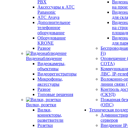
PBX
Видеон
Аксессуары к АТС
на прои
Panasonic
Видеон
АТС Avaya
для скл
Дополнительное
Видеон
телефонное
на стро
оборудование
площад
Оборудование
Видеон
KRONE
для пар
Разное
Беспроводная 
Fi)
Видеонаблюдение
Оповещение 
Видеокамеры,
СОТА)
объективы
Коммуникаци
Видеорегистраторы
ЛВС, IP-теле
Микрофоны,
Волоконно-оп
аксессуары
линии связи 
Разное
Контроль дос
Типовые решения
(СКУД)
Пожарная без
Вилки, розетки
(ОПС)
Вилки,
Техническая подде
коннекторы,
Администрир
разветвители
серверов
Розетки
Внедрение IP