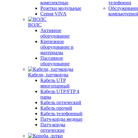
комплектные
телефонии
Розетки модульные
Обслуживани
Серия VIVA
компьютерно
ВОЛС
Активное
оборудование
Крепежное
оборудование и
материалы
Пассивное
оборудование
Кабели, патчкорды
Кабель UTP
многопарный
Кабель UTP/FTP 4
пары
Кабель оптический
Кабель прочий
Кабель телефонный
Патч-корды медные
Патч-корды
оптические