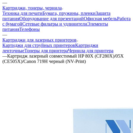
—
Картриджи, тонеры, чернила
Техника для печати
Бумага, пружины, пленки
Защита
питания
Оборудование для презентаций
Офисная мебель
Работа
с бумагой
Сетевые фильтры и удлинители
Элементы
питания
Телефоны
—
Картриджи для лазерных принтеров
Картиджи для струйных принтеров
Картриджи
ленточные
Тонеры для принтера
Чернила для принтера
—
Картридж лазерный совместимый HP 80X (CF280X)/05X
(CE505X)/Canon 719H черный (NV-Print)