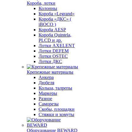
Короба, лотки
Колонны
Короба «Legrand»
Короба «ДКС» (
iBOCO )
Короба AESP
Короба Quintela,
PLCD и др.
Лотки AXELENT
Лотки DEFEM
Лотки OSTEC
Лотки ДКС
Крепежные материалы
Анкера
Дюбеля
Кольца, талрепы
Маркеры
Разное
Саморезы
Скобы, площадки
Стяжки и хомуты
Оборудование BEWARD