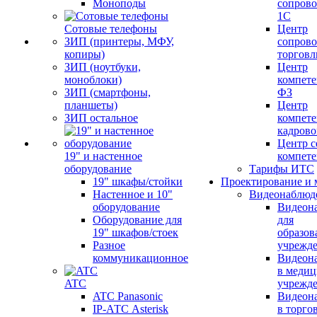
Моноподы
сопров
1С
Сотовые телефоны
Центр
ЗИП (принтеры, МФУ,
сопров
копиры)
торговл
ЗИП (ноутбуки,
Центр
моноблоки)
компете
ЗИП (смартфоны,
ФЗ
планшеты)
Центр
ЗИП остальное
компете
кадров
Центр с
19" и настенное
компет
оборудование
Тарифы ИТС
19" шкафы/стойки
Проектирование и 
Настенное и 10"
Видеонаблюд
оборудование
Видеон
Оборудование для
для
19" шкафов/стоек
образов
Разное
учрежд
коммуникационное
Видеон
в меди
ATC
учрежд
ATC Panasonic
Видеон
IP-АТС Asterisk
в торго