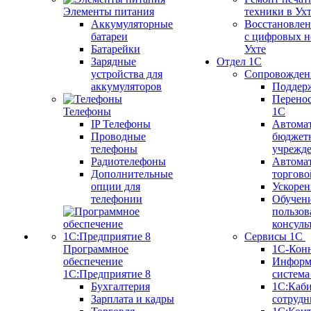
Элементы питания
техники в Ух
Аккумуляторные
Восстановлен
батареи
с цифровых н
Батарейки
Ухте
Зарядные
Отдел 1С
устройства для
Сопровожден
аккумуляторов
Поддер
Перенос
Телефоны
1С
IP Телефоны
Автома
Проводные
бюджет
телефоны
учрежд
Радиотелефоны
Автома
Дополнительные
торгово
опции для
Ускорен
телефонии
Обучен
пользов
консуль
Сервисы 1С
Программное
1С-Кон
обеспечение
Информ
1С:Предприятие 8
систем
Бухгалтерия
1С:Каб
Зарплата и кадры
сотрудн