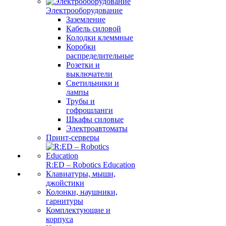
Электрооборудование
Заземление
Кабель силовой
Колодки клеммные
Коробки
распределительные
Розетки и
выключатели
Светильники и
лампы
Трубы и
гофрошланги
Шкафы силовые
Электроавтоматы
Принт-серверы
R:ED – Robotics Education
Клавиатуры, мыши,
джойстики
Колонки, наушники,
гарнитуры
Комплектующие и
корпуса