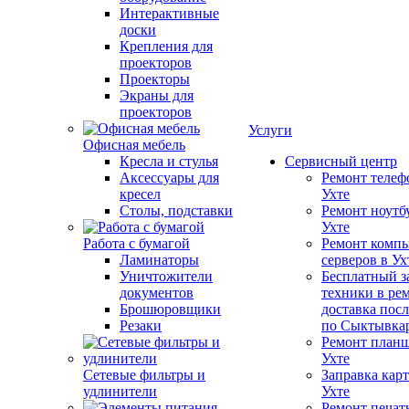
Интерактивные
доски
Крепления для
проекторов
Проекторы
Экраны для
проекторов
Услуги
Офисная мебель
Кресла и стулья
Сервисный центр
Аксессуары для
Ремонт телеф
кресел
Ухте
Столы, подставки
Ремонт ноутб
Ухте
Работа с бумагой
Ремонт компь
Ламинаторы
серверов в Ух
Уничтожители
Бесплатный з
документов
техники в ре
Брошюровщики
доставка пос
Резаки
по Сыктывка
Ремонт планш
Ухте
Сетевые фильтры и
Заправка кар
удлинители
Ухте
Ремонт печат