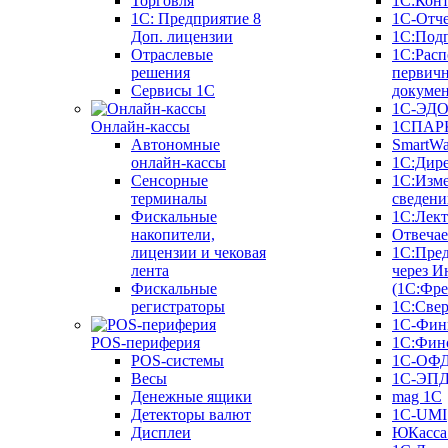
Торговля
1С:Конт
1C: Предприятие 8
1С-Отче
Доп. лицензии
1С:Под
Отраслевые
1С:Расп
решения
первич
Сервисы 1С
докуме
1С-ЭД
Онлайн-кассы
1СПАРК
Автономные
SmartW
онлайн-кассы
1С:Дир
Сенсорные
1С:Изм
терминалы
сведени
Фискальные
1С:Лек
накопители,
Отвечае
лицензии и чековая
1С:Пре
лента
через И
Фискальные
(1С:Фр
регистраторы
1С:Свер
1С-Фин
POS-периферия
1С:Фин
POS-системы
1С-ОФ
Весы
1С-ЭП
Денежные ящики
mag 1C
Детекторы валют
1C-UMI
Дисплеи
ЮКасса