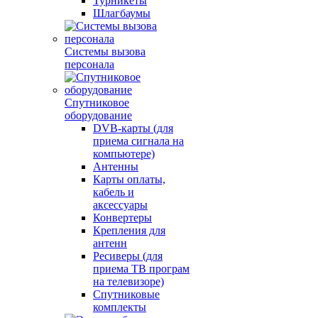
Турникеты
Шлагбаумы
Системы вызова
персонала
Спутниковое
оборудование
DVB-карты (для
приема сигнала на
компьютере)
Антенны
Карты оплаты,
кабель и
аксессуары
Конвертеры
Крепления для
антенн
Ресиверы (для
приема ТВ програм
на телевизоре)
Спутниковые
комплекты