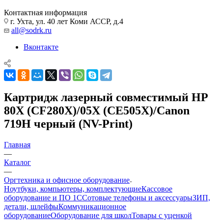
Контактная информация
г. Ухта, ул. 40 лет Коми АССР, д.4
all@sodrk.ru
Вконтакте
Картридж лазерный совместимый HP
80X (CF280X)/05X (CE505X)/Canon
719H черный (NV-Print)
Главная
—
Каталог
—
Оргтехника и офисное оборудование
Ноутбуки, компьютеры, комплектующие
Кассовое
оборудование и ПО 1С
Сотовые телефоны и аксессуары
ЗИП,
детали, шлейфы
Коммуникационное
оборудование
Оборудование для школ
Товары с уценкой