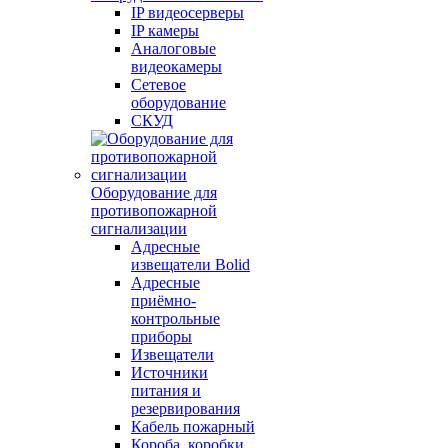
IP видеосерверы
IP камеры
Аналоговые
видеокамеры
Сетевое
оборудование
СКУД
Оборудование для
противопожарной
сигнализации
Адресные
извещатели Bolid
Адресные
приёмно-
контрольные
приборы
Извещатели
Источники
питания и
резервирования
Кабель пожарный
Короба, коробки