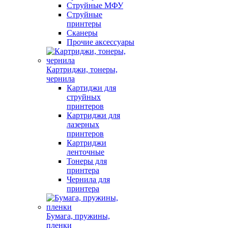
Струйные МФУ
Струйные
принтеры
Сканеры
Прочие аксессуары
Картриджи, тонеры,
чернила
Картиджи для
струйных
принтеров
Картриджи для
лазерных
принтеров
Картриджи
ленточные
Тонеры для
принтера
Чернила для
принтера
Бумага, пружины,
пленки