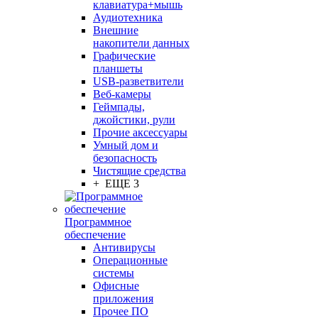
клавиатура+мышь
Аудиотехника
Внешние
накопители данных
Графические
планшеты
USB-разветвители
Веб-камеры
Геймпады,
джойстики, рули
Прочие аксессуары
Умный дом и
безопасность
Чистящие средства
+ ЕЩЕ 3
Программное
обеспечение
Антивирусы
Операционные
системы
Офисные
приложения
Прочее ПО