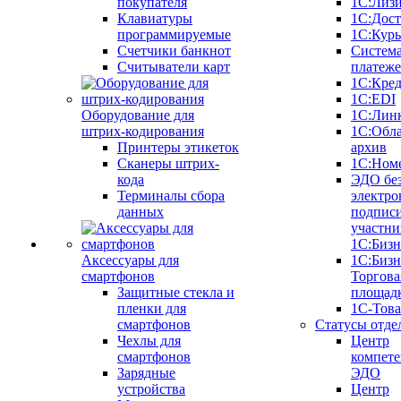
покупателя
1С:Лиз
Клавиатуры
1С:Дост
программируемые
1С:Курь
Счетчики банкнот
Систем
Считыватели карт
платеж
1С:Кре
1С:EDI
Оборудование для
1С:Лин
штрих-кодирования
1С:Обл
Принтеры этикеток
архив
Сканеры штрих-
1С:Ном
кода
ЭДО бе
Терминалы сбора
электро
данных
подписи
участни
1С:Бизн
Аксессуары для
1С:Бизн
смартфонов
Торгова
Защитные стекла и
площад
пленки для
1С-Тов
смартфонов
Статусы отде
Чехлы для
Центр
смартфонов
компете
Зарядные
ЭДО
устройства
Центр