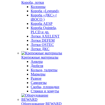
Короба, лотки
Колонны
Короба «Legrand»
Короба «ДКС» (
iBOCO )
Короба AESP
Короба Quintela,
PLCD и др.
Лотки AXELENT
Лотки DEFEM
Лотки OSTEC
Лотки ДКС
Крепежные материалы
Анкера
Дюбеля
Кольца, талрепы
Маркеры
Разное
Саморезы
Скобы, площадки
Стяжки и хомуты
Оборудование BEWARD