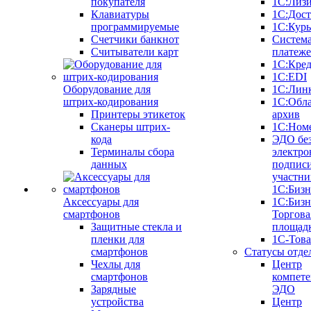
покупателя
1С:Лиз
Клавиатуры
1С:Дост
программируемые
1С:Курь
Счетчики банкнот
Систем
Считыватели карт
платеж
1С:Кре
1С:EDI
Оборудование для
1С:Лин
штрих-кодирования
1С:Обл
Принтеры этикеток
архив
Сканеры штрих-
1С:Ном
кода
ЭДО бе
Терминалы сбора
электро
данных
подписи
участни
1С:Бизн
Аксессуары для
1С:Бизн
смартфонов
Торгова
Защитные стекла и
площад
пленки для
1С-Тов
смартфонов
Статусы отде
Чехлы для
Центр
смартфонов
компете
Зарядные
ЭДО
устройства
Центр