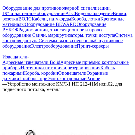
—
Оборудование для противопожарной сигнализации
19" и настенное оборудование
ATC
Видеонаблюдение
Вилки,
розетки
ВОЛС
Кабели, патчкорды
Короба, лотки
Крепежные
материалы
Оборудование BEWARD
Оборудование
РУБЕЖ
Радиостанции, трансляционное и прочее
оборудование
Свичи, маршрутизаторы, точки доступа
Система
контроля доступа
Системы вызова персонала
Спутниковое
оборудование
Электрооборудование
Принт-серверы
—
Извещатели
Адресные извещатели Bolid
Адресные приёмно-контрольные
приборы
Источники питания и резервирования
Кабель
пожарный
Короба, коробки
Оповещатели
Охранные
датчики
Приборы приёмно-контрольные
Разное
—
Устройство монтажное КМЧ-1 ИП 212-41М исп.02, для
подвесного потолка, металл