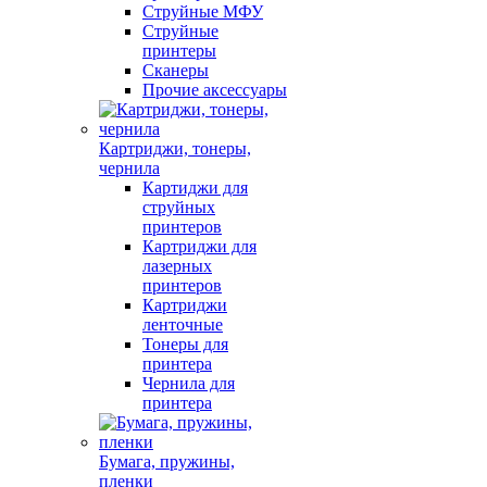
Струйные МФУ
Струйные
принтеры
Сканеры
Прочие аксессуары
Картриджи, тонеры,
чернила
Картиджи для
струйных
принтеров
Картриджи для
лазерных
принтеров
Картриджи
ленточные
Тонеры для
принтера
Чернила для
принтера
Бумага, пружины,
пленки