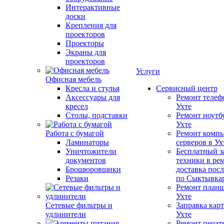
Интерактивные
доски
Крепления для
проекторов
Проекторы
Экраны для
проекторов
Услуги
Офисная мебель
Кресла и стулья
Сервисный центр
Аксессуары для
Ремонт телеф
кресел
Ухте
Столы, подставки
Ремонт ноутб
Ухте
Работа с бумагой
Ремонт компь
Ламинаторы
серверов в Ух
Уничтожители
Бесплатный з
документов
техники в ре
Брошюровщики
доставка пос
Резаки
по Сыктывка
Ремонт планш
Ухте
Сетевые фильтры и
Заправка кар
удлинители
Ухте
Ремонт печат