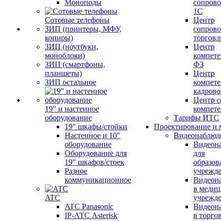
Моноподы
сопров
1С
Сотовые телефоны
Центр
ЗИП (принтеры, МФУ,
сопров
копиры)
торговл
ЗИП (ноутбуки,
Центр
моноблоки)
компете
ЗИП (смартфоны,
ФЗ
планшеты)
Центр
ЗИП остальное
компете
кадров
Центр с
19" и настенное
компет
оборудование
Тарифы ИТС
19" шкафы/стойки
Проектирование и 
Настенное и 10"
Видеонаблюд
оборудование
Видеон
Оборудование для
для
19" шкафов/стоек
образов
Разное
учрежд
коммуникационное
Видеон
в меди
ATC
учрежд
ATC Panasonic
Видеон
IP-АТС Asterisk
в торго