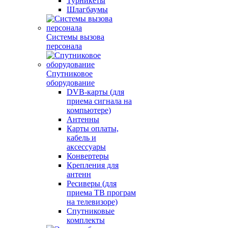
Турникеты
Шлагбаумы
Системы вызова
персонала
Спутниковое
оборудование
DVB-карты (для
приема сигнала на
компьютере)
Антенны
Карты оплаты,
кабель и
аксессуары
Конвертеры
Крепления для
антенн
Ресиверы (для
приема ТВ програм
на телевизоре)
Спутниковые
комплекты