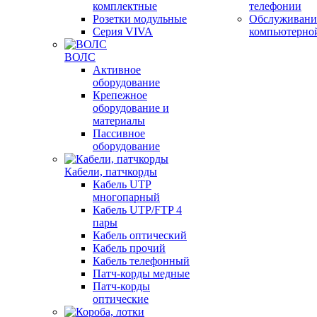
комплектные
телефонии
Розетки модульные
Обслуживани
Серия VIVA
компьютерно
ВОЛС
Активное
оборудование
Крепежное
оборудование и
материалы
Пассивное
оборудование
Кабели, патчкорды
Кабель UTP
многопарный
Кабель UTP/FTP 4
пары
Кабель оптический
Кабель прочий
Кабель телефонный
Патч-корды медные
Патч-корды
оптические