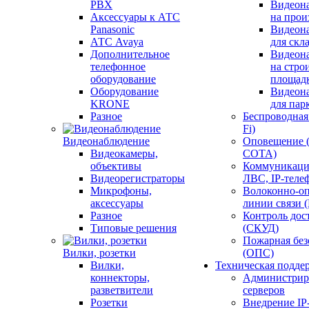
PBX
Видеон
Аксессуары к АТС
на прои
Panasonic
Видеон
АТС Avaya
для скл
Дополнительное
Видеон
телефонное
на стро
оборудование
площад
Оборудование
Видеон
KRONE
для пар
Разное
Беспроводная 
Fi)
Видеонаблюдение
Оповещение 
Видеокамеры,
СОТА)
объективы
Коммуникаци
Видеорегистраторы
ЛВС, IP-теле
Микрофоны,
Волоконно-оп
аксессуары
линии связи 
Разное
Контроль дос
Типовые решения
(СКУД)
Пожарная без
Вилки, розетки
(ОПС)
Вилки,
Техническая подде
коннекторы,
Администрир
разветвители
серверов
Розетки
Внедрение IP