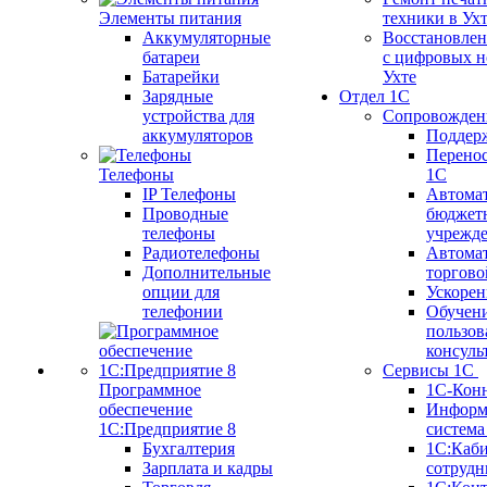
Элементы питания
техники в Ух
Аккумуляторные
Восстановлен
батареи
с цифровых н
Батарейки
Ухте
Зарядные
Отдел 1С
устройства для
Сопровожден
аккумуляторов
Поддер
Перенос
Телефоны
1С
IP Телефоны
Автома
Проводные
бюджет
телефоны
учрежд
Радиотелефоны
Автома
Дополнительные
торгово
опции для
Ускорен
телефонии
Обучен
пользов
консуль
Сервисы 1С
Программное
1С-Кон
обеспечение
Информ
1С:Предприятие 8
систем
Бухгалтерия
1С:Каб
Зарплата и кадры
сотрудн