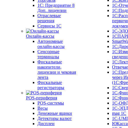
Торговля
1С:Конт
1C: Предприятие 8
1С-Отче
Доп. лицензии
1С:Под
Отраслевые
1С:Расп
решения
первич
Сервисы 1С
докуме
1С-ЭД
Онлайн-кассы
1СПАРК
Автономные
SmartW
онлайн-кассы
1С:Дир
Сенсорные
1С:Изм
терминалы
сведени
Фискальные
1С:Лек
накопители,
Отвечае
лицензии и чековая
1С:Пре
лента
через И
Фискальные
(1С:Фр
регистраторы
1С:Свер
1С-Фин
POS-периферия
1С:Фин
POS-системы
1С-ОФ
Весы
1С-ЭП
Денежные ящики
mag 1C
Детекторы валют
1C-UMI
Дисплеи
ЮКасса