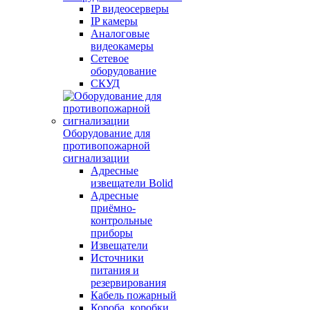
IP видеосерверы
IP камеры
Аналоговые
видеокамеры
Сетевое
оборудование
СКУД
Оборудование для
противопожарной
сигнализации
Адресные
извещатели Bolid
Адресные
приёмно-
контрольные
приборы
Извещатели
Источники
питания и
резервирования
Кабель пожарный
Короба, коробки