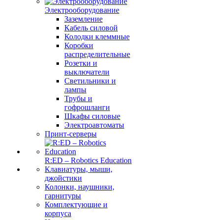
Электрооборудование
Заземление
Кабель силовой
Колодки клеммные
Коробки
распределительные
Розетки и
выключатели
Светильники и
лампы
Трубы и
гофрошланги
Шкафы силовые
Электроавтоматы
Принт-серверы
R:ED – Robotics Education
Клавиатуры, мыши,
джойстики
Колонки, наушники,
гарнитуры
Комплектующие и
корпуса