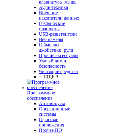
клавиатура+мышь
Аудиотехника
Внешние
накопители данных
Графические
планшеты
USB-разветвители
Веб-камеры
Геймпады,
джойстики, рули
Прочие аксессуары
Умный дом и
безопасность
Чистящие средства
+ ЕЩЕ 3
Программное
обеспечение
Антивирусы
Операционные
системы
Офисные
приложения
Прочее ПО