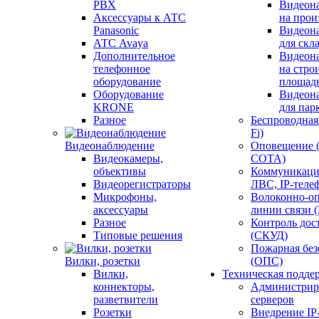
PBX
Видеон
Аксессуары к АТС
на прои
Panasonic
Видеон
АТС Avaya
для скл
Дополнительное
Видеон
телефонное
на стро
оборудование
площад
Оборудование
Видеон
KRONE
для пар
Разное
Беспроводная 
Fi)
Видеонаблюдение
Оповещение 
Видеокамеры,
СОТА)
объективы
Коммуникаци
Видеорегистраторы
ЛВС, IP-теле
Микрофоны,
Волоконно-оп
аксессуары
линии связи 
Разное
Контроль дос
Типовые решения
(СКУД)
Пожарная без
Вилки, розетки
(ОПС)
Вилки,
Техническая подде
коннекторы,
Администрир
разветвители
серверов
Розетки
Внедрение IP