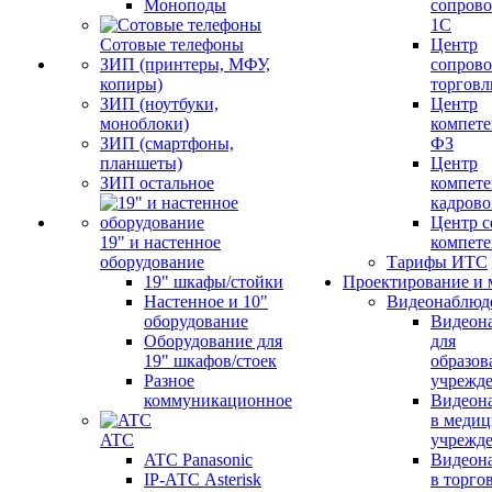
Моноподы
сопров
1С
Сотовые телефоны
Центр
ЗИП (принтеры, МФУ,
сопров
копиры)
торговл
ЗИП (ноутбуки,
Центр
моноблоки)
компете
ЗИП (смартфоны,
ФЗ
планшеты)
Центр
ЗИП остальное
компете
кадров
Центр с
19" и настенное
компет
оборудование
Тарифы ИТС
19" шкафы/стойки
Проектирование и 
Настенное и 10"
Видеонаблюд
оборудование
Видеон
Оборудование для
для
19" шкафов/стоек
образов
Разное
учрежд
коммуникационное
Видеон
в меди
ATC
учрежд
ATC Panasonic
Видеон
IP-АТС Asterisk
в торго