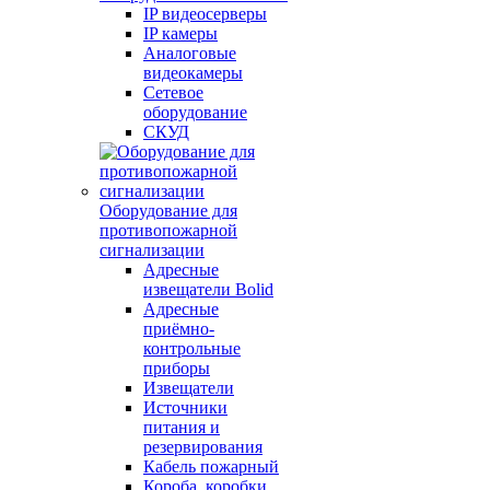
IP видеосерверы
IP камеры
Аналоговые
видеокамеры
Сетевое
оборудование
СКУД
Оборудование для
противопожарной
сигнализации
Адресные
извещатели Bolid
Адресные
приёмно-
контрольные
приборы
Извещатели
Источники
питания и
резервирования
Кабель пожарный
Короба, коробки