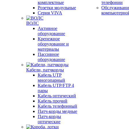
комплектные
телефонии
Розетки модульные
Обслуживани
Серия VIVA
компьютерно
ВОЛС
Активное
оборудование
Крепежное
оборудование и
материалы
Пассивное
оборудование
Кабели, патчкорды
Кабель UTP
многопарный
Кабель UTP/FTP 4
пары
Кабель оптический
Кабель прочий
Кабель телефонный
Патч-корды медные
Патч-корды
оптические