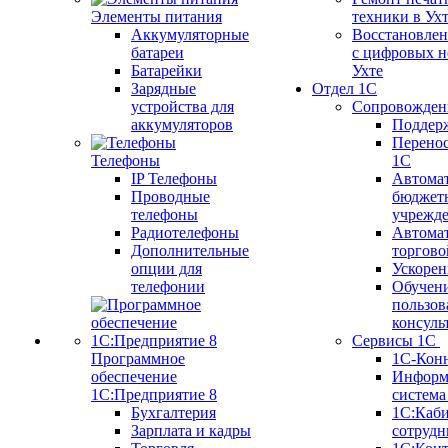
Элементы питания
техники в Ух
Аккумуляторные
Восстановлен
батареи
с цифровых н
Батарейки
Ухте
Зарядные
Отдел 1С
устройства для
Сопровожден
аккумуляторов
Поддер
Перенос
Телефоны
1С
IP Телефоны
Автома
Проводные
бюджет
телефоны
учрежд
Радиотелефоны
Автома
Дополнительные
торгово
опции для
Ускорен
телефонии
Обучен
пользов
консуль
Сервисы 1С
Программное
1С-Кон
обеспечение
Информ
1С:Предприятие 8
систем
Бухгалтерия
1С:Каб
Зарплата и кадры
сотрудн