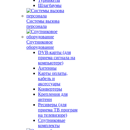
Турникеты
Шлагбаумы
Системы вызова
персонала
Спутниковое
оборудование
DVB-карты (для
приема сигнала на
компьютере)
Антенны
Карты оплаты,
кабель и
аксессуары
Конвертеры
Крепления для
антенн
Ресиверы (для
приема ТВ програм
на телевизоре)
Спутниковые
комплекты