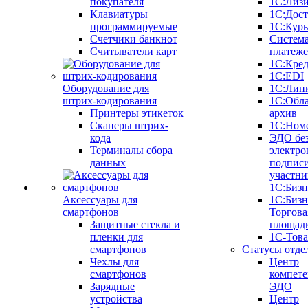
покупателя
1С:Лиз
Клавиатуры
1С:Дост
программируемые
1С:Курь
Счетчики банкнот
Систем
Считыватели карт
платеж
1С:Кре
1С:EDI
Оборудование для
1С:Лин
штрих-кодирования
1С:Обл
Принтеры этикеток
архив
Сканеры штрих-
1С:Ном
кода
ЭДО бе
Терминалы сбора
электро
данных
подписи
участни
1С:Бизн
Аксессуары для
1С:Бизн
смартфонов
Торгова
Защитные стекла и
площад
пленки для
1С-Тов
смартфонов
Статусы отде
Чехлы для
Центр
смартфонов
компете
Зарядные
ЭДО
устройства
Центр