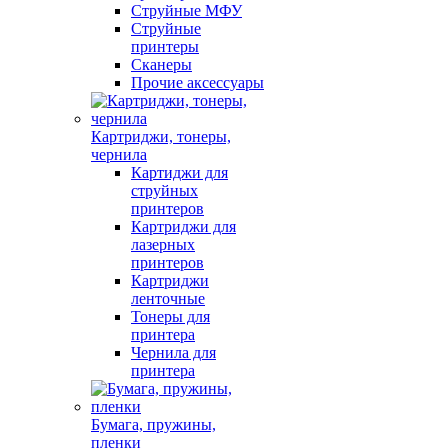
Струйные МФУ
Струйные
принтеры
Сканеры
Прочие аксессуары
Картриджи, тонеры,
чернила
Картиджи для
струйных
принтеров
Картриджи для
лазерных
принтеров
Картриджи
ленточные
Тонеры для
принтера
Чернила для
принтера
Бумага, пружины,
пленки