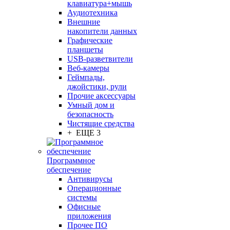
клавиатура+мышь
Аудиотехника
Внешние
накопители данных
Графические
планшеты
USB-разветвители
Веб-камеры
Геймпады,
джойстики, рули
Прочие аксессуары
Умный дом и
безопасность
Чистящие средства
+ ЕЩЕ 3
Программное
обеспечение
Антивирусы
Операционные
системы
Офисные
приложения
Прочее ПО