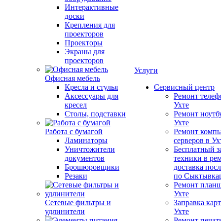
Интерактивные
доски
Крепления для
проекторов
Проекторы
Экраны для
проекторов
Услуги
Офисная мебель
Кресла и стулья
Сервисный центр
Аксессуары для
Ремонт телеф
кресел
Ухте
Столы, подставки
Ремонт ноутб
Ухте
Работа с бумагой
Ремонт компь
Ламинаторы
серверов в Ух
Уничтожители
Бесплатный з
документов
техники в ре
Брошюровщики
доставка пос
Резаки
по Сыктывка
Ремонт планш
Ухте
Сетевые фильтры и
Заправка кар
удлинители
Ухте
Ремонт печат