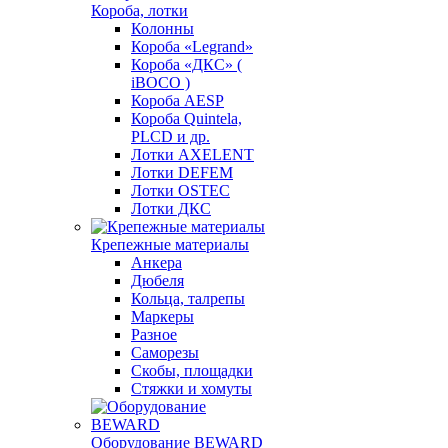
Короба, лотки
Колонны
Короба «Legrand»
Короба «ДКС» (
iBOCO )
Короба AESP
Короба Quintela,
PLCD и др.
Лотки AXELENT
Лотки DEFEM
Лотки OSTEC
Лотки ДКС
Крепежные материалы
Анкера
Дюбеля
Кольца, талрепы
Маркеры
Разное
Саморезы
Скобы, площадки
Стяжки и хомуты
Оборудование BEWARD