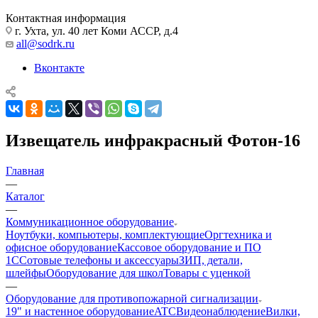
Контактная информация
г. Ухта, ул. 40 лет Коми АССР, д.4
all@sodrk.ru
Вконтакте
Извещатель инфракрасный Фотон-16
Главная
—
Каталог
—
Коммуникационное оборудование
Ноутбуки, компьютеры, комплектующие
Оргтехника и
офисное оборудование
Кассовое оборудование и ПО
1С
Сотовые телефоны и аксессуары
ЗИП, детали,
шлейфы
Оборудование для школ
Товары с уценкой
—
Оборудование для противопожарной сигнализации
19" и настенное оборудование
ATC
Видеонаблюдение
Вилки,