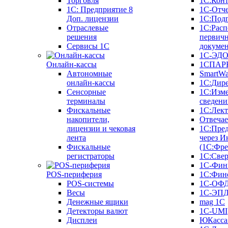
Торговля
1С:Конт
1C: Предприятие 8
1С-Отче
Доп. лицензии
1С:Под
Отраслевые
1С:Расп
решения
первич
Сервисы 1С
докуме
1С-ЭД
Онлайн-кассы
1СПАРК
Автономные
SmartW
онлайн-кассы
1С:Дир
Сенсорные
1С:Изм
терминалы
сведени
Фискальные
1С:Лек
накопители,
Отвечае
лицензии и чековая
1С:Пре
лента
через И
Фискальные
(1С:Фр
регистраторы
1С:Свер
1С-Фин
POS-периферия
1С:Фин
POS-системы
1С-ОФ
Весы
1С-ЭП
Денежные ящики
mag 1C
Детекторы валют
1C-UMI
Дисплеи
ЮКасса