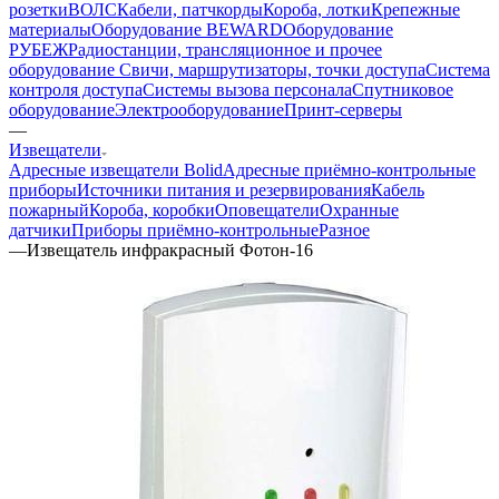
розетки
ВОЛС
Кабели, патчкорды
Короба, лотки
Крепежные
материалы
Оборудование BEWARD
Оборудование
РУБЕЖ
Радиостанции, трансляционное и прочее
оборудование
Свичи, маршрутизаторы, точки доступа
Система
контроля доступа
Системы вызова персонала
Спутниковое
оборудование
Электрооборудование
Принт-серверы
—
Извещатели
Адресные извещатели Bolid
Адресные приёмно-контрольные
приборы
Источники питания и резервирования
Кабель
пожарный
Короба, коробки
Оповещатели
Охранные
датчики
Приборы приёмно-контрольные
Разное
—
Извещатель инфракрасный Фотон-16