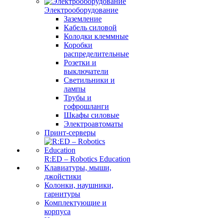
Электрооборудование
Заземление
Кабель силовой
Колодки клеммные
Коробки
распределительные
Розетки и
выключатели
Светильники и
лампы
Трубы и
гофрошланги
Шкафы силовые
Электроавтоматы
Принт-серверы
R:ED – Robotics Education
Клавиатуры, мыши,
джойстики
Колонки, наушники,
гарнитуры
Комплектующие и
корпуса