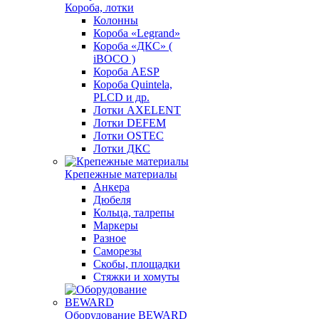
Короба, лотки
Колонны
Короба «Legrand»
Короба «ДКС» (
iBOCO )
Короба AESP
Короба Quintela,
PLCD и др.
Лотки AXELENT
Лотки DEFEM
Лотки OSTEC
Лотки ДКС
Крепежные материалы
Анкера
Дюбеля
Кольца, талрепы
Маркеры
Разное
Саморезы
Скобы, площадки
Стяжки и хомуты
Оборудование BEWARD