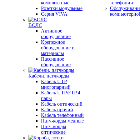
комплектные
телефонии
Розетки модульные
Обслуживани
Серия VIVA
компьютерно
ВОЛС
Активное
оборудование
Крепежное
оборудование и
материалы
Пассивное
оборудование
Кабели, патчкорды
Кабель UTP
многопарный
Кабель UTP/FTP 4
пары
Кабель оптический
Кабель прочий
Кабель телефонный
Патч-корды медные
Патч-корды
оптические