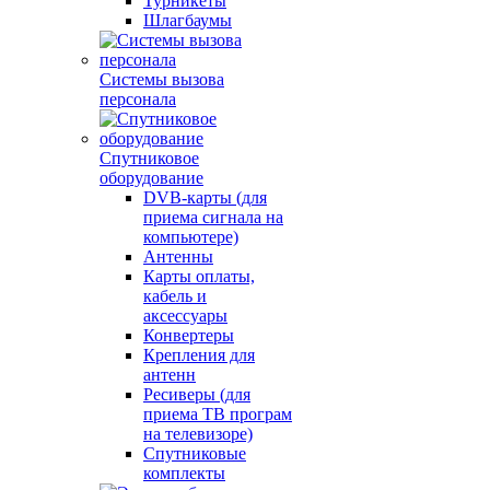
Турникеты
Шлагбаумы
Системы вызова
персонала
Спутниковое
оборудование
DVB-карты (для
приема сигнала на
компьютере)
Антенны
Карты оплаты,
кабель и
аксессуары
Конвертеры
Крепления для
антенн
Ресиверы (для
приема ТВ програм
на телевизоре)
Спутниковые
комплекты