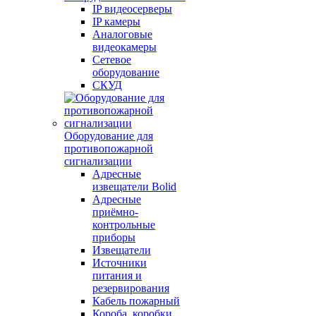
IP видеосерверы
IP камеры
Аналоговые
видеокамеры
Сетевое
оборудование
СКУД
Оборудование для
противопожарной
сигнализации
Адресные
извещатели Bolid
Адресные
приёмно-
контрольные
приборы
Извещатели
Источники
питания и
резервирования
Кабель пожарный
Короба, коробки