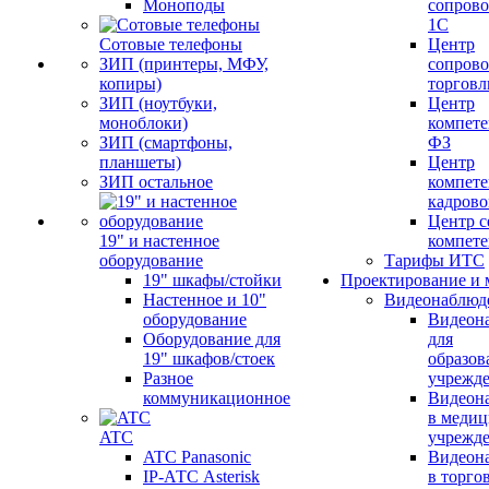
Моноподы
сопров
1С
Сотовые телефоны
Центр
ЗИП (принтеры, МФУ,
сопров
копиры)
торговл
ЗИП (ноутбуки,
Центр
моноблоки)
компете
ЗИП (смартфоны,
ФЗ
планшеты)
Центр
ЗИП остальное
компете
кадров
Центр с
19" и настенное
компет
оборудование
Тарифы ИТС
19" шкафы/стойки
Проектирование и 
Настенное и 10"
Видеонаблюд
оборудование
Видеон
Оборудование для
для
19" шкафов/стоек
образов
Разное
учрежд
коммуникационное
Видеон
в меди
ATC
учрежд
ATC Panasonic
Видеон
IP-АТС Asterisk
в торго