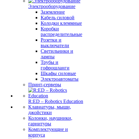
Электрооборудование
Заземление
Кабель силовой
Колодки клеммные
Коробки
распределительные
Розетки и
выключатели
Светильники и
лампы
Трубы и
гофрошланги
Шкафы силовые
Электроавтоматы
Принт-серверы
R:ED – Robotics Education
Клавиатуры, мыши,
джойстики
Колонки, наушники,
гарнитуры
Комплектующие и
корпуса