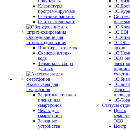
покупателя
1С:Лиз
Клавиатуры
1С:Дост
программируемые
1С:Курь
Счетчики банкнот
Систем
Считыватели карт
платеж
1С:Кре
1С:EDI
Оборудование для
1С:Лин
штрих-кодирования
1С:Обл
Принтеры этикеток
архив
Сканеры штрих-
1С:Ном
кода
ЭДО бе
Терминалы сбора
электро
данных
подписи
участни
1С:Бизн
Аксессуары для
1С:Бизн
смартфонов
Торгова
Защитные стекла и
площад
пленки для
1С-Тов
смартфонов
Статусы отде
Чехлы для
Центр
смартфонов
компете
Зарядные
ЭДО
устройства
Центр