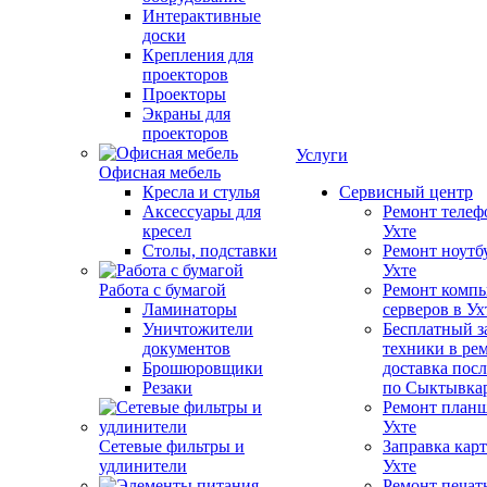
Интерактивные
доски
Крепления для
проекторов
Проекторы
Экраны для
проекторов
Услуги
Офисная мебель
Кресла и стулья
Сервисный центр
Аксессуары для
Ремонт телеф
кресел
Ухте
Столы, подставки
Ремонт ноутб
Ухте
Работа с бумагой
Ремонт компь
Ламинаторы
серверов в Ух
Уничтожители
Бесплатный з
документов
техники в ре
Брошюровщики
доставка пос
Резаки
по Сыктывка
Ремонт планш
Ухте
Сетевые фильтры и
Заправка кар
удлинители
Ухте
Ремонт печат