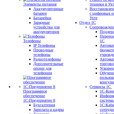
Элементы питания
техники в Ух
Аккумуляторные
Восстановлен
батареи
с цифровых н
Батарейки
Ухте
Зарядные
Отдел 1С
устройства для
Сопровожден
аккумуляторов
Поддер
Перенос
Телефоны
1С
IP Телефоны
Автома
Проводные
бюджет
телефоны
учрежд
Радиотелефоны
Автома
Дополнительные
торгово
опции для
Ускорен
телефонии
Обучен
пользов
консуль
Сервисы 1С
Программное
1С-Кон
обеспечение
Информ
1С:Предприятие 8
систем
Бухгалтерия
1С:Каб
Зарплата и кадры
сотрудн