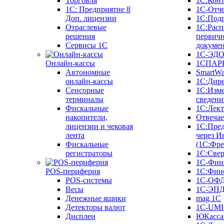
Торговля
1С:Конт
1C: Предприятие 8
1С-Отче
Доп. лицензии
1С:Под
Отраслевые
1С:Расп
решения
первич
Сервисы 1С
докуме
1С-ЭД
Онлайн-кассы
1СПАРК
Автономные
SmartW
онлайн-кассы
1С:Дир
Сенсорные
1С:Изм
терминалы
сведени
Фискальные
1С:Лек
накопители,
Отвечае
лицензии и чековая
1С:Пре
лента
через И
Фискальные
(1С:Фр
регистраторы
1С:Свер
1С-Фин
POS-периферия
1С:Фин
POS-системы
1С-ОФ
Весы
1С-ЭП
Денежные ящики
mag 1C
Детекторы валют
1C-UMI
Дисплеи
ЮКасса