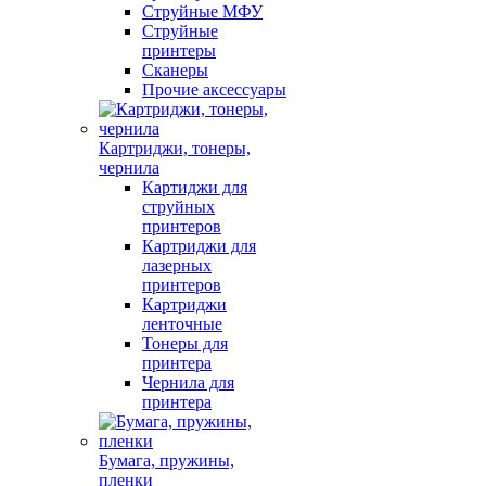
Струйные МФУ
Струйные
принтеры
Сканеры
Прочие аксессуары
Картриджи, тонеры,
чернила
Картиджи для
струйных
принтеров
Картриджи для
лазерных
принтеров
Картриджи
ленточные
Тонеры для
принтера
Чернила для
принтера
Бумага, пружины,
пленки