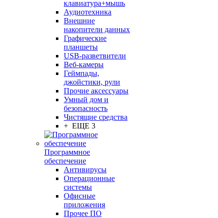
клавиатура+мышь
Аудиотехника
Внешние
накопители данных
Графические
планшеты
USB-разветвители
Веб-камеры
Геймпады,
джойстики, рули
Прочие аксессуары
Умный дом и
безопасность
Чистящие средства
+ ЕЩЕ 3
Программное
обеспечение
Антивирусы
Операционные
системы
Офисные
приложения
Прочее ПО