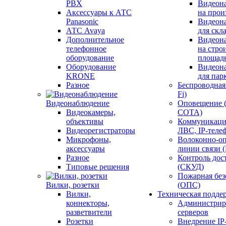
PBX
Видеон
Аксессуары к АТС
на прои
Panasonic
Видеон
АТС Avaya
для скл
Дополнительное
Видеон
телефонное
на стро
оборудование
площад
Оборудование
Видеон
KRONE
для пар
Разное
Беспроводная 
Fi)
Видеонаблюдение
Оповещение 
Видеокамеры,
СОТА)
объективы
Коммуникаци
Видеорегистраторы
ЛВС, IP-теле
Микрофоны,
Волоконно-оп
аксессуары
линии связи 
Разное
Контроль дос
Типовые решения
(СКУД)
Пожарная без
Вилки, розетки
(ОПС)
Вилки,
Техническая подде
коннекторы,
Администрир
разветвители
серверов
Розетки
Внедрение IP