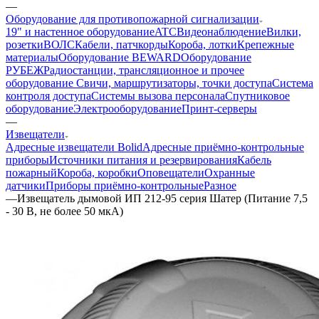
—
Оборудование для противопожарной сигнализации
19" и настенное оборудование
ATC
Видеонаблюдение
Вилки,
розетки
ВОЛС
Кабели, патчкорды
Короба, лотки
Крепежные
материалы
Оборудование BEWARD
Оборудование
РУБЕЖ
Радиостанции, трансляционное и прочее
оборудование
Свичи, маршрутизаторы, точки доступа
Система
контроля доступа
Системы вызова персонала
Спутниковое
оборудование
Электрооборудование
Принт-серверы
—
Извещатели
Адресные извещатели Bolid
Адресные приёмно-контрольные
приборы
Источники питания и резервирования
Кабель
пожарный
Короба, коробки
Оповещатели
Охранные
датчики
Приборы приёмно-контрольные
Разное
—
Извещатель дымовой ИП 212-95 серия Шатер (Питание 7,5
- 30 В, не более 50 мкА)