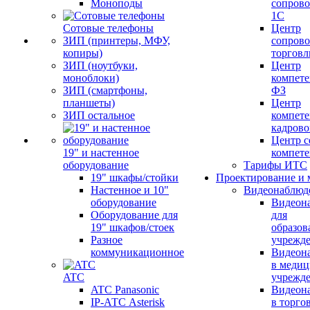
Моноподы
сопров
1С
Сотовые телефоны
Центр
ЗИП (принтеры, МФУ,
сопров
копиры)
торговл
ЗИП (ноутбуки,
Центр
моноблоки)
компете
ЗИП (смартфоны,
ФЗ
планшеты)
Центр
ЗИП остальное
компете
кадров
Центр с
19" и настенное
компет
оборудование
Тарифы ИТС
19" шкафы/стойки
Проектирование и 
Настенное и 10"
Видеонаблюд
оборудование
Видеон
Оборудование для
для
19" шкафов/стоек
образов
Разное
учрежд
коммуникационное
Видеон
в меди
ATC
учрежд
ATC Panasonic
Видеон
IP-АТС Asterisk
в торго