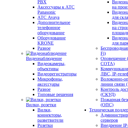
PBX
Видеон
Аксессуары к АТС
на прои
Panasonic
Видеон
АТС Avaya
для скл
Дополнительное
Видеон
телефонное
на стро
оборудование
площад
Оборудование
Видеон
KRONE
для пар
Разное
Беспроводная 
Fi)
Видеонаблюдение
Оповещение 
Видеокамеры,
СОТА)
объективы
Коммуникаци
Видеорегистраторы
ЛВС, IP-теле
Микрофоны,
Волоконно-оп
аксессуары
линии связи 
Разное
Контроль дос
Типовые решения
(СКУД)
Пожарная без
Вилки, розетки
(ОПС)
Вилки,
Техническая подде
коннекторы,
Администрир
разветвители
серверов
Розетки
Внедрение IP