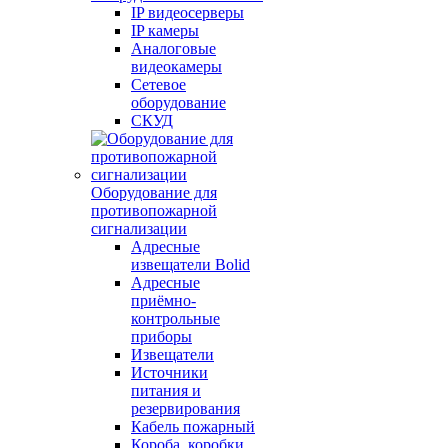
IP видеосерверы
IP камеры
Аналоговые
видеокамеры
Сетевое
оборудование
СКУД
Оборудование для
противопожарной
сигнализации
Адресные
извещатели Bolid
Адресные
приёмно-
контрольные
приборы
Извещатели
Источники
питания и
резервирования
Кабель пожарный
Короба, коробки