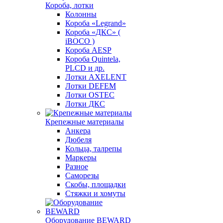
Короба, лотки
Колонны
Короба «Legrand»
Короба «ДКС» (
iBOCO )
Короба AESP
Короба Quintela,
PLCD и др.
Лотки AXELENT
Лотки DEFEM
Лотки OSTEC
Лотки ДКС
Крепежные материалы
Анкера
Дюбеля
Кольца, талрепы
Маркеры
Разное
Саморезы
Скобы, площадки
Стяжки и хомуты
Оборудование BEWARD