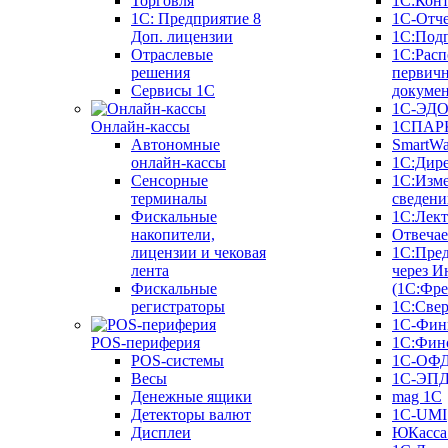
Торговля
1С:Конт
1C: Предприятие 8
1С-Отче
Доп. лицензии
1С:Под
Отраслевые
1С:Расп
решения
первич
Сервисы 1С
докуме
1С-ЭД
Онлайн-кассы
1СПАРК
Автономные
SmartW
онлайн-кассы
1С:Дир
Сенсорные
1С:Изм
терминалы
сведени
Фискальные
1С:Лек
накопители,
Отвечае
лицензии и чековая
1С:Пре
лента
через И
Фискальные
(1С:Фр
регистраторы
1С:Свер
1С-Фин
POS-периферия
1С:Фин
POS-системы
1С-ОФ
Весы
1С-ЭП
Денежные ящики
mag 1C
Детекторы валют
1C-UMI
Дисплеи
ЮКасса