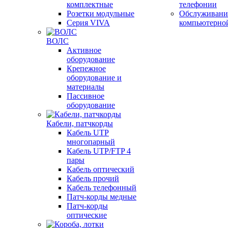
комплектные
телефонии
Розетки модульные
Обслуживани
Серия VIVA
компьютерно
ВОЛС
Активное
оборудование
Крепежное
оборудование и
материалы
Пассивное
оборудование
Кабели, патчкорды
Кабель UTP
многопарный
Кабель UTP/FTP 4
пары
Кабель оптический
Кабель прочий
Кабель телефонный
Патч-корды медные
Патч-корды
оптические