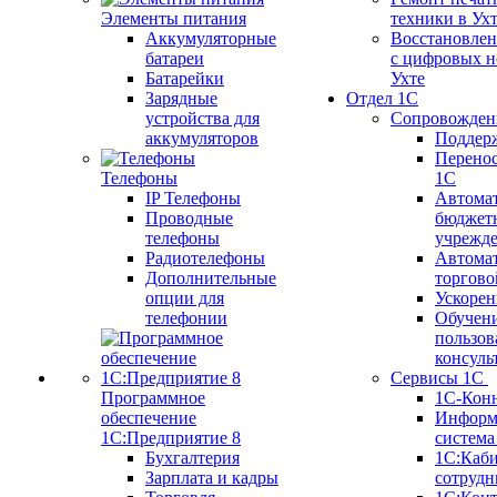
Элементы питания
техники в Ух
Аккумуляторные
Восстановлен
батареи
с цифровых н
Батарейки
Ухте
Зарядные
Отдел 1С
устройства для
Сопровожден
аккумуляторов
Поддер
Перенос
Телефоны
1С
IP Телефоны
Автома
Проводные
бюджет
телефоны
учрежд
Радиотелефоны
Автома
Дополнительные
торгово
опции для
Ускорен
телефонии
Обучен
пользов
консуль
Сервисы 1С
Программное
1С-Кон
обеспечение
Информ
1С:Предприятие 8
систем
Бухгалтерия
1С:Каб
Зарплата и кадры
сотрудн