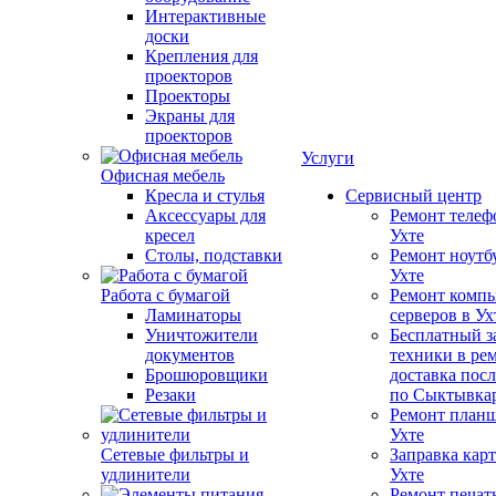
Интерактивные
доски
Крепления для
проекторов
Проекторы
Экраны для
проекторов
Услуги
Офисная мебель
Кресла и стулья
Сервисный центр
Аксессуары для
Ремонт телеф
кресел
Ухте
Столы, подставки
Ремонт ноутб
Ухте
Работа с бумагой
Ремонт компь
Ламинаторы
серверов в Ух
Уничтожители
Бесплатный з
документов
техники в ре
Брошюровщики
доставка пос
Резаки
по Сыктывка
Ремонт планш
Ухте
Сетевые фильтры и
Заправка кар
удлинители
Ухте
Ремонт печат