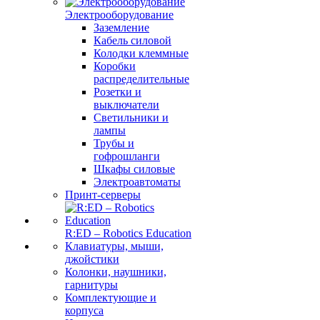
Электрооборудование
Заземление
Кабель силовой
Колодки клеммные
Коробки
распределительные
Розетки и
выключатели
Светильники и
лампы
Трубы и
гофрошланги
Шкафы силовые
Электроавтоматы
Принт-серверы
R:ED – Robotics Education
Клавиатуры, мыши,
джойстики
Колонки, наушники,
гарнитуры
Комплектующие и
корпуса