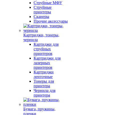
Струйные МФУ
Струйные
принтеры
Сканеры
Прочие аксессуары
Картриджи, тонеры,
чернила
Картиджи для
струйных
принтеров
Картриджи для
лазерных
принтеров
Картриджи
ленточные
Тонеры для
принтера
Чернила для
принтера
Бумага, пружины,
пленки