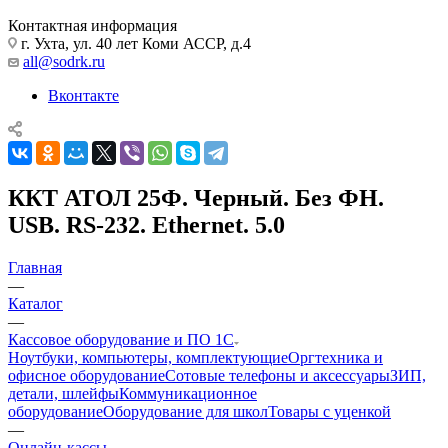
Контактная информация
г. Ухта, ул. 40 лет Коми АССР, д.4
all@sodrk.ru
Вконтакте
ККТ АТОЛ 25Ф. Черный. Без ФН.
USB. RS-232. Ethernet. 5.0
Главная
—
Каталог
—
Кассовое оборудование и ПО 1С
Ноутбуки, компьютеры, комплектующие
Оргтехника и
офисное оборудование
Сотовые телефоны и аксессуары
ЗИП,
детали, шлейфы
Коммуникационное
оборудование
Оборудование для школ
Товары с уценкой
—
Онлайн-кассы