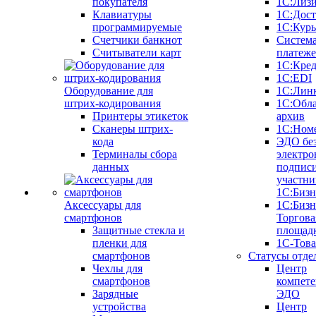
покупателя
1С:Лиз
Клавиатуры
1С:Дост
программируемые
1С:Курь
Счетчики банкнот
Систем
Считыватели карт
платеж
1С:Кре
1С:EDI
Оборудование для
1С:Лин
штрих-кодирования
1С:Обл
Принтеры этикеток
архив
Сканеры штрих-
1С:Ном
кода
ЭДО бе
Терминалы сбора
электро
данных
подписи
участни
1С:Бизн
Аксессуары для
1С:Бизн
смартфонов
Торгова
Защитные стекла и
площад
пленки для
1С-Тов
смартфонов
Статусы отде
Чехлы для
Центр
смартфонов
компете
Зарядные
ЭДО
устройства
Центр