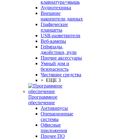
клавиатура+мышь
Аудиотехника
Внешние
накопители данных
Графические
планшеты
USB-разветвители
Веб-камеры
Геймпады,
джойстики, рули
Прочие аксессуары
Умный дом и
безопасность
Чистящие средства
+ ЕЩЕ 3
Программное
обеспечение
Антивирусы
Операционные
системы
Офисные
приложения
Прочее ПО