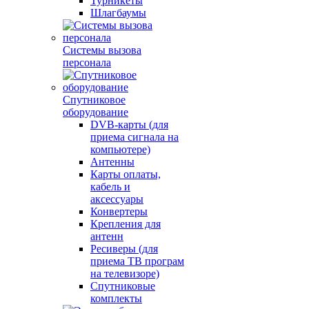
Турникеты
Шлагбаумы
Системы вызова
персонала
Спутниковое
оборудование
DVB-карты (для
приема сигнала на
компьютере)
Антенны
Карты оплаты,
кабель и
аксессуары
Конвертеры
Крепления для
антенн
Ресиверы (для
приема ТВ програм
на телевизоре)
Спутниковые
комплекты