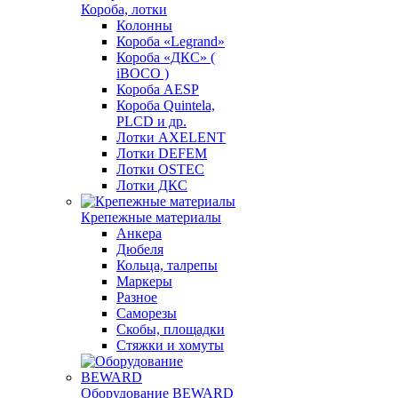
Короба, лотки
Колонны
Короба «Legrand»
Короба «ДКС» (
iBOCO )
Короба AESP
Короба Quintela,
PLCD и др.
Лотки AXELENT
Лотки DEFEM
Лотки OSTEC
Лотки ДКС
Крепежные материалы
Анкера
Дюбеля
Кольца, талрепы
Маркеры
Разное
Саморезы
Скобы, площадки
Стяжки и хомуты
Оборудование BEWARD