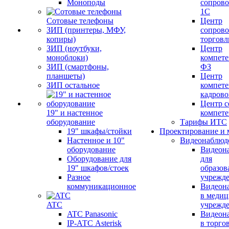
Моноподы
сопров
1С
Сотовые телефоны
Центр
ЗИП (принтеры, МФУ,
сопров
копиры)
торговл
ЗИП (ноутбуки,
Центр
моноблоки)
компете
ЗИП (смартфоны,
ФЗ
планшеты)
Центр
ЗИП остальное
компете
кадров
Центр с
19" и настенное
компет
оборудование
Тарифы ИТС
19" шкафы/стойки
Проектирование и 
Настенное и 10"
Видеонаблюд
оборудование
Видеон
Оборудование для
для
19" шкафов/стоек
образов
Разное
учрежд
коммуникационное
Видеон
в меди
ATC
учрежд
ATC Panasonic
Видеон
IP-АТС Asterisk
в торго