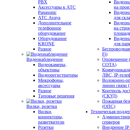
PBX
Видеон
Аксессуары к АТС
на прои
Panasonic
Видеон
АТС Avaya
для скл
Дополнительное
Видеон
телефонное
на стро
оборудование
площад
Оборудование
Видеон
KRONE
для пар
Разное
Беспроводная 
Fi)
Видеонаблюдение
Оповещение 
Видеокамеры,
СОТА)
объективы
Коммуникаци
Видеорегистраторы
ЛВС, IP-теле
Микрофоны,
Волоконно-оп
аксессуары
линии связи 
Разное
Контроль дос
Типовые решения
(СКУД)
Пожарная без
Вилки, розетки
(ОПС)
Вилки,
Техническая подде
коннекторы,
Администрир
разветвители
серверов
Розетки
Внедрение IP