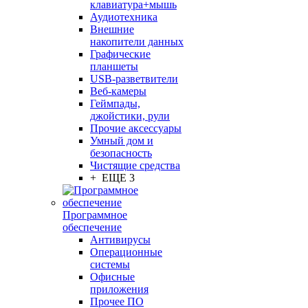
клавиатура+мышь
Аудиотехника
Внешние
накопители данных
Графические
планшеты
USB-разветвители
Веб-камеры
Геймпады,
джойстики, рули
Прочие аксессуары
Умный дом и
безопасность
Чистящие средства
+ ЕЩЕ 3
Программное
обеспечение
Антивирусы
Операционные
системы
Офисные
приложения
Прочее ПО