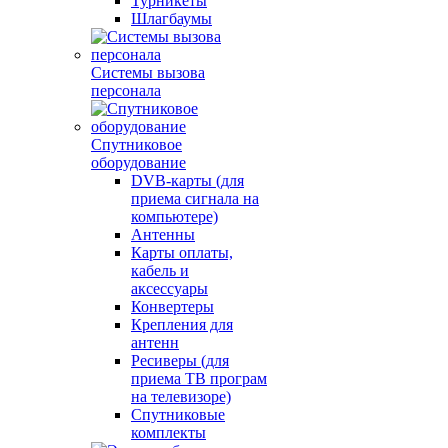
Турникеты
Шлагбаумы
Системы вызова
персонала
Спутниковое
оборудование
DVB-карты (для
приема сигнала на
компьютере)
Антенны
Карты оплаты,
кабель и
аксессуары
Конвертеры
Крепления для
антенн
Ресиверы (для
приема ТВ програм
на телевизоре)
Спутниковые
комплекты