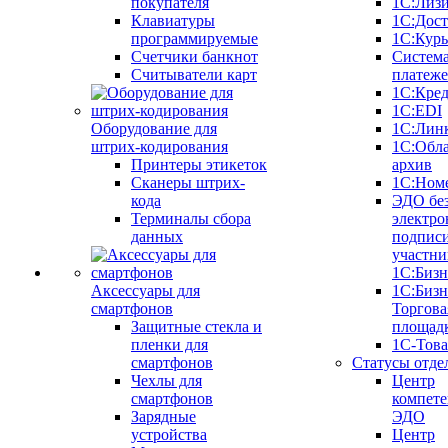
покупателя
1С:Лиз
Клавиатуры
1С:Дост
программируемые
1С:Курь
Счетчики банкнот
Систем
Считыватели карт
платеж
1С:Кре
1С:EDI
Оборудование для
1С:Лин
штрих-кодирования
1С:Обл
Принтеры этикеток
архив
Сканеры штрих-
1С:Ном
кода
ЭДО бе
Терминалы сбора
электро
данных
подписи
участни
1С:Бизн
Аксессуары для
1С:Бизн
смартфонов
Торгова
Защитные стекла и
площад
пленки для
1С-Тов
смартфонов
Статусы отде
Чехлы для
Центр
смартфонов
компете
Зарядные
ЭДО
устройства
Центр