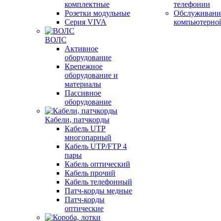
комплектные
телефонии
Розетки модульные
Обслуживани
Серия VIVA
компьютерно
ВОЛС
Активное
оборудование
Крепежное
оборудование и
материалы
Пассивное
оборудование
Кабели, патчкорды
Кабель UTP
многопарный
Кабель UTP/FTP 4
пары
Кабель оптический
Кабель прочий
Кабель телефонный
Патч-корды медные
Патч-корды
оптические