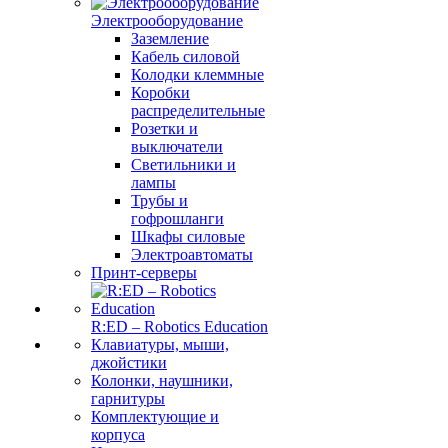
Электрооборудование
Заземление
Кабель силовой
Колодки клеммные
Коробки
распределительные
Розетки и
выключатели
Светильники и
лампы
Трубы и
гофрошланги
Шкафы силовые
Электроавтоматы
Принт-серверы
R:ED – Robotics Education
Клавиатуры, мыши,
джойстики
Колонки, наушники,
гарнитуры
Комплектующие и
корпуса