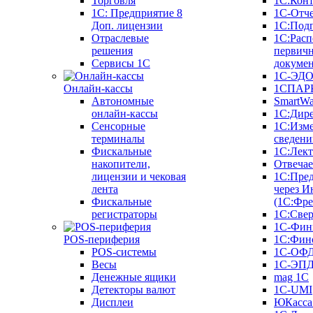
Торговля
1С:Конт
1C: Предприятие 8
1С-Отче
Доп. лицензии
1С:Под
Отраслевые
1С:Расп
решения
первич
Сервисы 1С
докуме
1С-ЭД
Онлайн-кассы
1СПАРК
Автономные
SmartW
онлайн-кассы
1С:Дир
Сенсорные
1С:Изм
терминалы
сведени
Фискальные
1С:Лек
накопители,
Отвечае
лицензии и чековая
1С:Пре
лента
через И
Фискальные
(1С:Фр
регистраторы
1С:Свер
1С-Фин
POS-периферия
1С:Фин
POS-системы
1С-ОФ
Весы
1С-ЭП
Денежные ящики
mag 1C
Детекторы валют
1C-UMI
Дисплеи
ЮКасса