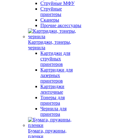
Струйные МФУ
Струйные
принтеры
Сканеры
Прочие аксессуары
Картриджи, тонеры,
чернила
Картиджи для
струйных
принтеров
Картриджи для
лазерных
принтеров
Картриджи
ленточные
Тонеры для
принтера
Чернила для
принтера
Бумага, пружины,
пленки