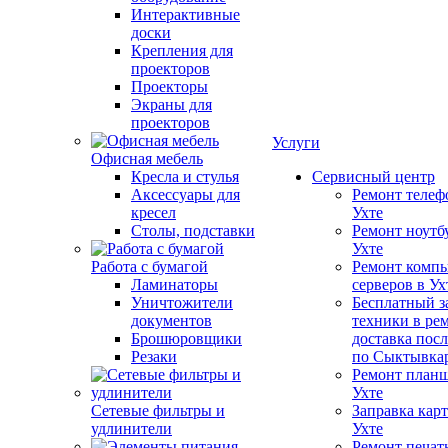
Интерактивные
доски
Крепления для
проекторов
Проекторы
Экраны для
проекторов
Услуги
Офисная мебель
Кресла и стулья
Сервисный центр
Аксессуары для
Ремонт телеф
кресел
Ухте
Столы, подставки
Ремонт ноутб
Ухте
Работа с бумагой
Ремонт компь
Ламинаторы
серверов в Ух
Уничтожители
Бесплатный з
документов
техники в ре
Брошюровщики
доставка пос
Резаки
по Сыктывка
Ремонт планш
Ухте
Сетевые фильтры и
Заправка кар
удлинители
Ухте
Ремонт печат