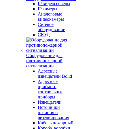
IP видеосерверы
IP камеры
Аналоговые
видеокамеры
Сетевое
оборудование
СКУД
Оборудование для
противопожарной
сигнализации
Адресные
извещатели Bolid
Адресные
приёмно-
контрольные
приборы
Извещатели
Источники
питания и
резервирования
Кабель пожарный
Короба, коробки