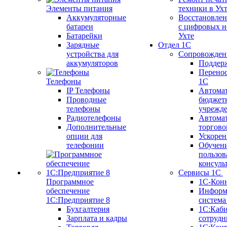
Элементы питания
техники в Ух
Аккумуляторные
Восстановлен
батареи
с цифровых н
Батарейки
Ухте
Зарядные
Отдел 1С
устройства для
Сопровожден
аккумуляторов
Поддер
Перенос
Телефоны
1С
IP Телефоны
Автома
Проводные
бюджет
телефоны
учрежд
Радиотелефоны
Автома
Дополнительные
торгово
опции для
Ускорен
телефонии
Обучен
пользов
консуль
Сервисы 1С
Программное
1С-Кон
обеспечение
Информ
1С:Предприятие 8
систем
Бухгалтерия
1С:Каб
Зарплата и кадры
сотрудн