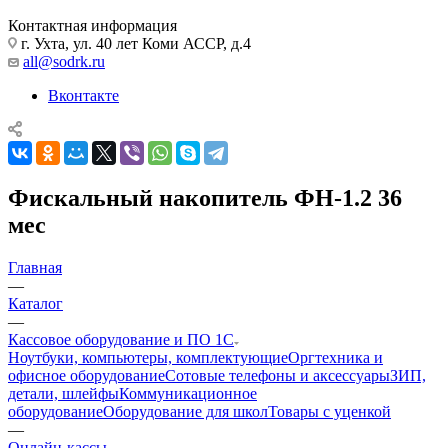
Контактная информация
г. Ухта, ул. 40 лет Коми АССР, д.4
all@sodrk.ru
Вконтакте
Фискальный накопитель ФН-1.2 36
мес
Главная
—
Каталог
—
Кассовое оборудование и ПО 1С
Ноутбуки, компьютеры, комплектующие
Оргтехника и
офисное оборудование
Сотовые телефоны и аксессуары
ЗИП,
детали, шлейфы
Коммуникационное
оборудование
Оборудование для школ
Товары с уценкой
—
Онлайн-кассы