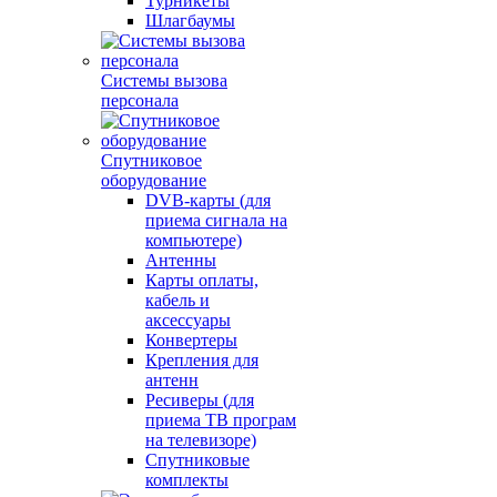
Турникеты
Шлагбаумы
Системы вызова
персонала
Спутниковое
оборудование
DVB-карты (для
приема сигнала на
компьютере)
Антенны
Карты оплаты,
кабель и
аксессуары
Конвертеры
Крепления для
антенн
Ресиверы (для
приема ТВ програм
на телевизоре)
Спутниковые
комплекты