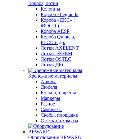
Короба, лотки
Колонны
Короба «Legrand»
Короба «ДКС» (
iBOCO )
Короба AESP
Короба Quintela,
PLCD и др.
Лотки AXELENT
Лотки DEFEM
Лотки OSTEC
Лотки ДКС
Крепежные материалы
Анкера
Дюбеля
Кольца, талрепы
Маркеры
Разное
Саморезы
Скобы, площадки
Стяжки и хомуты
Оборудование BEWARD