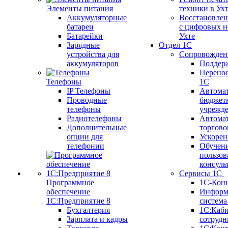
Элементы питания
техники в Ух
Аккумуляторные
Восстановлен
батареи
с цифровых н
Батарейки
Ухте
Зарядные
Отдел 1С
устройства для
Сопровожден
аккумуляторов
Поддер
Перенос
Телефоны
1С
IP Телефоны
Автома
Проводные
бюджет
телефоны
учрежд
Радиотелефоны
Автома
Дополнительные
торгово
опции для
Ускорен
телефонии
Обучен
пользов
консуль
Сервисы 1С
Программное
1С-Кон
обеспечение
Информ
1С:Предприятие 8
систем
Бухгалтерия
1С:Каб
Зарплата и кадры
сотрудн