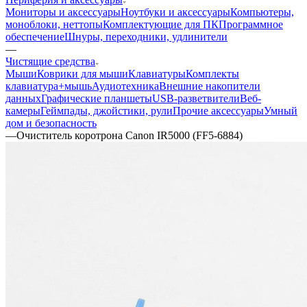
Мониторы и аксессуары
Ноутбуки и аксессуары
Компьютеры,
моноблоки, неттопы
Комплектующие для ПК
Программное
обеспечение
Шнуры, переходники, удлинители
—
Чистящие средства
Мыши
Коврики для мыши
Клавиатуры
Комплекты
клавиатура+мышь
Аудиотехника
Внешние накопители
данных
Графические планшеты
USB-разветвители
Веб-
камеры
Геймпады, джойстики, рули
Прочие аксессуары
Умный
дом и безопасность
—
Очиститель коротрона Canon IR5000 (FF5-6884)