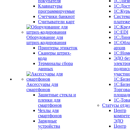
покупателя
1С:Лиз
Клавиатуры
1С:Дост
программируемые
1С:Курь
Счетчики банкнот
Систем
Считыватели карт
платеж
1С:Кре
1С:EDI
Оборудование для
1С:Лин
штрих-кодирования
1С:Обл
Принтеры этикеток
архив
Сканеры штрих-
1С:Ном
кода
ЭДО бе
Терминалы сбора
электро
данных
подписи
участни
1С:Бизн
Аксессуары для
1С:Бизн
смартфонов
Торгова
Защитные стекла и
площад
пленки для
1С-Тов
смартфонов
Статусы отде
Чехлы для
Центр
смартфонов
компете
Зарядные
ЭДО
устройства
Центр