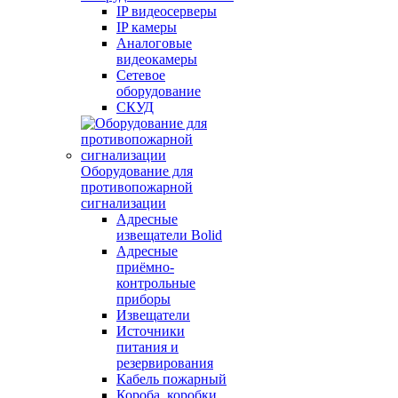
IP видеосерверы
IP камеры
Аналоговые
видеокамеры
Сетевое
оборудование
СКУД
Оборудование для
противопожарной
сигнализации
Адресные
извещатели Bolid
Адресные
приёмно-
контрольные
приборы
Извещатели
Источники
питания и
резервирования
Кабель пожарный
Короба, коробки