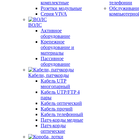
комплектные
телефонии
Розетки модульные
Обслуживани
Серия VIVA
компьютерно
ВОЛС
Активное
оборудование
Крепежное
оборудование и
материалы
Пассивное
оборудование
Кабели, патчкорды
Кабель UTP
многопарный
Кабель UTP/FTP 4
пары
Кабель оптический
Кабель прочий
Кабель телефонный
Патч-корды медные
Патч-корды
оптические