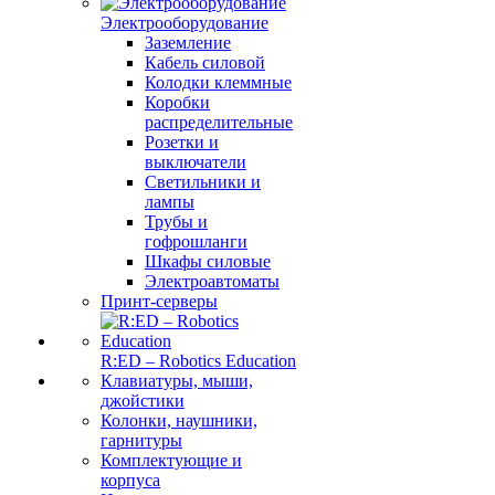
Электрооборудование
Заземление
Кабель силовой
Колодки клеммные
Коробки
распределительные
Розетки и
выключатели
Светильники и
лампы
Трубы и
гофрошланги
Шкафы силовые
Электроавтоматы
Принт-серверы
R:ED – Robotics Education
Клавиатуры, мыши,
джойстики
Колонки, наушники,
гарнитуры
Комплектующие и
корпуса