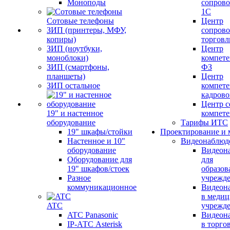
Моноподы
сопров
1С
Сотовые телефоны
Центр
ЗИП (принтеры, МФУ,
сопров
копиры)
торговл
ЗИП (ноутбуки,
Центр
моноблоки)
компете
ЗИП (смартфоны,
ФЗ
планшеты)
Центр
ЗИП остальное
компете
кадров
Центр с
19" и настенное
компет
оборудование
Тарифы ИТС
19" шкафы/стойки
Проектирование и 
Настенное и 10"
Видеонаблюд
оборудование
Видеон
Оборудование для
для
19" шкафов/стоек
образов
Разное
учрежд
коммуникационное
Видеон
в меди
ATC
учрежд
ATC Panasonic
Видеон
IP-АТС Asterisk
в торго