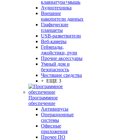
клавиатура+мышь
Аудиотехника
Внешние
накопители данных
Графические
планшеты
USB-разветвители
Веб-камеры
Геймпады,
джойстики, рули
Прочие аксессуары
Умный дом и
безопасность
Чистящие средства
+ ЕЩЕ 3
Программное
обеспечение
Антивирусы
Операционные
системы
Офисные
приложения
Прочее ПО