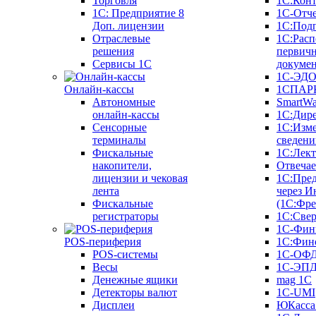
Торговля
1С:Конт
1C: Предприятие 8
1С-Отче
Доп. лицензии
1С:Под
Отраслевые
1С:Расп
решения
первич
Сервисы 1С
докуме
1С-ЭД
Онлайн-кассы
1СПАРК
Автономные
SmartW
онлайн-кассы
1С:Дир
Сенсорные
1С:Изм
терминалы
сведени
Фискальные
1С:Лек
накопители,
Отвечае
лицензии и чековая
1С:Пре
лента
через И
Фискальные
(1С:Фр
регистраторы
1С:Свер
1С-Фин
POS-периферия
1С:Фин
POS-системы
1С-ОФ
Весы
1С-ЭП
Денежные ящики
mag 1C
Детекторы валют
1C-UMI
Дисплеи
ЮКасса