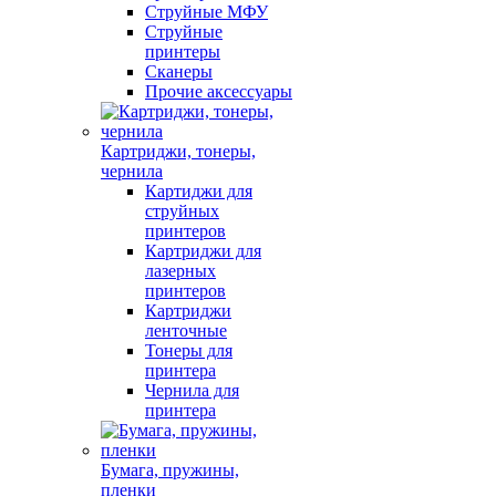
Струйные МФУ
Струйные
принтеры
Сканеры
Прочие аксессуары
Картриджи, тонеры,
чернила
Картиджи для
струйных
принтеров
Картриджи для
лазерных
принтеров
Картриджи
ленточные
Тонеры для
принтера
Чернила для
принтера
Бумага, пружины,
пленки