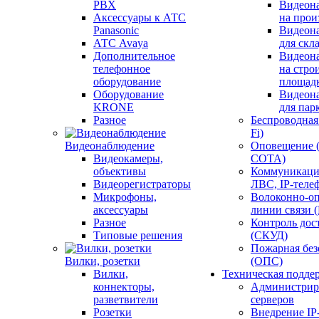
PBX
Видеон
Аксессуары к АТС
на прои
Panasonic
Видеон
АТС Avaya
для скл
Дополнительное
Видеон
телефонное
на стро
оборудование
площад
Оборудование
Видеон
KRONE
для пар
Разное
Беспроводная 
Fi)
Видеонаблюдение
Оповещение 
Видеокамеры,
СОТА)
объективы
Коммуникаци
Видеорегистраторы
ЛВС, IP-теле
Микрофоны,
Волоконно-оп
аксессуары
линии связи 
Разное
Контроль дос
Типовые решения
(СКУД)
Пожарная без
Вилки, розетки
(ОПС)
Вилки,
Техническая подде
коннекторы,
Администрир
разветвители
серверов
Розетки
Внедрение IP