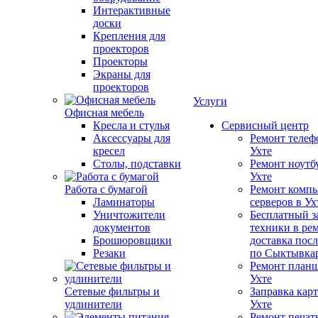
Интерактивные
доски
Крепления для
проекторов
Проекторы
Экраны для
проекторов
Услуги
Офисная мебель
Кресла и стулья
Сервисный центр
Аксессуары для
Ремонт телеф
кресел
Ухте
Столы, подставки
Ремонт ноутб
Ухте
Работа с бумагой
Ремонт компь
Ламинаторы
серверов в Ух
Уничтожители
Бесплатный з
документов
техники в ре
Брошюровщики
доставка пос
Резаки
по Сыктывка
Ремонт планш
Ухте
Сетевые фильтры и
Заправка кар
удлинители
Ухте
Ремонт печат