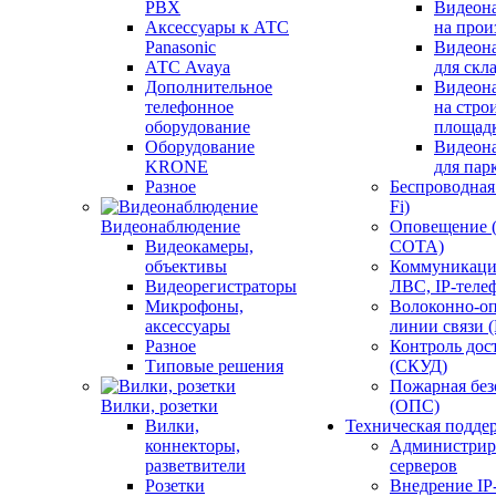
PBX
Видеон
Аксессуары к АТС
на прои
Panasonic
Видеон
АТС Avaya
для скл
Дополнительное
Видеон
телефонное
на стро
оборудование
площад
Оборудование
Видеон
KRONE
для пар
Разное
Беспроводная 
Fi)
Видеонаблюдение
Оповещение 
Видеокамеры,
СОТА)
объективы
Коммуникаци
Видеорегистраторы
ЛВС, IP-теле
Микрофоны,
Волоконно-оп
аксессуары
линии связи 
Разное
Контроль дос
Типовые решения
(СКУД)
Пожарная без
Вилки, розетки
(ОПС)
Вилки,
Техническая подде
коннекторы,
Администрир
разветвители
серверов
Розетки
Внедрение IP