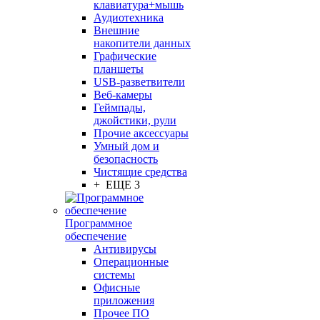
клавиатура+мышь
Аудиотехника
Внешние
накопители данных
Графические
планшеты
USB-разветвители
Веб-камеры
Геймпады,
джойстики, рули
Прочие аксессуары
Умный дом и
безопасность
Чистящие средства
+ ЕЩЕ 3
Программное
обеспечение
Антивирусы
Операционные
системы
Офисные
приложения
Прочее ПО