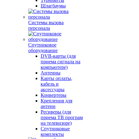
Турникеты
Шлагбаумы
Системы вызова
персонала
Спутниковое
оборудование
DVB-карты (для
приема сигнала на
компьютере)
Антенны
Карты оплаты,
кабель и
аксессуары
Конвертеры
Крепления для
антенн
Ресиверы (для
приема ТВ програм
на телевизоре)
Спутниковые
комплекты