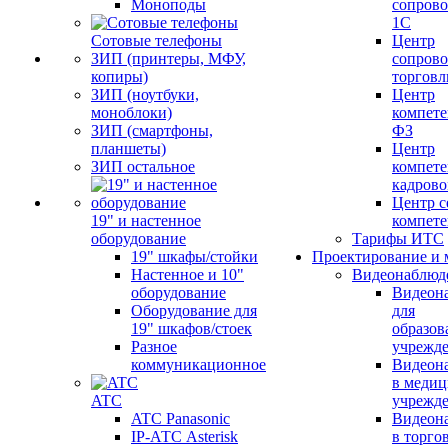
Моноподы
сопров
1С
Сотовые телефоны
Центр
ЗИП (принтеры, МФУ,
сопров
копиры)
торговл
ЗИП (ноутбуки,
Центр
моноблоки)
компете
ЗИП (смартфоны,
ФЗ
планшеты)
Центр
ЗИП остальное
компете
кадров
Центр с
19" и настенное
компет
оборудование
Тарифы ИТС
19" шкафы/стойки
Проектирование и 
Настенное и 10"
Видеонаблюд
оборудование
Видеон
Оборудование для
для
19" шкафов/стоек
образов
Разное
учрежд
коммуникационное
Видеон
в меди
ATC
учрежд
ATC Panasonic
Видеон
IP-АТС Asterisk
в торго