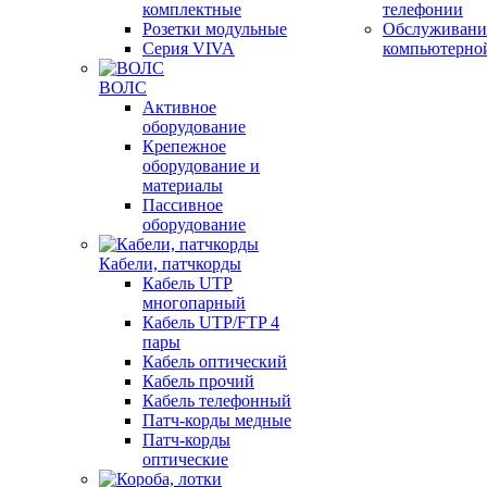
комплектные
телефонии
Розетки модульные
Обслуживани
Серия VIVA
компьютерно
ВОЛС
Активное
оборудование
Крепежное
оборудование и
материалы
Пассивное
оборудование
Кабели, патчкорды
Кабель UTP
многопарный
Кабель UTP/FTP 4
пары
Кабель оптический
Кабель прочий
Кабель телефонный
Патч-корды медные
Патч-корды
оптические