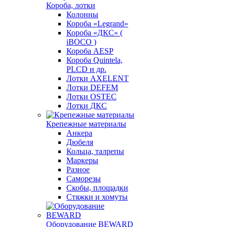
Короба, лотки
Колонны
Короба «Legrand»
Короба «ДКС» (
iBOCO )
Короба AESP
Короба Quintela,
PLCD и др.
Лотки AXELENT
Лотки DEFEM
Лотки OSTEC
Лотки ДКС
Крепежные материалы
Анкера
Дюбеля
Кольца, талрепы
Маркеры
Разное
Саморезы
Скобы, площадки
Стяжки и хомуты
Оборудование BEWARD