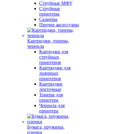
Струйные МФУ
Струйные
принтеры
Сканеры
Прочие аксессуары
Картриджи, тонеры,
чернила
Картиджи для
струйных
принтеров
Картриджи для
лазерных
принтеров
Картриджи
ленточные
Тонеры для
принтера
Чернила для
принтера
Бумага, пружины,
пленки