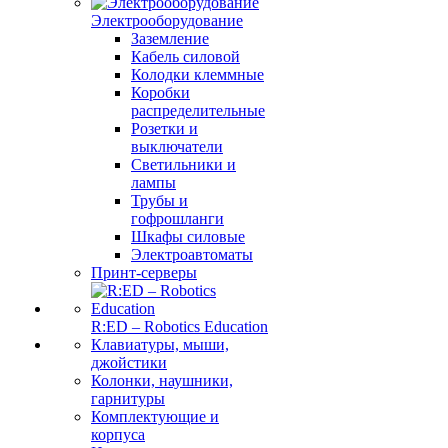
Электрооборудование
Заземление
Кабель силовой
Колодки клеммные
Коробки
распределительные
Розетки и
выключатели
Светильники и
лампы
Трубы и
гофрошланги
Шкафы силовые
Электроавтоматы
Принт-серверы
R:ED – Robotics Education
Клавиатуры, мыши,
джойстики
Колонки, наушники,
гарнитуры
Комплектующие и
корпуса