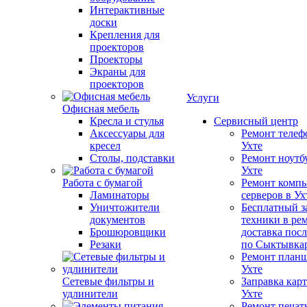
Интерактивные
доски
Крепления для
проекторов
Проекторы
Экраны для
проекторов
Услуги
Офисная мебель
Кресла и стулья
Сервисный центр
Аксессуары для
Ремонт телеф
кресел
Ухте
Столы, подставки
Ремонт ноутб
Ухте
Работа с бумагой
Ремонт компь
Ламинаторы
серверов в Ух
Уничтожители
Бесплатный з
документов
техники в ре
Брошюровщики
доставка пос
Резаки
по Сыктывка
Ремонт планш
Ухте
Сетевые фильтры и
Заправка кар
удлинители
Ухте
Ремонт печат