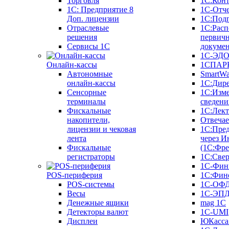
Торговля
1С:Конт
1C: Предприятие 8
1С-Отче
Доп. лицензии
1С:Под
Отраслевые
1С:Расп
решения
первич
Сервисы 1С
докуме
1С-ЭД
Онлайн-кассы
1СПАРК
Автономные
SmartW
онлайн-кассы
1С:Дир
Сенсорные
1С:Изм
терминалы
сведени
Фискальные
1С:Лек
накопители,
Отвечае
лицензии и чековая
1С:Пре
лента
через И
Фискальные
(1С:Фр
регистраторы
1С:Свер
1С-Фин
POS-периферия
1С:Фин
POS-системы
1С-ОФ
Весы
1С-ЭП
Денежные ящики
mag 1C
Детекторы валют
1C-UMI
Дисплеи
ЮКасса