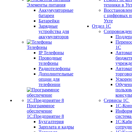
Элементы питания
техники в Ух
Аккумуляторные
Восстановлен
батареи
с цифровых н
Батарейки
Ухте
Зарядные
Отдел 1С
устройства для
Сопровожден
аккумуляторов
Поддер
Перенос
Телефоны
1С
IP Телефоны
Автома
Проводные
бюджет
телефоны
учрежд
Радиотелефоны
Автома
Дополнительные
торгово
опции для
Ускорен
телефонии
Обучен
пользов
консуль
Сервисы 1С
Программное
1С-Кон
обеспечение
Информ
1С:Предприятие 8
систем
Бухгалтерия
1С:Каб
Зарплата и кадры
сотрудн