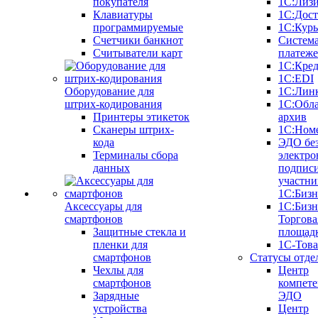
покупателя
1С:Лиз
Клавиатуры
1С:Дост
программируемые
1С:Курь
Счетчики банкнот
Систем
Считыватели карт
платеж
1С:Кре
1С:EDI
Оборудование для
1С:Лин
штрих-кодирования
1С:Обл
Принтеры этикеток
архив
Сканеры штрих-
1С:Ном
кода
ЭДО бе
Терминалы сбора
электро
данных
подписи
участни
1С:Бизн
Аксессуары для
1С:Бизн
смартфонов
Торгова
Защитные стекла и
площад
пленки для
1С-Тов
смартфонов
Статусы отде
Чехлы для
Центр
смартфонов
компете
Зарядные
ЭДО
устройства
Центр