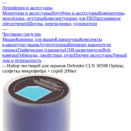
—
Периферия и аксессуары
Мониторы и аксессуары
Ноутбуки и аксессуары
Компьютеры,
моноблоки, неттопы
Комплектующие для ПК
Программное
обеспечение
Шнуры, переходники, удлинители
—
Чистящие средства
Мыши
Коврики для мыши
Клавиатуры
Комплекты
клавиатура+мышь
Аудиотехника
Внешние накопители
данных
Графические планшеты
USB-разветвители
Веб-
камеры
Геймпады, джойстики, рули
Прочие аксессуары
Умный
дом и безопасность
—
Набор чистящий для экранов Defender CLN 30598 Optima,
салфетка микрофибра + спрей 200мл