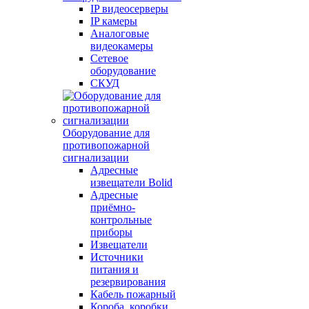
IP видеосерверы
IP камеры
Аналоговые
видеокамеры
Сетевое
оборудование
СКУД
Оборудование для
противопожарной
сигнализации
Адресные
извещатели Bolid
Адресные
приёмно-
контрольные
приборы
Извещатели
Источники
питания и
резервирования
Кабель пожарный
Короба, коробки