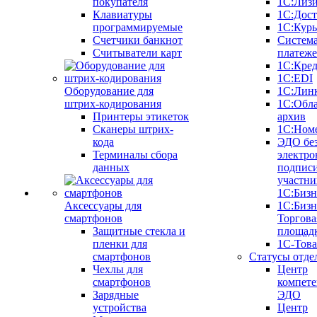
покупателя
1С:Лиз
Клавиатуры
1С:Дост
программируемые
1С:Курь
Счетчики банкнот
Систем
Считыватели карт
платеж
1С:Кре
1С:EDI
Оборудование для
1С:Лин
штрих-кодирования
1С:Обл
Принтеры этикеток
архив
Сканеры штрих-
1С:Ном
кода
ЭДО бе
Терминалы сбора
электро
данных
подписи
участни
1С:Бизн
Аксессуары для
1С:Бизн
смартфонов
Торгова
Защитные стекла и
площад
пленки для
1С-Тов
смартфонов
Статусы отде
Чехлы для
Центр
смартфонов
компете
Зарядные
ЭДО
устройства
Центр