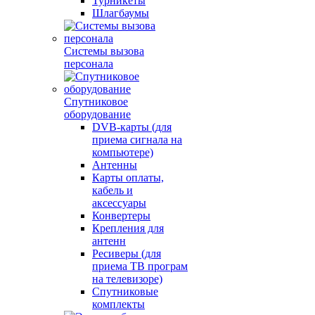
Турникеты
Шлагбаумы
Системы вызова
персонала
Спутниковое
оборудование
DVB-карты (для
приема сигнала на
компьютере)
Антенны
Карты оплаты,
кабель и
аксессуары
Конвертеры
Крепления для
антенн
Ресиверы (для
приема ТВ програм
на телевизоре)
Спутниковые
комплекты