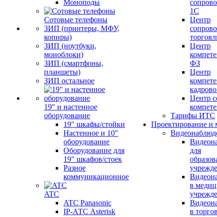
Моноподы
сопров
1С
Сотовые телефоны
Центр
ЗИП (принтеры, МФУ,
сопров
копиры)
торговл
ЗИП (ноутбуки,
Центр
моноблоки)
компете
ЗИП (смартфоны,
ФЗ
планшеты)
Центр
ЗИП остальное
компете
кадров
Центр с
19" и настенное
компет
оборудование
Тарифы ИТС
19" шкафы/стойки
Проектирование и 
Настенное и 10"
Видеонаблюд
оборудование
Видеон
Оборудование для
для
19" шкафов/стоек
образов
Разное
учрежд
коммуникационное
Видеон
в меди
ATC
учрежд
ATC Panasonic
Видеон
IP-АТС Asterisk
в торго