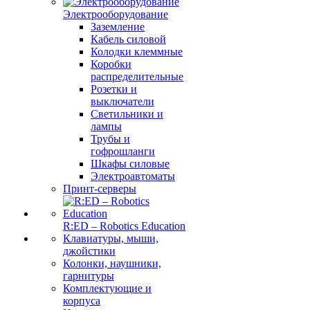
Электрооборудование
Заземление
Кабель силовой
Колодки клеммные
Коробки
распределительные
Розетки и
выключатели
Светильники и
лампы
Трубы и
гофрошланги
Шкафы силовые
Электроавтоматы
Принт-серверы
R:ED – Robotics Education
Клавиатуры, мыши,
джойстики
Колонки, наушники,
гарнитуры
Комплектующие и
корпуса