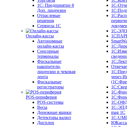
Торговля
1С:Конт
1C: Предприятие 8
1С-Отче
Доп. лицензии
1С:Под
Отраслевые
1С:Расп
решения
первич
Сервисы 1С
докуме
1С-ЭД
Онлайн-кассы
1СПАРК
Автономные
SmartW
онлайн-кассы
1С:Дир
Сенсорные
1С:Изм
терминалы
сведени
Фискальные
1С:Лек
накопители,
Отвечае
лицензии и чековая
1С:Пре
лента
через И
Фискальные
(1С:Фр
регистраторы
1С:Свер
1С-Фин
POS-периферия
1С:Фин
POS-системы
1С-ОФ
Весы
1С-ЭП
Денежные ящики
mag 1C
Детекторы валют
1C-UMI
Дисплеи
ЮКасса