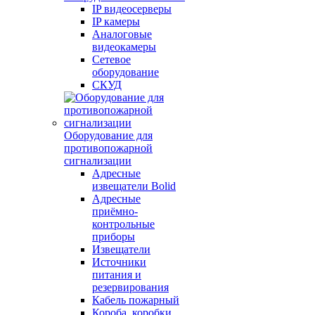
IP видеосерверы
IP камеры
Аналоговые
видеокамеры
Сетевое
оборудование
СКУД
Оборудование для
противопожарной
сигнализации
Адресные
извещатели Bolid
Адресные
приёмно-
контрольные
приборы
Извещатели
Источники
питания и
резервирования
Кабель пожарный
Короба, коробки