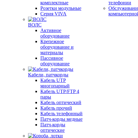
комплектные
телефонии
Розетки модульные
Обслуживани
Серия VIVA
компьютерно
ВОЛС
Активное
оборудование
Крепежное
оборудование и
материалы
Пассивное
оборудование
Кабели, патчкорды
Кабель UTP
многопарный
Кабель UTP/FTP 4
пары
Кабель оптический
Кабель прочий
Кабель телефонный
Патч-корды медные
Патч-корды
оптические