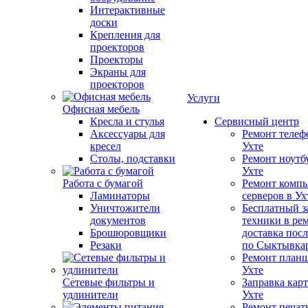
Интерактивные
доски
Крепления для
проекторов
Проекторы
Экраны для
проекторов
Услуги
Офисная мебель
Кресла и стулья
Сервисный центр
Аксессуары для
Ремонт телеф
кресел
Ухте
Столы, подставки
Ремонт ноутб
Ухте
Работа с бумагой
Ремонт компь
Ламинаторы
серверов в Ух
Уничтожители
Бесплатный з
документов
техники в ре
Брошюровщики
доставка пос
Резаки
по Сыктывка
Ремонт планш
Ухте
Сетевые фильтры и
Заправка кар
удлинители
Ухте
Ремонт печат