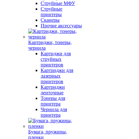
Струйные МФУ
Струйные
принтеры
Сканеры
Прочие аксессуары
Картриджи, тонеры,
чернила
Картиджи для
струйных
принтеров
Картриджи для
лазерных
принтеров
Картриджи
ленточные
Тонеры для
принтера
Чернила для
принтера
Бумага, пружины,
пленки