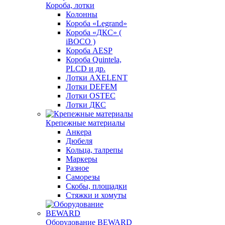
Короба, лотки
Колонны
Короба «Legrand»
Короба «ДКС» (
iBOCO )
Короба AESP
Короба Quintela,
PLCD и др.
Лотки AXELENT
Лотки DEFEM
Лотки OSTEC
Лотки ДКС
Крепежные материалы
Анкера
Дюбеля
Кольца, талрепы
Маркеры
Разное
Саморезы
Скобы, площадки
Стяжки и хомуты
Оборудование BEWARD