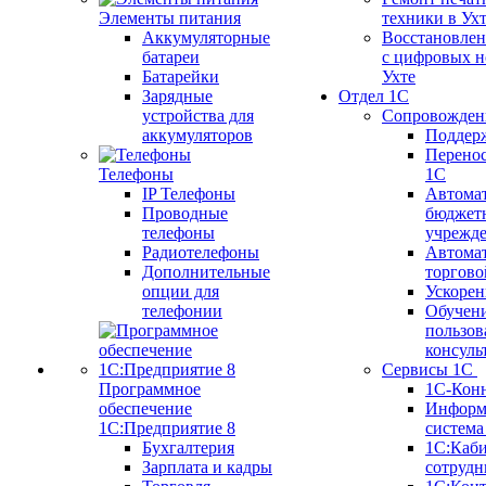
Элементы питания
техники в Ух
Аккумуляторные
Восстановлен
батареи
с цифровых н
Батарейки
Ухте
Зарядные
Отдел 1С
устройства для
Сопровожден
аккумуляторов
Поддер
Перенос
Телефоны
1С
IP Телефоны
Автома
Проводные
бюджет
телефоны
учрежд
Радиотелефоны
Автома
Дополнительные
торгово
опции для
Ускорен
телефонии
Обучен
пользов
консуль
Сервисы 1С
Программное
1С-Кон
обеспечение
Информ
1С:Предприятие 8
систем
Бухгалтерия
1С:Каб
Зарплата и кадры
сотрудн