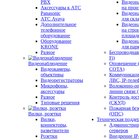
PBX
Видеон
Аксессуары к АТС
на прои
Panasonic
Видеон
АТС Avaya
для скл
Дополнительное
Видеон
телефонное
на стро
оборудование
площад
Оборудование
Видеон
KRONE
для пар
Разное
Беспроводная 
Fi)
Видеонаблюдение
Оповещение 
Видеокамеры,
СОТА)
объективы
Коммуникаци
Видеорегистраторы
ЛВС, IP-теле
Микрофоны,
Волоконно-оп
аксессуары
линии связи 
Разное
Контроль дос
Типовые решения
(СКУД)
Пожарная без
Вилки, розетки
(ОПС)
Вилки,
Техническая подде
коннекторы,
Администрир
разветвители
серверов
Розетки
Внедрение IP