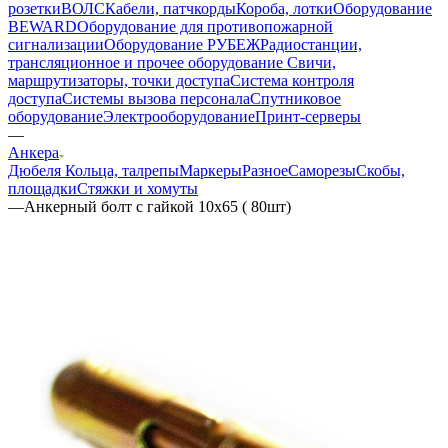
розетки
ВОЛС
Кабели, патчкорды
Короба, лотки
Оборудование
BEWARD
Оборудование для противопожарной
сигнализации
Оборудование РУБЕЖ
Радиостанции,
трансляционное и прочее оборудование
Свичи,
маршрутизаторы, точки доступа
Система контроля
доступа
Системы вызова персонала
Спутниковое
оборудование
Электрооборудование
Принт-серверы
—
Анкера
Дюбеля
Кольца, талрепы
Маркеры
Разное
Саморезы
Скобы,
площадки
Стяжки и хомуты
—
Анкерный болт с гайкой 10х65 ( 80шт)