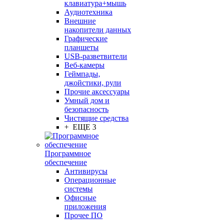
клавиатура+мышь
Аудиотехника
Внешние
накопители данных
Графические
планшеты
USB-разветвители
Веб-камеры
Геймпады,
джойстики, рули
Прочие аксессуары
Умный дом и
безопасность
Чистящие средства
+ ЕЩЕ 3
Программное
обеспечение
Антивирусы
Операционные
системы
Офисные
приложения
Прочее ПО