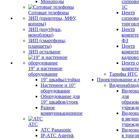
Моноподы
сопров
1С
Сотовые телефоны
Центр
ЗИП (принтеры, МФУ,
сопров
копиры)
торговл
ЗИП (ноутбуки,
Центр
моноблоки)
компете
ЗИП (смартфоны,
ФЗ
планшеты)
Центр
ЗИП остальное
компете
кадров
Центр с
19" и настенное
компет
оборудование
Тарифы ИТС
19" шкафы/стойки
Проектирование и 
Настенное и 10"
Видеонаблюд
оборудование
Видеон
Оборудование для
для
19" шкафов/стоек
образов
Разное
учрежд
коммуникационное
Видеон
в меди
ATC
учрежд
ATC Panasonic
Видеон
IP-АТС Asterisk
в торго