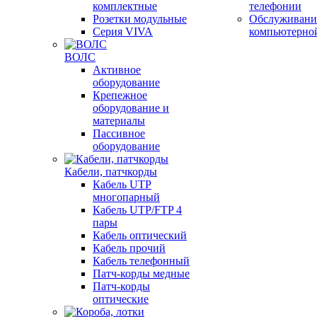
комплектные
телефонии
Розетки модульные
Обслуживани
Серия VIVA
компьютерно
ВОЛС
Активное
оборудование
Крепежное
оборудование и
материалы
Пассивное
оборудование
Кабели, патчкорды
Кабель UTP
многопарный
Кабель UTP/FTP 4
пары
Кабель оптический
Кабель прочий
Кабель телефонный
Патч-корды медные
Патч-корды
оптические