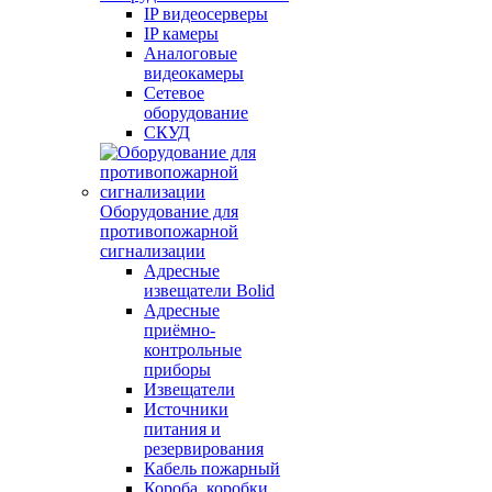
IP видеосерверы
IP камеры
Аналоговые
видеокамеры
Сетевое
оборудование
СКУД
Оборудование для
противопожарной
сигнализации
Адресные
извещатели Bolid
Адресные
приёмно-
контрольные
приборы
Извещатели
Источники
питания и
резервирования
Кабель пожарный
Короба, коробки