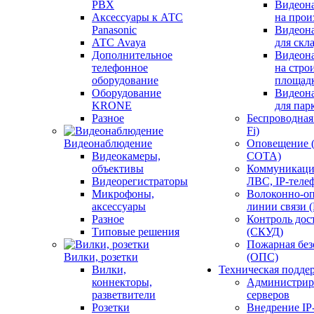
PBX
Видеон
Аксессуары к АТС
на прои
Panasonic
Видеон
АТС Avaya
для скл
Дополнительное
Видеон
телефонное
на стро
оборудование
площад
Оборудование
Видеон
KRONE
для пар
Разное
Беспроводная 
Fi)
Видеонаблюдение
Оповещение 
Видеокамеры,
СОТА)
объективы
Коммуникаци
Видеорегистраторы
ЛВС, IP-теле
Микрофоны,
Волоконно-оп
аксессуары
линии связи 
Разное
Контроль дос
Типовые решения
(СКУД)
Пожарная без
Вилки, розетки
(ОПС)
Вилки,
Техническая подде
коннекторы,
Администрир
разветвители
серверов
Розетки
Внедрение IP