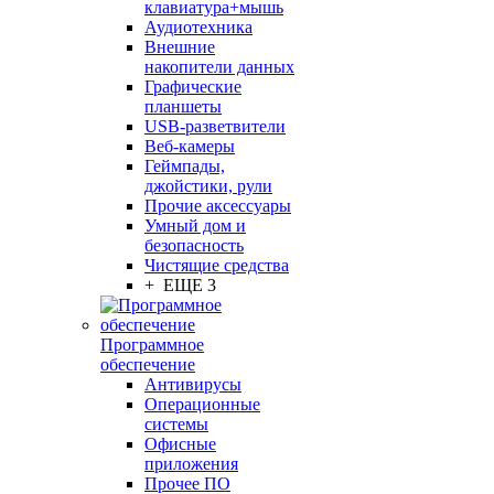
клавиатура+мышь
Аудиотехника
Внешние
накопители данных
Графические
планшеты
USB-разветвители
Веб-камеры
Геймпады,
джойстики, рули
Прочие аксессуары
Умный дом и
безопасность
Чистящие средства
+ ЕЩЕ 3
Программное
обеспечение
Антивирусы
Операционные
системы
Офисные
приложения
Прочее ПО