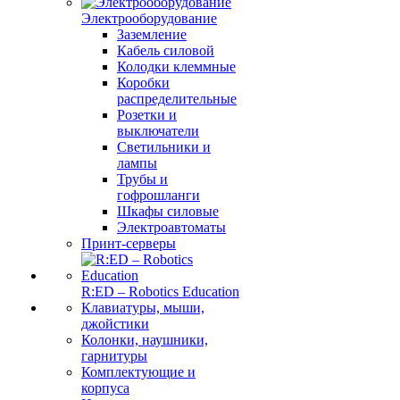
Электрооборудование
Заземление
Кабель силовой
Колодки клеммные
Коробки
распределительные
Розетки и
выключатели
Светильники и
лампы
Трубы и
гофрошланги
Шкафы силовые
Электроавтоматы
Принт-серверы
R:ED – Robotics Education
Клавиатуры, мыши,
джойстики
Колонки, наушники,
гарнитуры
Комплектующие и
корпуса