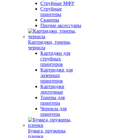
Струйные МФУ
Струйные
принтеры
Сканеры
Прочие аксессуары
Картриджи, тонеры,
чернила
Картиджи для
струйных
принтеров
Картриджи для
лазерных
принтеров
Картриджи
ленточные
Тонеры для
принтера
Чернила для
принтера
Бумага, пружины,
пленки