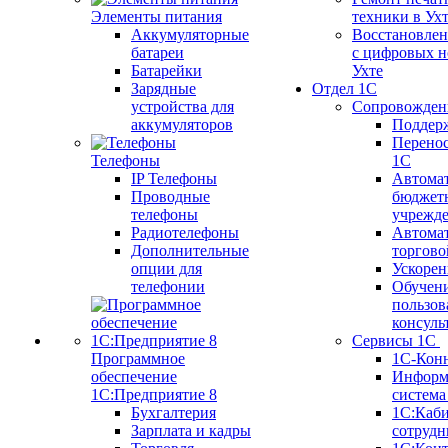
Элементы питания
техники в Ух
Аккумуляторные
Восстановлен
батареи
с цифровых н
Батарейки
Ухте
Зарядные
Отдел 1С
устройства для
Сопровожден
аккумуляторов
Поддер
Перенос
Телефоны
1С
IP Телефоны
Автома
Проводные
бюджет
телефоны
учрежд
Радиотелефоны
Автома
Дополнительные
торгово
опции для
Ускорен
телефонии
Обучен
пользов
консуль
Сервисы 1С
Программное
1С-Кон
обеспечение
Информ
1С:Предприятие 8
систем
Бухгалтерия
1С:Каб
Зарплата и кадры
сотрудн