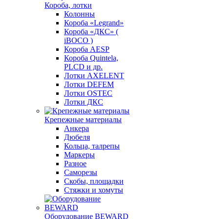
Короба, лотки
Колонны
Короба «Legrand»
Короба «ДКС» (
iBOCO )
Короба AESP
Короба Quintela,
PLCD и др.
Лотки AXELENT
Лотки DEFEM
Лотки OSTEC
Лотки ДКС
Крепежные материалы
Анкера
Дюбеля
Кольца, талрепы
Маркеры
Разное
Саморезы
Скобы, площадки
Стяжки и хомуты
Оборудование BEWARD