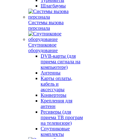
Турникеты
Шлагбаумы
Системы вызова
персонала
Спутниковое
оборудование
DVB-карты (для
приема сигнала на
компьютере)
Антенны
Карты оплаты,
кабель и
аксессуары
Конвертеры
Крепления для
антенн
Ресиверы (для
приема ТВ програм
на телевизоре)
Спутниковые
комплекты