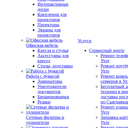
Интерактивные
доски
Крепления для
проекторов
Проекторы
Экраны для
проекторов
Услуги
Офисная мебель
Кресла и стулья
Сервисный центр
Аксессуары для
Ремонт телеф
кресел
Ухте
Столы, подставки
Ремонт ноутб
Ухте
Работа с бумагой
Ремонт компь
Ламинаторы
серверов в Ух
Уничтожители
Бесплатный з
документов
техники в ре
Брошюровщики
доставка пос
Резаки
по Сыктывка
Ремонт планш
Ухте
Сетевые фильтры и
Заправка кар
удлинители
Ухте
Ремонт печат