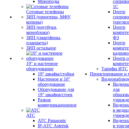
Моноподы
сопров
1С
Сотовые телефоны
Центр
ЗИП (принтеры, МФУ,
сопров
копиры)
торговл
ЗИП (ноутбуки,
Центр
моноблоки)
компете
ЗИП (смартфоны,
ФЗ
планшеты)
Центр
ЗИП остальное
компете
кадров
Центр с
19" и настенное
компет
оборудование
Тарифы ИТС
19" шкафы/стойки
Проектирование и 
Настенное и 10"
Видеонаблюд
оборудование
Видеон
Оборудование для
для
19" шкафов/стоек
образов
Разное
учрежд
коммуникационное
Видеон
в меди
ATC
учрежд
ATC Panasonic
Видеон
IP-АТС Asterisk
в торго