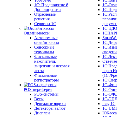
Торговля
1С:Конт
1C: Предприятие 8
1С-Отче
Доп. лицензии
1С:Под
Отраслевые
1С:Расп
решения
первич
Сервисы 1С
докуме
1С-ЭД
Онлайн-кассы
1СПАРК
Автономные
SmartW
онлайн-кассы
1С:Дир
Сенсорные
1С:Изм
терминалы
сведени
Фискальные
1С:Лек
накопители,
Отвечае
лицензии и чековая
1С:Пре
лента
через И
Фискальные
(1С:Фр
регистраторы
1С:Свер
1С-Фин
POS-периферия
1С:Фин
POS-системы
1С-ОФ
Весы
1С-ЭП
Денежные ящики
mag 1C
Детекторы валют
1C-UMI
Дисплеи
ЮКасса