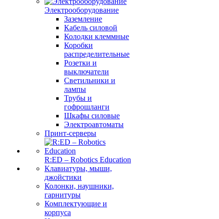
Электрооборудование
Заземление
Кабель силовой
Колодки клеммные
Коробки
распределительные
Розетки и
выключатели
Светильники и
лампы
Трубы и
гофрошланги
Шкафы силовые
Электроавтоматы
Принт-серверы
R:ED – Robotics Education
Клавиатуры, мыши,
джойстики
Колонки, наушники,
гарнитуры
Комплектующие и
корпуса