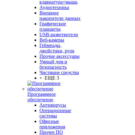
клавиатура+мышь
Аудиотехника
Внешние
накопители данных
Графические
планшеты
USB-разветвители
Веб-камеры
Геймпады,
джойстики, рули
Прочие аксессуары
Умный дом и
безопасность
Чистящие средства
+ ЕЩЕ 3
Программное
обеспечение
Антивирусы
Операционные
системы
Офисные
приложения
Прочее ПО