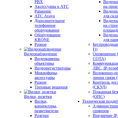
PBX
Видеон
Аксессуары к АТС
на прои
Panasonic
Видеон
АТС Avaya
для скл
Дополнительное
Видеон
телефонное
на стро
оборудование
площад
Оборудование
Видеон
KRONE
для пар
Разное
Беспроводная 
Fi)
Видеонаблюдение
Оповещение 
Видеокамеры,
СОТА)
объективы
Коммуникаци
Видеорегистраторы
ЛВС, IP-теле
Микрофоны,
Волоконно-оп
аксессуары
линии связи 
Разное
Контроль дос
Типовые решения
(СКУД)
Пожарная без
Вилки, розетки
(ОПС)
Вилки,
Техническая подде
коннекторы,
Администрир
разветвители
серверов
Розетки
Внедрение IP