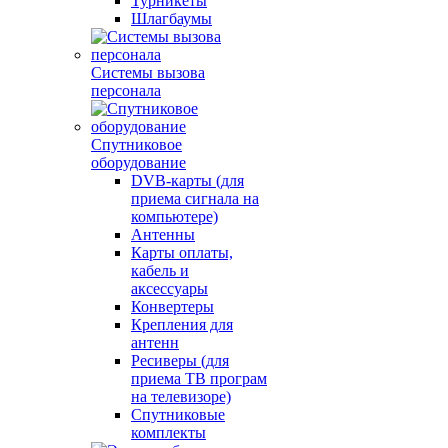
Турникеты
Шлагбаумы
Системы вызова
персонала
Спутниковое
оборудование
DVB-карты (для
приема сигнала на
компьютере)
Антенны
Карты оплаты,
кабель и
аксессуары
Конвертеры
Крепления для
антенн
Ресиверы (для
приема ТВ програм
на телевизоре)
Спутниковые
комплекты