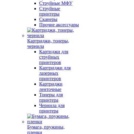
Струйные МФУ
Струйные
принтеры
Сканеры
Прочие аксессуары
Картриджи, тонеры,
чернила
Картиджи для
струйных
принтеров
Картриджи для
лазерных
принтеров
Картриджи
ленточные
Тонеры для
принтера
Чернила для
принтера
Бумага, пружины,
пленки