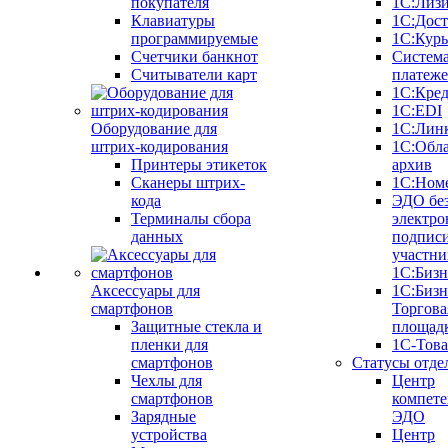
покупателя
1С:Лиз
Клавиатуры
1С:Дост
программируемые
1С:Курь
Счетчики банкнот
Систем
Считыватели карт
платеж
1С:Кре
1С:EDI
Оборудование для
1С:Лин
штрих-кодирования
1С:Обл
Принтеры этикеток
архив
Сканеры штрих-
1С:Ном
кода
ЭДО бе
Терминалы сбора
электро
данных
подписи
участни
1С:Бизн
Аксессуары для
1С:Бизн
смартфонов
Торгова
Защитные стекла и
площад
пленки для
1С-Тов
смартфонов
Статусы отде
Чехлы для
Центр
смартфонов
компете
Зарядные
ЭДО
устройства
Центр