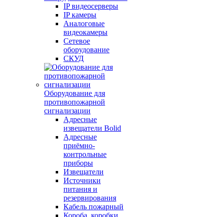
IP видеосерверы
IP камеры
Аналоговые
видеокамеры
Сетевое
оборудование
СКУД
Оборудование для
противопожарной
сигнализации
Адресные
извещатели Bolid
Адресные
приёмно-
контрольные
приборы
Извещатели
Источники
питания и
резервирования
Кабель пожарный
Короба, коробки