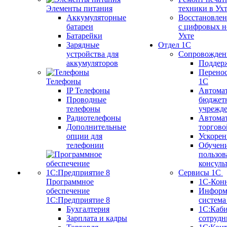
Элементы питания
техники в Ух
Аккумуляторные
Восстановлен
батареи
с цифровых н
Батарейки
Ухте
Зарядные
Отдел 1С
устройства для
Сопровожден
аккумуляторов
Поддер
Перенос
Телефоны
1С
IP Телефоны
Автома
Проводные
бюджет
телефоны
учрежд
Радиотелефоны
Автома
Дополнительные
торгово
опции для
Ускорен
телефонии
Обучен
пользов
консуль
Сервисы 1С
Программное
1С-Кон
обеспечение
Информ
1С:Предприятие 8
систем
Бухгалтерия
1С:Каб
Зарплата и кадры
сотрудн