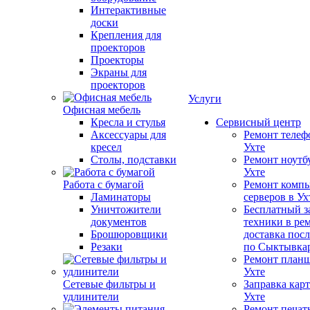
Интерактивные
доски
Крепления для
проекторов
Проекторы
Экраны для
проекторов
Услуги
Офисная мебель
Кресла и стулья
Сервисный центр
Аксессуары для
Ремонт телеф
кресел
Ухте
Столы, подставки
Ремонт ноутб
Ухте
Работа с бумагой
Ремонт компь
Ламинаторы
серверов в Ух
Уничтожители
Бесплатный з
документов
техники в ре
Брошюровщики
доставка пос
Резаки
по Сыктывка
Ремонт планш
Ухте
Сетевые фильтры и
Заправка кар
удлинители
Ухте
Ремонт печат