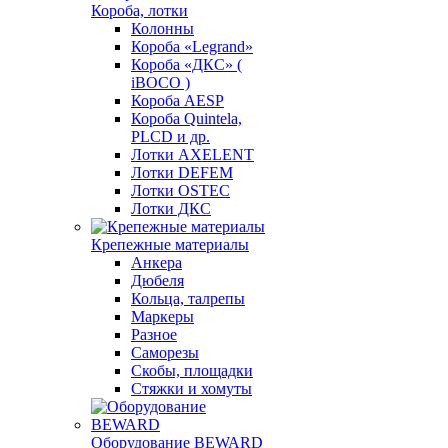
Короба, лотки
Колонны
Короба «Legrand»
Короба «ДКС» (
iBOCO )
Короба AESP
Короба Quintela,
PLCD и др.
Лотки AXELENT
Лотки DEFEM
Лотки OSTEC
Лотки ДКС
Крепежные материалы
Анкера
Дюбеля
Кольца, талрепы
Маркеры
Разное
Саморезы
Скобы, площадки
Стяжки и хомуты
Оборудование BEWARD