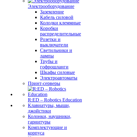
Электрооборудование
Заземление
Кабель силовой
Колодки клеммные
Коробки
распределительные
Розетки и
выключатели
Светильники и
лампы
Трубы и
гофрошланги
Шкафы силовые
Электроавтоматы
Принт-серверы
R:ED – Robotics Education
Клавиатуры, мыши,
джойстики
Колонки, наушники,
гарнитуры
Комплектующие и
корпуса