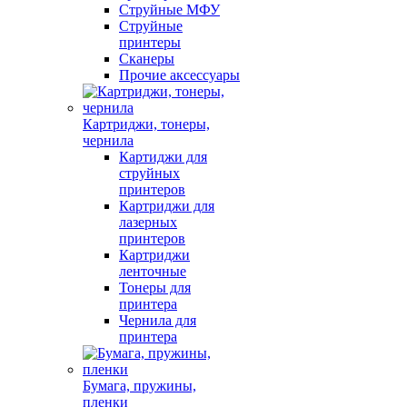
Струйные МФУ
Струйные
принтеры
Сканеры
Прочие аксессуары
Картриджи, тонеры,
чернила
Картиджи для
струйных
принтеров
Картриджи для
лазерных
принтеров
Картриджи
ленточные
Тонеры для
принтера
Чернила для
принтера
Бумага, пружины,
пленки