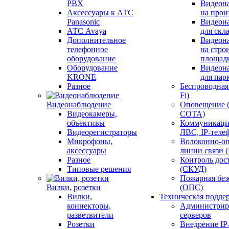
PBX
Видеон
Аксессуары к АТС
на прои
Panasonic
Видеон
АТС Avaya
для скл
Дополнительное
Видеон
телефонное
на стро
оборудование
площад
Оборудование
Видеон
KRONE
для пар
Разное
Беспроводная 
Fi)
Видеонаблюдение
Оповещение 
Видеокамеры,
СОТА)
объективы
Коммуникаци
Видеорегистраторы
ЛВС, IP-теле
Микрофоны,
Волоконно-оп
аксессуары
линии связи 
Разное
Контроль дос
Типовые решения
(СКУД)
Пожарная без
Вилки, розетки
(ОПС)
Вилки,
Техническая подде
коннекторы,
Администрир
разветвители
серверов
Розетки
Внедрение IP