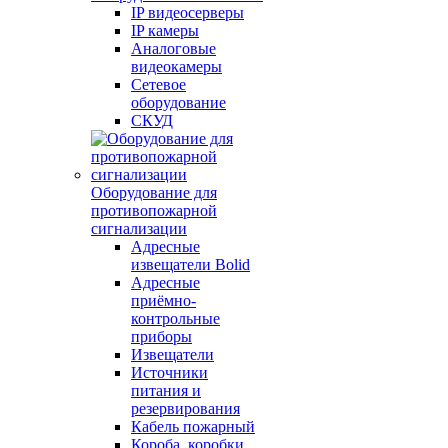
IP видеосерверы
IP камеры
Аналоговые
видеокамеры
Сетевое
оборудование
СКУД
Оборудование для
противопожарной
сигнализации
Адресные
извещатели Bolid
Адресные
приёмно-
контрольные
приборы
Извещатели
Источники
питания и
резервирования
Кабель пожарный
Короба, коробки