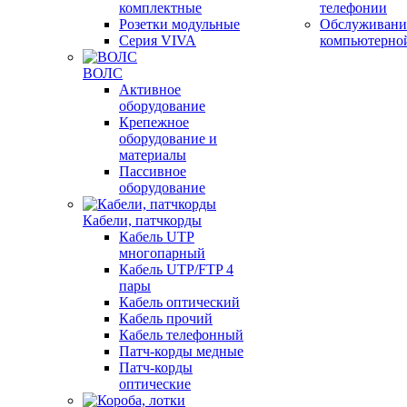
комплектные
телефонии
Розетки модульные
Обслуживани
Серия VIVA
компьютерно
ВОЛС
Активное
оборудование
Крепежное
оборудование и
материалы
Пассивное
оборудование
Кабели, патчкорды
Кабель UTP
многопарный
Кабель UTP/FTP 4
пары
Кабель оптический
Кабель прочий
Кабель телефонный
Патч-корды медные
Патч-корды
оптические