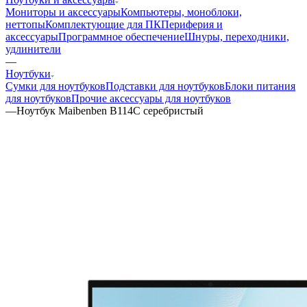
Мониторы и аксессуары
Компьютеры, моноблоки,
неттопы
Комплектующие для ПК
Периферия и
аксессуары
Программное обеспечение
Шнуры, переходники,
удлинители
—
Ноутбуки
Сумки для ноутбуков
Подставки для ноутбуков
Блоки питания
для ноутбуков
Прочие аксессуары для ноутбуков
—
Ноутбук Maibenben B114C серебристый