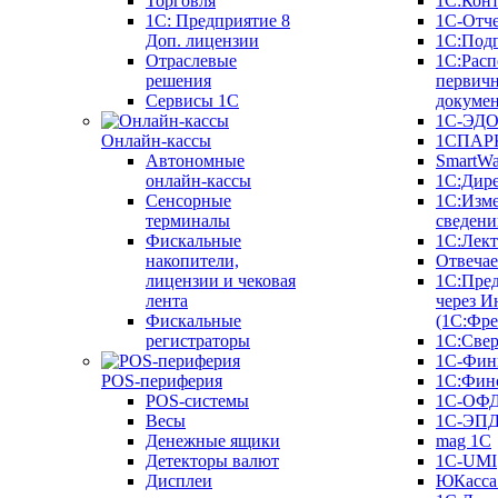
Торговля
1С:Конт
1C: Предприятие 8
1С-Отче
Доп. лицензии
1С:Под
Отраслевые
1С:Расп
решения
первич
Сервисы 1С
докуме
1С-ЭД
Онлайн-кассы
1СПАРК
Автономные
SmartW
онлайн-кассы
1С:Дир
Сенсорные
1С:Изм
терминалы
сведени
Фискальные
1С:Лек
накопители,
Отвечае
лицензии и чековая
1С:Пре
лента
через И
Фискальные
(1С:Фр
регистраторы
1С:Свер
1С-Фин
POS-периферия
1С:Фин
POS-системы
1С-ОФ
Весы
1С-ЭП
Денежные ящики
mag 1C
Детекторы валют
1C-UMI
Дисплеи
ЮКасса