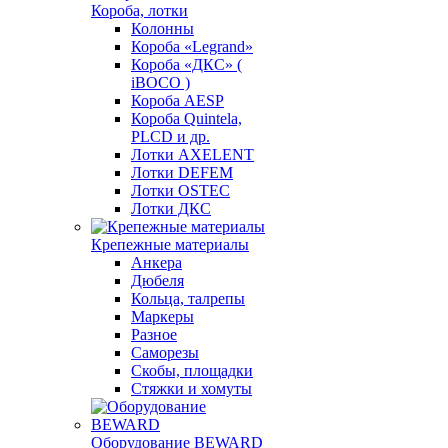
Короба, лотки
Колонны
Короба «Legrand»
Короба «ДКС» (
iBOCO )
Короба AESP
Короба Quintela,
PLCD и др.
Лотки AXELENT
Лотки DEFEM
Лотки OSTEC
Лотки ДКС
Крепежные материалы
Анкера
Дюбеля
Кольца, талрепы
Маркеры
Разное
Саморезы
Скобы, площадки
Стяжки и хомуты
Оборудование BEWARD