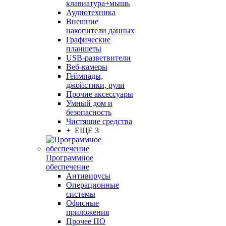
клавиатура+мышь
Аудиотехника
Внешние
накопители данных
Графические
планшеты
USB-разветвители
Веб-камеры
Геймпады,
джойстики, рули
Прочие аксессуары
Умный дом и
безопасность
Чистящие средства
+ ЕЩЕ 3
Программное
обеспечение
Антивирусы
Операционные
системы
Офисные
приложения
Прочее ПО