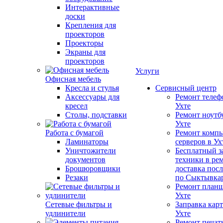
Интерактивные
доски
Крепления для
проекторов
Проекторы
Экраны для
проекторов
Услуги
Офисная мебель
Кресла и стулья
Сервисный центр
Аксессуары для
Ремонт телеф
кресел
Ухте
Столы, подставки
Ремонт ноутб
Ухте
Работа с бумагой
Ремонт компь
Ламинаторы
серверов в Ух
Уничтожители
Бесплатный з
документов
техники в ре
Брошюровщики
доставка пос
Резаки
по Сыктывка
Ремонт планш
Ухте
Сетевые фильтры и
Заправка кар
удлинители
Ухте
Ремонт печат