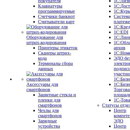
покупателя
1С:Лиз
Клавиатуры
1С:Дост
программируемые
1С:Курь
Счетчики банкнот
Систем
Считыватели карт
платеж
1С:Кре
1С:EDI
Оборудование для
1С:Лин
штрих-кодирования
1С:Обл
Принтеры этикеток
архив
Сканеры штрих-
1С:Ном
кода
ЭДО бе
Терминалы сбора
электро
данных
подписи
участни
1С:Бизн
Аксессуары для
1С:Бизн
смартфонов
Торгова
Защитные стекла и
площад
пленки для
1С-Тов
смартфонов
Статусы отде
Чехлы для
Центр
смартфонов
компете
Зарядные
ЭДО
устройства
Центр