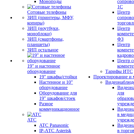
Моноподы
сопров
1С
Сотовые телефоны
Центр
ЗИП (принтеры, МФУ,
сопров
копиры)
торговл
ЗИП (ноутбуки,
Центр
моноблоки)
компете
ЗИП (смартфоны,
ФЗ
планшеты)
Центр
ЗИП остальное
компете
кадров
Центр с
19" и настенное
компет
оборудование
Тарифы ИТС
19" шкафы/стойки
Проектирование и 
Настенное и 10"
Видеонаблюд
оборудование
Видеон
Оборудование для
для
19" шкафов/стоек
образов
Разное
учрежд
коммуникационное
Видеон
в меди
ATC
учрежд
ATC Panasonic
Видеон
IP-АТС Asterisk
в торго