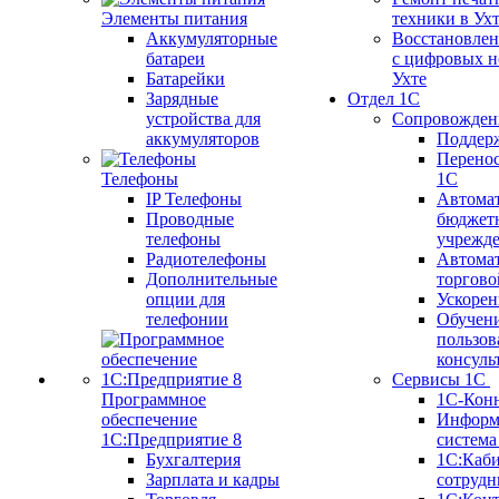
Элементы питания
техники в Ух
Аккумуляторные
Восстановлен
батареи
с цифровых н
Батарейки
Ухте
Зарядные
Отдел 1С
устройства для
Сопровожден
аккумуляторов
Поддер
Перенос
Телефоны
1С
IP Телефоны
Автома
Проводные
бюджет
телефоны
учрежд
Радиотелефоны
Автома
Дополнительные
торгово
опции для
Ускорен
телефонии
Обучен
пользов
консуль
Сервисы 1С
Программное
1С-Кон
обеспечение
Информ
1С:Предприятие 8
систем
Бухгалтерия
1С:Каб
Зарплата и кадры
сотрудн