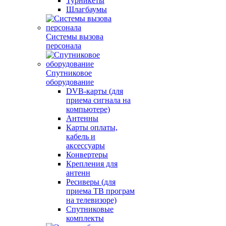
Турникеты
Шлагбаумы
Системы вызова
персонала
Спутниковое
оборудование
DVB-карты (для
приема сигнала на
компьютере)
Антенны
Карты оплаты,
кабель и
аксессуары
Конвертеры
Крепления для
антенн
Ресиверы (для
приема ТВ програм
на телевизоре)
Спутниковые
комплекты