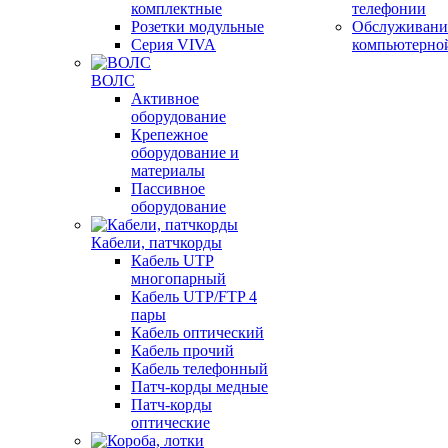
комплектные
телефонии
Розетки модульные
Обслуживани
Серия VIVA
компьютерно
ВОЛС
Активное
оборудование
Крепежное
оборудование и
материалы
Пассивное
оборудование
Кабели, патчкорды
Кабель UTP
многопарный
Кабель UTP/FTP 4
пары
Кабель оптический
Кабель прочий
Кабель телефонный
Патч-корды медные
Патч-корды
оптические