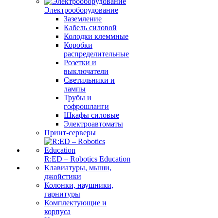
Электрооборудование
Заземление
Кабель силовой
Колодки клеммные
Коробки
распределительные
Розетки и
выключатели
Светильники и
лампы
Трубы и
гофрошланги
Шкафы силовые
Электроавтоматы
Принт-серверы
R:ED – Robotics Education
Клавиатуры, мыши,
джойстики
Колонки, наушники,
гарнитуры
Комплектующие и
корпуса