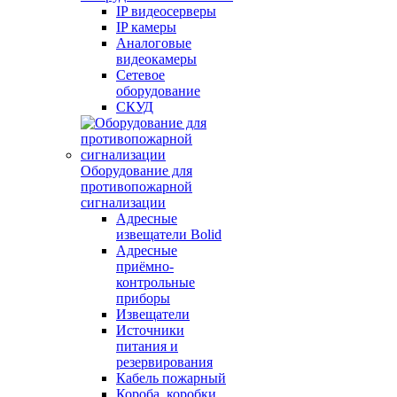
IP видеосерверы
IP камеры
Аналоговые
видеокамеры
Сетевое
оборудование
СКУД
Оборудование для
противопожарной
сигнализации
Адресные
извещатели Bolid
Адресные
приёмно-
контрольные
приборы
Извещатели
Источники
питания и
резервирования
Кабель пожарный
Короба, коробки