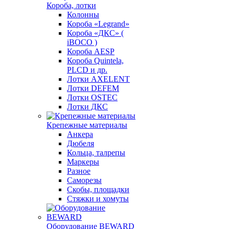
Короба, лотки
Колонны
Короба «Legrand»
Короба «ДКС» (
iBOCO )
Короба AESP
Короба Quintela,
PLCD и др.
Лотки AXELENT
Лотки DEFEM
Лотки OSTEC
Лотки ДКС
Крепежные материалы
Анкера
Дюбеля
Кольца, талрепы
Маркеры
Разное
Саморезы
Скобы, площадки
Стяжки и хомуты
Оборудование BEWARD