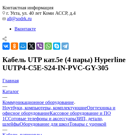
Контактная информация
г. Ухта, ул. 40 лет Коми АССР, д.4
all@sodrk.ru
Вконтакте
Кабель UTP кат.5e (4 пары) Hyperline
UUTP4-C5E-S24-IN-PVC-GY-305
Главная
—
Каталог
—
Коммуникационное оборудование
Ноутбуки, компьютеры, комплектующие
Оргтехника и
офисное оборудование
Кассовое оборудование и ПО
1С
Сотовые телефоны и аксессуары
ЗИП, детали,
шлейфы
Оборудование для школ
Товары с уценкой
—
Кабели, патчкорды