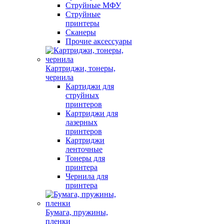
Струйные МФУ
Струйные
принтеры
Сканеры
Прочие аксессуары
Картриджи, тонеры,
чернила
Картиджи для
струйных
принтеров
Картриджи для
лазерных
принтеров
Картриджи
ленточные
Тонеры для
принтера
Чернила для
принтера
Бумага, пружины,
пленки