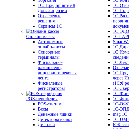
Торговля
1С:Конт
1C: Предприятие 8
1С-Отче
Доп. лицензии
1С:Под
Отраслевые
1С:Расп
решения
первич
Сервисы 1С
докуме
1С-ЭД
Онлайн-кассы
1СПАРК
Автономные
SmartW
онлайн-кассы
1С:Дир
Сенсорные
1С:Изм
терминалы
сведени
Фискальные
1С:Лек
накопители,
Отвечае
лицензии и чековая
1С:Пре
лента
через И
Фискальные
(1С:Фр
регистраторы
1С:Свер
1С-Фин
POS-периферия
1С:Фин
POS-системы
1С-ОФ
Весы
1С-ЭП
Денежные ящики
mag 1C
Детекторы валют
1C-UMI
Дисплеи
ЮКасса