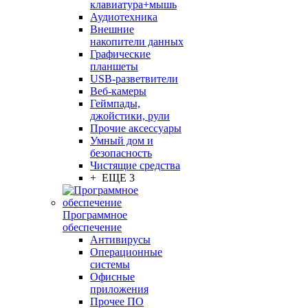
клавиатура+мышь
Аудиотехника
Внешние
накопители данных
Графические
планшеты
USB-разветвители
Веб-камеры
Геймпады,
джойстики, рули
Прочие аксессуары
Умный дом и
безопасность
Чистящие средства
+ ЕЩЕ 3
Программное
обеспечение
Антивирусы
Операционные
системы
Офисные
приложения
Прочее ПО