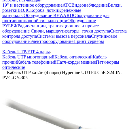
19" и настенное оборудование
ATC
Видеонаблюдение
Вилки,
розетки
ВОЛС
Короба, лотки
Крепежные
материалы
Оборудование BEWARD
Оборудование для
противопожарной сигнализации
Оборудование
РУБЕЖ
Радиостанции, трансляционное и прочее
оборудование
Свичи, маршрутизаторы, точки доступа
Система
контроля доступа
Системы вызова персонала
Спутниковое
оборудование
Электрооборудование
Принт-серверы
—
Кабель UTP/FTP 4 пары
Кабель UTP многопарный
Кабель оптический
Кабель
прочий
Кабель телефонный
Патч-корды медные
Патч-корды
оптические
—
Кабель UTP кат.5e (4 пары) Hyperline UUTP4-C5E-S24-IN-
PVC-GY-305