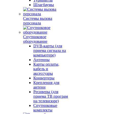
Турникеты
Шлагбаумы
Системы вызова
персонала
Спутниковое
оборудование
DVB-карты (для
приема сигнала на
компьютере)
Антенны
Карты оплаты,
кабель и
аксессуары
Конвертеры
Крепления для
антенн
Ресиверы (для
приема ТВ програм
на телевизоре)
Спутниковые
комплекты