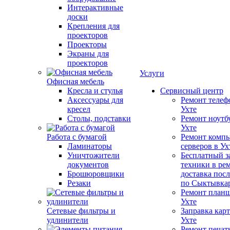
Интерактивные
доски
Крепления для
проекторов
Проекторы
Экраны для
проекторов
Услуги
Офисная мебель
Кресла и стулья
Сервисный центр
Аксессуары для
Ремонт телеф
кресел
Ухте
Столы, подставки
Ремонт ноутб
Ухте
Работа с бумагой
Ремонт компь
Ламинаторы
серверов в Ух
Уничтожители
Бесплатный з
документов
техники в ре
Брошюровщики
доставка пос
Резаки
по Сыктывка
Ремонт планш
Ухте
Сетевые фильтры и
Заправка кар
удлинители
Ухте
Ремонт печат