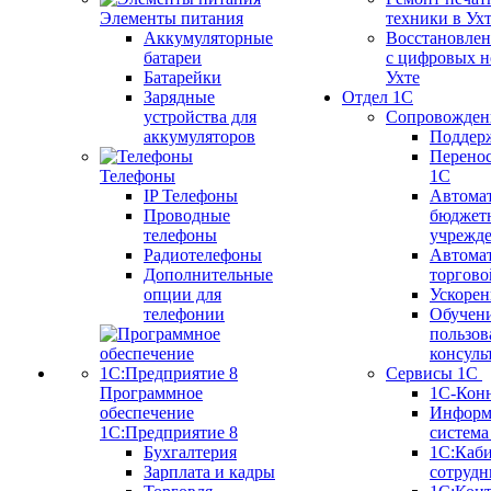
Элементы питания
техники в Ух
Аккумуляторные
Восстановлен
батареи
с цифровых н
Батарейки
Ухте
Зарядные
Отдел 1С
устройства для
Сопровожден
аккумуляторов
Поддер
Перенос
Телефоны
1С
IP Телефоны
Автома
Проводные
бюджет
телефоны
учрежд
Радиотелефоны
Автома
Дополнительные
торгово
опции для
Ускорен
телефонии
Обучен
пользов
консуль
Сервисы 1С
Программное
1С-Кон
обеспечение
Информ
1С:Предприятие 8
систем
Бухгалтерия
1С:Каб
Зарплата и кадры
сотрудн