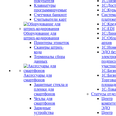
покупателя
1С:Лиз
Клавиатуры
1С:Дост
программируемые
1С:Курь
Счетчики банкнот
Систем
Считыватели карт
платеж
1С:Кре
1С:EDI
Оборудование для
1С:Лин
штрих-кодирования
1С:Обл
Принтеры этикеток
архив
Сканеры штрих-
1С:Ном
кода
ЭДО бе
Терминалы сбора
электро
данных
подписи
участни
1С:Бизн
Аксессуары для
1С:Бизн
смартфонов
Торгова
Защитные стекла и
площад
пленки для
1С-Тов
смартфонов
Статусы отде
Чехлы для
Центр
смартфонов
компете
Зарядные
ЭДО
устройства
Центр