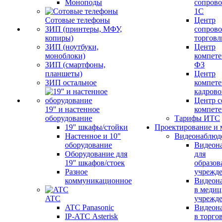
Моноподы
сопров
1С
Сотовые телефоны
Центр
ЗИП (принтеры, МФУ,
сопров
копиры)
торговл
ЗИП (ноутбуки,
Центр
моноблоки)
компете
ЗИП (смартфоны,
ФЗ
планшеты)
Центр
ЗИП остальное
компете
кадров
Центр с
19" и настенное
компет
оборудование
Тарифы ИТС
19" шкафы/стойки
Проектирование и 
Настенное и 10"
Видеонаблюд
оборудование
Видеон
Оборудование для
для
19" шкафов/стоек
образов
Разное
учрежд
коммуникационное
Видеон
в меди
ATC
учрежд
ATC Panasonic
Видеон
IP-АТС Asterisk
в торго