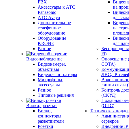
PBX
Видеон
Аксессуары к АТС
на прои
Panasonic
Видеон
АТС Avaya
для скл
Дополнительное
Видеон
телефонное
на стро
оборудование
площад
Оборудование
Видеон
KRONE
для пар
Разное
Беспроводная 
Fi)
Видеонаблюдение
Оповещение 
Видеокамеры,
СОТА)
объективы
Коммуникаци
Видеорегистраторы
ЛВС, IP-теле
Микрофоны,
Волоконно-оп
аксессуары
линии связи 
Разное
Контроль дос
Типовые решения
(СКУД)
Пожарная без
Вилки, розетки
(ОПС)
Вилки,
Техническая подде
коннекторы,
Администрир
разветвители
серверов
Розетки
Внедрение IP