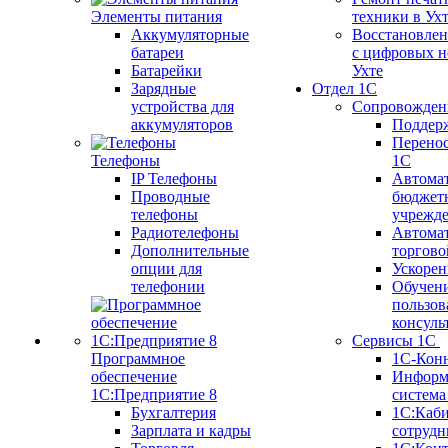
Элементы питания
техники в Ух
Аккумуляторные
Восстановлен
батареи
с цифровых н
Батарейки
Ухте
Зарядные
Отдел 1С
устройства для
Сопровожден
аккумуляторов
Поддер
Перенос
Телефоны
1С
IP Телефоны
Автома
Проводные
бюджет
телефоны
учрежд
Радиотелефоны
Автома
Дополнительные
торгово
опции для
Ускорен
телефонии
Обучен
пользов
консуль
Сервисы 1С
Программное
1С-Кон
обеспечение
Информ
1С:Предприятие 8
систем
Бухгалтерия
1С:Каб
Зарплата и кадры
сотрудн