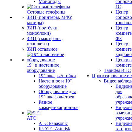
Моноподы
сопров
1С
Сотовые телефоны
Центр
ЗИП (принтеры, МФУ,
сопров
копиры)
торговл
ЗИП (ноутбуки,
Центр
моноблоки)
компете
ЗИП (смартфоны,
ФЗ
планшеты)
Центр
ЗИП остальное
компете
кадров
Центр с
19" и настенное
компет
оборудование
Тарифы ИТС
19" шкафы/стойки
Проектирование и 
Настенное и 10"
Видеонаблюд
оборудование
Видеон
Оборудование для
для
19" шкафов/стоек
образов
Разное
учрежд
коммуникационное
Видеон
в меди
ATC
учрежд
ATC Panasonic
Видеон
IP-АТС Asterisk
в торго