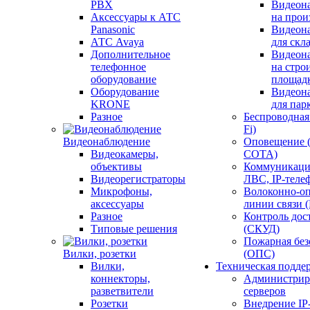
PBX
Видеон
Аксессуары к АТС
на прои
Panasonic
Видеон
АТС Avaya
для скл
Дополнительное
Видеон
телефонное
на стро
оборудование
площад
Оборудование
Видеон
KRONE
для пар
Разное
Беспроводная 
Fi)
Видеонаблюдение
Оповещение 
Видеокамеры,
СОТА)
объективы
Коммуникаци
Видеорегистраторы
ЛВС, IP-теле
Микрофоны,
Волоконно-оп
аксессуары
линии связи 
Разное
Контроль дос
Типовые решения
(СКУД)
Пожарная без
Вилки, розетки
(ОПС)
Вилки,
Техническая подде
коннекторы,
Администрир
разветвители
серверов
Розетки
Внедрение IP