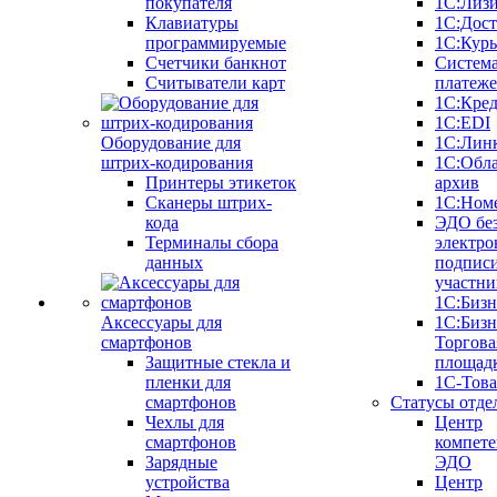
покупателя
1С:Лиз
Клавиатуры
1С:Дост
программируемые
1С:Курь
Счетчики банкнот
Систем
Считыватели карт
платеж
1С:Кре
1С:EDI
Оборудование для
1С:Лин
штрих-кодирования
1С:Обл
Принтеры этикеток
архив
Сканеры штрих-
1С:Ном
кода
ЭДО бе
Терминалы сбора
электро
данных
подписи
участни
1С:Бизн
Аксессуары для
1С:Бизн
смартфонов
Торгова
Защитные стекла и
площад
пленки для
1С-Тов
смартфонов
Статусы отде
Чехлы для
Центр
смартфонов
компете
Зарядные
ЭДО
устройства
Центр