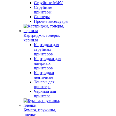
Струйные МФУ
Струйные
принтеры
Сканеры
Прочие аксессуары
Картриджи, тонеры,
чернила
Картиджи для
струйных
принтеров
Картриджи для
лазерных
принтеров
Картриджи
ленточные
Тонеры для
принтера
Чернила для
принтера
Бумага, пружины,
пленки