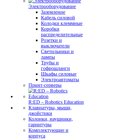
Электрооборудование
Заземление
Кабель силовой
Колодки клеммные
Коробки
распределительные
Розетки и
выключатели
Светильники и
лампы
Трубы и
гофрошланги
Шкафы силовые
Электроавтоматы
Принт-серверы
R:ED – Robotics Education
Клавиатуры, мыши,
джойстики
Колонки, наушники,
гарнитуры
Комплектующие и
корпуса