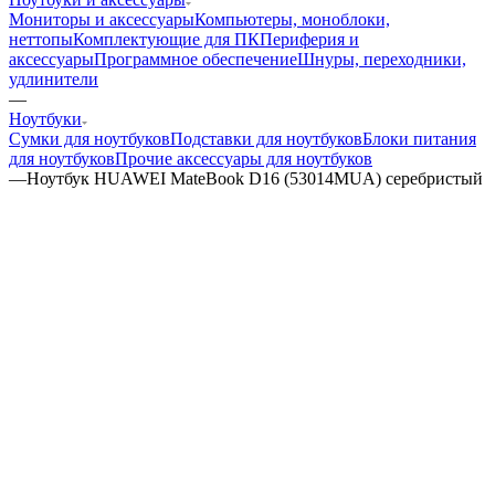
Мониторы и аксессуары
Компьютеры, моноблоки,
неттопы
Комплектующие для ПК
Периферия и
аксессуары
Программное обеспечение
Шнуры, переходники,
удлинители
—
Ноутбуки
Сумки для ноутбуков
Подставки для ноутбуков
Блоки питания
для ноутбуков
Прочие аксессуары для ноутбуков
—
Ноутбук HUAWEI MateBook D16 (53014MUA) серебристый