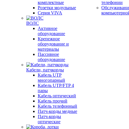
комплектные
телефонии
Розетки модульные
Обслуживани
Серия VIVA
компьютерно
ВОЛС
Активное
оборудование
Крепежное
оборудование и
материалы
Пассивное
оборудование
Кабели, патчкорды
Кабель UTP
многопарный
Кабель UTP/FTP 4
пары
Кабель оптический
Кабель прочий
Кабель телефонный
Патч-корды медные
Патч-корды
оптические