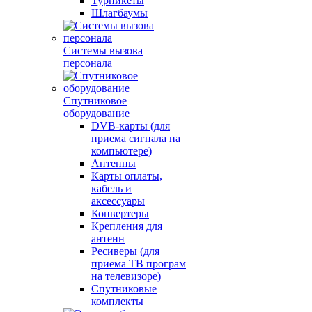
Турникеты
Шлагбаумы
Системы вызова
персонала
Спутниковое
оборудование
DVB-карты (для
приема сигнала на
компьютере)
Антенны
Карты оплаты,
кабель и
аксессуары
Конвертеры
Крепления для
антенн
Ресиверы (для
приема ТВ програм
на телевизоре)
Спутниковые
комплекты