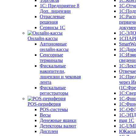
Торговля
1С:Конт
1C: Предприятие 8
1С-Отче
Доп. лицензии
1С:Под
Отраслевые
1С:Расп
решения
первич
Сервисы 1С
докуме
1С-ЭД
Онлайн-кассы
1СПАРК
Автономные
SmartW
онлайн-кассы
1С:Дир
Сенсорные
1С:Изм
терминалы
сведени
Фискальные
1С:Лек
накопители,
Отвечае
лицензии и чековая
1С:Пре
лента
через И
Фискальные
(1С:Фр
регистраторы
1С:Свер
1С-Фин
POS-периферия
1С:Фин
POS-системы
1С-ОФ
Весы
1С-ЭП
Денежные ящики
mag 1C
Детекторы валют
1C-UMI
Дисплеи
ЮКасса