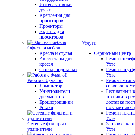
Интерактивные
доски
Крепления для
проекторов
Проекторы
Экраны для
проекторов
Услуги
Офисная мебель
Кресла и стулья
Сервисный центр
Аксессуары для
Ремонт телеф
кресел
Ухте
Столы, подставки
Ремонт ноутб
Ухте
Работа с бумагой
Ремонт компь
Ламинаторы
серверов в Ух
Уничтожители
Бесплатный з
документов
техники в ре
Брошюровщики
доставка пос
Резаки
по Сыктывка
Ремонт планш
Ухте
Сетевые фильтры и
Заправка кар
удлинители
Ухте
Ремонт печат