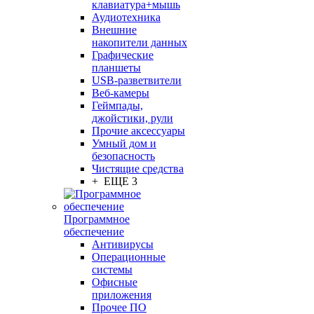
клавиатура+мышь
Аудиотехника
Внешние
накопители данных
Графические
планшеты
USB-разветвители
Веб-камеры
Геймпады,
джойстики, рули
Прочие аксессуары
Умный дом и
безопасность
Чистящие средства
+ ЕЩЕ 3
Программное
обеспечение
Антивирусы
Операционные
системы
Офисные
приложения
Прочее ПО