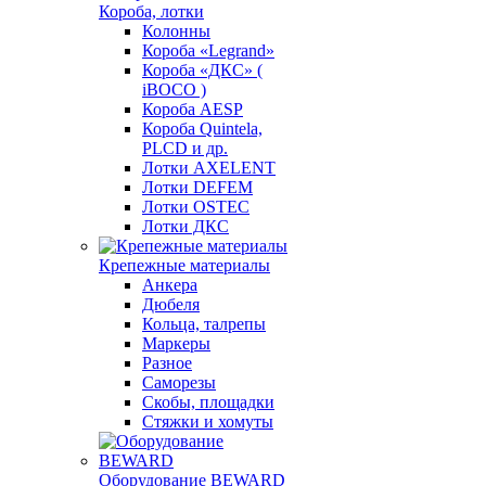
Короба, лотки
Колонны
Короба «Legrand»
Короба «ДКС» (
iBOCO )
Короба AESP
Короба Quintela,
PLCD и др.
Лотки AXELENT
Лотки DEFEM
Лотки OSTEC
Лотки ДКС
Крепежные материалы
Анкера
Дюбеля
Кольца, талрепы
Маркеры
Разное
Саморезы
Скобы, площадки
Стяжки и хомуты
Оборудование BEWARD