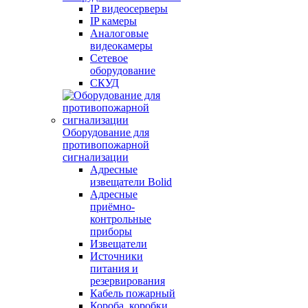
IP видеосерверы
IP камеры
Аналоговые
видеокамеры
Сетевое
оборудование
СКУД
Оборудование для
противопожарной
сигнализации
Адресные
извещатели Bolid
Адресные
приёмно-
контрольные
приборы
Извещатели
Источники
питания и
резервирования
Кабель пожарный
Короба, коробки